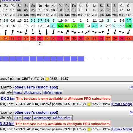
y
Měření větru
á
Pá
Pá
So
So
So
Ne
Ne
Ne
Po
Po
Po
Út
Út
Út
St
St
St
Čt
Čt
.
07.
07.
08.
08.
08.
09.
09.
09.
10.
10.
10.
11.
11.
11.
12.
12.
12.
13.
13.
h
14h
20h
08h
14h
20h
08h
14h
20h
08h
14h
20h
08h
14h
20h
08h
14h
20h
08h
14h
4
2.8
0.6
1.3
2.2
3.5
3.7
3.4
3
1.9
0.4
1
1
1
1.1
1.8
3
1
1.6
4.7
8
2.4
2.5
1.1
1.3
2.4
1.3
2.3
4.1
6.5
8.3
7.8
5.6
2.3
4.7
3
2.6
3.2
3.2
5.9
4
25
29
31
27
29
31
26
30
33
29
30
32
27
29
32
27
29
32
29
7
-
-
-
-
-
-
-
Časové pásmo:
CEST
(UTC+2)
05:56 - 19:57
 Taranto
(
other user's custom spot
)
[M
věď
Mapa
Webkamery
Měření větru
DK 2 km
This forecast is only available to Windguru PRO subscribers
488
, Lon:
17.2371
,
Alt:
0 m
, Časové pásmo:
CEST
(UTC+2)
05:56 - 19:57
[Detail / Mapa]
 Taranto
(
other user's custom spot
)
[M
věď
2D
Mapa
Webkamery
Měření větru
N 2.3 km
This forecast is only available to Windguru PRO subscribers
488
, Lon:
17.2371
,
Alt:
0 m
, Časové pásmo:
CEST
(UTC+2)
05:56 - 19:57
[Detail / Mapa]