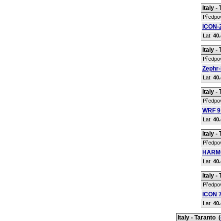
Italy -
Předpo
ICON-2
Lat:
40.
Italy -
Předpo
Zephr-
Lat:
40.
Italy -
Předpo
WRF 9
Lat:
40.
Italy -
Předpo
HARMO
Lat:
40.
Italy -
Předpo
ICON 
Lat:
40.
Italy - Taranto
(