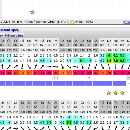
-
-
-
-
-
-
-
-
-
-
-
-
-
-
-
-
-
-
-
17.2371
,
Alt:
0 m
, Časové pásmo:
CEST
(UTC+2)
05:56 - 19:57
[Deta
custom spot
)
ry
Měření větru
Čt
Čt
Čt
Pá
Pá
Pá
Pá
Pá
Pá
So
So
So
So
So
So
Ne
Ne
Ne
Ne
N
06.
06.
06.
07.
07.
07.
07.
07.
07.
08.
08.
08.
08.
08.
08.
09.
09.
09.
09.
09
14h
17h
20h
05h
08h
11h
14h
17h
20h
05h
08h
11h
14h
17h
20h
05h
08h
11h
14h
17
3.2
3.3
2.2
1.4
1
1.8
2.6
1.5
0.5
1.8
1.9
1.6
1.4
2
1.6
3.7
6
6.1
5.5
4.
3.8
4
2.8
1.4
1.5
2.6
4.8
4.1
1.3
2.2
3.6
4
5.4
4.8
2
4.7
8.5
7.9
6.3
4.
34
33
30
24
27
32
34
34
31
24
27
33
35
34
31
26
29
33
35
3
13
7
2
-
Út
Út
Út
St
St
St
St
St
St
Čt
Čt
Čt
Čt
Čt
Čt
Pá
Pá
Pá
Pá
P
11.
11.
11.
12.
12.
12.
12.
12.
12.
13.
13.
13.
13.
13.
13.
14.
14.
14.
14.
14
14h
17h
20h
05h
08h
11h
14h
17h
20h
05h
08h
11h
14h
17h
20h
05h
08h
11h
14h
17
2.8
1.4
0.8
2.2
1.9
0.7
1
0.9
1.9
3.2
4
4
3.5
1.3
0.5
1.9
0.2
2.6
3.2
2.
4.6
4
1.6
2.8
2.8
3.5
4.7
5.5
3
4.1
6.8
4.8
3.7
5.1
2.8
2.1
1.2
2.7
3.9
3.