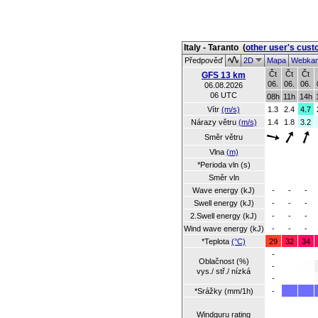
Italy - Taranto
(
other user's cust
Předpověď
2D
Mapa
Webka
Čt
Čt
Čt
GFS 13 km
06.
06.
06.
06.08.2026
06 UTC
08h
11h
14h
Vítr
(m/s)
1.3
2.4
4.7
Nárazy větru
(m/s)
1.4
1.8
3.2
Směr větru
Vlna
(m)
*Perioda vln (s)
Směr vln
Wave energy (kJ)
-
-
-
Swell energy (kJ)
-
-
-
2.Swell energy (kJ)
-
-
-
Wind wave energy (kJ)
-
-
-
*Teplota
(°C)
29
32
34
-
Oblačnost (%)
-
vys./ stř./ nízká
-
*Srážky (mm/1h)
-
Windguru rating