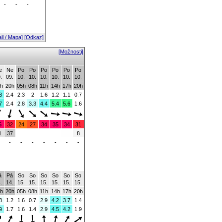
-
-
-
il / Mapa]
[Odkaz]
[Možnosti]
e
Ne
Po
Po
Po
Po
Po
Po
.
09.
10.
10.
10.
10.
10.
10.
h
20h
05h
08h
11h
14h
17h
20h
3
2.4
2.3
2
1.6
1.2
1.1
0.7
7
2.4
2.8
3.3
4.4
5.4
5.6
1.6
5
32
24
27
34
35
34
31
1
37
8
-
-
-
-
-
-
-
á
Pá
So
So
So
So
So
So
.
14.
15.
15.
15.
15.
15.
15.
h
20h
05h
08h
11h
14h
17h
20h
8
1.2
1.6
0.7
2.9
4.2
3.7
1.4
9
1.7
1.6
1.4
2.9
4.5
4.2
1.9