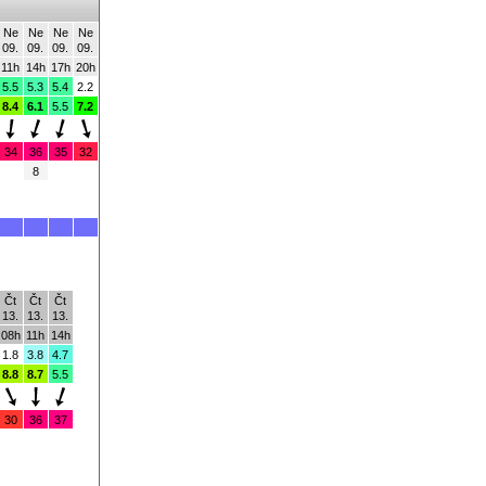
Ne
Ne
Ne
Ne
09.
09.
09.
09.
11h
14h
17h
20h
5.5
5.3
5.4
2.2
8.4
6.1
5.5
7.2
34
36
35
32
8
Čt
Čt
Čt
13.
13.
13.
08h
11h
14h
1.8
3.8
4.7
8.8
8.7
5.5
30
36
37