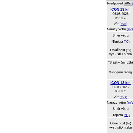
Předpověď
ICON 13 km
06.08.2026
06 UTC
Vítr
(m/s)
Nárazy větru
(m/s
Směr větru
*Teplota
(°C)
Oblačnost (%)
vys./ stř./ nízká
*Srážky (mm/1h)
Windguru rating
ICON 13 km
06.08.2026
06 UTC
Vítr
(m/s)
Nárazy větru
(m/s
Směr větru
*Teplota
(°C)
Oblačnost (%)
vys./ stř./ nízká