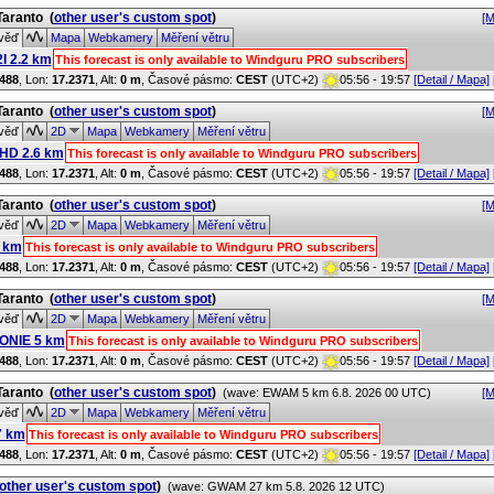
 Taranto
(
other user's custom spot
)
[M
věď
Mapa
Webkamery
Měření větru
I 2.2 km
This forecast is only available to Windguru PRO subscribers
488
, Lon:
17.2371
,
Alt:
0 m
, Časové pásmo:
CEST
(UTC+2)
05:56 - 19:57
[Detail / Mapa]
 Taranto
(
other user's custom spot
)
[M
věď
2D
Mapa
Webkamery
Měření větru
HD 2.6 km
This forecast is only available to Windguru PRO subscribers
488
, Lon:
17.2371
,
Alt:
0 m
, Časové pásmo:
CEST
(UTC+2)
05:56 - 19:57
[Detail / Mapa]
 Taranto
(
other user's custom spot
)
[M
věď
2D
Mapa
Webkamery
Měření větru
 km
This forecast is only available to Windguru PRO subscribers
488
, Lon:
17.2371
,
Alt:
0 m
, Časové pásmo:
CEST
(UTC+2)
05:56 - 19:57
[Detail / Mapa]
 Taranto
(
other user's custom spot
)
[M
věď
2D
Mapa
Webkamery
Měření větru
NIE 5 km
This forecast is only available to Windguru PRO subscribers
488
, Lon:
17.2371
,
Alt:
0 m
, Časové pásmo:
CEST
(UTC+2)
05:56 - 19:57
[Detail / Mapa]
 Taranto
(
other user's custom spot
)
(wave: EWAM 5 km 6.8. 2026 00 UTC)
[M
věď
2D
Mapa
Webkamery
Měření větru
7 km
This forecast is only available to Windguru PRO subscribers
488
, Lon:
17.2371
,
Alt:
0 m
, Časové pásmo:
CEST
(UTC+2)
05:56 - 19:57
[Detail / Mapa]
other user's custom spot
)
(wave: GWAM 27 km 5.8. 2026 12 UTC)