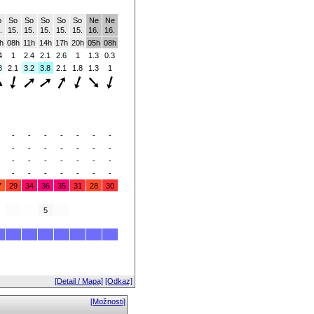
o
So
So
So
So
So
Ne
Ne
.
15.
15.
15.
15.
15.
16.
16.
h
08h
11h
14h
17h
20h
05h
08h
4
1
2.4
2.1
2.6
1
1.3
0.3
8
2.1
3.2
3.8
2.1
1.8
1.3
1
-
-
-
-
-
-
-
-
-
-
-
-
-
-
-
-
-
-
-
-
-
-
-
-
-
-
-
-
7
29
34
36
35
31
28
30
5
[Detail / Mapa]
[Odkaz]
[Možnosti]