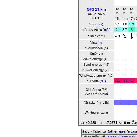
Út
Út
Út
GFS 13 km
11.
11.
11.
06.08.2026
06 UTC
11h
14h
17h
Vítr
(m/s)
2.1
1.6
3.9
Nárazy větru
(m/s)
4.1
3.7
5
Směr větru
Vlna
(m)
*Perioda vln (s)
Směr vln
Wave energy (kJ)
-
-
-
Swell energy (kJ)
-
-
-
2.Swell energy (kJ)
-
-
-
Wind wave energy (kJ)
-
-
-
*Teplota
(°C)
35
36
37
Oblačnost (%)
vys./ stř./ nízká
*Srážky (mm/1h)
Windguru rating
Lat:
40.488
, Lon:
17.2371
,
Alt:
0 m
, Ča
Italy - Taranto
(
other user's cu