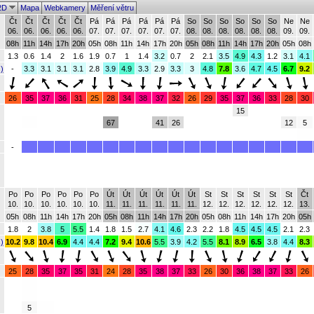
2D
Mapa
Webkamery
Měření větru
Čt
Čt
Čt
Čt
Čt
Pá
Pá
Pá
Pá
Pá
Pá
So
So
So
So
So
So
Ne
Ne
06.
06.
06.
06.
06.
07.
07.
07.
07.
07.
07.
08.
08.
08.
08.
08.
08.
09.
09.
08h
11h
14h
17h
20h
05h
08h
11h
14h
17h
20h
05h
08h
11h
14h
17h
20h
05h
08h
1.3
0.6
1.4
2
1.6
1.9
0.7
1
1.4
3.2
0.7
2
2.1
3.5
4.9
4.3
1.2
3.1
4.1
)
-
3.3
3.1
3.1
3.1
2.8
3.9
4.9
3.3
2.9
3.3
3
4.8
7.8
3.6
4.7
4.5
6.7
9.2
26
35
37
36
31
25
28
34
38
37
32
26
29
35
37
36
33
28
30
15
67
41
26
12
5
-
Po
Po
Po
Po
Po
Po
Út
Út
Út
Út
Út
Út
St
St
St
St
St
St
Čt
10.
10.
10.
10.
10.
10.
11.
11.
11.
11.
11.
11.
12.
12.
12.
12.
12.
12.
13.
05h
08h
11h
14h
17h
20h
05h
08h
11h
14h
17h
20h
05h
08h
11h
14h
17h
20h
05h
1.8
2
3.8
5
5.5
1.4
1.8
1.5
2.7
4.1
4.6
2.3
2.2
1.8
4.5
4.5
4.5
2.1
2.3
)
10.2
9.8
10.4
6.9
4.4
4.4
7.2
9.4
10.6
5.5
3.9
4.2
5.5
8.1
8.9
6.5
3.8
4.4
8.3
25
28
35
37
35
31
24
28
35
38
37
33
26
30
36
38
37
33
26
5