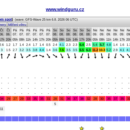
www.windguru.cz
om spot
)
(wave: GFS-Wave 25 km 6.8. 2026 06 UTC)
mery
Měření větru
Čt
Čt
Pá
Pá
Pá
Pá
Pá
Pá
So
So
So
So
So
So
Ne
Ne
Ne
Ne
Ne
N
06.
06.
07.
07.
07.
07.
07.
07.
08.
08.
08.
08.
08.
08.
09.
09.
09.
09.
09.
09
17h
20h
05h
08h
11h
14h
17h
20h
05h
08h
11h
14h
17h
20h
05h
08h
11h
14h
17h
20
2.6
1.2
1.7
1.4
2.4
1.7
1.4
0.5
2.4
4.1
2.3
2.3
6.4
2.5
5.4
5.7
4.8
1.4
1.6
1.
3
1.5
2.7
3.2
3.5
3.8
4.4
1.4
3.6
7.5
3.5
3.5
6.5
6.3
11.2
10.3
5.2
2.9
4.1
4.
-
-
-
-
-
-
-
-
-
-
-
-
-
-
-
-
-
-
-
-
-
-
-
-
-
-
-
-
-
-
-
-
-
-
-
-
-
-
-
-
-
-
-
-
-
-
-
-
-
-
-
-
-
-
-
-
-
-
-
-
-
-
-
-
-
-
-
-
-
-
-
-
-
-
-
-
-
-
-
-
34
29
27
29
33
35
35
31
28
31
36
37
38
32
28
30
35
37
35
3
5
11