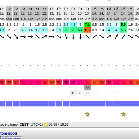
Út
St
St
St
St
St
St
Čt
Čt
Čt
Čt
Čt
Čt
Pá
Pá
Pá
Pá
Pá
Pá
S
11.
12.
12.
12.
12.
12.
12.
13.
13.
13.
13.
13.
13.
14.
14.
14.
14.
14.
14.
15
20h
05h
08h
11h
14h
17h
20h
05h
08h
11h
14h
17h
20h
05h
08h
11h
14h
17h
20h
05
1.2
1.8
1.2
2
1
1.5
2.5
2.2
2.1
3.8
4.3
3
7.1
0.5
1.5
3.2
3
5.8
1.9
2.
4.3
2
2.5
3.6
3.4
3.7
3.7
2.4
3.9
5.5
5.6
5.7
11.9
0.9
2.4
4
4
5.5
2.6
2.
-
-
-
-
-
-
-
-
-
-
-
-
-
-
-
-
-
-
-
-
-
-
-
-
-
-
-
-
-
-
-
-
-
-
-
-
-
-
-
-
-
-
-
-
-
-
-
-
-
-
-
-
-
-
-
-
-
-
-
-
-
-
-
-
-
-
-
-
-
-
-
-
-
-
-
-
-
-
-
-
32
29
31
35
37
37
32
28
31
36
38
37
33
27
29
34
35
33
31
2
66
11
8
8
sové pásmo:
CEST
(UTC+2)
05:56 - 19:57
stom spot
)