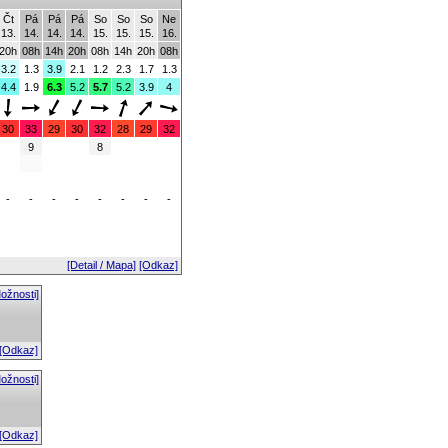
Čt
Pá
Pá
Pá
So
So
So
Ne
13.
14.
14.
14.
15.
15.
15.
16.
20h
08h
14h
20h
08h
14h
20h
08h
3.2
1.3
3.9
2.1
1.2
2.3
1.7
1.3
4.4
1.9
6.3
5.2
5.7
5.2
3.9
4
30
33
29
30
32
28
29
32
9
8
-
-
-
-
-
-
-
-
[Detail / Mapa]
[Odkaz]
ožnosti]
[Odkaz]
ožnosti]
[Odkaz]