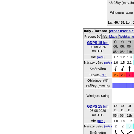
*Srážky (mm/1h)
Windguru rating
Lat:
40.488
, Lon:
Italy - Taranto
(
other user's 
Předpověď
Mapa
Webkame
Čt
Čt
Čt
GDPS 15 km
06.
06.
06.
06.08.2026
00 UTC
05h
08h
11h
Vítr
(m/s)
1.7
1.2
1.9
Nárazy větru
(m/s)
1.6
1.5
2.1
Směr větru
Teplota
(°C)
25
28
33
Oblačnost (%)
Srážky (mm/1h)
Windguru rating
Út
Út
Út
GDPS 15 km
11.
11.
11.
06.08.2026
00 UTC
05h
08h
11h
Vítr
(m/s)
1.8
1.4
1.9
Nárazy větru
(m/s)
2
2
3
Směr větru