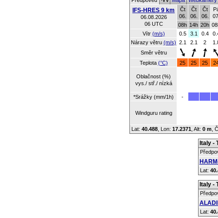
Předpověď
Mapa
Webkamer
Čt
Čt
Čt
P
IFS-HRES 9 km
06.
06.
06.
07
06.08.2026
06 UTC
08h
14h
20h
08
Vítr
(m/s)
0.5
3.1
0.4
0.
Nárazy větru
(m/s)
2.1
2.1
2
1.
Směr větru
Teplota
(°C)
25
25
25
2
Oblačnost (%)
vys./ stř./ nízká
*Srážky (mm/1h)
-
Windguru rating
Lat:
40.488
, Lon:
17.2371
,
Alt:
0 m
, 
Italy -
Předpo
HARM-
Lat:
40.
Italy -
Předpo
ALADI
Lat:
40.