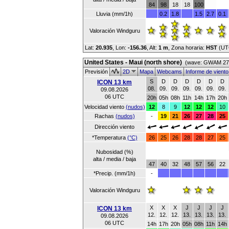
84
98
18
18
100
Lluvia (mm/1h)
0.2
1.8
1.5
2.7
0.1
Valoración Windguru
Lat:
20.935
, Lon:
-156.36
,
Alt:
1 m
, Zona horaria:
HST
(UT
United States - Maui (north shore)
(wave: GWAM 27 
Previsión
2D
Mapa
Webcams
Informe de vient
S
D
D
D
D
D
D
ICON 13 km
08.
09.
09.
09.
09.
09.
09.
09.08.2026
06 UTC
20h
05h
08h
11h
14h
17h
20h
Velocidad viento
(nudos)
12
8
9
12
12
12
10
Rachas
(nudos)
-
19
21
26
27
28
25
Dirección viento
*Temperatura
(°C)
26
25
26
28
28
27
25
Nubosidad (%)
alta / media / baja
47
40
32
48
57
56
22
*Precip. (mm/1h)
-
Valoración Windguru
X
X
X
J
J
J
J
ICON 13 km
12.
12.
12.
13.
13.
13.
13.
09.08.2026
06 UTC
14h
17h
20h
05h
08h
11h
14h