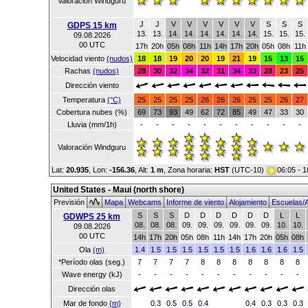
Valoración Windguru
J
J
V
V
V
V
V
V
S
S
S
GDPS 15 km
13.
13.
14.
14.
14.
14.
14.
14.
15.
15.
15.
09.08.2026
00 UTC
17h
20h
05h
08h
11h
14h
17h
20h
05h
08h
11h
Velocidad viento
(nudos)
18
18
19
20
20
19
21
19
15
13
15
Rachas
(nudos)
28
30
32
34
32
31
34
33
28
23
25
Dirección viento
Temperatura
(°C)
25
25
25
25
26
26
26
25
25
26
27
Cobertura nubes (%)
69
73
93
49
62
72
85
49
47
33
30
Lluvia (mm/1h)
-
-
-
-
-
-
-
-
-
-
-
Valoración Windguru
Lat:
20.935
, Lon:
-156.36
,
Alt:
1 m
, Zona horaria:
HST
(UTC-10)
06:05 - 
United States - Maui (north shore)
Previsión
Mapa
Webcams
Informe de viento
Alojamiento
Escuelas/A
S
S
S
D
D
D
D
D
D
L
L
GDWPS 25 km
08.
08.
08.
09.
09.
09.
09.
09.
09.
10.
10.
09.08.2026
00 UTC
14h
17h
20h
05h
08h
11h
14h
17h
20h
05h
08h
Ola
(m)
1.4
1.5
1.5
1.5
1.5
1.5
1.5
1.6
1.6
1.6
1.5
*Período olas (seg.)
7
7
7
7
8
8
8
8
8
8
8
Wave energy (kJ)
-
-
-
-
-
-
-
-
-
-
-
Dirección olas
Mar de fondo
(m)
0.3
0.5
0.5
0.4
0.4
0.3
0.3
0.3