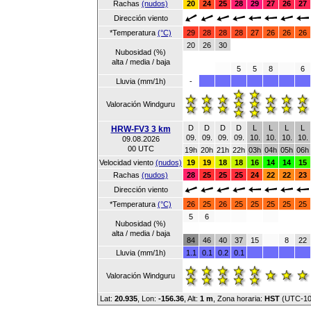
Rachas
(nudos)
20
24
25
28
29
27
26
27
Dirección viento
*Temperatura
(°C)
29
28
28
28
27
26
26
26
20
26
30
Nubosidad (%)
alta / media / baja
5
5
8
6
Lluvia (mm/1h)
-
Valoración Windguru
D
D
D
D
L
L
L
L
HRW-FV3 3 km
09.
09.
09.
09.
10.
10.
10.
10.
09.08.2026
00 UTC
19h
20h
21h
22h
03h
04h
05h
06h
Velocidad viento
(nudos)
19
19
18
18
16
14
14
15
Rachas
(nudos)
28
25
25
25
24
22
22
23
Dirección viento
*Temperatura
(°C)
26
25
26
25
25
25
25
25
5
6
Nubosidad (%)
alta / media / baja
84
46
40
37
15
8
22
Lluvia (mm/1h)
1.1
0.1
0.2
0.1
Valoración Windguru
Lat:
20.935
, Lon:
-156.36
,
Alt:
1 m
, Zona horaria:
HST
(UTC-1