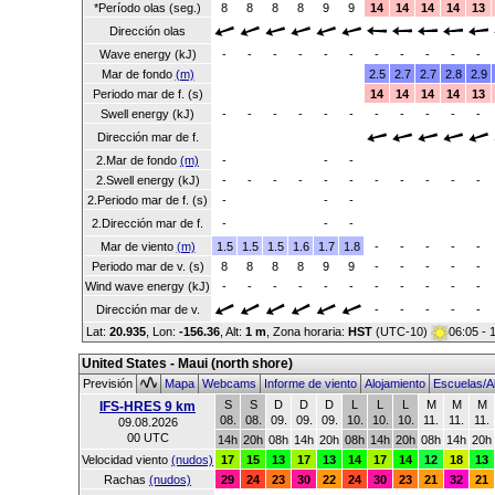
*Período olas (seg.)
8
8
8
8
9
9
14
14
14
14
13
Dirección olas
Wave energy (kJ)
-
-
-
-
-
-
-
-
-
-
-
Mar de fondo
(m)
2.5
2.7
2.7
2.8
2.9
Periodo mar de f. (s)
14
14
14
14
13
Swell energy (kJ)
-
-
-
-
-
-
-
-
-
-
-
Dirección mar de f.
2.Mar de fondo
(m)
-
-
-
2.Swell energy (kJ)
-
-
-
-
-
-
-
-
-
-
-
2.Periodo mar de f. (s)
-
-
-
2.Dirección mar de f.
-
-
-
Mar de viento
(m)
1.5
1.5
1.5
1.6
1.7
1.8
-
-
-
-
-
Periodo mar de v. (s)
8
8
8
8
9
9
-
-
-
-
-
Wind wave energy (kJ)
-
-
-
-
-
-
-
-
-
-
-
Dirección mar de v.
-
-
-
-
-
Lat:
20.935
, Lon:
-156.36
,
Alt:
1 m
, Zona horaria:
HST
(UTC-10)
06:05 - 
United States - Maui (north shore)
Previsión
Mapa
Webcams
Informe de viento
Alojamiento
Escuelas/Al
S
S
D
D
D
L
L
L
M
M
M
IFS-HRES 9 km
08.
08.
09.
09.
09.
10.
10.
10.
11.
11.
11.
09.08.2026
00 UTC
14h
20h
08h
14h
20h
08h
14h
20h
08h
14h
20h
Velocidad viento
(nudos)
17
15
13
17
13
14
17
14
12
18
13
Rachas
(nudos)
29
24
23
30
22
24
30
23
21
32
21