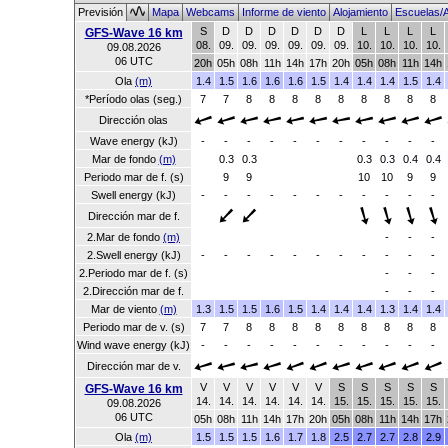
Previsión
Mapa
Webcams
Informe de viento
Alojamiento
Escuelas/A
S
D
D
D
D
D
D
L
L
L
L
GFS-Wave 16 km
08.
09.
09.
09.
09.
09.
09.
10.
10.
10.
10.
09.08.2026
06 UTC
20h
05h
08h
11h
14h
17h
20h
05h
08h
11h
14h
Ola
(m)
1.4
1.5
1.6
1.6
1.6
1.5
1.4
1.4
1.4
1.5
1.4
*Período olas (seg.)
7
7
8
8
8
8
8
8
8
8
8
Dirección olas
Wave energy (kJ)
-
-
-
-
-
-
-
-
-
-
-
Mar de fondo
(m)
0.3
0.3
0.3
0.3
0.4
0.4
Periodo mar de f. (s)
9
9
10
10
9
9
Swell energy (kJ)
-
-
-
-
-
-
-
-
-
-
-
Dirección mar de f.
2.Mar de fondo
(m)
-
-
-
2.Swell energy (kJ)
-
-
-
-
-
-
-
-
-
-
-
2.Periodo mar de f. (s)
-
-
-
2.Dirección mar de f.
-
-
-
Mar de viento
(m)
1.3
1.5
1.5
1.6
1.5
1.4
1.4
1.4
1.3
1.4
1.4
Periodo mar de v. (s)
7
7
8
8
8
8
8
8
8
8
8
Wind wave energy (kJ)
-
-
-
-
-
-
-
-
-
-
-
Dirección mar de v.
V
V
V
V
V
V
S
S
S
S
S
GFS-Wave 16 km
14.
14.
14.
14.
14.
14.
15.
15.
15.
15.
15.
09.08.2026
06 UTC
05h
08h
11h
14h
17h
20h
05h
08h
11h
14h
17h
Ola
(m)
1.5
1.5
1.5
1.6
1.7
1.8
2.5
2.7
2.7
2.8
2.9