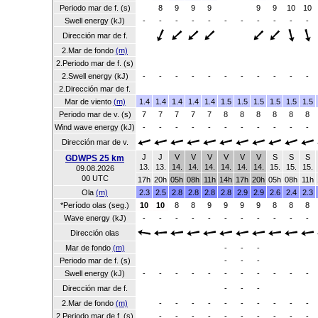
Periodo mar de f. (s)
8
9
9
9
9
9
10
10
Swell energy (kJ)
-
-
-
-
-
-
-
-
-
-
-
Dirección mar de f.
2.Mar de fondo
(m)
2.Periodo mar de f. (s)
2.Swell energy (kJ)
-
-
-
-
-
-
-
-
-
-
-
2.Dirección mar de f.
Mar de viento
(m)
1.4
1.4
1.4
1.4
1.4
1.5
1.5
1.5
1.5
1.5
1.5
Periodo mar de v. (s)
7
7
7
7
7
8
8
8
8
8
8
Wind wave energy (kJ)
-
-
-
-
-
-
-
-
-
-
-
Dirección mar de v.
J
J
V
V
V
V
V
V
S
S
S
GDWPS 25 km
13.
13.
14.
14.
14.
14.
14.
14.
15.
15.
15.
09.08.2026
00 UTC
17h
20h
05h
08h
11h
14h
17h
20h
05h
08h
11h
Ola
(m)
2.3
2.5
2.8
2.8
2.8
2.8
2.9
2.9
2.6
2.4
2.3
*Período olas (seg.)
10
10
8
8
9
9
9
9
8
8
8
Wave energy (kJ)
-
-
-
-
-
-
-
-
-
-
-
Dirección olas
Mar de fondo
(m)
-
-
-
Periodo mar de f. (s)
-
-
-
Swell energy (kJ)
-
-
-
-
-
-
-
-
-
-
-
Dirección mar de f.
-
-
-
2.Mar de fondo
(m)
-
-
-
-
-
-
-
-
-
-
2.Periodo mar de f. (s)
-
-
-
-
-
-
-
-
-
-