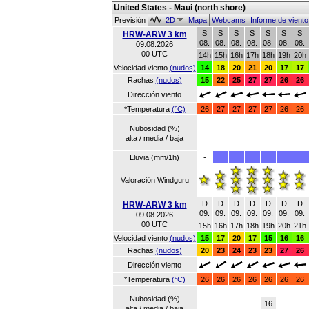
United States - Maui (north shore)
Previsión
2D
Mapa
Webcams
Informe de vient
S
S
S
S
S
S
S
HRW-ARW 3 km
08.
08.
08.
08.
08.
08.
08.
09.08.2026
00 UTC
14h
15h
16h
17h
18h
19h
20h
Velocidad viento
(nudos)
14
18
20
21
20
17
17
Rachas
(nudos)
15
22
25
27
27
26
26
Dirección viento
*Temperatura
(°C)
26
27
27
27
27
26
26
Nubosidad (%)
alta / media / baja
Lluvia (mm/1h)
-
Valoración Windguru
D
D
D
D
D
D
D
HRW-ARW 3 km
09.
09.
09.
09.
09.
09.
09.
09.08.2026
00 UTC
15h
16h
17h
18h
19h
20h
21h
Velocidad viento
(nudos)
15
17
20
17
15
16
16
Rachas
(nudos)
20
23
24
23
23
27
26
Dirección viento
*Temperatura
(°C)
26
26
26
26
26
26
26
Nubosidad (%)
16
alta / media / baja