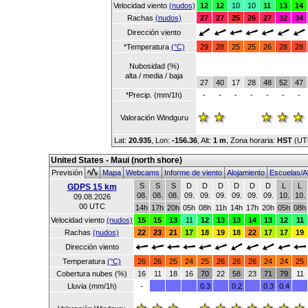
Velocidad viento
(nudos)
12
12
10
10
11
13
14
Rachas
(nudos)
27
27
25
26
27
32
34
Dirección viento
*Temperatura
(°C)
29
28
25
25
26
28
28
Nubosidad (%)
alta / media / baja
27
40
17
28
48
52
47
*Precip. (mm/1h)
-
-
-
-
-
-
-
Valoración Windguru
Lat:
20.935
, Lon:
-156.36
,
Alt:
1 m
, Zona horaria:
HST
(UT
United States - Maui (north shore)
Previsión
Mapa
Webcams
Informe de viento
Alojamiento
Escuelas/Al
S
S
S
D
D
D
D
D
D
L
L
GDPS 15 km
08.
08.
08.
09.
09.
09.
09.
09.
09.
10.
10.
09.08.2026
00 UTC
14h
17h
20h
05h
08h
11h
14h
17h
20h
05h
08h
Velocidad viento
(nudos)
15
15
13
11
12
13
13
14
13
12
11
Rachas
(nudos)
22
23
21
17
18
19
18
22
17
17
19
Dirección viento
Temperatura
(°C)
26
26
25
24
25
26
26
26
24
24
25
Cobertura nubes (%)
16
11
18
16
70
22
58
23
71
79
11
Lluvia (mm/1h)
-
0.3
0.2
0.3
0.4