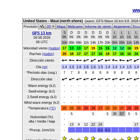
ww
United States - Maui (north shore)
(wave: GFS-Wave 16 km 9.8. 2026
Previsión
2D
Mapa
Webcams
Informe de viento
Alojamiento
Escu
S
D
D
D
D
D
D
L
L
L
L
GFS 13 km
08.
09.
09.
09.
09.
09.
09.
10.
10.
10.
10.
09.08.2026
06 UTC
20h
05h
08h
11h
14h
17h
20h
05h
08h
11h
14h
Velocidad viento
(nudos)
17
13
13
17
19
15
15
12
12
16
19
Rachas
(nudos)
20
18
17
17
17
16
18
17
16
16
16
Dirección viento
Ola
(m)
1.4
1.5
1.6
1.6
1.6
1.5
1.4
1.4
1.4
1.5
1.4
*Período olas (seg.)
7
7
8
8
8
8
8
8
8
8
8
Dirección olas
Wave energy (kJ)
-
-
-
-
-
-
-
-
-
-
-
Swell energy (kJ)
-
-
-
-
-
-
-
-
-
-
-
2.Swell energy (kJ)
-
-
-
-
-
-
-
-
-
-
-
Wind wave energy (kJ)
-
-
-
-
-
-
-
-
-
-
-
*Temperatura
(°C)
25
25
26
28
28
27
25
25
27
29
28
-
5
5
5
35
57
5
5
Nubosidad (%)
-
alta / media / baja
-
13
9
12
22
24
17
*Precip. (mm/1h)
-
0.1
0.1