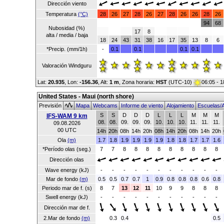
Dirección viento
Temperatura
(°C)
28
26
27
28
26
27
28
26
26
28
26
94
68
Nubosidad (%)
17
8
alta / media / baja
18
24
43
31
38
16
17
35
13
8
6
*Precip. (mm/1h)
-
0.1
0.1
0.1
0.1
Valoración Windguru
Lat:
20.935
, Lon:
-156.36
,
Alt:
1 m
, Zona horaria:
HST
(UTC-10)
06:05 - 
United States - Maui (north shore)
Previsión
Mapa
Webcams
Informe de viento
Alojamiento
Escuelas/A
S
S
D
D
D
L
L
L
M
M
M
IFS-WAM 9 km
08.
08.
09.
09.
09.
10.
10.
10.
11.
11.
11.
09.08.2026
00 UTC
14h
20h
08h
14h
20h
08h
14h
20h
08h
14h
20h
Ola
(m)
1.7
1.8
1.9
1.9
1.9
1.9
1.8
1.8
1.7
1.7
1.6
*Período olas (seg.)
7
7
8
8
8
8
8
8
8
8
8
Dirección olas
Wave energy (kJ)
-
-
-
-
-
-
-
-
-
-
-
Mar de fondo
(m)
0.5
0.5
0.7
0.7
1
0.9
0.8
0.8
0.8
0.6
0.8
Periodo mar de f. (s)
8
7
13
12
11
10
9
9
8
8
8
Swell energy (kJ)
-
-
-
-
-
-
-
-
-
-
-
Dirección mar de f.
2.Mar de fondo
(m)
0.3
0.4
0.5