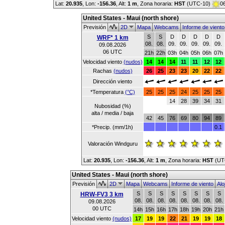
Lat:
20.935
, Lon:
-156.36
,
Alt:
1 m
, Zona horaria:
HST
(UTC-10)
06
United States - Maui (north shore)
Previsión
2D
Mapa
Webcams
Informe de vient
S
S
D
D
D
D
D
WRF* 1 km
08.
08.
09.
09.
09.
09.
09.
09.08.2026
06 UTC
21h
22h
03h
04h
05h
06h
07h
Velocidad viento
(nudos)
14
14
14
11
11
12
12
Rachas
(nudos)
26
25
23
23
20
22
22
Dirección viento
*Temperatura
(°C)
25
25
25
24
25
25
25
14
28
39
34
31
Nubosidad (%)
alta / media / baja
42
45
76
69
80
94
89
*Precip. (mm/1h)
0.1
Valoración Windguru
Lat:
20.935
, Lon:
-156.36
,
Alt:
1 m
, Zona horaria:
HST
(UT
United States - Maui (north shore)
Previsión
2D
Mapa
Webcams
Informe de viento
Alo
S
S
S
S
S
S
S
S
HRW-FV3 3 km
08.
08.
08.
08.
08.
08.
08.
08.
09.08.2026
00 UTC
14h
15h
16h
17h
18h
19h
20h
21h
Velocidad viento
(nudos)
17
19
19
22
21
19
19
18