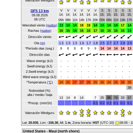
Valoración Windguru
V
V
V
V
V
V
S
S
S
S
S
GFS 13 km
14.
14.
14.
14.
14.
14.
15.
15.
15.
15.
15.
09.08.2026
06 UTC
05h
08h
11h
14h
17h
20h
05h
08h
11h
14h
17h
Velocidad viento
(nudos)
13
14
14
18
18
14
14
14
14
17
14
Rachas
(nudos)
16
15
14
16
16
17
15
15
15
15
13
Dirección viento
Ola
(m)
1.5
1.5
1.5
1.6
1.7
1.8
2.5
2.7
2.7
2.8
2.9
*Período olas (seg.)
8
8
8
8
9
9
14
14
14
14
13
Dirección olas
Wave energy (kJ)
-
-
-
-
-
-
-
-
-
-
-
Swell energy (kJ)
-
-
-
-
-
-
-
-
-
-
-
2.Swell energy (kJ)
-
-
-
-
-
-
-
-
-
-
-
Wind wave energy (kJ)
-
-
-
-
-
-
-
-
-
-
-
*Temperatura
(°C)
24
25
27
27
26
25
25
24
25
26
25
39
Nubosidad (%)
alta / media / baja
13
14
8
14
7
25
95
79
33
67
*Precip. (mm/1h)
0.1
0.2
0.2
0.1
0.1
0.1
Valoración Windguru
Lat:
20.935
, Lon:
-156.36
,
Alt:
1 m
, Zona horaria:
HST
(UTC-10)
06:05 - 
United States - Maui (north shore)