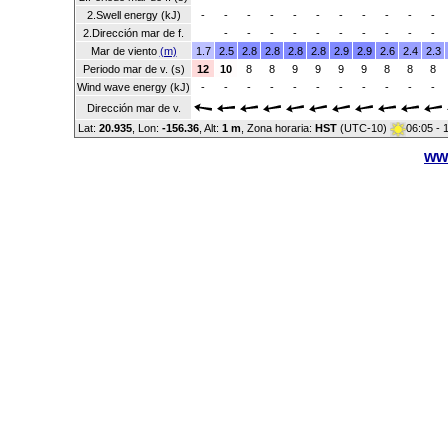
2.Swell energy (kJ)
-
-
-
-
-
-
-
-
-
-
-
2.Dirección mar de f.
-
-
-
-
-
-
-
-
-
-
Mar de viento
(m)
1.7
2.5
2.8
2.8
2.8
2.8
2.9
2.9
2.6
2.4
2.3
Periodo mar de v. (s)
12
10
8
8
9
9
9
9
8
8
8
Wind wave energy (kJ)
-
-
-
-
-
-
-
-
-
-
-
Dirección mar de v.
Lat:
20.935
, Lon:
-156.36
,
Alt:
1 m
, Zona horaria:
HST
(UTC-10)
06:05 - 
ww