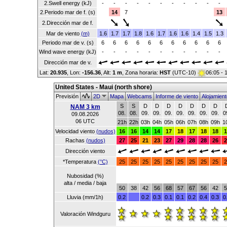
2.Swell energy (kJ)
-
-
-
-
-
-
-
-
-
-
-
2.Periodo mar de f. (s)
14
7
13
2.Dirección mar de f.
Mar de viento
(m)
1.6
1.7
1.7
1.8
1.6
1.7
1.6
1.6
1.4
1.5
1.3
Periodo mar de v. (s)
6
6
6
6
6
6
6
6
6
6
6
Wind wave energy (kJ)
-
-
-
-
-
-
-
-
-
-
-
Dirección mar de v.
Lat:
20.935
, Lon:
-156.36
,
Alt:
1 m
, Zona horaria:
HST
(UTC-10)
06:05 - 
United States - Maui (north shore)
Previsión
2D
Mapa
Webcams
Informe de viento
Alojamien
S
S
D
D
D
D
D
D
D
NAM 3 km
08.
08.
09.
09.
09.
09.
09.
09.
09.
0
09.08.2026
06 UTC
21h
22h
03h
04h
05h
06h
07h
08h
09h
1
Velocidad viento
(nudos)
16
16
14
14
17
18
17
18
18
1
Rachas
(nudos)
27
25
21
23
27
29
28
28
26
2
Dirección viento
*Temperatura
(°C)
25
25
25
25
25
25
25
25
25
2
Nubosidad (%)
alta / media / baja
50
38
42
56
68
57
67
56
42
5
Lluvia (mm/1h)
0.2
0.2
0.3
0.1
0.1
0.2
0.4
0.3
0
Valoración Windguru