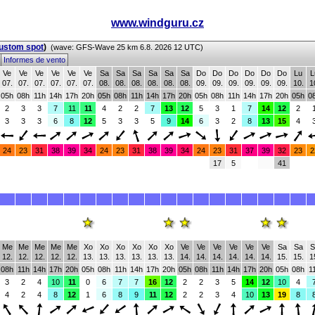
www.windguru.cz
custom spot
)
(wave: GFS-Wave 25 km 6.8. 2026 12 UTC)
s
Informes de vento
Ve
Ve
Ve
Ve
Ve
Ve
Sa
Sa
Sa
Sa
Sa
Sa
Do
Do
Do
Do
Do
Do
Lu
L
07.
07.
07.
07.
07.
07.
08.
08.
08.
08.
08.
08.
09.
09.
09.
09.
09.
09.
10.
1
05h
08h
11h
14h
17h
20h
05h
08h
11h
14h
17h
20h
05h
08h
11h
14h
17h
20h
05h
0
2
3
3
7
11
11
4
2
2
7
13
12
5
3
1
7
14
12
2
3
3
3
6
8
12
5
3
3
5
9
14
6
3
2
8
13
15
4
24
23
31
38
39
34
24
23
31
38
39
34
24
23
31
37
39
32
23
2
17
5
41
Me
Me
Me
Me
Me
Xo
Xo
Xo
Xo
Xo
Xo
Ve
Ve
Ve
Ve
Ve
Ve
Sa
Sa
S
12.
12.
12.
12.
12.
13.
13.
13.
13.
13.
13.
14.
14.
14.
14.
14.
14.
15.
15.
1
08h
11h
14h
17h
20h
05h
08h
11h
14h
17h
20h
05h
08h
11h
14h
17h
20h
05h
08h
1
3
2
4
10
11
0
6
7
7
16
12
2
2
3
5
14
12
10
4
4
2
4
8
12
1
6
8
9
11
12
2
2
3
4
10
13
19
8