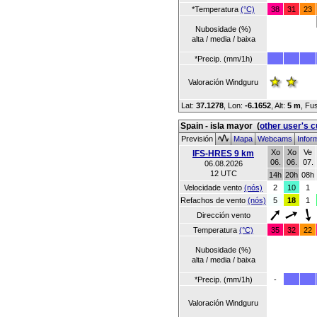
*Temperatura
(°C)
38
31
23
Nubosidade (%)
alta / media / baixa
*Precip. (mm/1h)
Valoración Windguru
Lat:
37.1278
, Lon:
-6.1652
,
Alt:
5 m
, Fu
Spain - isla mayor
(
other user's 
Previsión
Mapa
Webcams
Infor
Xo
Xo
Ve
IFS-HRES 9 km
06.
06.
07.
06.08.2026
12 UTC
14h
20h
08h
Velocidade vento
(nós)
2
10
1
Refachos de vento
(nós)
5
18
1
Dirección vento
Temperatura
(°C)
35
32
22
Nubosidade (%)
alta / media / baixa
*Precip. (mm/1h)
-
Valoración Windguru