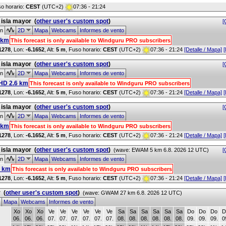
so horario:
CEST
(UTC+2)
07:36 - 21:24
 isla mayor
(
other user's custom spot
)
[
ón
2D
Mapa
Webcams
Informes de vento
 km
This forecast is only available to Windguru PRO subscribers
1278
, Lon:
-6.1652
,
Alt:
5 m
, Fuso horario:
CEST
(UTC+2)
07:36 - 21:24
[Detalle / Mapa]
[
 isla mayor
(
other user's custom spot
)
[
ón
2D
Mapa
Webcams
Informes de vento
HD 2.6 km
This forecast is only available to Windguru PRO subscribers
1278
, Lon:
-6.1652
,
Alt:
5 m
, Fuso horario:
CEST
(UTC+2)
07:36 - 21:24
[Detalle / Mapa]
[
 isla mayor
(
other user's custom spot
)
[
ón
2D
Mapa
Webcams
Informes de vento
 km
This forecast is only available to Windguru PRO subscribers
1278
, Lon:
-6.1652
,
Alt:
5 m
, Fuso horario:
CEST
(UTC+2)
07:36 - 21:24
[Detalle / Mapa]
[
 isla mayor
(
other user's custom spot
)
(wave: EWAM 5 km 6.8. 2026 12 UTC)
[
ón
2D
Mapa
Webcams
Informes de vento
7 km
This forecast is only available to Windguru PRO subscribers
1278
, Lon:
-6.1652
,
Alt:
5 m
, Fuso horario:
CEST
(UTC+2)
07:36 - 21:24
[Detalle / Mapa]
[
r
(
other user's custom spot
)
(wave: GWAM 27 km 6.8. 2026 12 UTC)
Mapa
Webcams
Informes de vento
Xo
Xo
Xo
Ve
Ve
Ve
Ve
Ve
Ve
Sa
Sa
Sa
Sa
Sa
Sa
Do
Do
Do
D
06.
06.
06.
07.
07.
07.
07.
07.
07.
08.
08.
08.
08.
08.
08.
09.
09.
09.
0