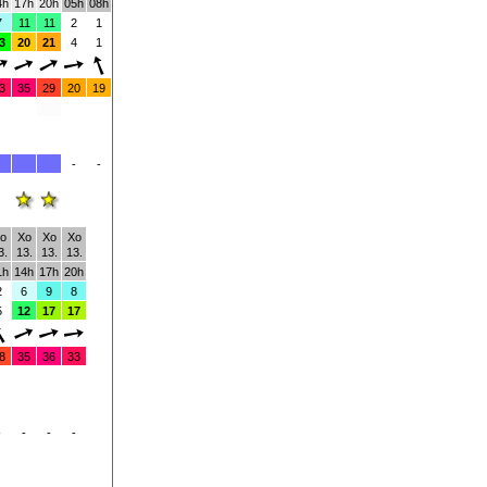
4h
17h
20h
05h
08h
7
11
11
2
1
3
20
21
4
1
3
35
29
20
19
-
-
o
Xo
Xo
Xo
3.
13.
13.
13.
1h
14h
17h
20h
2
6
9
8
5
12
17
17
8
35
36
33
-
-
-
-