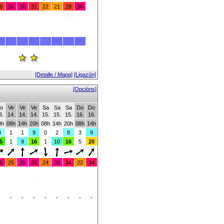
9
36
36
31
22
21
28
36
[Detalle / Mapa]
[Ligazón]
[Opcións]
o
Ve
Ve
Ve
Sa
Sa
Sa
Do
Do
3.
14.
14.
14.
15.
15.
15.
16.
16.
0h
08h
14h
20h
08h
14h
20h
08h
14h
8
1
1
9
0
2
8
3
9
5
1
9
16
1
10
16
5
20
6
25
39
36
24
39
34
22
34
-
-
-
-
-
-
-
-
-