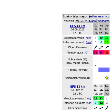
Spain - isla mayor
(
other user's 
Previsión
2D
Mapa
Webcam
Xo
Xo
Xo
GFS 13 km
06.
06.
06.
06.08.2026
12 UTC
14h
17h
20h
Velocidade vento
(nós)
3
10
13
Refachos de vento
(nós)
3
6
15
Dirección vento
*Temperatura
(°C)
36
38
31
-
Nubosidade (%)
-
alta / media / baixa
-
*Precip. (mm/1h)
-
Valoración Windguru
Ma
Ma
Me
GFS 13 km
11.
11.
12.
06.08.2026
12 UTC
17h
20h
05h
Velocidade vento
(nós)
12
13
1
Refachos de vento
(nós)
7
13
3
Dirección vento