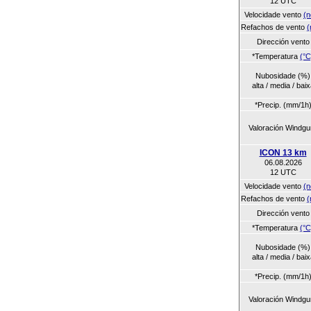
12 UTC
Velocidade vento
(n
Refachos de vento
(
Dirección vento
*Temperatura
(°C
Nubosidade (%)
alta / media / baix
*Precip. (mm/1h
Valoración Windgu
ICON 13 km
06.08.2026
12 UTC
Velocidade vento
(n
Refachos de vento
(
Dirección vento
*Temperatura
(°C
Nubosidade (%)
alta / media / baix
*Precip. (mm/1h
Valoración Windgu