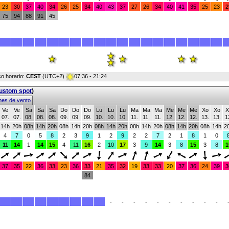
23
30
37
40
34
26
25
34
40
43
37
27
26
34
40
41
35
25
23
2
75
94
88
91
45
so horario:
CEST
(UTC+2)
07:36 - 21:24
custom spot
)
mes de vento
Ve
Ve
Sa
Sa
Sa
Do
Do
Do
Lu
Lu
Lu
Ma
Ma
Ma
Me
Me
Me
Xo
Xo
X
07.
07.
08.
08.
08.
09.
09.
09.
10.
10.
10.
11.
11.
11.
12.
12.
12.
13.
13.
1
14h
20h
08h
14h
20h
08h
14h
20h
08h
14h
20h
08h
14h
20h
08h
14h
20h
08h
14h
2
4
7
0
5
8
2
3
9
1
2
9
2
2
7
2
1
8
1
0
11
14
1
14
15
4
11
16
2
10
17
3
9
14
3
8
15
3
8
1
37
35
22
36
33
23
36
33
21
35
32
19
33
33
20
37
36
24
39
3
84
-
-
-
-
-
-
-
-
-
-