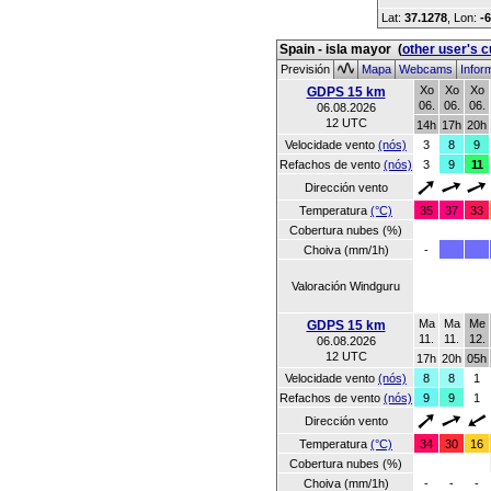
Lat:
37.1278
, Lon:
-
Spain - isla mayor
(
other user's 
Previsión
Mapa
Webcams
Infor
Xo
Xo
Xo
GDPS 15 km
06.
06.
06.
06.08.2026
12 UTC
14h
17h
20h
Velocidade vento
(nós)
3
8
9
Refachos de vento
(nós)
3
9
11
Dirección vento
Temperatura
(°C)
35
37
33
Cobertura nubes (%)
Choiva (mm/1h)
-
Valoración Windguru
Ma
Ma
Me
GDPS 15 km
11.
11.
12.
06.08.2026
12 UTC
17h
20h
05h
Velocidade vento
(nós)
8
8
1
Refachos de vento
(nós)
9
9
1
Dirección vento
Temperatura
(°C)
34
30
16
Cobertura nubes (%)
Choiva (mm/1h)
-
-
-