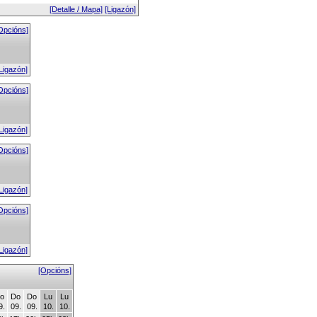
[Detalle / Mapa]
[Ligazón]
Opcións]
Ligazón]
Opcións]
Ligazón]
Opcións]
Ligazón]
Opcións]
Ligazón]
[Opcións]
o
Do
Do
Lu
Lu
9.
09.
09.
10.
10.