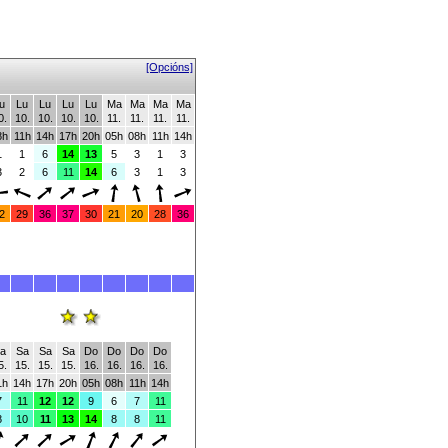
[Opcións]
u
Lu
Lu
Lu
Lu
Ma
Ma
Ma
Ma
0.
10.
10.
10.
10.
11.
11.
11.
11.
8h
11h
14h
17h
20h
05h
08h
11h
14h
1
1
6
14
13
5
3
1
3
3
2
6
11
14
6
3
1
3
2
29
36
37
30
21
20
28
36
a
Sa
Sa
Sa
Do
Do
Do
Do
5.
15.
15.
15.
16.
16.
16.
16.
1h
14h
17h
20h
05h
08h
11h
14h
7
11
12
12
9
6
7
11
8
10
11
13
14
8
8
11