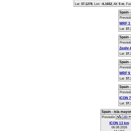
Lat:
37.1278
, Lon:
-6.1652
,
Alt:
5 m
, Fu
Spain -
Previsi
WRF 3
Lat:
37.
Spain -
Previsi
Zephr-
Lat:
37.
Spain -
Previsi
WRF 9
Lat:
37.
Spain -
Previsi
ICON 
Lat:
37.
Spain - isla mayo
Previsión
2D
ICON 13 km
06.08.2026