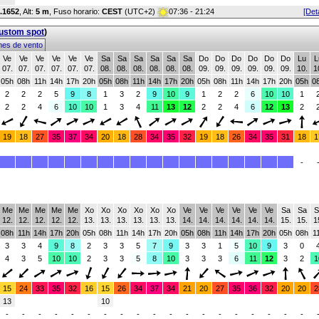
6.1652
,
Alt:
5 m
, Fuso horario:
CEST
(UTC+2)
07:36 - 21:24
[Det
custom spot
)
mes de vento
Ve
Ve
Ve
Ve
Ve
Ve
Sa
Sa
Sa
Sa
Sa
Sa
Do
Do
Do
Do
Do
Do
Lu
L
07.
07.
07.
07.
07.
07.
08.
08.
08.
08.
08.
08.
09.
09.
09.
09.
09.
09.
10.
1
05h
08h
11h
14h
17h
20h
05h
08h
11h
14h
17h
20h
05h
08h
11h
14h
17h
20h
05h
0
2
2
2
5
9
8
1
3
2
9
10
9
1
2
2
6
10
10
1
2
2
4
6
10
10
1
3
4
11
13
12
2
2
4
6
12
13
2
19
18
27
35
37
34
20
18
28
34
35
32
19
18
26
34
35
31
18
1
-
Me
Me
Me
Me
Me
Xo
Xo
Xo
Xo
Xo
Xo
Ve
Ve
Ve
Ve
Ve
Ve
Sa
Sa
S
12.
12.
12.
12.
12.
13.
13.
13.
13.
13.
13.
14.
14.
14.
14.
14.
14.
15.
15.
1
08h
11h
14h
17h
20h
05h
08h
11h
14h
17h
20h
05h
08h
11h
14h
17h
20h
05h
08h
1
3
3
4
9
8
2
3
3
5
7
9
3
3
1
5
10
9
3
0
4
3
5
10
10
2
3
3
5
8
10
3
3
3
6
11
12
3
2
1
15
24
33
35
32
16
15
26
34
37
34
21
20
27
35
36
32
20
20
2
13
10
-
-
-
-
-
-
-
-
-
-
-
-
-
-
-
-
-
-
-