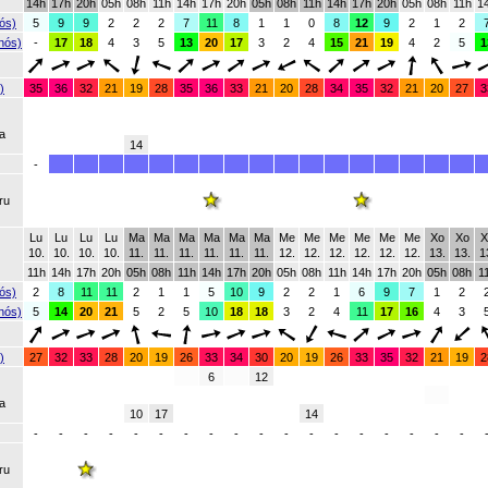
14h
17h
20h
05h
08h
11h
14h
17h
20h
05h
08h
11h
14h
17h
20h
05h
08h
11h
1
ós)
5
9
9
2
2
2
7
11
8
1
1
0
8
12
9
2
1
2
nós)
-
17
18
4
3
5
13
20
17
3
2
4
15
21
19
4
2
5
1
)
35
36
32
21
19
28
35
36
33
21
20
28
34
35
32
21
20
27
3
a
14
)
-
ru
Lu
Lu
Lu
Lu
Ma
Ma
Ma
Ma
Ma
Ma
Me
Me
Me
Me
Me
Me
Xo
Xo
X
10.
10.
10.
10.
11.
11.
11.
11.
11.
11.
12.
12.
12.
12.
12.
12.
13.
13.
1
11h
14h
17h
20h
05h
08h
11h
14h
17h
20h
05h
08h
11h
14h
17h
20h
05h
08h
1
ós)
2
8
11
11
2
1
1
5
10
9
2
2
1
6
9
7
1
2
nós)
5
14
20
21
5
2
5
10
18
18
3
2
4
11
17
16
4
3
)
27
32
33
28
20
19
26
33
34
30
20
19
26
33
35
32
21
19
2
6
12
a
10
17
14
)
-
-
-
-
-
-
-
-
-
-
-
-
-
-
-
-
-
-
ru