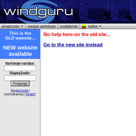
prognozės
naujas vartotojas
nustatymai
kalba
This is the
No help here on the old site...
OLD website...
Go to the new site instead
NEW website
available
Vartotojo vardas:
Slaptažodis:
Registruotis!
(nemokamas)
Kodėl?