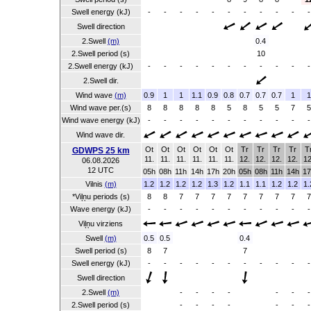
Swell energy (kJ)
-
-
-
-
-
-
-
-
-
-
-
Swell direction
2.Swell
(m)
0.4
2.Swell period (s)
10
2.Swell energy (kJ)
-
-
-
-
-
-
-
-
-
-
-
2.Swell dir.
Wind wave
(m)
0.9
1
1
1.1
0.9
0.8
0.7
0.7
0.7
1
1
Wind wave per.(s)
8
8
8
8
8
5
8
5
5
7
5
Wind wave energy (kJ)
-
-
-
-
-
-
-
-
-
-
-
Wind wave dir.
Ot
Ot
Ot
Ot
Ot
Ot
Tr
Tr
Tr
Tr
T
GDWPS 25 km
11.
11.
11.
11.
11.
11.
12.
12.
12.
12.
12
06.08.2026
12 UTC
05h
08h
11h
14h
17h
20h
05h
08h
11h
14h
17
Vilnis
(m)
1.2
1.2
1.2
1.2
1.3
1.2
1.1
1.1
1.2
1.2
1.
*Viļņu periods (s)
8
8
7
7
7
7
7
7
7
7
7
Wave energy (kJ)
-
-
-
-
-
-
-
-
-
-
-
Viļņu virziens
Swell
(m)
0.5
0.5
0.4
Swell period (s)
8
7
7
Swell energy (kJ)
-
-
-
-
-
-
-
-
-
-
-
Swell direction
2.Swell
(m)
-
-
-
-
-
-
-
2.Swell period (s)
-
-
-
-
-
-
-