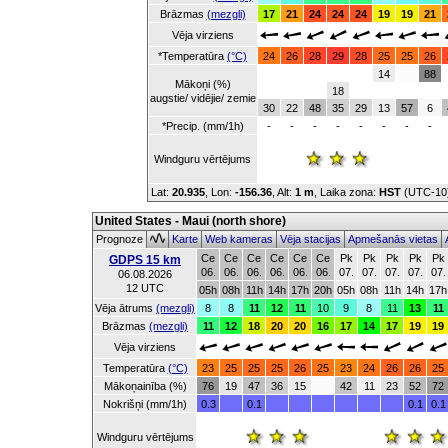
Brāzmas
(mezgli)
17
21
24
24
24
19
19
21
Vēja virziens
*Temperatūra
(°C)
24
26
28
29
28
25
25
26
14
88
Mākoņi (%)
18
augstie/ vidējie/ zemie
30
22
48
35
29
13
57
6
*Precip. (mm/1h)
-
-
-
-
-
-
-
-
Windguru vērtējums
Lat:
20.935
, Lon:
-156.36
,
Alt:
1 m
, Laika zona:
HST
(UTC-10
United States - Maui (north shore)
Prognoze
Karte
Web kameras
Vēja stacijas
Apmešanās vietas
Ce
Ce
Ce
Ce
Ce
Ce
Pk
Pk
Pk
Pk
Pk
GDPS 15 km
06.
06.
06.
06.
06.
06.
07.
07.
07.
07.
07.
06.08.2026
12 UTC
05h
08h
11h
14h
17h
20h
05h
08h
11h
14h
17h
Vēja ātrums
(mezgli)
8
8
11
12
11
10
9
8
11
13
11
Brāzmas
(mezgli)
11
12
18
20
20
16
17
14
17
19
19
Vēja virziens
Temperatūra
(°C)
23
25
25
25
26
25
23
24
26
26
25
Mākoņainība (%)
76
19
47
36
15
42
11
23
52
72
Nokrišņi (mm/1h)
0.3
0.1
0.1
0.1
Windguru vērtējums