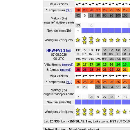
Vēja virziens
*Temperatūra
(°C)
28
28
28
27
26
25
25
25
82
5
82
90
96
96
100
100
Mākoņi (%)
augstie/ vidējie/ zemie
23
6
Nokrišņi (mm/1h)
-
Windguru vērtējums
Pk
Pk
Pk
Pk
Se
Se
Se
Se
HRW-FV3 3 km
07.
07.
07.
07.
08.
08.
08.
08.
07.08.2026
00 UTC
19h
20h
21h
22h
03h
04h
05h
06h
Vēja ātrums
(mezgli)
18
17
17
16
16
16
14
13
Brāzmas
(mezgli)
26
26
25
24
23
24
22
21
Vēja virziens
*Temperatūra
(°C)
25
25
25
25
25
25
25
25
11
23
97
66
64
51
42
Mākoņi (%)
augstie/ vidējie/ zemie
7
25
9
27
33
7
13
Nokrišņi (mm/1h)
Windguru vērtējums
Lat:
20.935
, Lon:
-156.36
,
Alt:
1 m
, Laika zona:
HST
(UTC-10
United States - Maui (north shore)