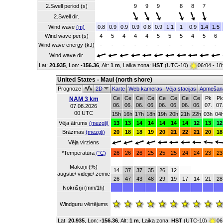
2.Swell period (s)
9
9
9
8
8
7
2.Swell dir.
Wind wave
(m)
0.8
0.9
0.9
0.9
0.8
0.9
1.1
1
0.9
1.4
1.5
Wind wave per.(s)
4
5
4
4
4
5
5
5
4
5
6
Wind wave energy (kJ)
-
-
-
-
-
-
-
-
-
-
-
Wind wave dir.
Lat:
20.935
, Lon:
-156.36
,
Alt:
1 m
, Laika zona:
HST
(UTC-10)
06:04 - 1
United States - Maui (north shore)
Prognoze
2D
Karte
Web kameras
Vēja stacijas
Apmešanā
Ce
Ce
Ce
Ce
Ce
Ce
Ce
Ce
Pk
Pk
NAM 3 km
06.
06.
06.
06.
06.
06.
06.
06.
07.
07
07.08.2026
00 UTC
15h
16h
17h
18h
19h
20h
21h
22h
03h
04
Vēja ātrums
(mezgli)
13
13
14
14
14
14
14
12
13
12
Brāzmas
(mezgli)
20
18
18
19
20
21
22
21
20
18
Vēja virziens
*Temperatūra
(°C)
26
26
26
25
25
25
24
24
23
23
Mākoņi (%)
14
37
37
35
26
12
augstie/ vidējie/ zemie
26
47
43
48
29
19
17
14
21
28
Nokrišņi (mm/1h)
Windguru vērtējums
Lat:
20.935
, Lon:
-156.36
,
Alt:
1 m
, Laika zona:
HST
(UTC-10)
06