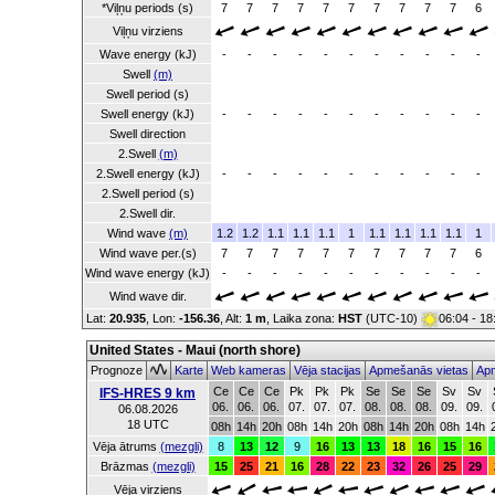
*Viļņu periods (s)
7
7
7
7
7
7
7
7
7
7
6
Viļņu virziens
Wave energy (kJ)
-
-
-
-
-
-
-
-
-
-
-
Swell
(m)
Swell period (s)
Swell energy (kJ)
-
-
-
-
-
-
-
-
-
-
-
Swell direction
2.Swell
(m)
2.Swell energy (kJ)
-
-
-
-
-
-
-
-
-
-
-
2.Swell period (s)
2.Swell dir.
Wind wave
(m)
1.2
1.2
1.1
1.1
1.1
1
1.1
1.1
1.1
1.1
1
Wind wave per.(s)
7
7
7
7
7
7
7
7
7
7
6
Wind wave energy (kJ)
-
-
-
-
-
-
-
-
-
-
-
Wind wave dir.
Lat:
20.935
, Lon:
-156.36
,
Alt:
1 m
, Laika zona:
HST
(UTC-10)
06:04 - 1
United States - Maui (north shore)
Prognoze
Karte
Web kameras
Vēja stacijas
Apmešanās vietas
Apm
Ce
Ce
Ce
Pk
Pk
Pk
Se
Se
Se
Sv
Sv
IFS-HRES 9 km
06.
06.
06.
07.
07.
07.
08.
08.
08.
09.
09.
06.08.2026
18 UTC
08h
14h
20h
08h
14h
20h
08h
14h
20h
08h
14h
Vēja ātrums
(mezgli)
8
13
12
9
16
13
13
18
16
15
16
Brāzmas
(mezgli)
15
25
21
16
28
22
23
32
26
25
29
Vēja virziens