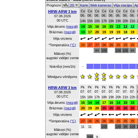
Prognoze
2D
Karte
Web kameras
Vēja stacijas
Ap
Ce
Ce
Ce
Ce
Ce
Ce
Ce
Ce
HRW-ARW 3 km
06.
06.
06.
06.
06.
06.
06.
06.
07.08.2026
00 UTC
14h
15h
16h
17h
18h
19h
20h
21h
Vēja ātrums
(mezgli)
14
15
16
16
15
13
12
12
Brāzmas
(mezgli)
13
17
20
19
19
19
18
19
Vēja virziens
*Temperatūra
(°C)
25
27
27
26
26
25
25
25
84
100
100
100
84
Mākoņi (%)
augstie/ vidējie/ zemie
Nokrišņi (mm/1h)
-
Windguru vērtējums
Pk
Pk
Pk
Pk
Pk
Pk
Pk
Pk
HRW-ARW 3 km
07.
07.
07.
07.
07.
07.
07.
07.
07.08.2026
00 UTC
15h
16h
17h
18h
19h
20h
21h
22h
Vēja ātrums
(mezgli)
16
14
14
17
16
14
15
15
Brāzmas
(mezgli)
20
19
20
25
25
25
25
25
Vēja virziens
*Temperatūra
(°C)
27
26
26
26
26
25
25
25
11
11
100
100
98
100
Mākoņi (%)
augstie/ vidējie/ zemie
100
9