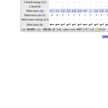
2.Swell energy (kJ)
-
-
-
-
-
-
-
-
-
-
-
2.Swell dir.
-
-
-
-
-
-
-
Wind wave
(m)
1.1
1.1
1.2
1.2
1.3
1.2
0.9
1
1.2
1.2
1.
Wind wave per.(s)
8
8
7
7
7
7
7
7
7
7
7
Wind wave energy (kJ)
-
-
-
-
-
-
-
-
-
-
-
Wind wave dir.
Lat:
20.935
, Lon:
-156.36
,
Alt:
1 m
, Laika zona:
HST
(UTC-10)
06:04 -
ww