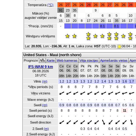
Temperatūra
(°C)
26
27
26
26
28
26
26
27
26
26
28
91
23
35
9
Mākoņi (%)
6
38
8
6
6
8
5
10
augstie/ vidējie/ zemie
15
13
20
8
17
24
26
11
35
16
17
*Precip. (mm/1h)
-
0.1
0.1
Windguru vērtējums
Lat:
20.935
, Lon:
-156.36
,
Alt:
1 m
, Laika zona:
HST
(UTC-10)
06:04 - 1
United States - Maui (north shore)
Prognoze
Karte
Web kameras
Vēja stacijas
Apmešanās vietas
Apm
Ce
Ce
Ce
Pk
Pk
Pk
Se
Se
Se
Sv
Sv
IFS-WAM 9 km
06.
06.
06.
07.
07.
07.
08.
08.
08.
09.
09.
06.08.2026
18 UTC
08h
14h
20h
08h
14h
20h
08h
14h
20h
08h
14h
Vilnis
(m)
1.2
1.2
1.3
1.3
1.2
1.2
1.4
1.3
1.3
1.6
1.7
*Viļņu periods (s)
8
8
8
7
7
8
7
7
6
6
7
Viļņu virziens
Wave energy (kJ)
-
-
-
-
-
-
-
-
-
-
-
Swell
(m)
0.9
0.8
0.8
0.8
0.9
0.8
0.8
0.8
0.7
0.5
0.6
Swell period (s)
8
8
8
8
8
8
8
7
8
11
7
Swell energy (kJ)
-
-
-
-
-
-
-
-
-
-
-
Swell direction
2.Swell
(m)
0.3
0.4
0.4
0.4
0.4
0.5
2.Swell energy (kJ)
-
-
-
-
-
-
-
-
-
-
-