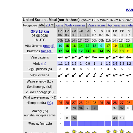
ww
United States - Maui (north shore)
(wave: GFS-Wave 16 km 6.8. 2026
Prognoze
2D
Karte
Web kameras
Vēja stacijas
Apmešanās viet
Ce
Ce
Ce
Ce
Ce
Pk
Pk
Pk
Pk
Pk
Pk
GFS 13 km
06.
06.
06.
06.
06.
07.
07.
07.
07.
07.
07.
06.08.2026
18 UTC
08h
11h
14h
17h
20h
05h
08h
11h
14h
17h
20h
Vēja ātrums
(mezgli)
10
15
16
14
12
12
9
17
19
16
15
Brāzmas
(mezgli)
12
14
13
12
14
16
14
15
17
18
19
Vēja virziens
Vilnis
(m)
1.1
1.3
1.2
1
0.9
1
1
1.2
1.6
1.3
1.2
*Viļņu periods (s)
8
8
8
8
8
7
7
4
5
5
5
Viļņu virziens
Wave energy (kJ)
-
-
-
-
-
-
-
-
-
-
-
Swell energy (kJ)
-
-
-
-
-
-
-
-
-
-
-
2.Swell energy (kJ)
-
-
-
-
-
-
-
-
-
-
-
Wind wave energy (kJ)
-
-
-
-
-
-
-
-
-
-
-
*Temperatūra
(°C)
26
28
27
26
24
23
26
28
28
27
25
-
8
70
94
56
98
37
92
10
Mākoņi (%)
-
augstie/ vidējie/ zemie
-
8
74
43
13
*Precip. (mm/1h)
-