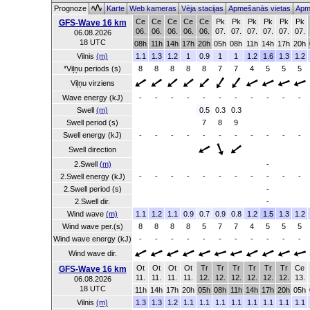
Prognoze
Karte
Web kameras
Vēja stacijas
Apmešanās vietas
Apm
Ce
Ce
Ce
Ce
Ce
Pk
Pk
Pk
Pk
Pk
Pk
GFS-Wave 16 km
06.
06.
06.
06.
06.
07.
07.
07.
07.
07.
07.
06.08.2026
18 UTC
08h
11h
14h
17h
20h
05h
08h
11h
14h
17h
20h
Vilnis
(m)
1.1
1.3
1.2
1
0.9
1
1
1.2
1.6
1.3
1.2
*Viļņu periods (s)
8
8
8
8
8
7
7
4
5
5
5
Viļņu virziens
Wave energy (kJ)
-
-
-
-
-
-
-
-
-
-
-
Swell
(m)
0.5
0.3
0.3
Swell period (s)
7
8
9
Swell energy (kJ)
-
-
-
-
-
-
-
-
-
-
-
Swell direction
2.Swell
(m)
-
2.Swell energy (kJ)
-
-
-
-
-
-
-
-
-
-
-
2.Swell period (s)
-
2.Swell dir.
-
Wind wave
(m)
1.1
1.2
1.1
0.9
0.7
0.9
0.8
1.2
1.5
1.3
1.2
Wind wave per.(s)
8
8
8
8
5
7
7
4
5
5
5
Wind wave energy (kJ)
-
-
-
-
-
-
-
-
-
-
-
Wind wave dir.
Ot
Ot
Ot
Ot
Tr
Tr
Tr
Tr
Tr
Tr
Ce
GFS-Wave 16 km
11.
11.
11.
11.
12.
12.
12.
12.
12.
12.
13.
06.08.2026
18 UTC
11h
14h
17h
20h
05h
08h
11h
14h
17h
20h
05h
Vilnis
(m)
1.3
1.3
1.2
1.1
1.1
1.1
1.1
1.1
1.1
1.1
1.1