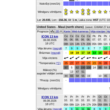
Nokrišņi (mm/1h)
Windguru vērtējums
Lat:
20.935
, Lon:
-156.36
,
Alt:
1 m
, Laika zona:
HST
(UTC-10
United States - Maui (north shore)
(wave: GWAM 27 km 
Prognoze
2D
Karte
Web kameras
Vēja stacijas
Ap
Ce
Ce
Ce
Ce
Ce
Pk
Pk
Pk
ICON 13 km
06.
06.
06.
06.
06.
07.
07.
07.
06.08.2026
18 UTC
08h
11h
14h
17h
20h
05h
08h
11h
Vēja ātrums
(mezgli)
7
9
9
8
8
7
7
10
Brāzmas
(mezgli)
-
19
19
17
18
13
15
22
Vēja virziens
*Temperatūra
(°C)
25
27
27
26
25
23
26
28
97
5
82
100
100
14
88
59
Mākoņi (%)
13
47
51
augstie/ vidējie/ zemie
44
65
58
55
19
10
45
*Precip. (mm/1h)
-
Windguru vērtējums
Pr
Pr
Pr
Pr
Pr
Pr
Ot
Ot
ICON 13 km
10.
10.
10.
10.
10.
10.
11.
11.
06.08.2026
18 UTC
05h
08h
11h
14h
17h
20h
05h
08h
Vēja ātrums
(mezgli)
8
9
11
11
11
8
9
9