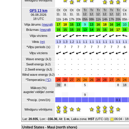
Windguru vērtējums
Ot
Ot
Ot
Ot
Tr
Tr
Tr
Tr
Tr
Tr
Ce
GFS 13 km
11.
11.
11.
11.
12.
12.
12.
12.
12.
12.
13.
06.08.2026
18 UTC
11h
14h
17h
20h
05h
08h
11h
14h
17h
20h
05h
Vēja ātrums
(mezgli)
17
18
15
13
9
13
16
18
16
14
10
Brāzmas
(mezgli)
15
15
15
15
13
14
15
15
16
17
15
Vēja virziens
Vilnis
(m)
1.3
1.3
1.2
1.1
1.1
1.1
1.1
1.1
1.1
1.1
1.1
*Viļņu periods (s)
7
7
7
7
7
7
7
7
7
7
6
Viļņu virziens
Wave energy (kJ)
-
-
-
-
-
-
-
-
-
-
-
Swell energy (kJ)
-
-
-
-
-
-
-
-
-
-
-
2.Swell energy (kJ)
-
-
-
-
-
-
-
-
-
-
-
Wind wave energy (kJ)
-
-
-
-
-
-
-
-
-
-
-
*Temperatūra
(°C)
28
28
27
25
24
26
28
28
27
25
24
39
8
5
8
18
Mākoņi (%)
augstie/ vidējie/ zemie
9
*Precip. (mm/1h)
0.1
Windguru vērtējums
Lat:
20.935
, Lon:
-156.36
,
Alt:
1 m
, Laika zona:
HST
(UTC-10)
06:04 - 1
United States - Maui (north shore)