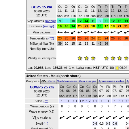
Ot
Ot
Ot
Ot
Ot
Ot
Tr
Tr
Tr
Tr
Tr
GDPS 15 km
11.
11.
11.
11.
11.
11.
12.
12.
12.
12.
12.
06.08.2026
12 UTC
05h
08h
11h
14h
17h
20h
05h
08h
11h
14h
17h
Vēja ātrums
(mezgli)
9
9
10
12
14
11
8
11
12
13
13
Brāzmas
(mezgli)
16
16
14
20
21
18
13
17
18
21
21
Vēja virziens
Temperatūra
(°C)
23
25
26
26
26
24
23
24
26
26
26
Mākoņainība (%)
39
10
15
11
13
11
42
36
Nokrišņi (mm/1h)
-
-
-
-
-
-
-
-
-
-
-
Windguru vērtējums
Lat:
20.935
, Lon:
-156.36
,
Alt:
1 m
, Laika zona:
HST
(UTC-10)
06:04 
United States - Maui (north shore)
Prognoze
Karte
Web kameras
Vēja stacijas
Apmešanās vietas
A
Ce
Ce
Ce
Ce
Ce
Ce
Pk
Pk
Pk
Pk
P
GDWPS 25 km
06.
06.
06.
06.
06.
06.
07.
07.
07.
07.
07
06.08.2026
12 UTC
05h
08h
11h
14h
17h
20h
05h
08h
11h
14h
17
Vilnis
(m)
1
1
1.1
1.2
1.2
1.1
1
1
1
1.1
1.
*Viļņu periods (s)
8
8
8
8
8
8
8
7
7
7
6
Wave energy (kJ)
-
-
-
-
-
-
-
-
-
-
-
Viļņu virziens
Swell
(m)
0.6
0.3
0.5
0.6
0.
Swell period (s)
8
9
8
8
1