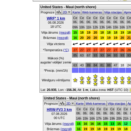
United States - Maui (north shore)
Prognoze
2D
Karte
Web kameras
Vēja stacijas
Apme
Ce
Ce
Ce
Ce
Ce
Ce
Ce
Ce
Ce
WRF* 1 km
06.
06.
06.
06.
06.
06.
06.
06.
06
06.08.2026
18 UTC
09h
10h
11h
12h
13h
14h
15h
16h
17
Vēja ātrums
(mezgli)
15
18
19
20
18
18
18
19
18
Brāzmas
(mezgli)
16
20
20
20
19
19
19
20
21
Vēja virziens
*Temperatūra
(°C)
27
27
27
27
27
27
27
26
26
85
63
67
93
93
94
93
93
93
Mākoņi (%)
augstie/ vidējie/ zemie
63
43
89
84
81
88
47
18
24
*Precip. (mm/1h)
Windguru vērtējums
Lat:
20.935
, Lon:
-156.36
,
Alt:
1 m
, Laika zona:
HST
(UTC-10)
United States - Maui (north shore)
Prognoze
2D
Karte
Web kameras
Vēja stacijas
Ap
Ce
Ce
Ce
Ce
Ce
Ce
Ce
Ce
HRW-FV3 3 km
06.
06.
06.
06.
06.
06.
06.
06.
07.08.2026
00 UTC
14h
15h
16h
17h
18h
19h
20h
21h
Vēja ātrums
(mezgli)
15
16
16
16
15
13
15
12
Brāzmas
(mezgli)
16
19
19
18
19
19
19
18