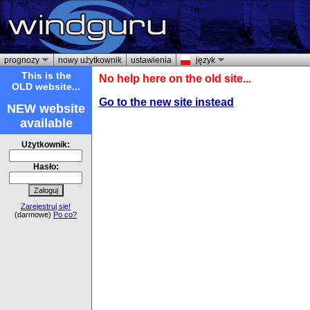
prognozy
nowy użytkownik
ustawienia
język
This is the
No help here on the old site...
OLD website...
Go to the new site instead
NEW website
available
Użytkownik:
Hasło:
Zarejestruj się!
(darmowe)
Po co?