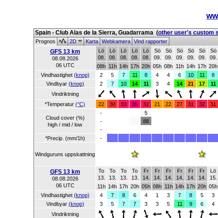
ww
Spain - Club Alas de la Sierra, Guadarrama
(
other user's custom 
Prognos
2D
Karta
Webkamera
Vind rapporter
Lö
Lö
Lö
Lö
Lö
Sö
Sö
Sö
Sö
Sö
Sö
GFS 13 km
08.
08.
08.
08.
08.
09.
09.
09.
09.
09.
09.
08.08.2026
06 UTC
08h
11h
14h
17h
20h
05h
08h
11h
14h
17h
20h
Vindhastighet
(knop)
2
5
7
11
8
4
4
6
10
11
8
Vindbyar
(knop)
2
7
10
14
11
3
4
14
21
17
11
Vindriktning
*Temperatur
(°C)
22
30
33
35
32
21
22
27
31
32
31
-
5
Cloud cover (%)
-
88
high / mid / low
-
*Precip. (mm/1h)
-
Windguruns uppskattning
To
To
To
To
Fr
Fr
Fr
Fr
Fr
Fr
Lö
GFS 13 km
13.
13.
13.
13.
14.
14.
14.
14.
14.
14.
15.
08.08.2026
06 UTC
11h
14h
17h
20h
05h
08h
11h
14h
17h
20h
05h
Vindhastighet
(knop)
4
7
8
6
4
1
3
7
8
5
3
Vindbyar
(knop)
3
5
7
7
3
3
5
11
9
6
4
Vindriktning