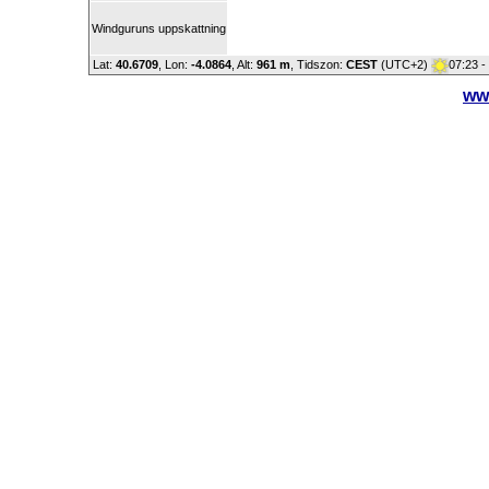
Windguruns uppskattning
Lat:
40.6709
, Lon:
-4.0864
,
Alt:
961 m
, Tidszon:
CEST
(UTC+2)
07:23 -
ww