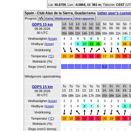
Lat:
40.6709
, Lon:
-4.0864
,
Alt:
961 m
, Tidszon:
CEST
(UT
Spain - Club Alas de la Sierra, Guadarrama
(
other user's custo
Prognos
Karta
Webkamera
Vind rapporter
Lö
Lö
Lö
Lö
Lö
Lö
Sö
Sö
Sö
Sö
GDPS 15 km
08.
08.
08.
08.
08.
08.
09.
09.
09.
09.
0
08.08.2026
00 UTC
05h
08h
11h
14h
17h
20h
05h
08h
11h
14h
1
Vindhastighet
(knop)
4
3
4
5
6
5
2
2
4
7
Vindbyar
(knop)
5
4
9
10
13
15
4
3
6
21
Vindriktning
Temperatur
(°C)
19
18
29
31
32
30
17
16
25
29
Molntäckt (%)
Regn (mm/1 timma)
0.2
Windguruns uppskattning
To
To
To
To
To
To
Fr
Fr
Fr
Fr
GDPS 15 km
13.
13.
13.
13.
13.
13.
14.
14.
14.
14.
1
08.08.2026
00 UTC
05h
08h
11h
14h
17h
20h
05h
08h
11h
14h
1
Vindhastighet
(knop)
2
2
3
5
5
3
3
2
3
5
Vindbyar
(knop)
3
3
4
8
7
6
4
3
4
9
Vindriktning
Temperatur
(°C)
19
18
28
32
33
31
20
19
29
33
Molntäckt (%)
Regn (mm/1 timma)
-
-
-
-
-
-
-
-
-
-