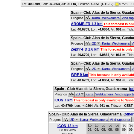
Lat:
40.6709
, Lon:
-4.0864
,
Alt:
961 m
, Tidszon:
CEST
(UTC+2)
07:23 - 2
Spain - Club Alas de la Sierra, Guad
Prognos
Karta
Webkamera
Vind rap
AROME-FR 1.3 km
This forecast is o
Lat:
40.6709
, Lon:
-4.0864
,
Alt:
961 m
, Tid
Spain - Club Alas de la Sierra, Guad
Prognos
2D
Karta
Webkamera
Vi
Zephr-HD 2.6 km
This forecast is onl
Lat:
40.6709
, Lon:
-4.0864
,
Alt:
961 m
, Tid
Spain - Club Alas de la Sierra, Guad
Prognos
2D
Karta
Webkamera
Vi
WRF 9 km
This forecast is only avail
Lat:
40.6709
, Lon:
-4.0864
,
Alt:
961 m
, Tid
Spain - Club Alas de la Sierra, Guadarrama
(
ot
Prognos
2D
Karta
Webkamera
Vind rapport
ICON 7 km
This forecast is only available to Wi
Lat:
40.6709
, Lon:
-4.0864
,
Alt:
961 m
, Tidszon:
CEST
Spain - Club Alas de la Sierra, Guadarrama
(
other
Prognos
2D
Karta
Webkamera
Vind rapporter
Lö
Lö
Lö
Lö
Lö
Sö
Sö
ICON 13 km
08.
08.
08.
08.
08.
09.
09.
08.08.2026