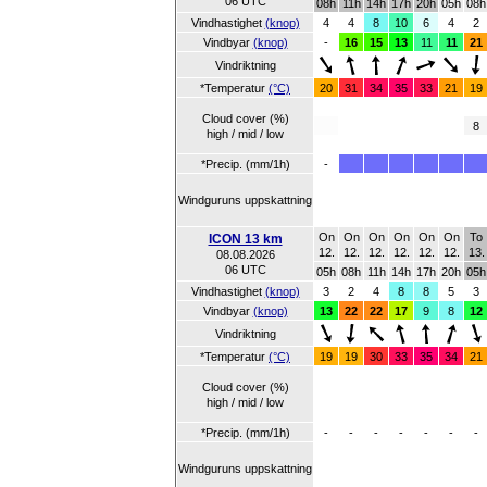
06 UTC
08h
11h
14h
17h
20h
05h
08h
Vindhastighet
(knop)
4
4
8
10
6
4
2
Vindbyar
(knop)
-
16
15
13
11
11
21
Vindriktning
*Temperatur
(°C)
20
31
34
35
33
21
19
Cloud cover (%)
8
high / mid / low
*Precip. (mm/1h)
-
Windguruns uppskattning
On
On
On
On
On
On
To
ICON 13 km
12.
12.
12.
12.
12.
12.
13.
08.08.2026
06 UTC
05h
08h
11h
14h
17h
20h
05h
Vindhastighet
(knop)
3
2
4
8
8
5
3
Vindbyar
(knop)
13
22
22
17
9
8
12
Vindriktning
*Temperatur
(°C)
19
19
30
33
35
34
21
Cloud cover (%)
high / mid / low
*Precip. (mm/1h)
-
-
-
-
-
-
-
Windguruns uppskattning