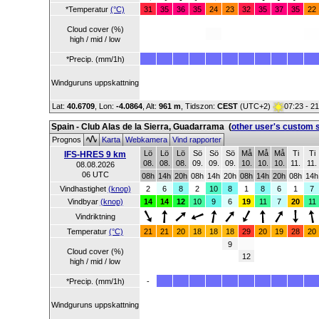
*Temperatur
(°C)
31
35
36
35
24
23
32
35
37
35
22
Cloud cover (%)
high / mid / low
*Precip. (mm/1h)
Windguruns uppskattning
Lat:
40.6709
, Lon:
-4.0864
,
Alt:
961 m
, Tidszon:
CEST
(UTC+2)
07:23 - 2
Spain - Club Alas de la Sierra, Guadarrama
(
other user's custom 
Prognos
Karta
Webkamera
Vind rapporter
Lö
Lö
Lö
Sö
Sö
Sö
Må
Må
Må
Ti
Ti
IFS-HRES 9 km
08.
08.
08.
09.
09.
09.
10.
10.
10.
11.
11.
08.08.2026
06 UTC
08h
14h
20h
08h
14h
20h
08h
14h
20h
08h
14h
Vindhastighet
(knop)
2
6
8
2
10
8
1
8
6
1
7
Vindbyar
(knop)
14
14
12
10
9
6
19
11
7
20
11
Vindriktning
Temperatur
(°C)
21
21
20
18
18
18
29
20
19
28
20
9
Cloud cover (%)
12
high / mid / low
*Precip. (mm/1h)
-
Windguruns uppskattning