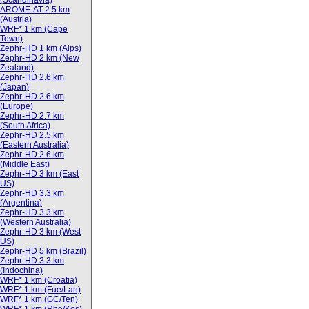
(Scandinavia)
AROME-AT 2.5 km
(Austria)
WRF* 1 km (Cape
Town)
Zephr-HD 1 km (Alps)
Zephr-HD 2 km (New
Zealand)
Zephr-HD 2.6 km
(Japan)
Zephr-HD 2.6 km
(Europe)
Zephr-HD 2.7 km
(South Africa)
Zephr-HD 2.5 km
(Eastern Australia)
Zephr-HD 2.6 km
(Middle East)
Zephr-HD 3 km (East
US)
Zephr-HD 3.3 km
(Argentina)
Zephr-HD 3.3 km
(Western Australia)
Zephr-HD 3 km (West
US)
Zephr-HD 5 km (Brazil)
Zephr-HD 3.3 km
(Indochina)
WRF* 1 km (Croatia)
WRF* 1 km (Fue/Lan)
WRF* 1 km (GC/Ten)