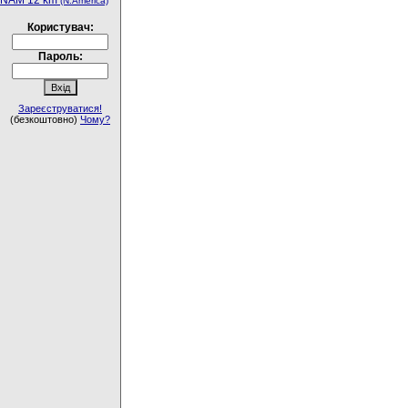
NAM 12 km
(N.America)
Користувач:
Пароль:
Зареєструватися!
(безкоштовно)
Чому?