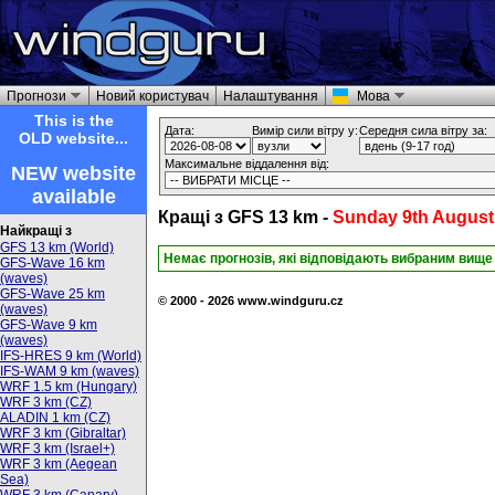
Прогнози
Новий користувач
Налаштування
Мова
This is the
Дата:
Вимір сили вітру у:
Середня сила вітру за:
OLD website...
Максимальне віддалення від:
NEW website
available
Кращі з GFS 13 km -
Sunday 9th August
Найкращі з
GFS 13 km (World)
Немає прогнозів, які відповідають вибраним вищ
GFS-Wave 16 km
(waves)
GFS-Wave 25 km
© 2000 - 2026 www.windguru.cz
(waves)
GFS-Wave 9 km
(waves)
IFS-HRES 9 km (World)
IFS-WAM 9 km (waves)
WRF 1.5 km (Hungary)
WRF 3 km (CZ)
ALADIN 1 km (CZ)
WRF 3 km (Gibraltar)
WRF 3 km (Israel+)
WRF 3 km (Aegean
Sea)