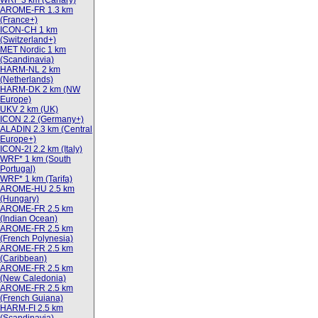
WRF 3 km (Canary)
AROME-FR 1.3 km
(France+)
ICON-CH 1 km
(Switzerland+)
MET Nordic 1 km
(Scandinavia)
HARM-NL 2 km
(Netherlands)
HARM-DK 2 km (NW
Europe)
UKV 2 km (UK)
ICON 2.2 (Germany+)
ALADIN 2.3 km (Central
Europe+)
ICON-2I 2.2 km (Italy)
WRF* 1 km (South
Portugal)
WRF* 1 km (Tarifa)
AROME-HU 2.5 km
(Hungary)
AROME-FR 2.5 km
(Indian Ocean)
AROME-FR 2.5 km
(French Polynesia)
AROME-FR 2.5 km
(Caribbean)
AROME-FR 2.5 km
(New Caledonia)
AROME-FR 2.5 km
(French Guiana)
HARM-FI 2.5 km