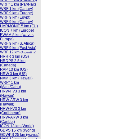
WRF* 1 km (Rho/Kos)
WRF* 1 km (Par/Nax)
WRF 1 km (Canary)
WRF 9 km (Europe)
WRF 9 km (Egypt)
WRF 9 km (Canary)
HARMONIE 5 km (EU)
ICON 7 km (Europe)
EWAM 5 km (waves
Europe)
WRF 9 km (S. Africa)
WRF 9 km (East Asia)
WRF 12 km
(Argentina)
HRRR 3 km (US)
HRDPS 2.5 km
(Canada)
RAP 13 km (US)
HRW 3 km (US)
NAM 3 km (Hawaii)
WRF* 1 km
(Maui/Oahu)
HRW-FV3 3 km
(Hawaii)
HRW-ARW 3 km
(Hawaii)
HRW-FV3 3 km
(Caribbean)
HRW-ARW 3 km
(Caribb.)
ICON 13 km (World)
GDPS 15 km (World)
GDWPS 25 km (waves)