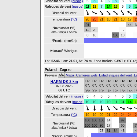
Velocitat del vent
(nusos)
5
8
4
6
8
3
3
Ràfegues de vent
(nusos)
11
19
7
14
18
5
8
1
Direcció del vent
Temperatura
(°C)
20
25
21
18
21
18
17
2
91
44
3
Nuvolositat (%)
42
26
5
alta / mitja / baixa
8
10
100
13
*Precip. (mm/1h)
Valoració Windguru
Lat:
52.46
, Lon:
21.01
,
Alt:
74 m
, Zona horària:
CEST
(UTC+2
Poland - Zegrze
Previsió
Mapa
Càmeres web
Estadístiques del vent
Es
Dv
Dv
Dv
Dv
Dv
Dv
Dv
D
HARM-DK 2 km
07.
07.
07.
07.
07.
07.
07.
0
07.08.2026
06 UTC
08h
09h
10h
11h
12h
13h
14h
1
Velocitat del vent
(nusos)
5
4
5
5
4
5
6
Ràfegues de vent
(nusos)
10
10
10
10
11
11
14
1
Direcció del vent
Temperatura
(°C)
19
19
20
21
22
24
24
2
100
100
100
14
97
Nuvolositat (%)
100
100
98
17
60
7
alta / mitja / baixa
27
81
84
43
4
*Precip. (mm/1h)
-