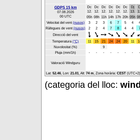
Dc
Dc
Dc
Dc
Dc
Dc
Dj
D
GDPS 15 km
12.
12.
12.
12.
12.
12.
13.
1
07.08.2026
00 UTC
05h
08h
11h
14h
17h
20h
05h
0
Velocitat del vent
(nusos)
3
2
3
6
7
5
4
Ràfegues de vent
(nusos)
2
2
4
7
8
4
4
Direcció del vent
Temperatura
(°C)
11
15
21
24
24
20
11
1
Nuvolositat (%)
9
Pluja (mm/1h)
-
-
-
-
-
-
-
Valoració Windguru
Lat:
52.46
, Lon:
21.01
,
Alt:
74 m
, Zona horària:
CEST
(UTC+2
(categoria del lloc:
wind