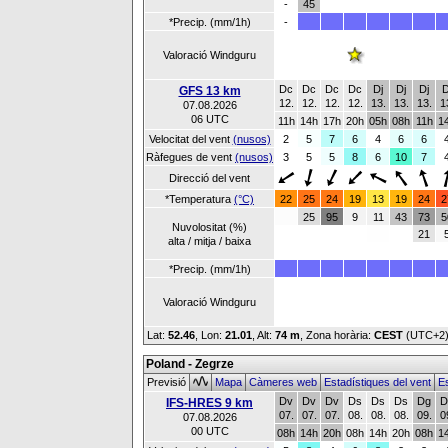
-
45
*Precip. (mm/1h)
-
Valoració Windguru
Dc
Dc
Dc
Dc
Dj
Dj
Dj
D
GFS 13 km
12.
12.
12.
12.
13.
13.
13.
1
07.08.2026
06 UTC
11h
14h
17h
20h
05h
08h
11h
1
Velocitat del vent
(nusos)
2
5
7
6
4
6
6
Ràfegues de vent
(nusos)
3
5
5
8
6
10
7
Direcció del vent
*Temperatura
(°C)
22
25
24
19
13
19
24
2
25
95
9
11
43
73
5
Nuvolositat (%)
21
alta / mitja / baixa
*Precip. (mm/1h)
Valoració Windguru
Lat:
52.46
, Lon:
21.01
,
Alt:
74 m
, Zona horària:
CEST
(UTC+2
Poland - Zegrze
Previsió
Mapa
Càmeres web
Estadístiques del vent
Es
Dv
Dv
Dv
Ds
Ds
Ds
Dg
D
IFS-HRES 9 km
07.
07.
07.
08.
08.
08.
09.
0
07.08.2026
00 UTC
08h
14h
20h
08h
14h
20h
08h
1