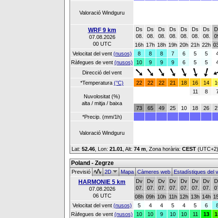
Valoració Windguru
Ds
Ds
Ds
Ds
Ds
Ds
Ds
D
WRF 9 km
08.
08.
08.
08.
08.
08.
08.
0
07.08.2026
00 UTC
16h
17h
18h
19h
20h
21h
22h
0
Velocitat del vent
(nusos)
8
8
8
7
6
5
5
Ràfegues de vent
(nusos)
10
9
9
9
6
5
5
Direcció del vent
*Temperatura
(°C)
22
22
22
21
18
16
14
1
11
8
Nuvolositat (%)
alta / mitja / baixa
73
65
49
25
10
18
26
2
*Precip. (mm/1h)
Valoració Windguru
Lat:
52.46
, Lon:
21.01
,
Alt:
74 m
, Zona horària:
CEST
(UTC+2
Poland - Zegrze
Previsió
2D
Mapa
Càmeres web
Estadístiques del 
Dv
Dv
Dv
Dv
Dv
Dv
Dv
D
HARMONIE 5 km
07.
07.
07.
07.
07.
07.
07.
0
07.08.2026
06 UTC
08h
09h
10h
11h
12h
13h
14h
1
Velocitat del vent
(nusos)
5
4
4
5
4
5
6
Ràfegues de vent
(nusos)
10
10
9
10
10
11
13
1