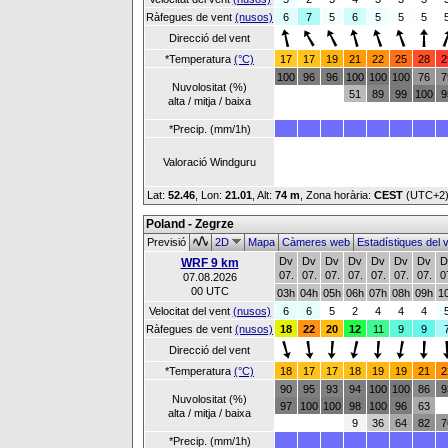
Ràfegues de vent
(nusos)
6
7
5
6
5
5
5
Direcció del vent
*Temperatura
(°C)
17
17
19
21
22
25
28
2
100
96
96
100
100
100
76
7
Nuvolositat (%)
51
89
99
100
9
alta / mitja / baixa
*Precip. (mm/1h)
Valoració Windguru
Lat:
52.46
, Lon:
21.01
,
Alt:
74 m
, Zona horària:
CEST
(UTC+2
Poland - Zegrze
Previsió
2D
Mapa
Càmeres web
Estadístiques del 
Dv
Dv
Dv
Dv
Dv
Dv
Dv
D
WRF 9 km
07.
07.
07.
07.
07.
07.
07.
0
07.08.2026
00 UTC
03h
04h
05h
06h
07h
08h
09h
1
Velocitat del vent
(nusos)
6
6
5
2
4
4
4
Ràfegues de vent
(nusos)
18
22
20
12
11
9
9
Direcció del vent
*Temperatura
(°C)
18
17
17
18
19
19
21
2
90
95
93
94
100
100
86
9
Nuvolositat (%)
97
100
100
98
100
96
63
alta / mitja / baixa
9
36
64
82
7
*Precip. (mm/1h)