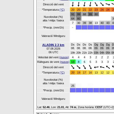
Direcció del vent
*Temperatura
(°C)
20
20
21
22
23
24
24
2
91
99
68
99
80
Nuvolositat (%)
64
80
3
alta / mitja / baixa
7
30
39
38
13
40
43
4
*Precip. (mm/1h)
-
Valoració Windguru
Ds
Ds
Ds
Ds
Dg
Dg
Dg
D
ALADIN 2.3 km
08.
08.
08.
08.
09.
09.
09.
0
07.08.2026
06 UTC
19h
20h
21h
22h
03h
04h
05h
0
Velocitat del vent
(nusos)
4
4
4
3
2
2
2
Ràfegues de vent
(nusos)
13
8
6
5
3
3
3
Direcció del vent
*Temperatura
(°C)
20
19
17
16
13
12
12
1
Nuvolositat (%)
alta / mitja / baixa
25
*Precip. (mm/1h)
Valoració Windguru
Lat:
52.46
, Lon:
21.01
,
Alt:
74 m
, Zona horària:
CEST
(UTC+2