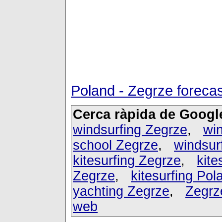
Poland - Zegrze foreca
Cerca ràpida de Googl
windsurfing Zegrze
,
win
school Zegrze
,
windsur
kitesurfing Zegrze
,
kite
Zegrze
,
kitesurfing Pol
yachting Zegrze
,
Zegrz
web