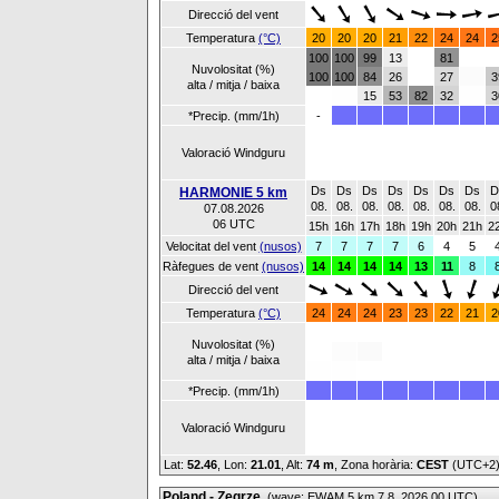
Direcció del vent
Temperatura
(°C)
20
20
20
21
22
24
24
2
100
100
99
13
81
Nuvolositat (%)
100
100
84
26
27
3
alta / mitja / baixa
15
53
82
32
3
*Precip. (mm/1h)
-
Valoració Windguru
Ds
Ds
Ds
Ds
Ds
Ds
Ds
D
HARMONIE 5 km
08.
08.
08.
08.
08.
08.
08.
0
07.08.2026
06 UTC
15h
16h
17h
18h
19h
20h
21h
2
Velocitat del vent
(nusos)
7
7
7
7
6
4
5
Ràfegues de vent
(nusos)
14
14
14
14
13
11
8
Direcció del vent
Temperatura
(°C)
24
24
24
23
23
22
21
2
Nuvolositat (%)
alta / mitja / baixa
*Precip. (mm/1h)
Valoració Windguru
Lat:
52.46
, Lon:
21.01
,
Alt:
74 m
, Zona horària:
CEST
(UTC+2
Poland - Zegrze
(wave: EWAM 5 km 7.8. 2026 00 UTC)