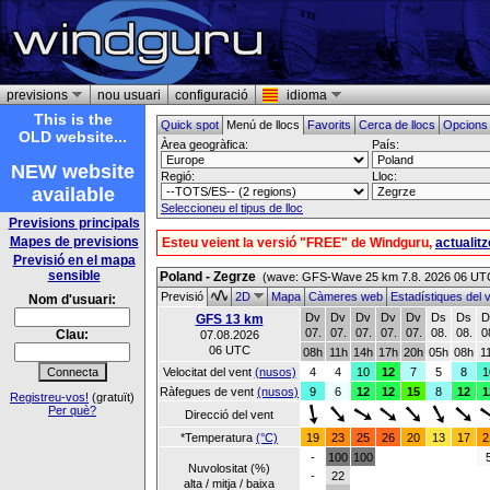
previsions
nou usuari
configuració
idioma
This is the
Quick spot
Menú de llocs
Favorits
Cerca de llocs
Opcion
OLD website...
Àrea geogràfica:
País:
NEW website
Regió:
Lloc:
available
Seleccioneu el tipus de lloc
Previsions principals
Mapes de previsions
Esteu veient la versió "FREE" de Windguru,
actualit
Previsió en el mapa
sensible
Poland - Zegrze
(wave: GFS-Wave 25 km 7.8. 2026 06 UT
Previsió
2D
Mapa
Càmeres web
Estadístiques del 
Nom d'usuari:
Dv
Dv
Dv
Dv
Dv
Ds
Ds
D
GFS 13 km
07.
07.
07.
07.
07.
08.
08.
0
Clau:
07.08.2026
06 UTC
08h
11h
14h
17h
20h
05h
08h
1
Velocitat del vent
(nusos)
4
4
10
12
7
5
8
1
Ràfegues de vent
(nusos)
9
6
12
12
15
8
12
1
Registreu-vos!
(gratuït)
Per què?
Direcció del vent
*Temperatura
(°C)
19
23
25
26
20
13
17
2
-
100
100
Nuvolositat (%)
-
22
alta / mitja / baixa