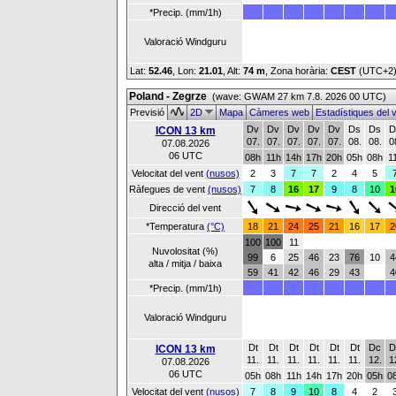
*Precip. (mm/1h)
Valoració Windguru
Lat:
52.46
, Lon:
21.01
,
Alt:
74 m
, Zona horària:
CEST
(UTC+2
Poland - Zegrze
(wave: GWAM 27 km 7.8. 2026 00 UTC)
Previsió
2D
Mapa
Càmeres web
Estadístiques del 
Dv
Dv
Dv
Dv
Dv
Ds
Ds
D
ICON 13 km
07.
07.
07.
07.
07.
08.
08.
0
07.08.2026
06 UTC
08h
11h
14h
17h
20h
05h
08h
1
Velocitat del vent
(nusos)
2
3
7
7
2
4
5
Ràfegues de vent
(nusos)
7
8
16
17
9
8
10
1
Direcció del vent
*Temperatura
(°C)
18
21
24
25
21
16
17
2
100
100
11
Nuvolositat (%)
99
6
25
46
23
76
10
4
alta / mitja / baixa
59
41
42
46
29
43
4
*Precip. (mm/1h)
Valoració Windguru
Dt
Dt
Dt
Dt
Dt
Dt
Dc
D
ICON 13 km
11.
11.
11.
11.
11.
11.
12.
1
07.08.2026
06 UTC
05h
08h
11h
14h
17h
20h
05h
0
Velocitat del vent
(nusos)
7
8
9
10
8
4
2