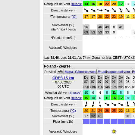
Ràfegues de vent
(nusos)
14
16
18
22
20
12
3
Direcció del vent
*Temperatura
(°C)
17
17
20
22
22
19
11
1
Nuvolositat (%)
36
46
49
8
41
alta / mitja / baixa
69
53
53
33
9
*Precip. (mm/1h)
-
-
-
-
-
-
-
Valoració Windguru
Lat:
52.46
, Lon:
21.01
,
Alt:
74 m
, Zona horària:
CEST
(UTC+2
Poland - Zegrze
Previsió
Mapa
Càmeres web
Estadístiques del vent
Es
Dv
Dv
Dv
Dv
Dv
Dv
Ds
D
GDPS 15 km
07.
07.
07.
07.
07.
07.
08.
0
07.08.2026
00 UTC
05h
08h
11h
14h
17h
20h
05h
0
Velocitat del vent
(nusos)
10
6
4
8
11
8
6
Ràfegues de vent
(nusos)
15
10
6
11
14
12
8
1
Direcció del vent
Temperatura
(°C)
20
21
24
26
25
22
16
1
Nuvolositat (%)
27
92
61
31
1
Pluja (mm/1h)
Valoració Windguru