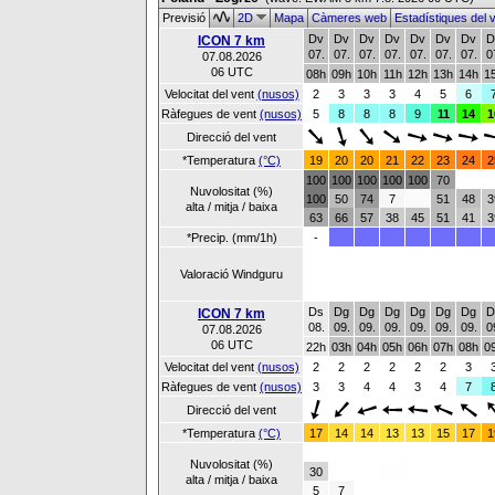
Previsió
2D
Mapa
Càmeres web
Estadístiques del 
Dv
Dv
Dv
Dv
Dv
Dv
Dv
D
ICON 7 km
07.
07.
07.
07.
07.
07.
07.
0
07.08.2026
06 UTC
08h
09h
10h
11h
12h
13h
14h
1
Velocitat del vent
(nusos)
2
3
3
3
4
5
6
Ràfegues de vent
(nusos)
5
8
8
8
9
11
14
1
Direcció del vent
*Temperatura
(°C)
19
20
20
21
22
23
24
2
100
100
100
100
100
70
Nuvolositat (%)
100
50
74
7
51
48
3
alta / mitja / baixa
63
66
57
38
45
51
41
3
*Precip. (mm/1h)
-
Valoració Windguru
Ds
Dg
Dg
Dg
Dg
Dg
Dg
D
ICON 7 km
08.
09.
09.
09.
09.
09.
09.
0
07.08.2026
06 UTC
22h
03h
04h
05h
06h
07h
08h
0
Velocitat del vent
(nusos)
2
2
2
2
2
2
3
Ràfegues de vent
(nusos)
3
3
4
4
3
4
7
Direcció del vent
*Temperatura
(°C)
17
14
14
13
13
15
17
1
Nuvolositat (%)
30
alta / mitja / baixa
5
7