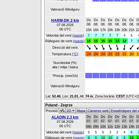
Valoració Windguru
Ds
Ds
Ds
Ds
Ds
Ds
Ds
D
HARM-DK 2 km
08.
08.
08.
08.
08.
08.
08.
0
07.08.2026
06 UTC
15h
16h
17h
18h
19h
20h
21h
2
Velocitat del vent
(nusos)
7
7
7
7
7
4
5
Ràfegues de vent
(nusos)
15
15
15
15
14
12
7
Direcció del vent
Temperatura
(°C)
24
24
24
23
23
21
20
1
Nuvolositat (%)
alta / mitja / baixa
*Precip. (mm/1h)
Valoració Windguru
Lat:
52.46
, Lon:
21.01
,
Alt:
74 m
, Zona horària:
CEST
(UTC+2
Poland - Zegrze
Previsió
2D
Mapa
Càmeres web
Estadístiques del 
Dv
Dv
Dv
Dv
Dv
Dv
Dv
D
ALADIN 2.3 km
07.
07.
07.
07.
07.
07.
07.
0
07.08.2026
06 UTC
08h
09h
10h
11h
12h
13h
14h
1
Velocitat del vent
(nusos)
5
5
5
3
2
4
6
Ràfegues de vent
(nusos)
9
9
10
10
8
9
13
1