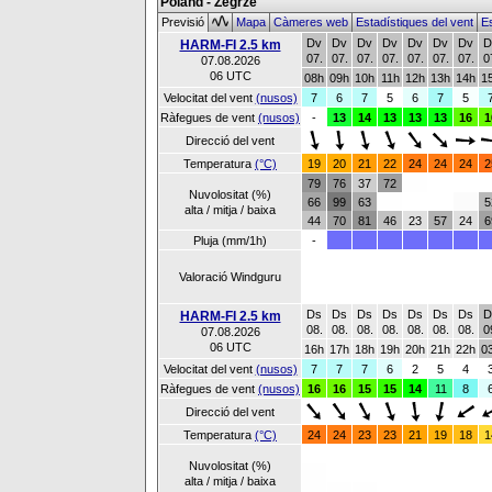
Poland - Zegrze
Previsió
Mapa
Càmeres web
Estadístiques del vent
Es
Dv
Dv
Dv
Dv
Dv
Dv
Dv
D
HARM-FI 2.5 km
07.
07.
07.
07.
07.
07.
07.
0
07.08.2026
06 UTC
08h
09h
10h
11h
12h
13h
14h
1
Velocitat del vent
(nusos)
7
6
7
5
6
7
5
Ràfegues de vent
(nusos)
-
13
14
13
13
13
16
1
Direcció del vent
Temperatura
(°C)
19
20
21
22
24
24
24
2
79
76
37
72
Nuvolositat (%)
66
99
63
5
alta / mitja / baixa
44
70
81
46
23
57
24
6
Pluja (mm/1h)
-
Valoració Windguru
Ds
Ds
Ds
Ds
Ds
Ds
Ds
D
HARM-FI 2.5 km
08.
08.
08.
08.
08.
08.
08.
0
07.08.2026
06 UTC
16h
17h
18h
19h
20h
21h
22h
0
Velocitat del vent
(nusos)
7
7
7
6
2
5
4
Ràfegues de vent
(nusos)
16
16
15
15
14
11
8
Direcció del vent
Temperatura
(°C)
24
24
23
23
21
19
18
1
Nuvolositat (%)
alta / mitja / baixa