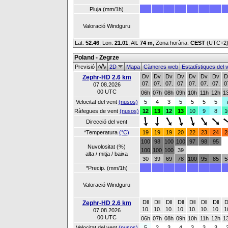
Pluja (mm/1h)
Valoració Windguru
Lat:
52.46
, Lon:
21.01
,
Alt:
74 m
, Zona horària:
CEST
(UTC+2
Poland - Zegrze
Previsió
2D
Mapa
Càmeres web
Estadístiques del 
Dv
Dv
Dv
Dv
Dv
Dv
Dv
D
Zephr-HD 2.6 km
07.
07.
07.
07.
07.
07.
07.
0
07.08.2026
00 UTC
06h
07h
08h
09h
10h
11h
12h
1
Velocitat del vent
(nusos)
5
4
3
5
5
5
5
Ràfegues de vent
(nusos)
12
13
12
13
10
9
8
1
Direcció del vent
*Temperatura
(°C)
19
19
19
20
22
23
24
2
100
98
100
100
97
98
95
Nuvolositat (%)
100
100
100
39
alta / mitja / baixa
30
39
69
78
100
95
85
5
*Precip. (mm/1h)
Valoració Windguru
Dll
Dll
Dll
Dll
Dll
Dll
Dll
D
Zephr-HD 2.6 km
10.
10.
10.
10.
10.
10.
10.
1
07.08.2026
00 UTC
06h
07h
08h
09h
10h
11h
12h
1
Velocitat del vent
(nusos)
5
2
3
4
3
3
3