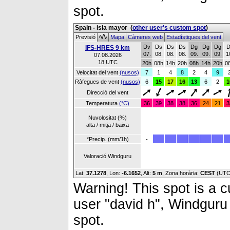
spot.
Spain - isla mayor
(
other user's custom spot
)
Previsió
Mapa
Càmeres web
Estadístiques del vent
Dv
Ds
Ds
Ds
Dg
Dg
Dg
D
IFS-HRES 9 km
07.
08.
08.
08.
09.
09.
09.
1
07.08.2026
18 UTC
20h
08h
14h
20h
08h
14h
20h
0
Velocitat del vent
(nusos)
7
1
4
8
2
4
9
Ràfegues de vent
(nusos)
6
15
17
16
13
6
2
1
Direcció del vent
Temperatura
(°C)
36
39
38
38
36
24
21
3
Nuvolositat (%)
alta / mitja / baixa
*Precip. (mm/1h)
-
Valoració Windguru
Lat:
37.1278
, Lon:
-6.1652
,
Alt:
5 m
, Zona horària:
CEST
(UTC
Warning! This spot is a cu
user "david h", Windguru 
spot.