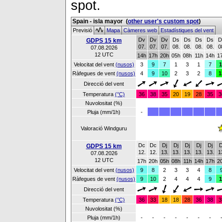
spot.
Spain - isla mayor
(
other user's custom spot
)
Previsió
Mapa
Càmeres web
Estadístiques del vent
Dv
Dv
Dv
Ds
Ds
Ds
Ds
D
GDPS 15 km
07.
07.
07.
08.
08.
08.
08.
0
07.08.2026
12 UTC
14h
17h
20h
05h
08h
11h
14h
1
Velocitat del vent
(nusos)
3
9
7
1
3
1
7
1
Ràfegues de vent
(nusos)
4
9
10
2
3
2
8
1
Direcció del vent
Temperatura
(°C)
36
38
35
20
19
28
35
3
Nuvolositat (%)
Pluja (mm/1h)
-
Valoració Windguru
Dc
Dc
Dj
Dj
Dj
Dj
Dj
D
GDPS 15 km
12.
12.
13.
13.
13.
13.
13.
1
07.08.2026
12 UTC
17h
20h
05h
08h
11h
14h
17h
2
Velocitat del vent
(nusos)
9
8
2
3
3
4
8
Ràfegues de vent
(nusos)
9
10
2
4
4
4
9
1
Direcció del vent
Temperatura
(°C)
36
33
18
18
28
36
38
3
Nuvolositat (%)
Pluja (mm/1h)
-
-
-
-
-
-
-