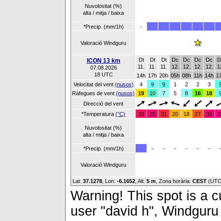
Nuvolositat (%)
alta / mitja / baixa
*Precip. (mm/1h)
-
Valoració Windguru
Dt
Dt
Dt
Dc
Dc
Dc
Dc
D
ICON 13 km
11.
11.
11.
12.
12.
12.
12.
1
07.08.2026
18 UTC
14h
17h
20h
05h
08h
11h
14h
1
Velocitat del vent
(nusos)
4
9
9
1
2
2
3
Ràfegues de vent
(nusos)
19
10
7
5
8
16
18
Direcció del vent
*Temperatura
(°C)
33
35
31
20
18
27
35
3
Nuvolositat (%)
alta / mitja / baixa
*Precip. (mm/1h)
-
-
-
-
-
-
Valoració Windguru
Lat:
37.1278
, Lon:
-6.1652
,
Alt:
5 m
, Zona horària:
CEST
(UTC
Warning! This spot is a cu
user "david h", Windguru 