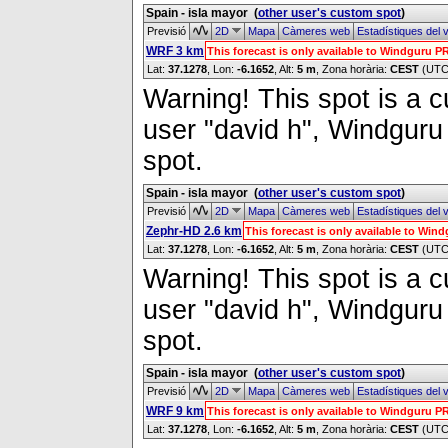
Spain - isla mayor
(
other user's custom spot
)
Previsió
2D
Mapa
Càmeres web
Estadístiques del 
WRF 3 km
This forecast is only available to Windguru 
Lat:
37.1278
, Lon:
-6.1652
,
Alt:
5 m
, Zona horària:
CEST
(UTC
Warning! This spot is a cu
user "david h", Windguru 
spot.
Spain - isla mayor
(
other user's custom spot
)
Previsió
2D
Mapa
Càmeres web
Estadístiques del 
Zephr-HD 2.6 km
This forecast is only available to Wi
Lat:
37.1278
, Lon:
-6.1652
,
Alt:
5 m
, Zona horària:
CEST
(UTC
Warning! This spot is a cu
user "david h", Windguru 
spot.
Spain - isla mayor
(
other user's custom spot
)
Previsió
2D
Mapa
Càmeres web
Estadístiques del 
WRF 9 km
This forecast is only available to Windguru 
Lat:
37.1278
, Lon:
-6.1652
,
Alt:
5 m
, Zona horària:
CEST
(UTC