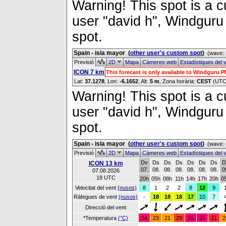
Warning! This spot is a cu
user "david h", Windguru 
spot.
Spain - isla mayor
(
other user's custom spot
)
(wave: 
Previsió
2D
Mapa
Càmeres web
Estadístiques del 
ICON 7 km
This forecast is only available to Windguru 
Lat:
37.1278
, Lon:
-6.1652
,
Alt:
5 m
, Zona horària:
CEST
(UTC
Warning! This spot is a cu
user "david h", Windguru 
spot.
Spain - isla mayor
(
other user's custom spot
)
(wave: 
Previsió
2D
Mapa
Càmeres web
Estadístiques del 
Dv
Ds
Ds
Ds
Ds
Ds
Ds
D
ICON 13 km
07.
08.
08.
08.
08.
08.
08.
0
07.08.2026
18 UTC
20h
05h
08h
11h
14h
17h
20h
0
Velocitat del vent
(nusos)
8
1
2
2
8
12
9
Ràfegues de vent
(nusos)
-
18
18
18
17
10
7
Direcció del vent
*Temperatura
(°C)
34
23
21
29
35
35
31
2