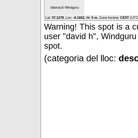
Valoració Windguru
Lat:
37.1278
, Lon:
-6.1652
,
Alt:
5 m
, Zona horària:
CEST
(UTC
Warning! This spot is a cu
user "david h", Windguru 
spot.
(categoria del lloc:
desc