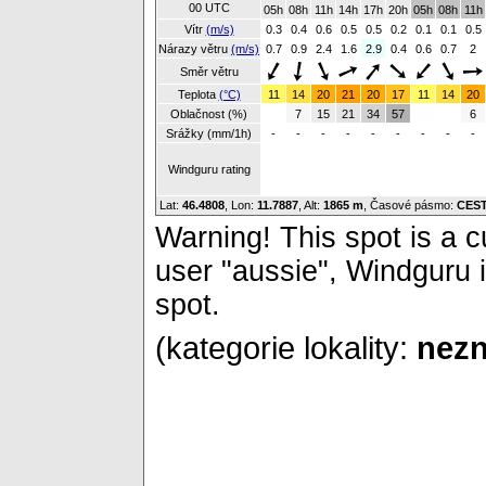
00 UTC
05h
08h
11h
14h
17h
20h
05h
08h
11h
Vítr
(m/s)
0.3
0.4
0.6
0.5
0.5
0.2
0.1
0.1
0.5
Nárazy větru
(m/s)
0.7
0.9
2.4
1.6
2.9
0.4
0.6
0.7
2
Směr větru
Teplota
(°C)
11
14
20
21
20
17
11
14
20
Oblačnost (%)
7
15
21
34
57
6
Srážky (mm/1h)
-
-
-
-
-
-
-
-
-
Windguru rating
Lat:
46.4808
, Lon:
11.7887
,
Alt:
1865 m
, Časové pásmo:
CES
Warning! This spot is a cu
user "aussie", Windguru i
spot.
(kategorie lokality:
nezn