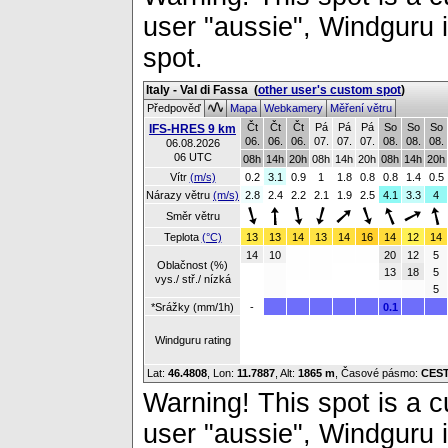
user "aussie", Windguru i
spot.
Italy - Val di Fassa
(
other user's custom spot
)
Předpověď
Mapa
Webkamery
Měření větru
Čt
Čt
Čt
Pá
Pá
Pá
So
So
So
IFS-HRES 9 km
06.
06.
06.
07.
07.
07.
08.
08.
08.
06.08.2026
06 UTC
08h
14h
20h
08h
14h
20h
08h
14h
20h
Vítr
(m/s)
0.2
3.1
0.9
1
1.8
0.8
0.8
1.4
0.5
Nárazy větru
(m/s)
2.8
2.4
2.2
2.1
1.9
2.5
4.1
3.3
4
Směr větru
Teplota
(°C)
13
13
14
13
14
16
14
12
14
14
10
20
12
5
Oblačnost (%)
13
18
5
vys./ stř./ nízká
5
*Srážky (mm/1h)
-
0.1
Windguru rating
Lat:
46.4808
, Lon:
11.7887
,
Alt:
1865 m
, Časové pásmo:
CES
Warning! This spot is a cu
user "aussie", Windguru i