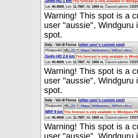
Zephr-HD 1 km
This forecast is only available to Wind
Lat:
46.4808
, Lon:
11.7887
,
Alt:
1865 m
, Časové pásmo:
CES
Warning! This spot is a cu
user "aussie", Windguru i
spot.
Italy - Val di Fassa
(
other user's custom spot
)
Předpověď
2D
Mapa
Webkamery
Měření větru
Zephr-HD 2.6 km
This forecast is only available to Wi
Lat:
46.4808
, Lon:
11.7887
,
Alt:
1865 m
, Časové pásmo:
CES
Warning! This spot is a cu
user "aussie", Windguru i
spot.
Italy - Val di Fassa
(
other user's custom spot
)
Předpověď
2D
Mapa
Webkamery
Měření větru
WRF 9 km
This forecast is only available to Windguru 
Lat:
46.4808
, Lon:
11.7887
,
Alt:
1865 m
, Časové pásmo:
CES
Warning! This spot is a cu
user "aussie", Windguru i