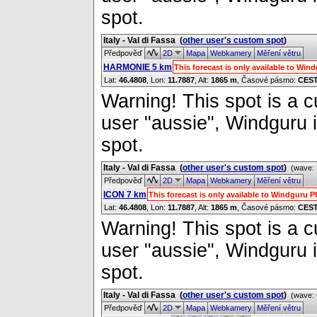
spot.
Italy - Val di Fassa
(
other user's custom spot
)
Předpověď
2D
Mapa
Webkamery
Měření větru
HARMONIE 5 km
This forecast is only available to Wi
Lat:
46.4808
, Lon:
11.7887
,
Alt:
1865 m
, Časové pásmo:
CES
Warning! This spot is a cu
user "aussie", Windguru i
spot.
Italy - Val di Fassa
(
other user's custom spot
)
(wave: 
Předpověď
2D
Mapa
Webkamery
Měření větru
ICON 7 km
This forecast is only available to Windguru 
Lat:
46.4808
, Lon:
11.7887
,
Alt:
1865 m
, Časové pásmo:
CES
Warning! This spot is a cu
user "aussie", Windguru i
spot.
Italy - Val di Fassa
(
other user's custom spot
)
(wave: 
Předpověď
2D
Mapa
Webkamery
Měření větru