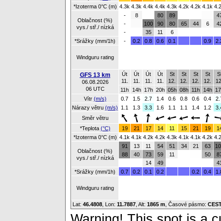
*Izoterma 0°C (m)
4.3k
4.3k
4.4k
4.4k
4.3k
4.2k
4.2k
4.1k
4.
-
8
80
89
4
Oblačnost (%)
-
100
90
80
65
44
6
4
vys./ stř./ nízká
-
35
11
6
*Srážky (mm/1h)
-
0.2
0.8
0.6
0.1
0.9
2.
Windguru rating
Út
Út
Út
Út
St
St
St
St
S
GFS 13 km
11.
11.
11.
11.
12.
12.
12.
12.
12
06.08.2026
06 UTC
11h
14h
17h
20h
05h
08h
11h
14h
17
Vítr
(m/s)
0.7
1.5
2.7
1.4
0.6
0.8
0.6
0.4
2.
Nárazy větru
(m/s)
1.1
1.3
3.3
1.6
1.1
1.1
1.4
1.2
3.
Směr větru
*Teplota
(°C)
19
21
17
14
11
15
21
19
1
*Izoterma 0°C (m)
4.1k
4.1k
4.2k
4.2k
4.3k
4.1k
4.1k
4.2k
4.
91
13
11
54
51
34
21
63
10
Oblačnost (%)
88
40
73
59
11
50
8
vys./ stř./ nízká
14
49
4
*Srážky (mm/1h)
0.7
0.2
0.1
0.2
0.2
0.4
1.
Windguru rating
Lat:
46.4808
, Lon:
11.7887
,
Alt:
1865 m
, Časové pásmo:
CES
Warning! This spot is a cu