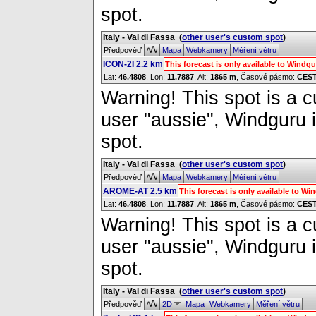
spot.
Italy - Val di Fassa
(
other user's custom spot
)
Předpověď
Mapa
Webkamery
Měření větru
ICON-2I 2.2 km
This forecast is only available to Wind
Lat:
46.4808
, Lon:
11.7887
,
Alt:
1865 m
, Časové pásmo:
CES
Warning! This spot is a cu
user "aussie", Windguru i
spot.
Italy - Val di Fassa
(
other user's custom spot
)
Předpověď
Mapa
Webkamery
Měření větru
AROME-AT 2.5 km
This forecast is only available to W
Lat:
46.4808
, Lon:
11.7887
,
Alt:
1865 m
, Časové pásmo:
CES
Warning! This spot is a cu
user "aussie", Windguru i
spot.
Italy - Val di Fassa
(
other user's custom spot
)
Předpověď
2D
Mapa
Webkamery
Měření větru