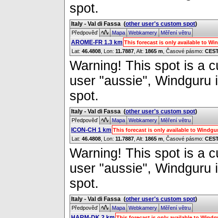
spot.
Italy - Val di Fassa
(
other user's custom spot
)
Předpověď
Mapa
Webkamery
Měření větru
AROME-FR 1.3 km
This forecast is only available to 
Lat:
46.4808
, Lon:
11.7887
,
Alt:
1865 m
, Časové pásmo:
CES
Warning! This spot is a cu
user "aussie", Windguru i
spot.
Italy - Val di Fassa
(
other user's custom spot
)
Předpověď
Mapa
Webkamery
Měření větru
ICON-CH 1 km
This forecast is only available to Windg
Lat:
46.4808
, Lon:
11.7887
,
Alt:
1865 m
, Časové pásmo:
CES
Warning! This spot is a cu
user "aussie", Windguru i
spot.
Italy - Val di Fassa
(
other user's custom spot
)
Předpověď
Mapa
Webkamery
Měření větru
HARM-DK 2 km
This forecast is only available to Win