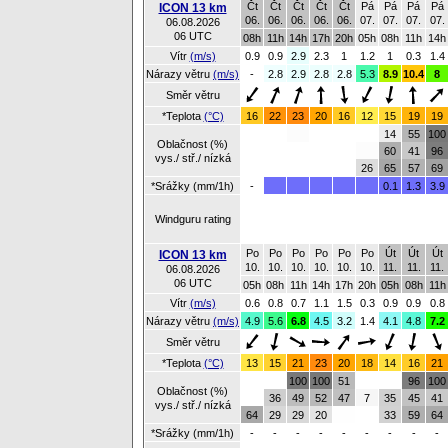
Čt
Čt
Čt
Čt
Čt
Pá
Pá
Pá
Pá
ICON 13 km
06.
06.
06.
06.
06.
07.
07.
07.
07.
06.08.2026
06 UTC
08h
11h
14h
17h
20h
05h
08h
11h
14h
Vítr
(m/s)
0.9
0.9
2.9
2.3
1
1.2
1
0.3
1.4
Nárazy větru
(m/s)
-
2.8
2.9
2.8
2.8
5.3
8.9
10.4
8
Směr větru
*Teplota
(°C)
16
22
23
20
16
12
15
19
19
14
55
100
Oblačnost (%)
60
41
96
vys./ stř./ nízká
26
65
57
69
*Srážky (mm/1h)
-
0.1
1.3
3.9
Windguru rating
Po
Po
Po
Po
Po
Po
Út
Út
Út
ICON 13 km
10.
10.
10.
10.
10.
10.
11.
11.
11.
06.08.2026
06 UTC
05h
08h
11h
14h
17h
20h
05h
08h
11h
Vítr
(m/s)
0.6
0.8
0.7
1.1
1.5
0.3
0.9
0.9
0.8
Nárazy větru
(m/s)
4.9
5.6
6.8
4.5
3.2
1.4
4.1
4.8
7.2
Směr větru
*Teplota
(°C)
13
15
21
23
20
18
14
16
21
100
100
51
96
100
Oblačnost (%)
36
49
52
47
7
35
45
41
vys./ stř./ nízká
64
29
29
20
33
59
64
*Srážky (mm/1h)
-
-
-
-
-
-
-
-
-