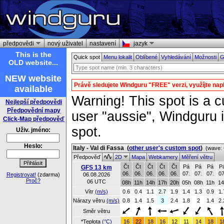
předpovědi
nový uživatel
nastavení
jazyk
This is the
Quick spot
Menu lokalit
Oblíbené
Vyhledávání
Možnosti
G
OLD website...
NEW website
Právě sledujete Windguru "FREE" verzi, využíjte na
available
Warning! This spot is a cu
Nejlepší předpovědi
Předpovědní mapy
user "aussie", Windguru i
Click-Map předpověď
spot.
Uživ. jméno:
Heslo:
Italy - Val di Fassa
(
other user's custom spot
)
(wave: 
Předpověď
2D
Mapa
Webkamery
Měření větru
Čt
Čt
Čt
Čt
Čt
Pá
Pá
Pá
P
GFS 13 km
06.
06.
06.
06.
06.
07.
07.
07.
07
Registrovat!
(zdarma)
06.08.2026
Proč?
06 UTC
08h
11h
14h
17h
20h
05h
08h
11h
14
Vítr
(m/s)
0.6
0.4
1.1
2.7
1.9
1.4
1.3
0.9
1.
Nárazy větru
(m/s)
0.8
1.4
1.5
3
2.4
1.8
2
1.4
2.
Směr větru
*Teplota
(°C)
16
22
18
16
12
11
14
18
1