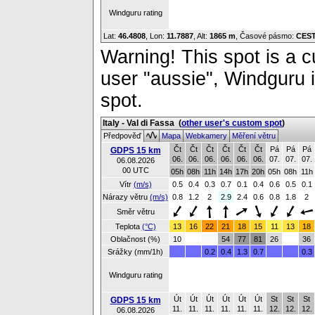
Windguru rating
Lat:
46.4808
, Lon:
11.7887
,
Alt:
1865 m
, Časové pásmo:
CES
Warning! This spot is a cu
user "aussie", Windguru i
spot.
Italy - Val di Fassa
(
other user's custom spot
)
Předpověď
Mapa
Webkamery
Měření větru
Čt
Čt
Čt
Čt
Čt
Čt
Pá
Pá
Pá
GDPS 15 km
06.
06.
06.
06.
06.
06.
07.
07.
07.
06.08.2026
00 UTC
05h
08h
11h
14h
17h
20h
05h
08h
11h
Vítr
(m/s)
0.5
0.4
0.3
0.7
0.1
0.4
0.6
0.5
0.1
Nárazy větru
(m/s)
0.8
1.2
2
2.9
2.4
0.6
0.8
1.8
2
Směr větru
Teplota
(°C)
13
16
22
21
18
15
11
13
18
Oblačnost (%)
10
54
77
81
26
36
Srážky (mm/1h)
0.2
0.4
1.3
0.7
0.3
Windguru rating
Út
Út
Út
Út
Út
Út
St
St
St
GDPS 15 km
11.
11.
11.
11.
11.
11.
12.
12.
12.
06.08.2026