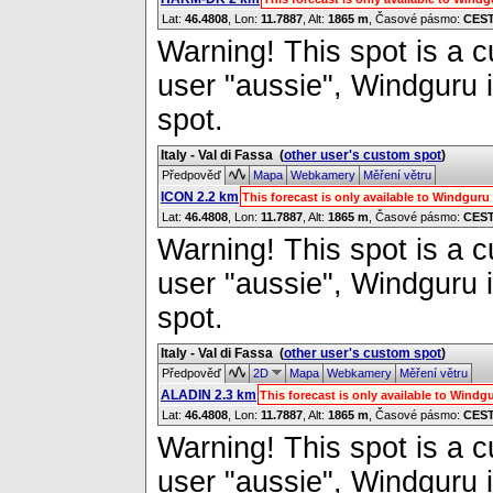
Lat:
46.4808
, Lon:
11.7887
,
Alt:
1865 m
, Časové pásmo:
CES
Warning! This spot is a cu
user "aussie", Windguru i
spot.
Italy - Val di Fassa
(
other user's custom spot
)
Předpověď
Mapa
Webkamery
Měření větru
ICON 2.2 km
This forecast is only available to Windgur
Lat:
46.4808
, Lon:
11.7887
,
Alt:
1865 m
, Časové pásmo:
CES
Warning! This spot is a cu
user "aussie", Windguru i
spot.
Italy - Val di Fassa
(
other user's custom spot
)
Předpověď
2D
Mapa
Webkamery
Měření větru
ALADIN 2.3 km
This forecast is only available to Wind
Lat:
46.4808
, Lon:
11.7887
,
Alt:
1865 m
, Časové pásmo:
CES
Warning! This spot is a cu
user "aussie", Windguru i