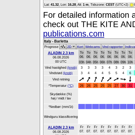
Lat:
41.32
, Lon:
16.28
,
Alt:
1 m
, Tidszone:
CEST
(UTC+2)
For detailed information a
check out THE KITE 
publications.com
Italy - Barletta
Prognose
2D
Kort
Webcams
Vind rapporter
Indkva
To
To
To
To
To
To
To
To
ALADIN 2.3 km
06.
06.
06.
06.
06.
06.
06.
06.
06.08.2026
00 UTC
03h
04h
05h
06h
07h
08h
09h
10h
Vind hastighed
(knob)
3
3
3
3
4
3
2
3
Vindstød
(knob)
3
4
4
4
5
5
4
6
Vind retning
*Temperatur
(°C)
26
26
25
25
25
27
30
31
Skydække (%)
høj / midt / lav
*Nedbør (mm/1t)
Windguru klassificering
Fr
Fr
Fr
Fr
Fr
Fr
Fr
Fr
ALADIN 2.3 km
07.
07.
07.
07.
07.
07.
07.
07.
06.08.2026