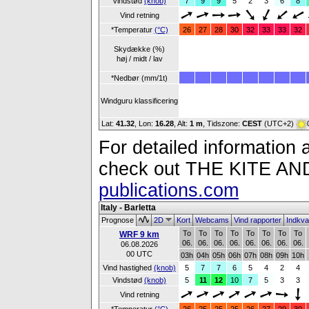
Vindstød
(knob)
7
9
9
5
2
3
6
8
Vind retning
*Temperatur
(°C)
26
27
28
30
32
33
33
32
Skydække (%)
høj / midt / lav
*Nedbør (mm/1t)
Windguru klassificering
Lat:
41.32
, Lon:
16.28
,
Alt:
1 m
, Tidszone:
CEST
(UTC+2)
For detailed information a
check out THE KITE 
publications.com
Italy - Barletta
Prognose
2D
Kort
Webcams
Vind rapporter
Indkva
To
To
To
To
To
To
To
To
WRF 9 km
06.
06.
06.
06.
06.
06.
06.
06.
06.08.2026
00 UTC
03h
04h
05h
06h
07h
08h
09h
10h
Vind hastighed
(knob)
5
7
7
6
5
4
2
4
Vindstød
(knob)
5
11
12
10
7
5
3
3
Vind retning