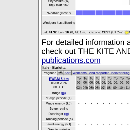
Skydække (%)
høj / midt / lav
*Nedbør (mm/1t)
Windguru klassificering
Lat:
41.32
, Lon:
16.28
,
Alt:
1 m
, Tidszone:
CEST
(UTC+2)
For detailed information a
check out THE KITE 
publications.com
Italy - Barletta
Prognose
Kort
Webcams
Vind rapporter
Indkvarterin
To
To
To
To
To
To
To
To
To
EWAM 5 km
06.
06.
06.
06.
06.
06.
06.
06.
06
06.08.2026
00 UTC
03h
04h
05h
06h
07h
08h
09h
10h
11
Bølge
(m)
*Bølge periode (s)
Wave energy (kJ)
-
-
-
-
-
-
-
-
-
Bølge retning
Dønninger
(m)
Dønning periode (s)
Swell energy (kJ)
-
-
-
-
-
-
-
-
-
Dønning retning