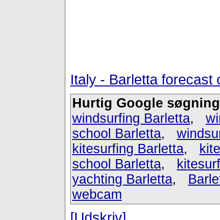
Italy - Barletta foreca
Hurtig Google søgning
windsurfing Barletta
,
wi
school Barletta
,
windsur
kitesurfing Barletta
,
kit
school Barletta
,
kitesurf
yachting Barletta
,
Barle
webcam
[Udskriv]