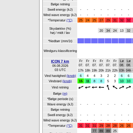
Bølge retning
Swell energy (kJ)
-
-
-
-
-
-
-
-
Wind wave energy (kJ)
-
-
-
-
-
-
-
-
*Temperatur
(°C)
25
24
25
27
29
31
32
32
Skydække (%)
20
34
24
13
32
høj / midt / lav
*Nedbør (mm/1t)
Windguru klassificering
Fr
Fr
Fr
Fr
Fr
Fr
Lø
Lø
ICON 7 km
07.
07.
07.
07.
07.
07.
08.
08.
06.08.2026
03 UTC
17h
18h
19h
20h
21h
22h
03h
04h
Vind hastighed
(knob)
6
4
4
3
2
2
6
6
Vindstød
(knob)
15
11
8
8
5
3
10
10
Vind retning
Bølge
(m)
*Bølge periode (s)
Wave energy (kJ)
-
-
-
-
-
-
-
-
Bølge retning
Swell energy (kJ)
-
-
-
-
-
-
-
-
Wind wave energy (kJ)
-
-
-
-
-
-
-
-
*Temperatur
(°C)
31
31
31
29
28
28
26
26
77
89
89
25