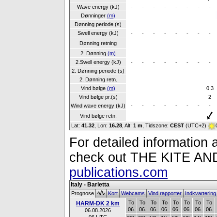
Wave energy (kJ)
-
-
-
-
-
-
-
-
Dønninger
(m)
Dønning periode (s)
Swell energy (kJ)
-
-
-
-
-
-
-
-
Dønning retning
2. Dønning
(m)
2.Swell energy (kJ)
-
-
-
-
-
-
-
-
2. Dønning periode (s)
2. Dønning retn.
Vind bølge
(m)
0.3
Vind bølge pr.(s)
2
Wind wave energy (kJ)
-
-
-
-
-
-
-
-
Vind bølge retn.
Lat:
41.32
, Lon:
16.28
,
Alt:
1 m
, Tidszone:
CEST
(UTC+2)
For detailed information a
check out THE KITE 
publications.com
Italy - Barletta
Prognose
Kort
Webcams
Vind rapporter
Indkvarterin
To
To
To
To
To
To
To
To
HARM-DK 2 km
06.
06.
06.
06.
06.
06.
06.
06.
06.08.2026