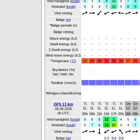
Vind hastighed
(knob)
6
3
6
8
10
4
7
9
Vindstød
(knob)
6
3
4
7
10
4
8
9
Vind retning
Bølge
(m)
*Bølge periode (s)
Bølge retning
Wave energy (kJ)
-
-
-
-
-
-
-
-
Swell energy (kJ)
-
-
-
-
-
-
-
-
2.Swell energy (kJ)
-
-
-
-
-
-
-
-
Wind wave energy (kJ)
-
-
-
-
-
-
-
-
*Temperatur
(°C)
27
29
30
31
30
29
27
29
Skydække (%)
høj / midt / lav
*Nedbør (mm/1t)
Windguru klassificering
Ti
Ti
Ti
Ti
Ti
Ti
On
On
GFS 13 km
11.
11.
11.
11.
11.
11.
12.
12.
06.08.2026
00 UTC
05h
08h
11h
14h
17h
20h
05h
08h
Vind hastighed
(knob)
6
6
6
12
11
4
5
6
Vindstød
(knob)
5
7
6
13
17
4
4
7
Vind retning
Bølge
(m)
0.3
0.6
0.6