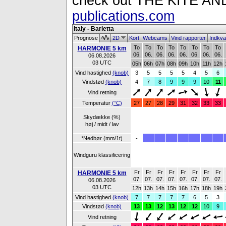
check out THE KITE 
publications.com
Italy - Barletta
Prognose
2D
Kort
Webcams
Vind rapporter
Indkva
To
To
To
To
To
To
To
To
HARMONIE 5 km
06.
06.
06.
06.
06.
06.
06.
06.
06.08.2026
03 UTC
05h
06h
07h
08h
09h
10h
11h
12h
Vind hastighed
(knob)
3
5
5
5
5
4
5
6
Vindstød
(knob)
4
7
8
9
9
9
10
11
Vind retning
Temperatur
(°C)
27
27
28
29
31
32
33
33
Skydække (%)
høj / midt / lav
*Nedbør (mm/1t)
-
Windguru klassificering
Fr
Fr
Fr
Fr
Fr
Fr
Fr
Fr
HARMONIE 5 km
07.
07.
07.
07.
07.
07.
07.
07.
06.08.2026
03 UTC
12h
13h
14h
15h
16h
17h
18h
19h
Vind hastighed
(knob)
7
7
7
7
7
6
5
3
Vindstød
(knob)
13
13
12
13
12
12
10
9
Vind retning