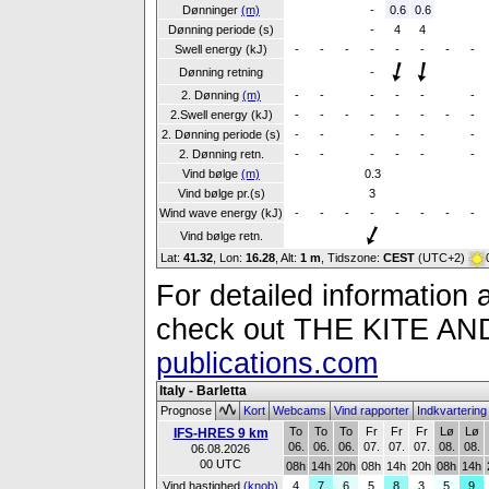
Dønninger
(m)
-
0.6
0.6
Dønning periode (s)
-
4
4
Swell energy (kJ)
-
-
-
-
-
-
-
-
Dønning retning
-
2. Dønning
(m)
-
-
-
-
-
-
2.Swell energy (kJ)
-
-
-
-
-
-
-
-
2. Dønning periode (s)
-
-
-
-
-
-
2. Dønning retn.
-
-
-
-
-
-
Vind bølge
(m)
0.3
Vind bølge pr.(s)
3
Wind wave energy (kJ)
-
-
-
-
-
-
-
-
Vind bølge retn.
Lat:
41.32
, Lon:
16.28
,
Alt:
1 m
, Tidszone:
CEST
(UTC+2)
For detailed information a
check out THE KITE 
publications.com
Italy - Barletta
Prognose
Kort
Webcams
Vind rapporter
Indkvarterin
To
To
To
Fr
Fr
Fr
Lø
Lø
IFS-HRES 9 km
06.
06.
06.
07.
07.
07.
08.
08.
06.08.2026
00 UTC
08h
14h
20h
08h
14h
20h
08h
14h
Vind hastighed
(knob)
4
7
6
5
8
3
5
9