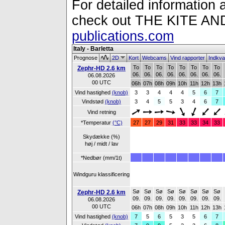
For detailed information a
check out THE KITE 
publications.com
Italy - Barletta
Prognose
2D
Kort
Webcams
Vind rapporter
Indkva
To
To
To
To
To
To
To
To
Zephr-HD 2.6 km
06.
06.
06.
06.
06.
06.
06.
06.
06.08.2026
00 UTC
06h
07h
08h
09h
10h
11h
12h
13h
Vind hastighed
(knob)
3
3
4
4
4
5
6
7
Vindstød
(knob)
3
4
5
5
3
4
6
7
Vind retning
*Temperatur
(°C)
27
27
29
31
33
33
34
33
Skydække (%)
høj / midt / lav
*Nedbør (mm/1t)
Windguru klassificering
Sø
Sø
Sø
Sø
Sø
Sø
Sø
Sø
Zephr-HD 2.6 km
09.
09.
09.
09.
09.
09.
09.
09.
06.08.2026
00 UTC
06h
07h
08h
09h
10h
11h
12h
13h
Vind hastighed
(knob)
7
5
6
5
3
5
6
7