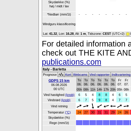
Skydække (%)
høj / midt / lav
*Nedbør (mm/1t)
-
-
-
-
-
-
-
-
Windguru klassificering
Lat:
41.32
, Lon:
16.28
,
Alt:
1 m
, Tidszone:
CEST
(UTC+2)
For detailed information a
check out THE KITE 
publications.com
Italy - Barletta
Prognose
Kort
Webcams
Vind rapporter
Indkvarterin
To
To
To
To
To
To
Fr
Fr
GDPS 15 km
06.
06.
06.
06.
06.
06.
07.
07.
06.08.2026
00 UTC
05h
08h
11h
14h
17h
20h
05h
08h
Vind hastighed
(knob)
6
5
4
8
8
4
6
5
Vindstød
(knob)
6
7
5
9
8
4
7
7
Vind retning
Temperatur
(°C)
24
27
30
31
31
29
24
26
Skydække (%)
Regn (mm/1t)