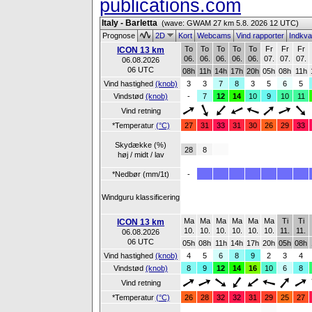
publications.com
Italy - Barletta
(wave: GWAM 27 km 5.8. 2026 12 UTC)
Prognose
2D
Kort
Webcams
Vind rapporter
Indkva
To
To
To
To
To
Fr
Fr
Fr
ICON 13 km
06.
06.
06.
06.
06.
07.
07.
07.
06.08.2026
06 UTC
08h
11h
14h
17h
20h
05h
08h
11h
Vind hastighed
(knob)
3
3
7
8
3
5
6
5
Vindstød
(knob)
-
7
12
14
10
9
10
11
Vind retning
*Temperatur
(°C)
27
31
33
31
30
26
29
33
Skydække (%)
28
8
høj / midt / lav
*Nedbør (mm/1t)
-
Windguru klassificering
Ma
Ma
Ma
Ma
Ma
Ma
Ti
Ti
ICON 13 km
10.
10.
10.
10.
10.
10.
11.
11.
06.08.2026
06 UTC
05h
08h
11h
14h
17h
20h
05h
08h
Vind hastighed
(knob)
4
5
6
8
9
2
3
4
Vindstød
(knob)
8
9
12
14
16
10
6
8
Vind retning
*Temperatur
(°C)
26
28
32
32
31
29
25
27