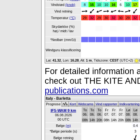
Vindstød
(knob)
8
15
10
10
16
6
10
17
Vind retning
Temperatur
(°C)
29
32
29
30
32
30
29
32
Skydække (%)
høj / midt / lav
*Nedbør (mm/1t)
Windguru klassificering
Lat:
41.32
, Lon:
16.28
,
Alt:
1 m
, Tidszone:
CEST
(UTC+2)
For detailed information a
check out THE KITE 
publications.com
Italy - Barletta
Prognose
Kort
Webcams
Vind rapporter
Indkvarterin
To
To
To
Fr
Fr
Fr
Lø
Lø
IFS-WAM 9 km
06.
06.
06.
07.
07.
07.
08.
08.
06.08.2026
00 UTC
08h
14h
20h
08h
14h
20h
08h
14h
Bølge
(m)
0.4
*Bølge periode (s)
3
Bølge retning