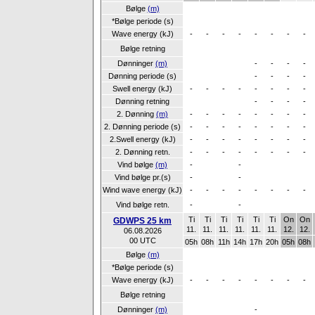
Bølge
(m)
*Bølge periode (s)
Wave energy (kJ)
-
-
-
-
-
-
-
-
Bølge retning
Dønninger
(m)
-
-
-
-
Dønning periode (s)
-
-
-
-
Swell energy (kJ)
-
-
-
-
-
-
-
-
Dønning retning
-
-
-
-
2. Dønning
(m)
-
-
-
-
-
-
-
-
2. Dønning periode (s)
-
-
-
-
-
-
-
-
2.Swell energy (kJ)
-
-
-
-
-
-
-
-
2. Dønning retn.
-
-
-
-
-
-
-
-
Vind bølge
(m)
-
-
Vind bølge pr.(s)
-
-
Wind wave energy (kJ)
-
-
-
-
-
-
-
-
Vind bølge retn.
-
-
Ti
Ti
Ti
Ti
Ti
Ti
On
On
GDWPS 25 km
11.
11.
11.
11.
11.
11.
12.
12.
06.08.2026
00 UTC
05h
08h
11h
14h
17h
20h
05h
08h
Bølge
(m)
*Bølge periode (s)
Wave energy (kJ)
-
-
-
-
-
-
-
-
Bølge retning
Dønninger
(m)
-