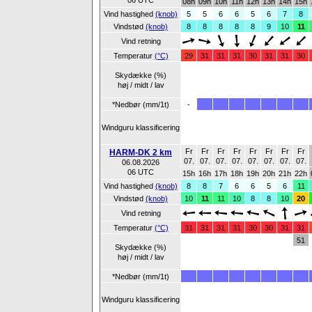
06 UTC
08h
09h
10h
11h
12h
13h
14h
15h
Vind hastighed
(knob)
5
5
6
6
5
6
7
8
Vindstød
(knob)
8
8
8
8
8
9
10
11
Vind retning
Temperatur
(°C)
29
31
31
31
30
31
31
30
Skydække (%)
høj / midt / lav
*Nedbør (mm/1t)
-
Windguru klassificering
Fr
Fr
Fr
Fr
Fr
Fr
Fr
Fr
HARM-DK 2 km
07.
07.
07.
07.
07.
07.
07.
07.
06.08.2026
06 UTC
15h
16h
17h
18h
19h
20h
21h
22h
Vind hastighed
(knob)
8
8
7
6
6
5
6
11
Vindstød
(knob)
10
11
11
10
8
8
10
20
Vind retning
Temperatur
(°C)
31
31
31
31
30
30
31
31
51
Skydække (%)
høj / midt / lav
*Nedbør (mm/1t)
Windguru klassificering