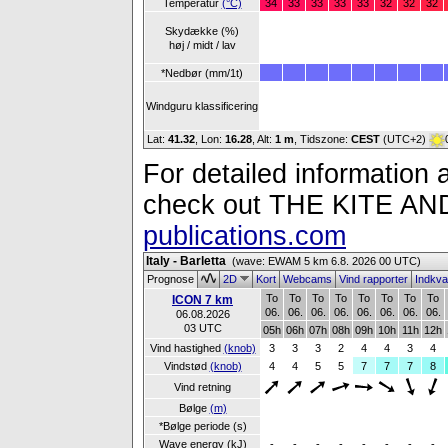
Temperatur
(°C)
34
33
33
33
33
32
32
32
Skydække (%)
høj / midt / lav
*Nedbør (mm/1t)
Windguru klassificering
Lat:
41.32
, Lon:
16.28
,
Alt:
1 m
, Tidszone:
CEST
(UTC+2)
For detailed information a
check out THE KITE 
publications.com
Italy - Barletta
(wave: EWAM 5 km 6.8. 2026 00 UTC)
Prognose
2D
Kort
Webcams
Vind rapporter
Indkva
To
To
To
To
To
To
To
To
ICON 7 km
06.
06.
06.
06.
06.
06.
06.
06.
06.08.2026
03 UTC
05h
06h
07h
08h
09h
10h
11h
12h
Vind hastighed
(knob)
3
3
3
2
4
4
3
4
Vindstød
(knob)
4
4
5
5
7
7
7
8
Vind retning
Bølge
(m)
*Bølge periode (s)
Wave energy (kJ)
-
-
-
-
-
-
-
-