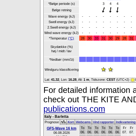
*Bølge periode (s)
3
4
4
Bølge retning
Wave energy (kJ)
-
-
-
-
-
-
-
-
Swell energy (kJ)
-
-
-
-
-
-
-
-
2.Swell energy (kJ)
-
-
-
-
-
-
-
-
Wind wave energy (kJ)
-
-
-
-
-
-
-
-
*Temperatur
(°C)
28
30
33
31
30
29
28
31
Skydække (%)
høj / midt / lav
*Nedbør (mm/1t)
Windguru klassificering
Lat:
41.32
, Lon:
16.28
,
Alt:
1 m
, Tidszone:
CEST
(UTC+2)
For detailed information a
check out THE KITE 
publications.com
Italy - Barletta
Prognose
Kort
Webcams
Vind rapporter
Indkvarterin
To
To
To
To
To
To
Fr
Fr
GFS-Wave 16 km
06.
06.
06.
06.
06.
06.
07.
07.
06.08.2026