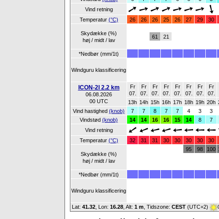
Vind retning
Temperatur
(°C)
26
26
26
25
26
27
29
30
Skydække (%)
61
21
høj / midt / lav
*Nedbør (mm/1t)
Windguru klassificering
Fr
Fr
Fr
Fr
Fr
Fr
Fr
Fr
ICON-2I 2.2 km
07.
07.
07.
07.
07.
07.
07.
07.
06.08.2026
00 UTC
13h
14h
15h
16h
17h
18h
19h
20h
Vind hastighed
(knob)
7
7
8
7
7
4
3
3
Vindstød
(knob)
14
14
16
16
15
14
8
7
Vind retning
Temperatur
(°C)
32
31
31
30
30
30
30
30
95
98
100
Skydække (%)
høj / midt / lav
*Nedbør (mm/1t)
Windguru klassificering
Lat:
41.32
, Lon:
16.28
,
Alt:
1 m
, Tidszone:
CEST
(UTC+2)