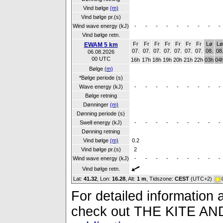
Vind bølge
(m)
Vind bølge pr.(s)
Wind wave energy (kJ)
-
-
-
-
-
-
-
-
-
Vind bølge retn.
Fr
Fr
Fr
Fr
Fr
Fr
Fr
Lø
Lø
EWAM 5 km
07.
07.
07.
07.
07.
07.
07.
08.
08
06.08.2026
00 UTC
16h
17h
18h
19h
20h
21h
22h
03h
04
Bølge
(m)
*Bølge periode (s)
Wave energy (kJ)
-
-
-
-
-
-
-
-
-
Bølge retning
Dønninger
(m)
Dønning periode (s)
Swell energy (kJ)
-
-
-
-
-
-
-
-
-
Dønning retning
Vind bølge
(m)
0.2
Vind bølge pr.(s)
2
Wind wave energy (kJ)
-
-
-
-
-
-
-
-
-
Vind bølge retn.
Lat:
41.32
, Lon:
16.28
,
Alt:
1 m
, Tidszone:
CEST
(UTC+2)
For detailed information a
check out THE KITE 