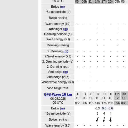
00 UTC
05h
08h
11h
14h
17h
20h
05h
08h
Bølge
(m)
*Bølge periode (s)
Bølge retning
Wave energy (kJ)
-
-
-
-
-
-
-
-
Dønninger
(m)
-
-
-
Dønning periode (s)
-
-
-
Swell energy (kJ)
-
-
-
-
-
-
-
-
Dønning retning
-
-
-
2. Dønning
(m)
-
-
-
-
-
-
-
-
2.Swell energy (kJ)
-
-
-
-
-
-
-
-
2. Dønning periode (s)
-
-
-
-
-
-
-
-
2. Dønning retn.
-
-
-
-
-
-
-
-
Vind bølge
(m)
-
Vind bølge pr.(s)
-
Wind wave energy (kJ)
-
-
-
-
-
-
-
-
Vind bølge retn.
-
Ti
Ti
Ti
Ti
Ti
Ti
On
On
GFS-Wave 16 km
11.
11.
11.
11.
11.
11.
12.
12.
06.08.2026
00 UTC
05h
08h
11h
14h
17h
20h
05h
08h
Bølge
(m)
0.3
0.6
0.6
*Bølge periode (s)
3
4
4
Bølge retning
Wave energy (kJ)
-
-
-
-
-
-
-
-