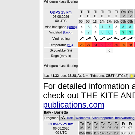
Windguru klassificering
Ti
Ti
Ti
Ti
Ti
Ti
On
On
GDPS 15 km
11.
11.
11.
11.
11.
11.
12.
12.
06.08.2026
00 UTC
05h
08h
11h
14h
17h
20h
05h
08h
Vind hastighed
(knob)
4
6
3
7
7
3
8
8
Vindstød
(knob)
4
7
4
8
8
3
9
9
Vind retning
Temperatur
(°C)
25
27
31
32
32
30
25
28
Skydække (%)
6
Regn (mm/1t)
-
-
-
-
-
-
-
-
Windguru klassificering
Lat:
41.32
, Lon:
16.28
,
Alt:
1 m
, Tidszone:
CEST
(UTC+2)
For detailed information a
check out THE KITE 
publications.com
Italy - Barletta
Prognose
Kort
Webcams
Vind rapporter
Indkvarterin
To
To
To
To
To
To
Fr
Fr
GDWPS 25 km
06.
06.
06.
06.
06.
06.
07.
07.
06.08.2026
00 UTC
05h
08h
11h
14h
17h
20h
05h
08h