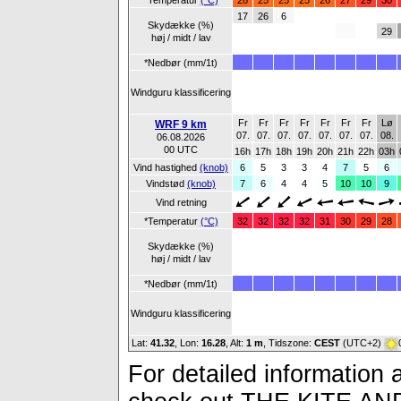
*Temperatur
(°C)
26
25
25
25
26
27
29
30
17
26
6
Skydække (%)
29
høj / midt / lav
*Nedbør (mm/1t)
Windguru klassificering
Fr
Fr
Fr
Fr
Fr
Fr
Fr
Lø
WRF 9 km
07.
07.
07.
07.
07.
07.
07.
08.
06.08.2026
00 UTC
16h
17h
18h
19h
20h
21h
22h
03h
Vind hastighed
(knob)
6
5
3
3
4
7
5
6
Vindstød
(knob)
7
6
4
4
5
10
10
9
Vind retning
*Temperatur
(°C)
32
32
32
32
31
30
29
28
Skydække (%)
høj / midt / lav
*Nedbør (mm/1t)
Windguru klassificering
Lat:
41.32
, Lon:
16.28
,
Alt:
1 m
, Tidszone:
CEST
(UTC+2)
For detailed information a