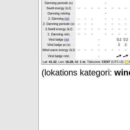
Dønning periode (s)
-
Swell energy (kJ)
-
-
-
-
-
-
-
-
Dønning retning
-
2. Dønning
(m)
-
-
-
-
-
-
-
2. Dønning periode (s)
-
-
-
-
-
-
-
2.Swell energy (kJ)
-
-
-
-
-
-
-
-
2. Dønning retn.
-
-
-
-
-
-
-
Vind bølge
(m)
-
0.2
0.2
Vind bølge pr.(s)
-
2
2
Wind wave energy (kJ)
-
-
-
-
-
-
-
-
Vind bølge retn.
-
Lat:
41.32
, Lon:
16.28
,
Alt:
1 m
, Tidszone:
CEST
(UTC+2)
(lokations kategori:
win