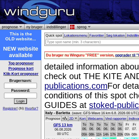
prognose
ny bruger
indstillinger
sprog
This is the
Quick spot
Lokationsmenu
Favoritter
Søg lokation
Indstilli
OLD website...
NEW website
available
Du bruger nu Winguru "FREE" version,
opgrader til
Top prognoser
detailed information about
Prognose kort
Klik-Kort prognoser
check out THE KITE 
Brugernavn:
publications.com
For deta
Password:
conditions of this spo
GUIDES at
stoked-publi
Registrer!
(fri)
Hvorfor?
Italy - Barletta
(wave: GFS-Wave 16 km 6.8. 2026 00 UTC
Prognose
2D
Kort
Webcams
Vind rapporter
Indkva
To
To
To
To
To
To
Fr
Fr
GFS 13 km
06.
06.
06.
06.
06.
06.
07.
07.
06.08.2026
00 UTC
05h
08h
11h
14h
17h
20h
05h
08h