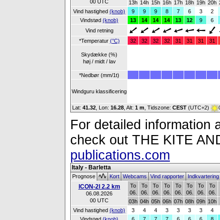
00 UTC
13h
14h
15h
16h
17h
18h
19h
20h
Vind hastighed
(knob)
9
9
9
8
7
6
3
2
Vindstød
(knob)
13
14
14
14
13
12
9
6
Vind retning
*Temperatur
(°C)
32
32
32
32
31
31
31
31
Skydække (%)
høj / midt / lav
*Nedbør (mm/1t)
Windguru klassificering
Lat:
41.32
, Lon:
16.28
,
Alt:
1 m
, Tidszone:
CEST
(UTC+2)
For detailed information a
check out THE KITE 
publications.com
Italy - Barletta
Prognose
Kort
Webcams
Vind rapporter
Indkvarterin
To
To
To
To
To
To
To
To
ICON-2I 2.2 km
06.
06.
06.
06.
06.
06.
06.
06.
06.08.2026
00 UTC
03h
04h
05h
06h
07h
08h
09h
10h
Vind hastighed
(knob)
3
4
4
3
3
3
3
4
Vindstød
(knob)
6
7
7
7
6
6
6
8