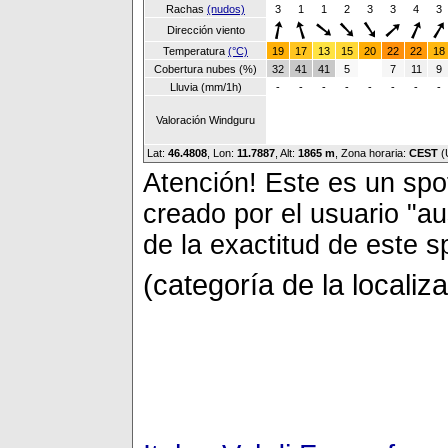
Rachas
(nudos)
3
1
1
2
3
3
4
3
Dirección viento
Temperatura
(°C)
19
17
13
15
20
22
22
18
Cobertura nubes (%)
32
41
41
5
7
11
9
Lluvia (mm/1h)
-
-
-
-
-
-
-
-
Valoración Windguru
Lat:
46.4808
, Lon:
11.7887
,
Alt:
1865 m
, Zona horaria:
CEST
(
Atención! Este es un spot
creado por el usuario "a
de la exactitud de este s
(categoría de la localiz