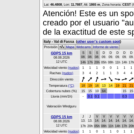
Lat:
46.4808
, Lon:
11.7887
,
Alt:
1865 m
, Zona horaria:
CEST
(
Atención! Este es un spot
creado por el usuario "a
de la exactitud de este s
Italy - Val di Fassa
(
other user's custom spot
)
Previsión
Mapa
Webcams
Informe de viento
S
S
S
D
D
D
D
D
GDPS 15 km
08.
08.
08.
09.
09.
09.
09.
09.
08.08.2026
12 UTC
14h
17h
20h
05h
08h
11h
14h
17h
Velocidad viento
(nudos)
1
1
1
0
0
1
1
1
Rachas
(nudos)
3
4
2
1
1
3
4
4
Dirección viento
Temperatura
(°C)
18
19
16
13
14
19
21
21
Cobertura nubes (%)
15
15
10
64
15
15
Lluvia (mm/1h)
-
0.1
0.1
0.3
Valoración Windguru
J
J
V
V
V
V
V
V
GDPS 15 km
13.
13.
14.
14.
14.
14.
14.
14.
08.08.2026
12 UTC
17h
20h
05h
08h
11h
14h
17h
20h
Velocidad viento
(nudos)
1
1
0
1
1
0
1
1