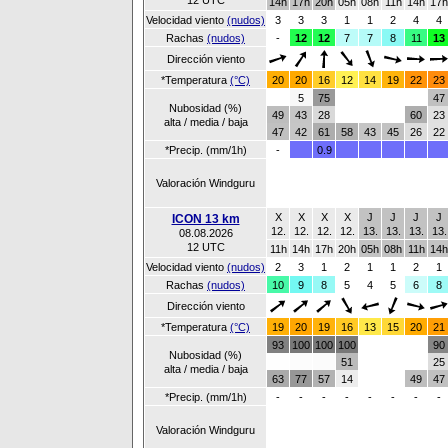
12 UTC
14h
17h
20h
05h
08h
11h
14h
17h
Velocidad viento
(nudos)
3
3
3
1
1
2
4
4
Rachas
(nudos)
-
12
12
7
7
8
11
13
Dirección viento
*Temperatura
(°C)
20
20
16
12
14
19
22
23
5
75
47
Nubosidad (%)
49
43
28
60
23
alta / media / baja
47
42
61
58
43
45
26
22
*Precip. (mm/1h)
-
0.9
Valoración Windguru
X
X
X
X
J
J
J
J
ICON 13 km
12.
12.
12.
12.
13.
13.
13.
13.
08.08.2026
12 UTC
11h
14h
17h
20h
05h
08h
11h
14h
Velocidad viento
(nudos)
2
3
1
2
1
1
2
1
Rachas
(nudos)
10
9
8
5
4
5
6
8
Dirección viento
*Temperatura
(°C)
19
20
19
16
13
15
20
21
93
100
100
100
90
Nubosidad (%)
51
25
alta / media / baja
63
77
57
14
49
47
*Precip. (mm/1h)
-
-
-
-
-
-
-
-
Valoración Windguru