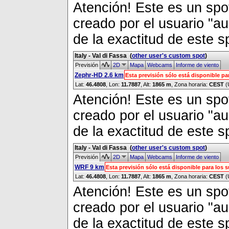
Atención! Este es un spot
creado por el usuario "a
de la exactitud de este s
Italy - Val di Fassa
(
other user's custom spot
)
Previsión
2D
Mapa
Webcams
Informe de viento
Zephr-HD 2.6 km
Esta previsión sólo está disponible p
Lat:
46.4808
, Lon:
11.7887
,
Alt:
1865 m
, Zona horaria:
CEST
(
Atención! Este es un spot
creado por el usuario "a
de la exactitud de este s
Italy - Val di Fassa
(
other user's custom spot
)
Previsión
2D
Mapa
Webcams
Informe de viento
WRF 9 km
Esta previsión sólo está disponible para los
Lat:
46.4808
, Lon:
11.7887
,
Alt:
1865 m
, Zona horaria:
CEST
(
Atención! Este es un spot
creado por el usuario "a
de la exactitud de este s