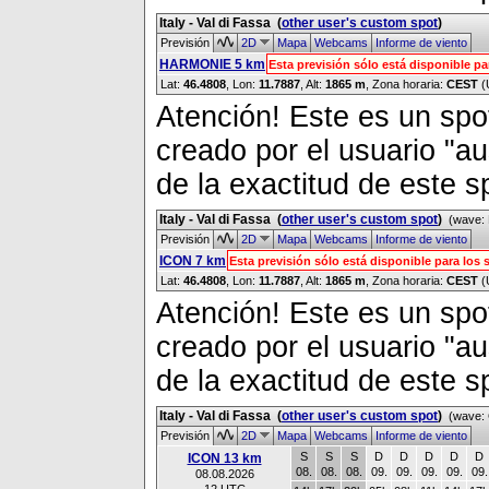
Italy - Val di Fassa
(
other user's custom spot
)
Previsión
2D
Mapa
Webcams
Informe de viento
HARMONIE 5 km
Esta previsión sólo está disponible p
Lat:
46.4808
, Lon:
11.7887
,
Alt:
1865 m
, Zona horaria:
CEST
(
Atención! Este es un spot
creado por el usuario "a
de la exactitud de este s
Italy - Val di Fassa
(
other user's custom spot
)
(wave: 
Previsión
2D
Mapa
Webcams
Informe de viento
ICON 7 km
Esta previsión sólo está disponible para lo
Lat:
46.4808
, Lon:
11.7887
,
Alt:
1865 m
, Zona horaria:
CEST
(
Atención! Este es un spot
creado por el usuario "a
de la exactitud de este s
Italy - Val di Fassa
(
other user's custom spot
)
(wave: 
Previsión
2D
Mapa
Webcams
Informe de viento
S
S
S
D
D
D
D
D
ICON 13 km
08.
08.
08.
09.
09.
09.
09.
09.
08.08.2026