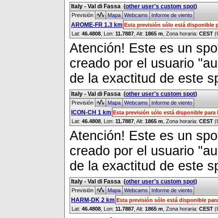
Italy - Val di Fassa
(
other user's custom spot
)
Previsión
Mapa
Webcams
Informe de viento
AROME-FR 1.3 km
Esta previsión sólo está disponible
Lat:
46.4808
, Lon:
11.7887
,
Alt:
1865 m
, Zona horaria:
CEST
(
Atención! Este es un spot
creado por el usuario "a
de la exactitud de este s
Italy - Val di Fassa
(
other user's custom spot
)
Previsión
Mapa
Webcams
Informe de viento
ICON-CH 1 km
Esta previsión sólo está disponible par
Lat:
46.4808
, Lon:
11.7887
,
Alt:
1865 m
, Zona horaria:
CEST
(
Atención! Este es un spot
creado por el usuario "a
de la exactitud de este s
Italy - Val di Fassa
(
other user's custom spot
)
Previsión
Mapa
Webcams
Informe de viento
HARM-DK 2 km
Esta previsión sólo está disponible pa
Lat:
46.4808
, Lon:
11.7887
,
Alt:
1865 m
, Zona horaria:
CEST
(