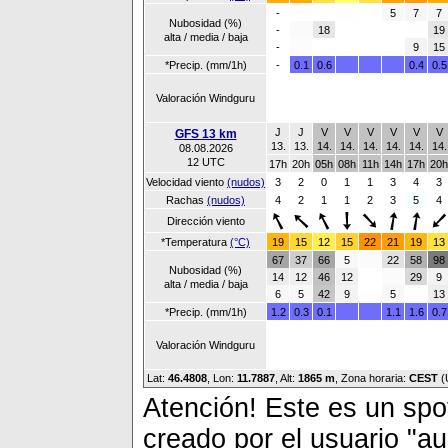
-
5
7
7
Nubosidad (%)
-
18
19
alta / media / baja
-
9
15
*Precip. (mm/1h)
-
0.1
0.6
0.4
0.5
Valoración Windguru
J
J
V
V
V
V
V
V
GFS 13 km
13.
13.
14.
14.
14.
14.
14.
14.
08.08.2026
12 UTC
17h
20h
05h
08h
11h
14h
17h
20h
Velocidad viento
(nudos)
3
2
0
1
1
3
4
3
Rachas
(nudos)
4
2
1
1
2
3
5
4
Dirección viento
*Temperatura
(°C)
19
15
12
15
22
21
19
13
67
37
66
5
22
58
98
Nubosidad (%)
14
12
46
12
29
9
alta / media / baja
6
5
42
9
5
13
*Precip. (mm/1h)
1.2
0.3
0.1
1.1
1.6
0.7
Valoración Windguru
Lat:
46.4808
, Lon:
11.7887
,
Alt:
1865 m
, Zona horaria:
CEST
(
Atención! Este es un spot
creado por el usuario "a