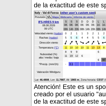
de la exactitud de este s
Italy - Val di Fassa
(
other user's custom spot
)
Previsión
Mapa
Webcams
Informe de viento
S
S
S
D
D
D
L
L
IFS-HRES 9 km
08.
08.
08.
09.
09.
09.
10.
10.
08.08.2026
06 UTC
08h
14h
20h
08h
14h
20h
08h
14h
Velocidad viento
(nudos)
0
2
1
1
3
2
1
2
Rachas
(nudos)
5
5
6
4
4
5
5
6
Dirección viento
Temperatura
(°C)
11
10
10
10
11
13
13
8
8
9
9
6
Nubosidad (%)
11
19
12
6
alta / media / baja
6
97
*Precip. (mm/1h)
-
0.1
Valoración Windguru
Lat:
46.4808
, Lon:
11.7887
,
Alt:
1865 m
, Zona horaria:
CEST
(
Atención! Este es un spot
creado por el usuario "a
de la exactitud de este s