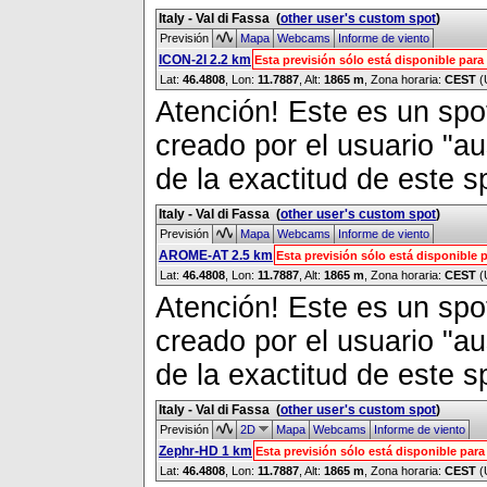
Italy - Val di Fassa
(
other user's custom spot
)
Previsión
Mapa
Webcams
Informe de viento
ICON-2I 2.2 km
Esta previsión sólo está disponible par
Lat:
46.4808
, Lon:
11.7887
,
Alt:
1865 m
, Zona horaria:
CEST
(
Atención! Este es un spot
creado por el usuario "a
de la exactitud de este s
Italy - Val di Fassa
(
other user's custom spot
)
Previsión
Mapa
Webcams
Informe de viento
AROME-AT 2.5 km
Esta previsión sólo está disponible
Lat:
46.4808
, Lon:
11.7887
,
Alt:
1865 m
, Zona horaria:
CEST
(
Atención! Este es un spot
creado por el usuario "a
de la exactitud de este s
Italy - Val di Fassa
(
other user's custom spot
)
Previsión
2D
Mapa
Webcams
Informe de viento
Zephr-HD 1 km
Esta previsión sólo está disponible par
Lat:
46.4808
, Lon:
11.7887
,
Alt:
1865 m
, Zona horaria:
CEST
(