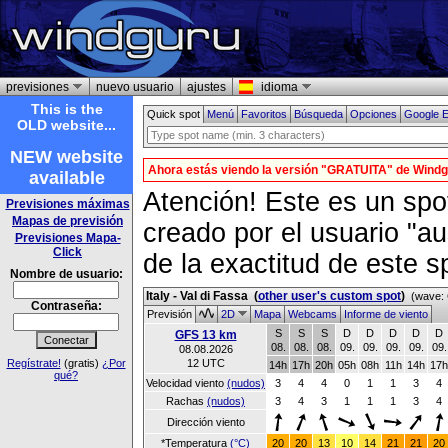
previsiones
nuevo usuario
ajustes
idioma
This is the
Quick spot
Menú
Favoritos
Búsqueda
Opciones
Google E
OLD website...
NEW website
Ahora estás viendo la versión "GRATUITA" de Wind
available
Atención! Este es un spot
Previsiones máximas
Mapas de previsión
creado por el usuario "a
Previsiones Mapa-
Click
de la exactitud de este s
Nombre de usuario:
Italy - Val di Fassa
(
other user's custom spot
)
(wave: 
Contraseña:
Previsión
2D
Mapa
Webcams
Informe de viento
S
S
S
D
D
D
D
D
GFS 13 km
08.
08.
08.
09.
09.
09.
09.
09.
08.08.2026
Regístrate!
(gratis)
¿Por
12 UTC
14h
17h
20h
05h
08h
11h
14h
17h
qué?
Velocidad viento
(nudos)
3
4
4
0
1
1
3
4
Rachas
(nudos)
3
4
3
1
1
1
3
4
Dirección viento
*Temperatura
(°C)
20
20
13
10
14
21
21
20