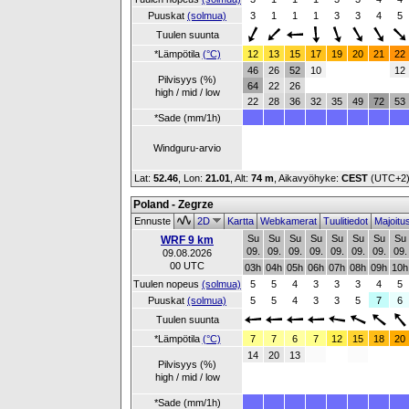
Puuskat
(solmua)
3
1
1
1
3
3
4
5
Tuulen suunta
*Lämpötila
(°C)
12
13
15
17
19
20
21
22
46
26
52
10
12
Pilvisyys (%)
64
22
26
high / mid / low
22
28
36
32
35
49
72
53
*Sade (mm/1h)
Windguru-arvio
Lat:
52.46
, Lon:
21.01
,
Alt:
74 m
, Aikavyöhyke:
CEST
(UTC+2
Poland - Zegrze
Ennuste
2D
Kartta
Webkamerat
Tuulitiedot
Majoitu
Su
Su
Su
Su
Su
Su
Su
Su
WRF 9 km
09.
09.
09.
09.
09.
09.
09.
09.
09.08.2026
00 UTC
03h
04h
05h
06h
07h
08h
09h
10h
Tuulen nopeus
(solmua)
5
5
4
3
3
3
4
5
Puuskat
(solmua)
5
5
4
3
3
5
7
6
Tuulen suunta
*Lämpötila
(°C)
7
7
6
7
12
15
18
20
14
20
13
Pilvisyys (%)
high / mid / low
*Sade (mm/1h)