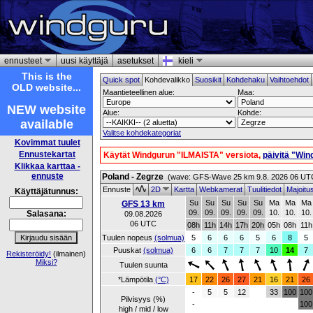
ennusteet
uusi käyttäjä
asetukset
kieli
This is the
Quick spot
Kohdevalikko
Suosikit
Kohdehaku
Vaihtoehdot
OLD website...
Maantieteellinen alue:
Maa:
NEW website
Alue:
Kohde:
available
Valitse kohdekategoriat
Kovimmat tuulet
Ennustekartat
Käytät Windgurun
"ILMAISTA"
versiota,
päivitä "Wi
Klikkaa karttaa -
ennuste
Poland - Zegrze
(wave: GFS-Wave 25 km 9.8. 2026 06 UT
Ennuste
2D
Kartta
Webkamerat
Tuulitiedot
Majoitu
Käyttäjätunnus:
Su
Su
Su
Su
Su
Ma
Ma
Ma
GFS 13 km
09.
09.
09.
09.
09.
10.
10.
10.
Salasana:
09.08.2026
06 UTC
08h
11h
14h
17h
20h
05h
08h
11h
Tuulen nopeus
(solmua)
5
6
6
6
5
6
8
5
Puuskat
(solmua)
6
6
7
7
7
10
14
7
Rekisteröidy!
(ilmainen)
Miksi?
Tuulen suunta
*Lämpötila
(°C)
17
22
26
27
21
16
21
26
-
5
5
12
33
100
100
Pilvisyys (%)
-
100
high / mid / low