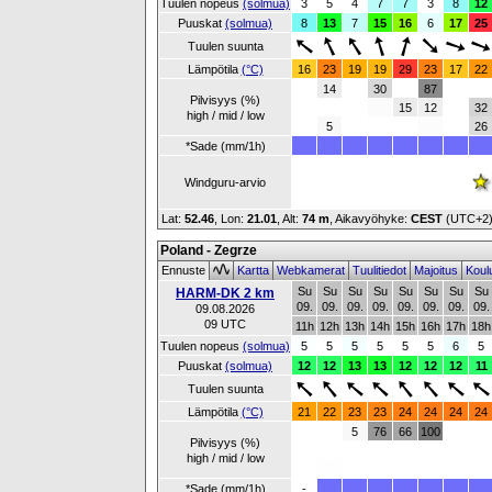
Tuulen nopeus
(solmua)
3
5
4
7
7
3
8
12
Puuskat
(solmua)
8
13
7
15
16
6
17
25
Tuulen suunta
Lämpötila
(°C)
16
23
19
19
29
23
17
22
14
30
87
Pilvisyys (%)
15
12
32
high / mid / low
5
26
*Sade (mm/1h)
Windguru-arvio
Lat:
52.46
, Lon:
21.01
,
Alt:
74 m
, Aikavyöhyke:
CEST
(UTC+2
Poland - Zegrze
Ennuste
Kartta
Webkamerat
Tuulitiedot
Majoitus
Koul
Su
Su
Su
Su
Su
Su
Su
Su
HARM-DK 2 km
09.
09.
09.
09.
09.
09.
09.
09.
09.08.2026
09 UTC
11h
12h
13h
14h
15h
16h
17h
18h
Tuulen nopeus
(solmua)
5
5
5
5
5
5
6
5
Puuskat
(solmua)
12
12
13
13
12
12
12
11
Tuulen suunta
Lämpötila
(°C)
21
22
23
23
24
24
24
24
5
76
66
100
Pilvisyys (%)
high / mid / low
*Sade (mm/1h)
-