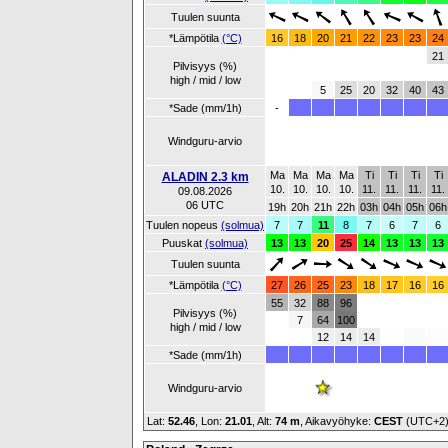
Tuulen suunta
*Lämpötila
(°C)
16
18
20
21
22
23
23
24
21
Pilvisyys (%)
high / mid / low
5
25
20
32
40
43
*Sade (mm/1h)
-
Windguru-arvio
Ma
Ma
Ma
Ma
Ti
Ti
Ti
Ti
ALADIN 2.3 km
10.
10.
10.
10.
11.
11.
11.
11.
09.08.2026
06 UTC
19h
20h
21h
22h
03h
04h
05h
06h
Tuulen nopeus
(solmua)
7
7
11
8
7
6
7
6
Puuskat
(solmua)
13
13
20
25
14
13
13
13
Tuulen suunta
*Lämpötila
(°C)
27
26
25
23
18
17
16
16
55
32
88
96
Pilvisyys (%)
7
64
100
high / mid / low
12
14
14
*Sade (mm/1h)
Windguru-arvio
Lat:
52.46
, Lon:
21.01
,
Alt:
74 m
, Aikavyöhyke:
CEST
(UTC+2