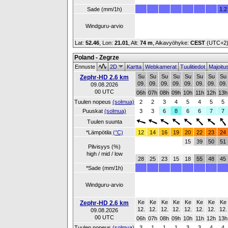
Sade (mm/1h)
1.2
Windguru-arvio
Lat:
52.46
, Lon:
21.01
,
Alt:
74 m
, Aikavyöhyke:
CEST
(UTC+2
Poland - Zegrze
Ennuste
2D
Kartta
Webkamerat
Tuulitiedot
Majoitu
Su
Su
Su
Su
Su
Su
Su
Su
Zephr-HD 2.6 km
09.
09.
09.
09.
09.
09.
09.
09.
09.08.2026
00 UTC
06h
07h
08h
09h
10h
11h
12h
13h
Tuulen nopeus
(solmua)
2
2
3
4
5
4
5
5
Puuskat
(solmua)
3
3
6
8
6
6
7
7
Tuulen suunta
*Lämpötila
(°C)
12
14
16
19
20
22
23
24
15
39
50
51
Pilvisyys (%)
high / mid / low
28
25
23
15
18
55
48
45
*Sade (mm/1h)
Windguru-arvio
Ke
Ke
Ke
Ke
Ke
Ke
Ke
Ke
Zephr-HD 2.6 km
12.
12.
12.
12.
12.
12.
12.
12.
09.08.2026
00 UTC
06h
07h
08h
09h
10h
11h
12h
13h
Tuulen nopeus
(solmua)
3
1
1
1
3
3
4
4