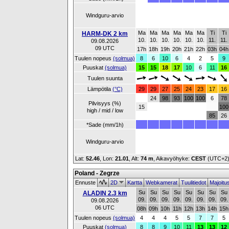
Windguru-arvio
Ma
Ma
Ma
Ma
Ma
Ma
Ti
Ti
HARM-DK 2 km
10.
10.
10.
10.
10.
10.
11.
11.
09.08.2026
09 UTC
17h
18h
19h
20h
21h
22h
03h
04h
Tuulen nopeus
(solmua)
8
6
10
6
4
2
5
9
Puuskat
(solmua)
15
15
18
17
10
6
11
16
Tuulen suunta
Lämpötila
(°C)
29
29
27
25
24
23
17
16
24
98
93
100
100
6
78
Pilvisyys (%)
15
100
high / mid / low
85
26
*Sade (mm/1h)
Windguru-arvio
Lat:
52.46
, Lon:
21.01
,
Alt:
74 m
, Aikavyöhyke:
CEST
(UTC+2
Poland - Zegrze
Ennuste
2D
Kartta
Webkamerat
Tuulitiedot
Majoitu
Su
Su
Su
Su
Su
Su
Su
Su
ALADIN 2.3 km
09.
09.
09.
09.
09.
09.
09.
09.
09.08.2026
06 UTC
08h
09h
10h
11h
12h
13h
14h
15h
Tuulen nopeus
(solmua)
4
4
4
5
5
7
7
5
Puuskat
(solmua)
8
8
9
10
11
13
13
12