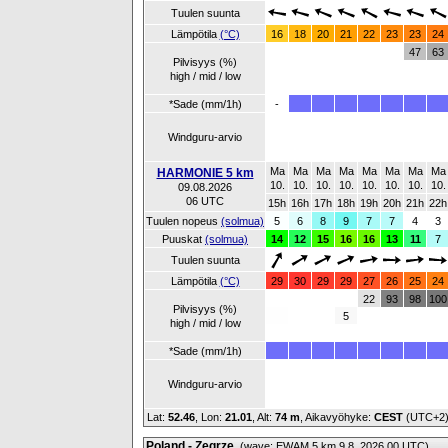
Tuulen suunta
Lämpötila
(°C)
16
18
20
21
22
23
23
24
47
63
Pilvisyys (%)
high / mid / low
*Sade (mm/1h)
-
Windguru-arvio
Ma
Ma
Ma
Ma
Ma
Ma
Ma
Ma
HARMONIE 5 km
10.
10.
10.
10.
10.
10.
10.
10.
09.08.2026
06 UTC
15h
16h
17h
18h
19h
20h
21h
22h
Tuulen nopeus
(solmua)
5
6
8
9
7
7
4
3
Puuskat
(solmua)
14
12
15
16
16
13
11
7
Tuulen suunta
Lämpötila
(°C)
29
30
29
29
27
26
25
24
22
93
98
100
Pilvisyys (%)
5
high / mid / low
*Sade (mm/1h)
Windguru-arvio
Lat:
52.46
, Lon:
21.01
,
Alt:
74 m
, Aikavyöhyke:
CEST
(UTC+2
Poland - Zegrze
(wave: EWAM 5 km 9.8. 2026 00 UTC)