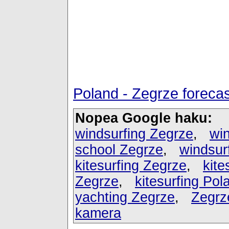
Poland - Zegrze foreca
Nopea Google haku:
windsurfing Zegrze
,
win
school Zegrze
,
windsur
kitesurfing Zegrze
,
kite
Zegrze
,
kitesurfing Pol
yachting Zegrze
,
Zegrz
kamera