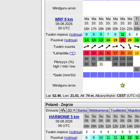
Windguru-arvio
Ma
Ma
Ma
Ma
Ma
Ma
Ma
Ti
WRF 9 km
10.
10.
10.
10.
10.
10.
10.
11.
09.08.2026
00 UTC
16h
17h
18h
19h
20h
21h
22h
03h
Tuulen nopeus
(solmua)
8
9
9
7
8
11
6
5
Puuskat
(solmua)
14
13
13
16
19
26
20
15
Tuulen suunta
*Lämpötila
(°C)
33
32
31
30
27
26
23
15
84
91
86
98
100
100
100
Pilvisyys (%)
90
92
11
98
100
100
high / mid / low
82
*Sade (mm/1h)
Windguru-arvio
Lat:
52.46
, Lon:
21.01
,
Alt:
74 m
, Aikavyöhyke:
CEST
(UTC+2
Poland - Zegrze
Ennuste
2D
Kartta
Webkamerat
Tuulitiedot
Majoitu
Su
Su
Su
Su
Su
Su
Su
Su
HARMONIE 5 km
09.
09.
09.
09.
09.
09.
09.
09.
09.08.2026
06 UTC
08h
09h
10h
11h
12h
13h
14h
15h
Tuulen nopeus
(solmua)
3
4
4
4
4
5
5
4
Puuskat
(solmua)
6
8
10
11
11
12
12
11