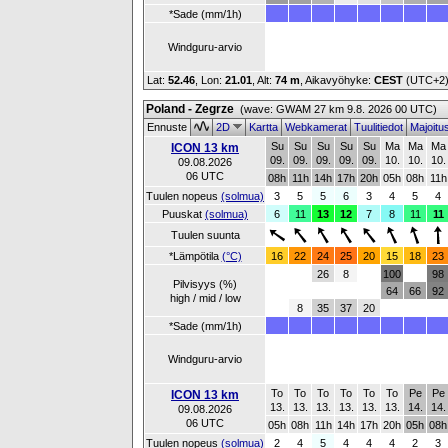
*Sade (mm/1h)
Windguru-arvio
Lat:
52.46
, Lon:
21.01
,
Alt:
74 m
, Aikavyöhyke:
CEST
(UTC+2
Poland - Zegrze
(wave: GWAM 27 km 9.8. 2026 00 UTC)
Ennuste
2D
Kartta
Webkamerat
Tuulitiedot
Majoitu
Su
Su
Su
Su
Su
Ma
Ma
Ma
ICON 13 km
09.
09.
09.
09.
09.
10.
10.
10.
09.08.2026
06 UTC
08h
11h
14h
17h
20h
05h
08h
11h
Tuulen nopeus
(solmua)
3
5
5
6
3
4
5
4
Puuskat
(solmua)
6
11
13
12
7
8
11
11
Tuulen suunta
*Lämpötila
(°C)
16
22
24
25
20
15
18
23
26
8
100
98
Pilvisyys (%)
64
66
92
high / mid / low
8
35
37
20
*Sade (mm/1h)
Windguru-arvio
To
To
To
To
To
To
Pe
Pe
ICON 13 km
13.
13.
13.
13.
13.
13.
14.
14.
09.08.2026
06 UTC
05h
08h
11h
14h
17h
20h
05h
08h
Tuulen nopeus
(solmua)
2
4
5
4
4
4
2
3