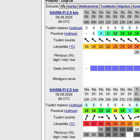
Poland - Zegrze
Ennuste
Kartta
Webkamerat
Tuulitiedot
Majoitus
Koul
Su
Su
Su
Su
Su
Su
Su
Su
HARM-FI 2.5 km
09.
09.
09.
09.
09.
09.
09.
09.
09.08.2026
06 UTC
08h
09h
10h
11h
12h
13h
14h
15h
Tuulen nopeus
(solmua)
2
4
5
5
5
5
5
5
Puuskat
(solmua)
-
5
9
11
12
13
14
14
Tuulen suunta
Lämpötila
(°C)
16
18
20
22
23
23
24
24
28
Pilvisyys (%)
high / mid / low
Sade (mm/1h)
-
Windguru-arvio
Ma
Ma
Ma
Ma
Ma
Ma
Ma
Ti
HARM-FI 2.5 km
10.
10.
10.
10.
10.
10.
10.
11.
09.08.2026
06 UTC
16h
17h
18h
19h
20h
21h
22h
03h
Tuulen nopeus
(solmua)
6
6
5
5
5
4
4
6
Puuskat
(solmua)
16
16
13
12
18
14
9
15
Tuulen suunta
Lämpötila
(°C)
30
31
30
28
26
25
23
18
56
99
99
100
100
19
Pilvisyys (%)
69
55
86
98
97
99
100
high / mid / low