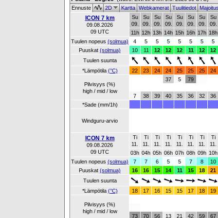
Ennuste
2D
Kartta
Webkamerat
Tuulitiedot
Majoitu
Su
Su
Su
Su
Su
Su
Su
Su
ICON 7 km
09.
09.
09.
09.
09.
09.
09.
09.
09.08.2026
09 UTC
11h
12h
13h
14h
15h
16h
17h
18h
Tuulen nopeus
(solmua)
4
5
5
5
5
5
5
5
Puuskat
(solmua)
10
11
12
12
12
11
12
12
Tuulen suunta
*Lämpötila
(°C)
22
23
24
24
25
25
25
24
37
5
79
Pilvisyys (%)
high / mid / low
7
38
39
40
35
36
32
36
*Sade (mm/1h)
Windguru-arvio
Ti
Ti
Ti
Ti
Ti
Ti
Ti
Ti
ICON 7 km
11.
11.
11.
11.
11.
11.
11.
11.
09.08.2026
09 UTC
03h
04h
05h
06h
07h
08h
09h
10h
Tuulen nopeus
(solmua)
7
7
6
5
5
7
8
10
Puuskat
(solmua)
16
16
15
14
11
15
18
21
Tuulen suunta
*Lämpötila
(°C)
18
17
16
15
15
17
18
19
Pilvisyys (%)
high / mid / low
73
70
56
13
21
42
59
67