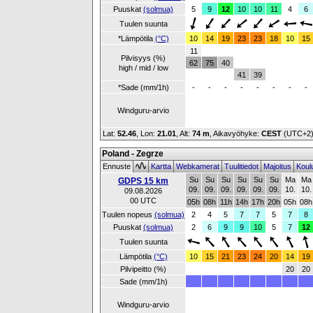
Puuskat
(solmua)
5
9
12
10
10
11
4
6
Tuulen suunta
*Lämpötila
(°C)
10
14
19
23
23
18
10
15
11
Pilvisyys (%)
62
75
40
high / mid / low
41
39
*Sade (mm/1h)
-
-
-
-
-
-
-
-
Windguru-arvio
Lat:
52.46
, Lon:
21.01
,
Alt:
74 m
, Aikavyöhyke:
CEST
(UTC+2
Poland - Zegrze
Ennuste
Kartta
Webkamerat
Tuulitiedot
Majoitus
Koul
Su
Su
Su
Su
Su
Su
Ma
Ma
GDPS 15 km
09.
09.
09.
09.
09.
09.
10.
10.
09.08.2026
00 UTC
05h
08h
11h
14h
17h
20h
05h
08h
Tuulen nopeus
(solmua)
2
4
5
7
7
5
7
8
Puuskat
(solmua)
2
6
9
9
10
5
7
12
Tuulen suunta
Lämpötila
(°C)
10
15
21
23
24
20
14
19
Pilvipeitto (%)
20
20
Sade (mm/1h)
Windguru-arvio