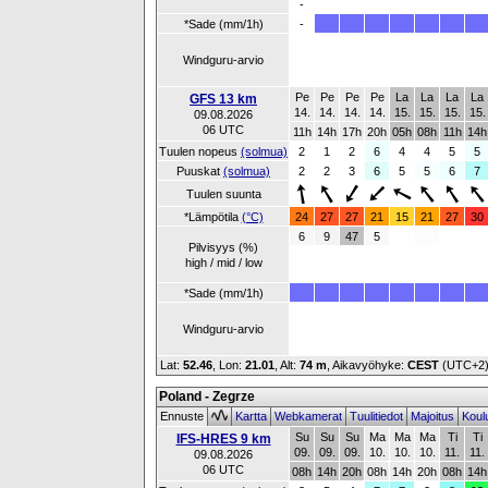
-
*Sade (mm/1h)
-
Windguru-arvio
Pe
Pe
Pe
Pe
La
La
La
La
GFS 13 km
14.
14.
14.
14.
15.
15.
15.
15.
09.08.2026
06 UTC
11h
14h
17h
20h
05h
08h
11h
14h
Tuulen nopeus
(solmua)
2
1
2
6
4
4
5
5
Puuskat
(solmua)
2
2
3
6
5
5
6
7
Tuulen suunta
*Lämpötila
(°C)
24
27
27
21
15
21
27
30
6
9
47
5
Pilvisyys (%)
high / mid / low
*Sade (mm/1h)
Windguru-arvio
Lat:
52.46
, Lon:
21.01
,
Alt:
74 m
, Aikavyöhyke:
CEST
(UTC+2
Poland - Zegrze
Ennuste
Kartta
Webkamerat
Tuulitiedot
Majoitus
Koul
Su
Su
Su
Ma
Ma
Ma
Ti
Ti
IFS-HRES 9 km
09.
09.
09.
10.
10.
10.
11.
11.
09.08.2026
06 UTC
08h
14h
20h
08h
14h
20h
08h
14h