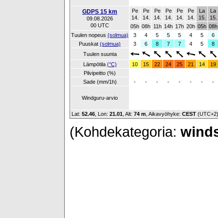
Pe
Pe
Pe
Pe
Pe
Pe
La
La
GDPS 15 km
14.
14.
14.
14.
14.
14.
15.
15.
09.08.2026
00 UTC
05h
08h
11h
14h
17h
20h
05h
08h
Tuulen nopeus
(solmua)
3
4
5
5
5
4
5
6
Puuskat
(solmua)
3
6
8
7
7
4
5
8
Tuulen suunta
Lämpötila
(°C)
10
15
22
24
25
21
14
19
Pilvipeitto (%)
Sade (mm/1h)
-
-
-
-
-
-
-
-
Windguru-arvio
Lat:
52.46
, Lon:
21.01
,
Alt:
74 m
, Aikavyöhyke:
CEST
(UTC+2
(Kohdekategoria:
winds