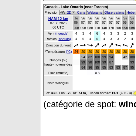
Canada - Lake Ontario (near Toronto)
Prévision
2D
Carte
Webcams
Observations
Héber
Je
Ve
Ve
Ve
Ve
Ve
Ve
Sa
Sa
NAM 12 km
06.
07.
07.
07.
07.
07.
07.
08.
08.
07.08.2026
00 UTC
20h
05h
08h
11h
14h
17h
20h
05h
08h
Vent
(noeuds)
4
3
4
6
4
3
3
2
3
Rafales
(noeuds)
4
5
4
6
4
3
3
2
4
Direction du vent
*Température
(°C)
24
20
20
20
20
20
20
20
20
54
82
100
99
94
42
100
Nuages (%)
99
98
100
99
87
93
hauts-moyens-bas
84
96
95
85
83
83
87
95
Pluie (mm/3h)
-
0.3
Note Windguru
Lat:
43.5
, Lon:
-79
,
Alt:
73 m
, Fuseau horaire:
EDT
(UTC-4)
(catégorie de spot:
wind