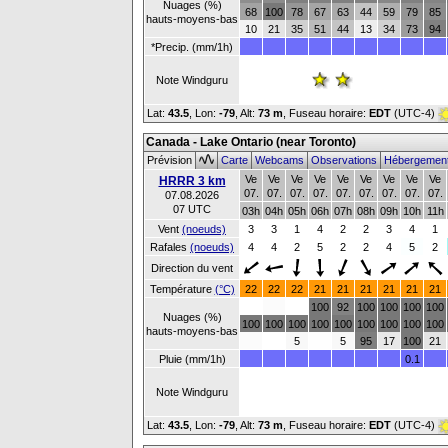
Nuages (%)
68
100
78
67
63
44
59
79
85
hauts-moyens-bas
10
21
35
51
44
13
34
73
94
*Precip. (mm/1h)
Note Windguru
Lat:
43.5
, Lon:
-79
,
Alt:
73 m
, Fuseau horaire:
EDT
(UTC-4)
Canada - Lake Ontario (near Toronto)
Prévision
Carte
Webcams
Observations
Hébergemen
Ve
Ve
Ve
Ve
Ve
Ve
Ve
Ve
Ve
HRRR 3 km
07.
07.
07.
07.
07.
07.
07.
07.
07.
07.08.2026
07 UTC
03h
04h
05h
06h
07h
08h
09h
10h
11h
Vent
(noeuds)
3
3
1
4
2
2
3
4
1
Rafales
(noeuds)
4
4
2
5
2
2
4
5
2
Direction du vent
Température
(°C)
22
22
22
21
21
21
21
21
21
100
92
100
100
100
100
Nuages (%)
100
100
100
100
100
100
100
100
100
hauts-moyens-bas
5
5
95
17
100
21
Pluie (mm/1h)
0.1
Note Windguru
Lat:
43.5
, Lon:
-79
,
Alt:
73 m
, Fuseau horaire:
EDT
(UTC-4)