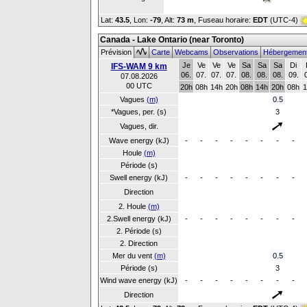
Lat:
43.5
, Lon:
-79
,
Alt:
73 m
, Fuseau horaire:
EDT
(UTC-4)
Canada - Lake Ontario (near Toronto)
Prévision
Carte
Webcams
Observations
Hébergemen
Je
Ve
Ve
Ve
Sa
Sa
Sa
Di
IFS-WAM 9 km
06.
07.
07.
07.
08.
08.
08.
09.
07.08.2026
00 UTC
20h
08h
14h
20h
08h
14h
20h
08h
1
Vagues
(m)
0.5
*Vagues, per. (s)
3
Vagues, dir.
Wave energy (kJ)
-
-
-
-
-
-
-
-
Houle
(m)
Période (s)
Swell energy (kJ)
-
-
-
-
-
-
-
-
Direction
2. Houle
(m)
2.Swell energy (kJ)
-
-
-
-
-
-
-
-
2. Période (s)
2. Direction
Mer du vent
(m)
0.5
Période (s)
3
Wind wave energy (kJ)
-
-
-
-
-
-
-
-
Direction