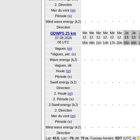
2. Direction
Mer du vent
(m)
Période (s)
Wind wave energy (kJ)
-
-
-
-
-
-
-
-
Direction
Me
Me
Me
Me
Me
Me
Je
Je
GDWPS 25 km
12.
12.
12.
12.
12.
12.
13.
13.
07.08.2026
00 UTC
05h
08h
11h
14h
17h
20h
05h
08h
Vagues
(m)
*Vagues, per. (s)
Wave energy (kJ)
-
-
-
-
-
-
-
-
Vagues, dir.
Houle
(m)
Période (s)
Swell energy (kJ)
-
-
-
-
-
-
-
-
Direction
2. Houle
(m)
2. Période (s)
2.Swell energy (kJ)
-
-
-
-
-
-
-
-
2. Direction
Mer du vent
(m)
Période (s)
Wind wave energy (kJ)
-
-
-
-
-
-
-
-
Direction
Lat:
43.5
, Lon:
-79
,
Alt:
73 m
, Fuseau horaire:
EDT
(UTC-4)