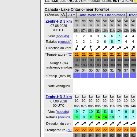
Lat:
43.5
, Lon:
-79
,
Alt:
73 m
, Fuseau horaire:
EDT
(UTC-4)
Canada - Lake Ontario (near Toronto)
Prévision
2D
Carte
Webcams
Observations
Héber
Ve
Ve
Ve
Ve
Ve
Ve
Ve
Ve
Ve
Zephr-HD 3 km
07.
07.
07.
07.
07.
07.
07.
07.
07.
07.08.2026
00 UTC
06h
07h
08h
09h
10h
11h
12h
13h
14h
Vent
(noeuds)
1
2
0
3
6
6
7
4
4
Rafales
(noeuds)
1
2
1
2
6
8
7
4
4
Direction du vent
*Température
(°C)
21
21
21
21
21
21
21
22
22
100
99
100
100
100
100
100
100
100
Nuages (%)
89
100
100
100
100
100
99
99
100
hauts-moyens-bas
39
34
35
37
50
31
76
37
78
*Precip. (mm/1h)
Note Windguru
Lu
Lu
Lu
Lu
Lu
Lu
Lu
Lu
Lu
Zephr-HD 3 km
10.
10.
10.
10.
10.
10.
10.
10.
10.
07.08.2026
00 UTC
06h
07h
08h
09h
10h
11h
12h
13h
14h
Vent
(noeuds)
9
7
10
11
11
8
7
9
8
Rafales
(noeuds)
11
8
11
14
14
10
7
8
7
Direction du vent
*Température
(°C)
22
22
22
22
22
22
22
23
23
84
85
94
94
94
93
89
93
91