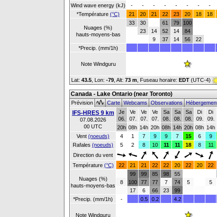
Wind wave energy (kJ)
-
-
-
-
-
-
-
-
*Température
(°C)
21
20
21
22
23
20
18
18
33
30
61
79
100
Nuages (%)
23
14
52
14
84
hauts-moyens-bas
9
37
14
56
22
*Precip. (mm/1h)
Note Windguru
Lat:
43.5
, Lon:
-79
,
Alt:
73 m
, Fuseau horaire:
EDT
(UTC-4)
Canada - Lake Ontario (near Toronto)
Prévision
Carte
Webcams
Observations
Hébergemen
Je
Ve
Ve
Ve
Sa
Sa
Sa
Di
Di
IFS-HRES 9 km
06.
07.
07.
07.
08.
08.
08.
09.
09.
07.08.2026
00 UTC
20h
08h
14h
20h
08h
14h
20h
08h
14h
Vent
(noeuds)
4
1
7
9
9
7
15
6
9
Rafales
(noeuds)
5
2
8
10
11
11
18
8
11
Direction du vent
Température
(°C)
22
21
21
22
22
20
22
20
22
99
99
85
98
55
Nuages (%)
8
100
77
77
7
74
5
5
hauts-moyens-bas
17
6
66
23
99
*Precip. (mm/1h)
-
0.5
0.2
4.2
Note Windguru