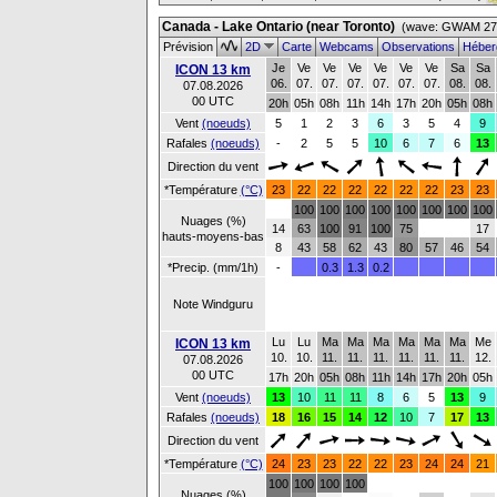
Canada - Lake Ontario (near Toronto)
(wave: GWAM 27 
Prévision
2D
Carte
Webcams
Observations
Héber
Je
Ve
Ve
Ve
Ve
Ve
Ve
Sa
Sa
ICON 13 km
06.
07.
07.
07.
07.
07.
07.
08.
08.
07.08.2026
00 UTC
20h
05h
08h
11h
14h
17h
20h
05h
08h
Vent
(noeuds)
5
1
2
3
6
3
5
4
9
Rafales
(noeuds)
-
2
5
5
10
6
7
6
13
Direction du vent
*Température
(°C)
23
22
22
22
22
22
22
23
23
100
100
100
100
100
100
100
100
Nuages (%)
14
63
100
91
100
75
17
hauts-moyens-bas
8
43
58
62
43
80
57
46
54
*Precip. (mm/1h)
-
0.3
1.3
0.2
Note Windguru
Lu
Lu
Ma
Ma
Ma
Ma
Ma
Ma
Me
ICON 13 km
10.
10.
11.
11.
11.
11.
11.
11.
12.
07.08.2026
00 UTC
17h
20h
05h
08h
11h
14h
17h
20h
05h
Vent
(noeuds)
13
10
11
11
8
6
5
13
9
Rafales
(noeuds)
18
16
15
14
12
10
7
17
13
Direction du vent
*Température
(°C)
24
23
23
22
22
23
24
24
21
100
100
100
100
Nuages (%)