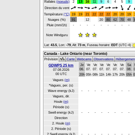
Rafales
(noeuds)
2
13
16
11
9
6
4
5
9
Direction du vent
Température
(°C)
19
19
21
22
22
22
20
20
19
Nuages (%)
91
12
20
80
62
70
48
Pluie (mm/1h)
-
-
-
-
-
-
-
-
-
Note Windguru
Lat:
43.5
, Lon:
-79
,
Alt:
73 m
, Fuseau horaire:
EDT
(UTC-4)
Canada - Lake Ontario (near Toronto)
Prévision
Carte
Webcams
Observations
Hébergemen
Je
Ve
Ve
Ve
Ve
Ve
Ve
Sa
GDWPS 25 km
06.
07.
07.
07.
07.
07.
07.
08.
07.08.2026
00 UTC
20h
05h
08h
11h
14h
17h
20h
05h
0
Vagues
(m)
*Vagues, per. (s)
Wave energy (kJ)
-
-
-
-
-
-
-
-
Vagues, dir.
Houle
(m)
Période (s)
Swell energy (kJ)
-
-
-
-
-
-
-
-
Direction
2. Houle
(m)
2. Période (s)
2.Swell energy (kJ)
-
-
-
-
-
-
-
-