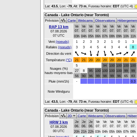
Lat:
43.5
, Lon:
-79
,
Alt:
73 m
, Fuseau horaire:
EDT
(UTC-4)
Canada - Lake Ontario (near Toronto)
Prévision
Carte
Webcams
Observations
Hébergemen
Ve
Ve
Ve
Ve
Ve
Ve
Ve
Ve
Ve
RAP 13 km
07.
07.
07.
07.
07.
07.
07.
07.
07.
07.08.2026
07 UTC
03h
04h
05h
06h
07h
08h
09h
10h
11h
Vent
(noeuds)
1
2
3
3
2
1
0
1
3
Rafales
(noeuds)
3
3
4
5
4
3
4
4
8
Direction du vent
Température
(°C)
21
21
20
20
20
20
20
21
21
5
94
100
100
100
100
Nuages (%)
27
8
95
100
100
100
100
99
99
hauts-moyens-bas
56
90
96
99
98
99
96
65
83
Pluie (mm/1h)
-
0.3
Note Windguru
Lat:
43.5
, Lon:
-79
,
Alt:
73 m
, Fuseau horaire:
EDT
(UTC-4)
Canada - Lake Ontario (near Toronto)
Prévision
2D
Carte
Webcams
Observations
Héber
Je
Je
Je
Ve
Ve
Ve
Ve
Ve
Ve
HRW 3 km
06.
06.
06.
07.
07.
07.
07.
07.
07.
07.08.2026
00 UTC
20h
21h
22h
03h
04h
05h
06h
07h
08h