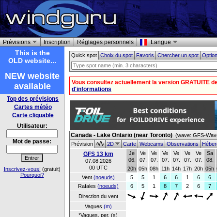
Prévisions
Inscription
Réglages personnels
Langue
This is the
Quick spot
Choix du spot
Favoris
Chercher un spot
Option
OLD website...
NEW website
Vous consultez actuellement la version GRATUITE d
available
d'informations
Top des prévisions
Cartes météo
Carte cliquable
Utilisateur:
Canada - Lake Ontario (near Toronto)
(wave: GFS-Wave
Mot de passe:
Prévision
2D
Carte
Webcams
Observations
Héber
Je
Ve
Ve
Ve
Ve
Ve
Ve
Sa
GFS 13 km
06.
07.
07.
07.
07.
07.
07.
08.
07.08.2026
00 UTC
20h
05h
08h
11h
14h
17h
20h
05h
Inscrivez-vous!
(gratuit)
Pourquoi?
Vent
(noeuds)
5
5
1
6
6
1
6
6
Rafales
(noeuds)
6
5
1
8
7
2
6
7
Direction du vent
Vagues
(m)
*Vagues, per. (s)