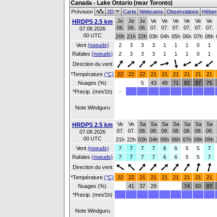
Canada - Lake Ontario (near Toronto)
Prévision
2D
Carte
Webcams
Observations
Héber
Je
Je
Je
Ve
Ve
Ve
Ve
Ve
Ve
HRDPS 2.5 km
06.
06.
06.
07.
07.
07.
07.
07.
07.
07.08.2026
00 UTC
20h
21h
22h
03h
04h
05h
06h
07h
08h
Vent
(noeuds)
2
3
3
3
1
1
1
0
1
Rafales
(noeuds)
2
3
3
3
1
1
1
0
1
Direction du vent
*Température
(°C)
22
22
22
21
21
21
21
21
21
Nuages (%)
5
43
49
71
82
97
75
*Precip. (mm/1h)
-
Note Windguru
Ve
Ve
Sa
Sa
Sa
Sa
Sa
Sa
Sa
HRDPS 2.5 km
07.
07.
08.
08.
08.
08.
08.
08.
08.
07.08.2026
00 UTC
21h
22h
03h
04h
05h
06h
07h
08h
09h
Vent
(noeuds)
7
7
7
7
6
6
5
5
7
Rafales
(noeuds)
7
7
7
7
6
6
5
5
7
Direction du vent
*Température
(°C)
22
22
21
21
21
21
21
21
21
Nuages (%)
41
37
29
74
60
87
*Precip. (mm/1h)
Note Windguru