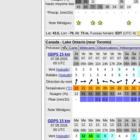
100
86
11
35
19
hauts-moyens-bas
43
68
77
76
38
24
32
10
*Precip. (mm/1h)
-
-
-
-
-
-
-
-
-
Note Windguru
Lat:
43.5
, Lon:
-79
,
Alt:
73 m
, Fuseau horaire:
EDT
(UTC-4)
Canada - Lake Ontario (near Toronto)
Prévision
Carte
Webcams
Observations
Hébergemen
Je
Ve
Ve
Ve
Ve
Ve
Ve
Sa
Sa
GDPS 15 km
06.
07.
07.
07.
07.
07.
07.
08.
08.
07.08.2026
00 UTC
20h
05h
08h
11h
14h
17h
20h
05h
08h
Vent
(noeuds)
5
2
0
5
4
3
6
4
5
Rafales
(noeuds)
5
2
1
5
4
3
6
4
5
Direction du vent
Température
(°C)
22
21
21
20
20
20
20
21
21
Nuages (%)
12
91
91
93
92
81
44
73
89
Pluie (mm/1h)
-
0.1
0.1
0.3
Note Windguru
Me
Me
Me
Me
Me
Me
Je
Je
Je
GDPS 15 km
12.
12.
12.
12.
12.
12.
13.
13.
13.
07.08.2026
00 UTC
05h
08h
11h
14h
17h
20h
05h
08h
11h
1
Vent
(noeuds)
3
12
15
11
9
7
4
4
7