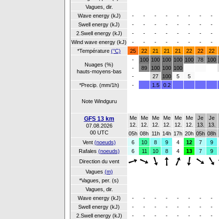
Vagues, dir.
Wave energy (kJ)
-
-
-
-
-
-
-
-
Swell energy (kJ)
-
-
-
-
-
-
-
-
2.Swell energy (kJ)
-
-
-
-
-
-
-
-
Wind wave energy (kJ)
-
-
-
-
-
-
-
-
*Température
(°C)
25
22
21
21
21
22
22
22
-
100
100
100
100
100
78
100
Nuages (%)
-
89
100
100
100
hauts-moyens-bas
-
27
100
5
5
*Precip. (mm/1h)
-
1.5
0.2
Note Windguru
Me
Me
Me
Me
Me
Me
Je
Je
GFS 13 km
12.
12.
12.
12.
12.
12.
13.
13.
07.08.2026
00 UTC
05h
08h
11h
14h
17h
20h
05h
08h
Vent
(noeuds)
6
10
8
9
4
12
7
9
Rafales
(noeuds)
6
11
10
8
4
13
7
9
Direction du vent
Vagues
(m)
*Vagues, per. (s)
Vagues, dir.
Wave energy (kJ)
-
-
-
-
-
-
-
-
Swell energy (kJ)
-
-
-
-
-
-
-
-
2.Swell energy (kJ)
-
-
-
-
-
-
-
-