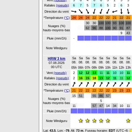
Vent
(noeuds)
5
6
4
6
6
5
2
5
3
Rafales
(noeuds)
6
7
5
7
6
5
2
6
3
Direction du vent
*Température
(°C)
24
24
24
22
22
22
21
22
21
30
30
100
100
93
100
100
Nuages (%)
62
96
88
100
90
91
87
hauts-moyens-bas
9
43
Pluie (mm/1h)
-
Note Windguru
Sa
Sa
Sa
Sa
Sa
Sa
Sa
Sa
Sa
HRW 3 km
08.
08.
08.
08.
08.
08.
08.
08.
08.
07.08.2026
00 UTC
05h
06h
07h
08h
09h
10h
11h
12h
13h
Vent
(noeuds)
2
12
12
13
11
11
10
10
11
Rafales
(noeuds)
2
16
15
18
13
12
11
11
12
Direction du vent
*Température
(°C)
21
22
22
22
22
22
23
23
23
15
51
55
86
57
Nuages (%)
5
hauts-moyens-bas
11
57
47
14
34
10
11
Pluie (mm/1h)
Note Windguru
Lat:
43.5
, Lon:
-79
,
Alt:
73 m
, Fuseau horaire:
EDT
(UTC-4)