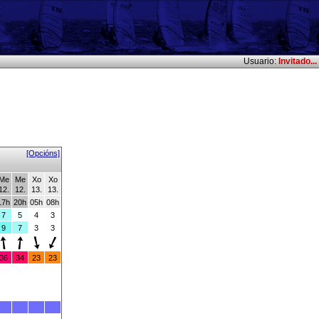
Usuario:
Invitado...
[Opcións]
Me
Me
Xo
Xo
12.
12.
13.
13.
17h
20h
05h
08h
7
5
4
3
9
7
3
3
36
34
23
23