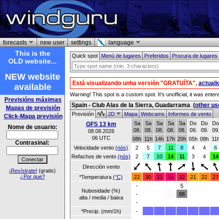
forecasts
new user
settings
language
This is the
Quick spot
Menú de lugares
Preferidos
Procura de lugares
OLD website...
NEW website
Está visualizando unha versión "GRATUÍTA",
actual
available
Warning! This spot is a custom spot. It's unofficial, it was ente
Previsións máximas
Spain - Club Alas de la Sierra, Guadarrama
(
other us
Mapas de previsión
Previsión
2D
Mapa
Webcams
Informes de vento
Click-Mapa previsión
Sa
Sa
Sa
Sa
Sa
Do
Do
Do
GFS 13 km
Nome de usuario:
08.
08.
08.
08.
08.
09.
09.
09
08.08.2026
06 UTC
08h
11h
14h
17h
20h
05h
08h
11
Contrasinal:
Velocidade vento
(nós)
2
5
7
11
8
4
4
6
Refachos de vento
(nós)
2
7
10
14
11
3
4
14
Dirección vento
¡Rexístrate!
(gratis)
¿Por que?
*Temperatura
(°C)
22
30
33
35
32
21
22
27
-
5
Nubosidade (%)
-
88
alta / media / baixa
-
*Precip. (mm/1h)
-