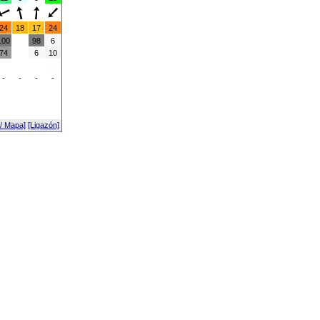
24
18
17
24
100
98
6
74
6
10
-
-
-
-
 / Mapa]
[Ligazón]