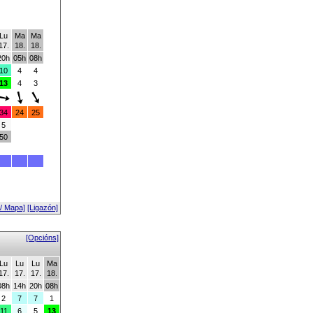
Lu
Ma
Ma
17.
18.
18.
20h
05h
08h
10
4
4
13
4
3
34
24
25
5
50
 / Mapa]
[Ligazón]
[Opcións]
Lu
Lu
Lu
Ma
17.
17.
17.
18.
08h
14h
20h
08h
2
7
7
1
11
6
5
13