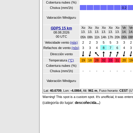
Cobertura nubes (%)
Choiva (mm/1h)
0.2
Valoración Windguru
Xo
Xo
Xo
Xo
Xo
Xo
Ve
Ve
GDPS 15 km
13.
13.
13.
13.
13.
13.
14.
14
08.08.2026
00 UTC
05h
08h
11h
14h
17h
20h
05h
08
Velocidade vento
(nós)
2
2
3
5
5
3
3
2
Refachos de vento
(nós)
3
3
4
8
7
6
4
3
Dirección vento
Temperatura
(°C)
19
18
28
32
33
31
20
19
Cobertura nubes (%)
Choiva (mm/1h)
-
-
-
-
-
-
-
-
Valoración Windguru
Lat:
40.6709
, Lon:
-4.0864
,
Alt:
961 m
, Fuso horario:
CEST
(U
Warning! This spot is a custom spot. It's unofficial, it was ente
(categoría do lugar:
descoñecida...
)