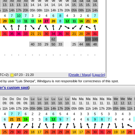
Xo
Xo
Xo
Xo
Ve
Ve
Ve
Ve
Ve
Ve
Sa
Sa
Sa
Sa
.
13.
13.
13.
13.
14.
14.
14.
14.
14.
14.
15.
15.
15.
15.
h
11h
14h
17h
20h
05h
08h
11h
14h
17h
20h
05h
08h
11h
14h
4
7
10
7
3
2
4
6
8
4
3
2
6
7
20
15
10
11
11
18
27
20
8
12
11
16
21
19
31
35
36
33
21
21
30
34
35
30
21
20
28
31
62
100
100
40
33
29
50
33
25
44
66
48
-
-
-
-
-
-
-
-
-
-
-
-
-
-
TC+2)
07:23 - 21:20
[Detalle / Mapa]
[Ligazón]
red by user "Luis Sherpa", Windguru is not responsible for correctness of this spot.
er's custom spot
)
Do
Do
Do
Do
Lu
Lu
Lu
Lu
Lu
Lu
Ma
Ma
Ma
Ma
Ma
Ma
Me
Me
Me
.
09.
09.
09.
09.
10.
10.
10.
10.
10.
10.
11.
11.
11.
11.
11.
11.
12.
12.
12.
h
11h
14h
17h
20h
05h
08h
11h
14h
17h
20h
05h
08h
11h
14h
17h
20h
05h
08h
11h
4
7
7
6
2
2
4
6
5
4
4
3
3
5
5
3
3
4
3
6
21
21
15
3
3
8
12
9
7
4
4
6
9
8
7
4
4
4
25
29
30
29
18
17
26
28
29
28
18
17
26
30
31
29
19
18
28