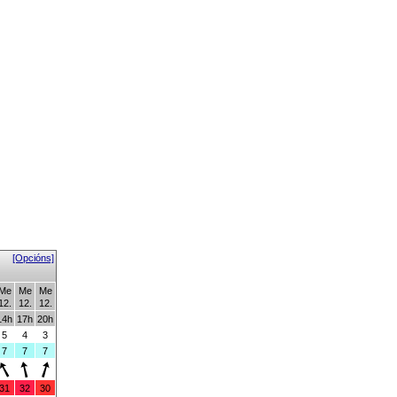
[Opcións]
Me
Me
Me
12.
12.
12.
14h
17h
20h
5
4
3
7
7
7
31
32
30