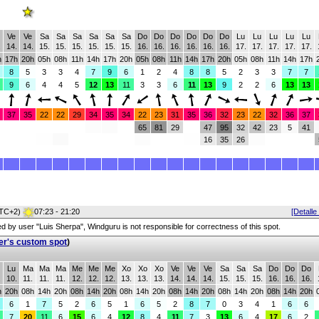
Ve
Ve
Sa
Sa
Sa
Sa
Sa
Sa
Do
Do
Do
Do
Do
Do
Lu
Lu
Lu
Lu
Lu
.
14.
14.
15.
15.
15.
15.
15.
15.
16.
16.
16.
16.
16.
16.
17.
17.
17.
17.
17.
h
17h
20h
05h
08h
11h
14h
17h
20h
05h
08h
11h
14h
17h
20h
05h
08h
11h
14h
17h
8
5
3
3
4
7
9
6
1
2
4
8
8
5
2
3
3
7
7
9
6
4
4
5
12
13
11
3
3
6
11
13
9
2
2
6
13
13
37
35
22
22
29
34
35
34
22
23
31
35
36
32
23
22
32
36
37
65
81
29
47
95
32
42
23
5
41
16
35
26
TC+2)
07:23 - 21:20
[Detalle
red by user "Luis Sherpa", Windguru is not responsible for correctness of this spot.
er's custom spot
)
Lu
Ma
Ma
Ma
Me
Me
Me
Xo
Xo
Xo
Ve
Ve
Ve
Sa
Sa
Sa
Do
Do
Do
.
10.
11.
11.
11.
12.
12.
12.
13.
13.
13.
14.
14.
14.
15.
15.
15.
16.
16.
16.
h
20h
08h
14h
20h
08h
14h
20h
08h
14h
20h
08h
14h
20h
08h
14h
20h
08h
14h
20h
6
1
7
5
2
6
5
1
6
5
2
8
7
0
3
4
1
6
6
7
20
11
6
15
6
4
12
8
4
11
7
3
13
6
4
17
6
2