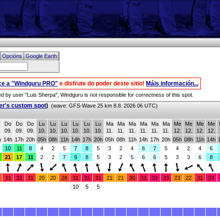
Opcións
Google Earth
ice a "Windguru PRO"
e disfrute do poder deste sitio!
Máis información...
red by user "Luis Sherpa", Windguru is not responsible for correctness of this spot.
er's custom spot
)
(wave: GFS-Wave 25 km 8.8. 2026 06 UTC)
Do
Do
Do
Lu
Lu
Lu
Lu
Lu
Lu
Ma
Ma
Ma
Ma
Ma
Ma
Me
Me
Me
Me
.
09.
09.
09.
10.
10.
10.
10.
10.
10.
11.
11.
11.
11.
11.
11.
12.
12.
12.
12.
h
14h
17h
20h
05h
08h
11h
14h
17h
20h
05h
08h
11h
14h
17h
20h
05h
08h
11h
14h
10
11
8
4
2
5
7
8
5
3
2
4
6
7
5
4
2
4
6
21
17
11
2
2
7
9
8
5
3
2
5
6
6
5
3
3
6
8
31
32
31
20
20
28
31
33
31
21
21
30
33
34
33
23
22
31
34
10
5
5