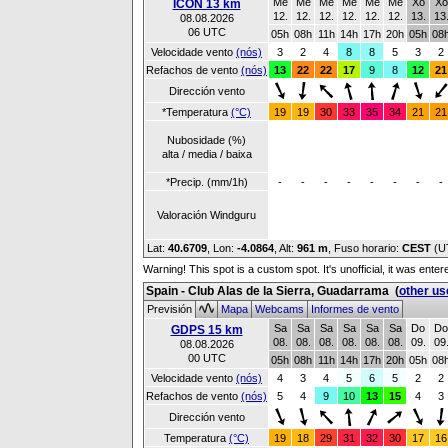
Me
Me
Me
Me
Me
Me
Xo
Xo
ICON 13 km
12.
12.
12.
12.
12.
12.
13.
13
08.08.2026
06 UTC
05h
08h
11h
14h
17h
20h
05h
08
Velocidade vento
(nós)
3
2
4
8
8
5
3
2
Refachos de vento
(nós)
13
22
22
17
9
8
12
21
Dirección vento
*Temperatura
(°C)
19
19
30
33
35
34
21
21
Nubosidade (%)
alta / media / baixa
*Precip. (mm/1h)
-
-
-
-
-
-
-
-
Valoración Windguru
Lat:
40.6709
, Lon:
-4.0864
,
Alt:
961 m
, Fuso horario:
CEST
(U
Warning! This spot is a custom spot. It's unofficial, it was ente
Spain - Club Alas de la Sierra, Guadarrama
(
other us
Previsión
Mapa
Webcams
Informes de vento
Sa
Sa
Sa
Sa
Sa
Sa
Do
Do
GDPS 15 km
08.
08.
08.
08.
08.
08.
09.
09
08.08.2026
00 UTC
05h
08h
11h
14h
17h
20h
05h
08
Velocidade vento
(nós)
4
3
4
5
6
5
2
2
Refachos de vento
(nós)
5
4
9
10
13
15
4
3
Dirección vento
Temperatura
(°C)
19
18
29
31
32
30
17
16