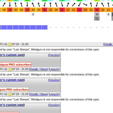
19
28
20
19
28
20
20
30
22
20
31
22
21
32
23
21
30
22
21
8
39
8
71
-
-
-
-
-
-
-
-
-
-
-
TC+2)
07:23 - 21:20
[Detalle
red by user "Luis Sherpa", Windguru is not responsible for correctness of this spot.
er's custom spot
)
[Opcións]
Windguru PRO subscribers
TC+2)
07:23 - 21:20
[Detalle / Mapa]
[Ligazón]
red by user "Luis Sherpa", Windguru is not responsible for correctness of this spot.
er's custom spot
)
[Opcións]
ndguru PRO subscribers
TC+2)
07:23 - 21:20
[Detalle / Mapa]
[Ligazón]
red by user "Luis Sherpa", Windguru is not responsible for correctness of this spot.
er's custom spot
)
[Opcións]