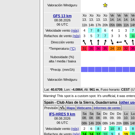
Valoración Windguru
Xo
Xo
Xo
Xo
Ve
Ve
Ve
Ve
GFS 13 km
13.
13.
13.
13.
14.
14.
14.
14
08.08.2026
06 UTC
11h
14h
17h
20h
05h
08h
11h
14
Velocidade vento
(nós)
4
7
8
6
4
1
3
7
Refachos de vento
(nós)
3
5
7
7
3
3
5
11
Dirección vento
*Temperatura
(°C)
31
35
36
35
24
23
32
35
Nubosidade (%)
alta / media / baixa
*Precip. (mm/1h)
Valoración Windguru
Lat:
40.6709
, Lon:
-4.0864
,
Alt:
961 m
, Fuso horario:
CEST
(U
Warning! This spot is a custom spot. It's unofficial, it was ente
Spain - Club Alas de la Sierra, Guadarrama
(
other us
Previsión
Mapa
Webcams
Informes de vento
Sa
Sa
Sa
Do
Do
Do
Lu
Lu
IFS-HRES 9 km
08.
08.
08.
09.
09.
09.
10.
10
08.08.2026
06 UTC
08h
14h
20h
08h
14h
20h
08h
14
Velocidade vento
(nós)
2
6
8
2
10
8
1
8
Refachos de vento
(nós)
14
14
12
10
9
6
19
11