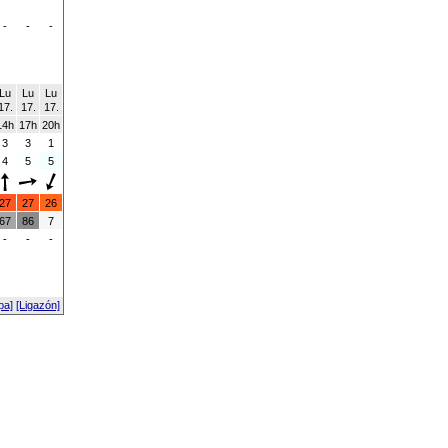
-
-
-
Lu
Lu
Lu
17.
17.
17.
14h
17h
20h
3
3
1
4
5
5
27
27
26
67
86
7
-
-
-
pa]
[Ligazón]