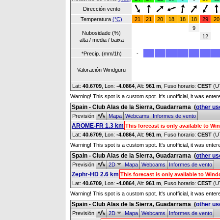
Dirección vento
Temperatura
(°C)
21
21
20
18
18
18
29
20
9
Nubosidade (%)
12
alta / media / baixa
*Precip. (mm/1h)
-
Valoración Windguru
Lat:
40.6709
, Lon:
-4.0864
,
Alt:
961 m
, Fuso horario:
CEST
(U
Warning! This spot is a custom spot. It's unofficial, it was ente
Spain - Club Alas de la Sierra, Guadarrama
(
other us
Previsión
Mapa
Webcams
Informes de vento
AROME-FR 1.3 km
This forecast is only available to 
Lat:
40.6709
, Lon:
-4.0864
,
Alt:
961 m
, Fuso horario:
CEST
(U
Warning! This spot is a custom spot. It's unofficial, it was ente
Spain - Club Alas de la Sierra, Guadarrama
(
other us
Previsión
2D
Mapa
Webcams
Informes de vento
Zephr-HD 2.6 km
This forecast is only available to Wi
Lat:
40.6709
, Lon:
-4.0864
,
Alt:
961 m
, Fuso horario:
CEST
(U
Warning! This spot is a custom spot. It's unofficial, it was ente
Spain - Club Alas de la Sierra, Guadarrama
(
other us
Previsión
2D
Mapa
Webcams
Informes de vento