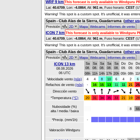
WRF 9 km
This forecast is only available to Windguru 
Lat:
40.6709
, Lon:
-4.0864
,
Alt:
961 m
, Fuso horario:
CEST
(U
Warning! This spot is a custom spot. It's unofficial, it was ente
Spain - Club Alas de la Sierra, Guadarrama
(
other us
Previsión
2D
Mapa
Webcams
Informes de vento
ICON 7 km
This forecast is only available to Windguru 
Lat:
40.6709
, Lon:
-4.0864
,
Alt:
961 m
, Fuso horario:
CEST
(U
Warning! This spot is a custom spot. It's unofficial, it was ente
Spain - Club Alas de la Sierra, Guadarrama
(
other us
Previsión
2D
Mapa
Webcams
Informes de vento
Sa
Sa
Sa
Sa
Sa
Do
Do
Do
ICON 13 km
08.
08.
08.
08.
08.
09.
09.
09
08.08.2026
06 UTC
08h
11h
14h
17h
20h
05h
08h
11
Velocidade vento
(nós)
4
4
8
10
6
4
2
6
Refachos de vento
(nós)
-
16
15
13
11
11
21
25
Dirección vento
*Temperatura
(°C)
20
31
34
35
33
21
19
28
Nubosidade (%)
8
66
alta / media / baixa
*Precip. (mm/1h)
-
Valoración Windguru