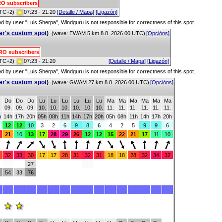
PRO subscribers
TC+2)
07:23 - 21:20
[Detalle / Mapa]
[Ligazón]
red by user "Luis Sherpa", Windguru is not responsible for correctness of this spot.
er's custom spot
)
(wave: EWAM 5 km 8.8. 2026 00 UTC)
[Opcións]
PRO subscribers
TC+2)
07:23 - 21:20
[Detalle / Mapa]
[Ligazón]
red by user "Luis Sherpa", Windguru is not responsible for correctness of this spot.
er's custom spot
)
(wave: GWAM 27 km 8.8. 2026 00 UTC)
[Opcións]
Do
Do
Do
Lu
Lu
Lu
Lu
Lu
Lu
Ma
Ma
Ma
Ma
Ma
Ma
.
09.
09.
09.
10.
10.
10.
10.
10.
10.
11.
11.
11.
11.
11.
11.
h
14h
17h
20h
05h
08h
11h
14h
17h
20h
05h
08h
11h
14h
17h
20h
12
12
10
3
2
6
9
8
6
4
2
5
9
9
6
21
10
13
17
28
29
26
12
12
15
22
21
17
11
10
32
33
30
17
17
28
31
32
31
18
18
28
32
34
32
27
54
33
76