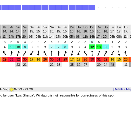
-
-
-
-
-
Ve
Ve
Ve
Ve
Sa
Sa
Sa
Sa
Sa
Sa
Do
Do
Do
Do
Do
Do
Lu
Lu
Lu
.
14.
14.
14.
14.
15.
15.
15.
15.
15.
15.
16.
16.
16.
16.
16.
16.
17.
17.
17.
h
11h
14h
17h
20h
05h
08h
11h
14h
17h
20h
05h
08h
11h
14h
17h
20h
05h
08h
11h
3
5
5
3
2
2
2
4
4
3
2
2
3
5
5
4
1
2
2
4
9
10
8
3
3
3
7
7
8
3
3
4
12
13
9
2
3
3
29
33
32
30
17
16
26
30
31
29
17
17
26
30
31
29
16
15
23
23
21
22
15
35
32
27
30
24
48
11
-
-
-
-
-
-
-
-
-
-
-
-
-
-
-
-
-
-
-
TC+2)
07:23 - 21:20
[Detalle / Ma
red by user "Luis Sherpa", Windguru is not responsible for correctness of this spot.