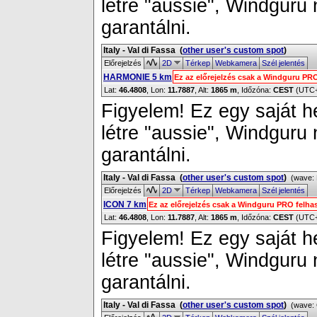
létre "aussie", Windguru
garantálni.
Italy - Val di Fassa
(
other user's custom spot
)
Előrejelzés
2D
Térkep
Webkamera
Szél jelentés
HARMONIE 5 km
Ez az előrejelzés csak a Windguru PR
Lat:
46.4808
, Lon:
11.7887
,
Alt:
1865 m
, Időzóna:
CEST
(UTC
Figyelem! Ez egy saját h
létre "aussie", Windguru
garantálni.
Italy - Val di Fassa
(
other user's custom spot
)
(wave: 
Előrejelzés
2D
Térkep
Webkamera
Szél jelentés
ICON 7 km
Ez az előrejelzés csak a Windguru PRO felha
Lat:
46.4808
, Lon:
11.7887
,
Alt:
1865 m
, Időzóna:
CEST
(UTC
Figyelem! Ez egy saját h
létre "aussie", Windguru
garantálni.
Italy - Val di Fassa
(
other user's custom spot
)
(wave: 