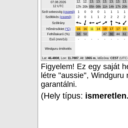
12.
12.
13.
13.
13.
13.
13.
13.
07.08.2026
12 UTC
17h
20h
05h
08h
11h
14h
17h
20h
Szél sebesség
(csomó)
1
0
0
0
1
1
1
1
Széllökés
(csomó)
2
0
1
1
2
2
2
2
Szélirány
Hőmérséklet
(°C)
16
16
11
14
19
17
17
15
Felhőtakaró (%)
68
50
47
80
44
61
Eső (mm/1ó)
-
-
-
-
-
-
-
-
Windguru értékelés
Lat:
46.4808
, Lon:
11.7887
,
Alt:
1865 m
, Időzóna:
CEST
(UTC
Figyelem! Ez egy saját h
létre "aussie", Windguru
garantálni.
(Hely típus:
ismeretlen.