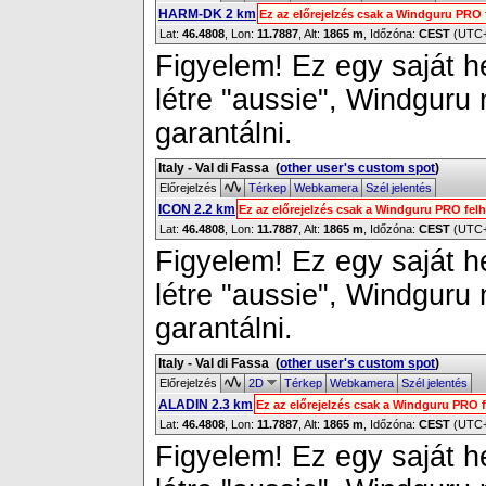
HARM-DK 2 km
Ez az előrejelzés csak a Windguru PRO 
Lat:
46.4808
, Lon:
11.7887
,
Alt:
1865 m
, Időzóna:
CEST
(UTC
Figyelem! Ez egy saját h
létre "aussie", Windguru
garantálni.
Italy - Val di Fassa
(
other user's custom spot
)
Előrejelzés
Térkep
Webkamera
Szél jelentés
ICON 2.2 km
Ez az előrejelzés csak a Windguru PRO fel
Lat:
46.4808
, Lon:
11.7887
,
Alt:
1865 m
, Időzóna:
CEST
(UTC
Figyelem! Ez egy saját h
létre "aussie", Windguru
garantálni.
Italy - Val di Fassa
(
other user's custom spot
)
Előrejelzés
2D
Térkep
Webkamera
Szél jelentés
ALADIN 2.3 km
Ez az előrejelzés csak a Windguru PRO 
Lat:
46.4808
, Lon:
11.7887
,
Alt:
1865 m
, Időzóna:
CEST
(UTC
Figyelem! Ez egy saját h