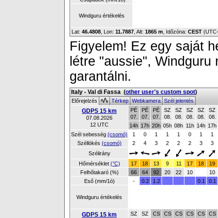
Windguru értékelés
Lat:
46.4808
, Lon:
11.7887
,
Alt:
1865 m
, Időzóna:
CEST
(UTC
Figyelem! Ez egy saját h
létre "aussie", Windguru
garantálni.
Italy - Val di Fassa
(
other user's custom spot
)
Előrejelzés
Térkep
Webkamera
Szél jelentés
PÉ
PÉ
PÉ
SZ
SZ
SZ
SZ
SZ
GDPS 15 km
07.
07.
07.
08.
08.
08.
08.
08.
07.08.2026
12 UTC
14h
17h
20h
05h
08h
11h
14h
17h
Szél sebesség
(csomó)
1
0
1
1
1
0
1
1
Széllökés
(csomó)
2
4
3
2
2
2
3
3
Szélirány
Hőmérséklet
(°C)
17
18
13
9
11
17
18
19
Felhőtakaró (%)
66
64
92
20
22
10
10
Eső (mm/1ó)
-
0.2
1.2
0.1
0.1
Windguru értékelés
SZ
SZ
CS
CS
CS
CS
CS
CS
GDPS 15 km