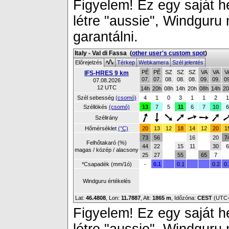
Figyelem! Ez egy saját h
létre "aussie", Windguru
garantálni.
Italy - Val di Fassa
(
other user's custom spot
)
Előrejelzés
Térkep
Webkamera
Szél jelentés
PÉ
PÉ
SZ
SZ
SZ
VA
VA
V
IFS-HRES 9 km
07.
07.
08.
08.
08.
09.
09.
09
07.08.2026
12 UTC
14h
20h
08h
14h
20h
08h
14h
20
Szél sebesség
(csomó)
4
1
0
3
1
1
2
1
Széllökés
(csomó)
13
7
5
11
6
7
10
6
Szélirány
Hőmérséklet
(°C)
20
13
12
18
14
12
20
1
73
56
16
20
7
Felhőtakaró (%)
44
22
15
11
30
6
magas / közép / alacsony
25
27
55
65
7
*Csapadék (mm/1ó)
-
0.1
0.1
0.2
0.
Windguru értékelés
Lat:
46.4808
, Lon:
11.7887
,
Alt:
1865 m
, Időzóna:
CEST
(UTC
Figyelem! Ez egy saját h