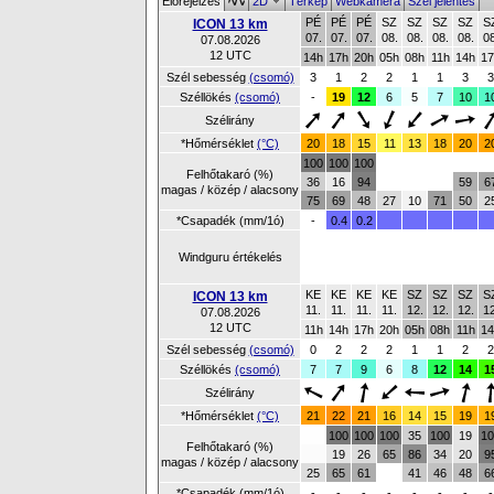
Előrejelzés
2D
Térkep
Webkamera
Szél jelentés
PÉ
PÉ
PÉ
SZ
SZ
SZ
SZ
S
ICON 13 km
07.
07.
07.
08.
08.
08.
08.
08
07.08.2026
12 UTC
14h
17h
20h
05h
08h
11h
14h
17
Szél sebesség
(csomó)
3
1
2
2
1
1
3
3
Széllökés
(csomó)
-
19
12
6
5
7
10
1
Szélirány
*Hőmérséklet
(°C)
20
18
15
11
13
18
20
2
100
100
100
Felhőtakaró (%)
36
16
94
59
6
magas / közép / alacsony
75
69
48
27
10
71
50
2
*Csapadék (mm/1ó)
-
0.4
0.2
Windguru értékelés
KE
KE
KE
KE
SZ
SZ
SZ
S
ICON 13 km
11.
11.
11.
11.
12.
12.
12.
12
07.08.2026
12 UTC
11h
14h
17h
20h
05h
08h
11h
14
Szél sebesség
(csomó)
0
2
2
2
1
1
2
2
Széllökés
(csomó)
7
7
9
6
8
12
14
1
Szélirány
*Hőmérséklet
(°C)
21
22
21
16
14
15
19
1
100
100
100
35
100
19
10
Felhőtakaró (%)
19
26
65
86
34
20
9
magas / közép / alacsony
25
65
61
41
46
48
6
*Csapadék (mm/1ó)
-
-
-
-
-
-
-
-