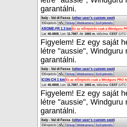
létre "aussie", Windguru
garantálni.
Italy - Val di Fassa
(
other user's custom spot
)
Előrejelzés
Térkep
Webkamera
Szél jelentés
AROME-FR 1.3 km
Ez az előrejelzés csak a Windguru P
Lat:
46.4808
, Lon:
11.7887
,
Alt:
1865 m
, Időzóna:
CEST
(UTC
Figyelem! Ez egy saját h
létre "aussie", Windguru
garantálni.
Italy - Val di Fassa
(
other user's custom spot
)
Előrejelzés
Térkep
Webkamera
Szél jelentés
ICON-CH 1 km
Ez az előrejelzés csak a Windguru PRO f
Lat:
46.4808
, Lon:
11.7887
,
Alt:
1865 m
, Időzóna:
CEST
(UTC
Figyelem! Ez egy saját h
létre "aussie", Windguru
garantálni.
Italy - Val di Fassa
(
other user's custom spot
)
Előrejelzés
Térkep
Webkamera
Szél jelentés