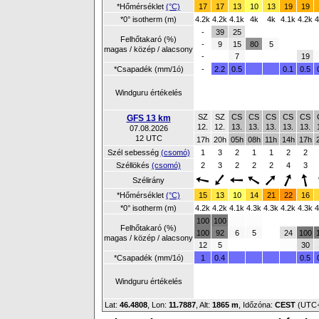
*Hőmérséklet
(°C)
17
17
13
10
13
19
19
*0° isotherm (m)
4.2k
4.2k
4.1k
4k
4k
4.1k
4.2k
4
-
39
25
Felhőtakaró (%)
-
9
15
80
5
magas / közép / alacsony
-
7
19
*Csapadék (mm/1ó)
-
2.2
0.5
0.1
0.5
Windguru értékelés
SZ
SZ
CS
CS
CS
CS
CS
GFS 13 km
12.
12.
13.
13.
13.
13.
13.
07.08.2026
12 UTC
17h
20h
05h
08h
11h
14h
17h
Szél sebesség
(csomó)
1
3
2
1
1
2
2
Széllökés
(csomó)
2
3
2
2
2
4
3
Szélirány
*Hőmérséklet
(°C)
15
13
10
14
21
22
16
*0° isotherm (m)
4.2k
4.2k
4.1k
4.3k
4.3k
4.2k
4.3k
4
100
100
Felhőtakaró (%)
100
92
6
5
24
100
magas / közép / alacsony
12
5
30
*Csapadék (mm/1ó)
1
0.4
0.5
Windguru értékelés
Lat:
46.4808
, Lon:
11.7887
,
Alt:
1865 m
, Időzóna:
CEST
(UTC