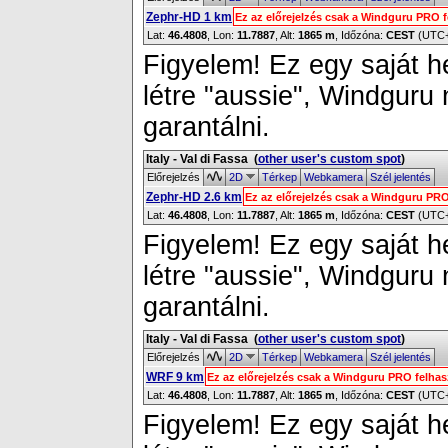
Zephr-HD 1 km
Ez az előrejelzés csak a Windguru PRO 
Lat:
46.4808
, Lon:
11.7887
,
Alt:
1865 m
, Időzóna:
CEST
(UTC
Figyelem! Ez egy saját h
létre "aussie", Windguru
garantálni.
Italy - Val di Fassa
(
other user's custom spot
)
Előrejelzés
2D
Térkep
Webkamera
Szél jelentés
Zephr-HD 2.6 km
Ez az előrejelzés csak a Windguru PRO
Lat:
46.4808
, Lon:
11.7887
,
Alt:
1865 m
, Időzóna:
CEST
(UTC
Figyelem! Ez egy saját h
létre "aussie", Windguru
garantálni.
Italy - Val di Fassa
(
other user's custom spot
)
Előrejelzés
2D
Térkep
Webkamera
Szél jelentés
WRF 9 km
Ez az előrejelzés csak a Windguru PRO felha
Lat:
46.4808
, Lon:
11.7887
,
Alt:
1865 m
, Időzóna:
CEST
(UTC
Figyelem! Ez egy saját h