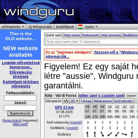
előrejelzés
új felhasználó
beállítások
nyelv
This is the
Quick spot
Hely menü
Kedvencek
Hely keresés
Beállítás
OLD website...
NEW website
Ez az "ingyenes windguru",
fizessen elő a "Windgur
available
információk...
Legjobb előrejelzések
Figyelem! Ez egy saját h
hamarosan...
Előrejelezési
létre "aussie", Windguru
térképek
Kattintható térképes
garantálni.
előrejelzés
Felhasználónév:
Italy - Val di Fassa
(
other user's custom spot
)
(wave: 
Előrejelzés
2D
Térkep
Webkamera
Szél jelentés
Jelszó:
PÉ
PÉ
PÉ
SZ
SZ
SZ
SZ
GFS 13 km
07.
07.
07.
08.
08.
08.
08.
07.08.2026
12 UTC
14h
17h
20h
05h
08h
11h
14h
Regisztráció
(ingyenes)
Szél sebesség
(csomó)
3
3
2
3
1
1
2
Miért kell?
Széllökés
(csomó)
4
3
2
3
2
2
2
Szélirány