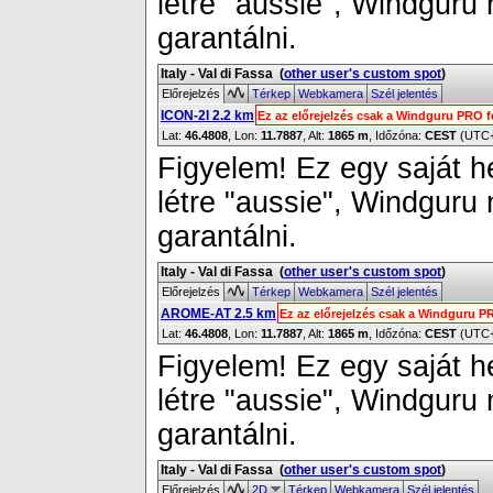
létre "aussie", Windguru
garantálni.
Italy - Val di Fassa
(
other user's custom spot
)
Előrejelzés
Térkep
Webkamera
Szél jelentés
ICON-2I 2.2 km
Ez az előrejelzés csak a Windguru PRO f
Lat:
46.4808
, Lon:
11.7887
,
Alt:
1865 m
, Időzóna:
CEST
(UTC
Figyelem! Ez egy saját h
létre "aussie", Windguru
garantálni.
Italy - Val di Fassa
(
other user's custom spot
)
Előrejelzés
Térkep
Webkamera
Szél jelentés
AROME-AT 2.5 km
Ez az előrejelzés csak a Windguru P
Lat:
46.4808
, Lon:
11.7887
,
Alt:
1865 m
, Időzóna:
CEST
(UTC
Figyelem! Ez egy saját h
létre "aussie", Windguru
garantálni.
Italy - Val di Fassa
(
other user's custom spot
)
Előrejelzés
2D
Térkep
Webkamera
Szél jelentés