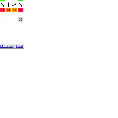
32
24
21
32
26
-
-
-
-
et / Térkép]
[Link]