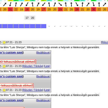
2
20
31
22
19
28
20
19
27
20
20
29
21
20
29
21
20
30
22
20
17
20
-
-
-
-
-
-
-
-
-
-
-
2)
07:21 - 21:23
[Részl
zta létre "Luis Sherpa", Windguru nem tudja ennek a helynek a hitelességét garantálni.
er's custom spot
)
[Beállítások]
RO felhasználóknak elérhető
2)
07:21 - 21:23
[Részlet / Térkép]
[Link]
zta létre "Luis Sherpa", Windguru nem tudja ennek a helynek a hitelességét garantálni.
er's custom spot
)
[Beállítások]
 felhasználóknak elérhető
2)
07:21 - 21:23
[Részlet / Térkép]
[Link]
zta létre "Luis Sherpa", Windguru nem tudja ennek a helynek a hitelességét garantálni.
er's custom spot
)
[Beállítások]