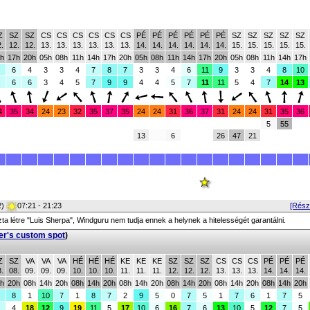
Z
SZ
SZ
CS
CS
CS
CS
CS
CS
PÉ
PÉ
PÉ
PÉ
PÉ
PÉ
SZ
SZ
SZ
SZ
SZ
.
12.
12.
13.
13.
13.
13.
13.
13.
14.
14.
14.
14.
14.
14.
15.
15.
15.
15.
15.
h
17h
20h
05h
08h
11h
14h
17h
20h
05h
08h
11h
14h
17h
20h
05h
08h
11h
14h
17h
6
4
3
3
4
7
8
7
3
3
4
6
11
9
3
3
4
8
10
6
6
3
4
5
7
9
9
4
4
5
7
11
11
5
4
7
14
13
4
35
34
24
23
32
35
37
35
24
24
31
36
37
31
24
24
31
35
36
5
55
13
6
26
47
21
2)
07:21 - 21:23
[Részl
zta létre "Luis Sherpa", Windguru nem tudja ennek a helynek a hitelességét garantálni.
er's custom spot
)
Z
SZ
VA
VA
VA
HÉ
HÉ
HÉ
KE
KE
KE
SZ
SZ
SZ
CS
CS
CS
PÉ
PÉ
PÉ
.
08.
09.
09.
09.
10.
10.
10.
11.
11.
11.
12.
12.
12.
13.
13.
13.
14.
14.
14.
h
20h
08h
14h
20h
08h
14h
20h
08h
14h
20h
08h
14h
20h
08h
14h
20h
08h
14h
20h
8
1
10
7
1
8
7
2
9
5
0
7
5
1
7
6
1
7
5
4
18
12
9
19
11
5
17
10
6
16
7
6
13
10
5
12
7
5