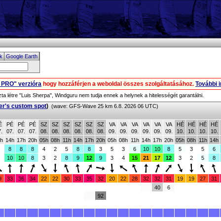
ok
Google Earth
u PRO" verzióra
hogy hozzáférjen a weboldal összes szolgáltatásához.
További i
zta létre "Luis Sherpa", Windguru nem tudja ennek a helynek a hitelességét garantálni.
er's custom spot
)
(wave: GFS-Wave 25 km 6.8. 2026 06 UTC)
É
PÉ
PÉ
PÉ
SZ
SZ
SZ
SZ
SZ
SZ
VA
VA
VA
VA
VA
VA
HÉ
HÉ
HÉ
HÉ
.
07.
07.
07.
08.
08.
08.
08.
08.
08.
09.
09.
09.
09.
09.
09.
10.
10.
10.
10.
h
14h
17h
20h
05h
08h
11h
14h
17h
20h
05h
08h
11h
14h
17h
20h
05h
08h
11h
14h
8
8
8
4
2
5
8
8
3
5
3
6
10
10
8
5
3
5
6
10
10
8
3
2
8
9
12
9
3
4
15
21
17
12
3
2
5
8
9
33
36
34
22
22
30
33
35
32
20
22
28
32
32
31
19
19
27
31
40
6
92