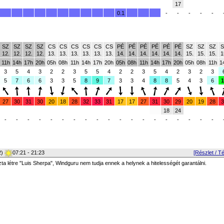
17
0.1
-
-
-
-
-
SZ
SZ
SZ
SZ
CS
CS
CS
CS
CS
CS
PÉ
PÉ
PÉ
PÉ
PÉ
PÉ
SZ
SZ
SZ
S
12.
12.
12.
12.
13.
13.
13.
13.
13.
13.
14.
14.
14.
14.
14.
14.
15.
15.
15.
1
11h
14h
17h
20h
05h
08h
11h
14h
17h
20h
05h
08h
11h
14h
17h
20h
05h
08h
11h
1
3
5
4
3
2
2
3
5
5
4
2
2
3
5
4
2
3
2
3
5
7
6
6
3
3
5
8
9
7
3
3
4
8
8
5
4
3
6
1
27
30
31
30
20
18
28
32
33
31
17
17
27
31
30
29
20
19
28
3
18
24
-
-
-
-
-
-
-
-
-
-
-
-
-
-
-
-
-
-
-
2)
07:21 - 21:23
[Részlet / T
zta létre "Luis Sherpa", Windguru nem tudja ennek a helynek a hitelességét garantálni.