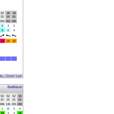
SZ
VA
VA
15.
16.
16.
20h
05h
08h
6
3
2
8
6
4
34
20
20
et / Térkép]
[Link]
[Beállítások]
SZ
SZ
SZ
VA
15.
15.
15.
16.
08h
14h
20h
08h
1
6
3
4
15
3
3
14