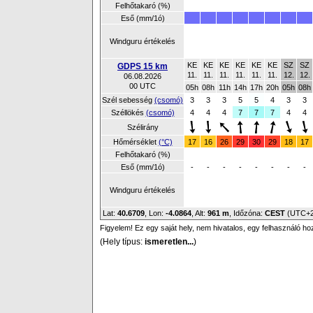
Felhőtakaró (%)
Eső (mm/1ó)
Windguru értékelés
KE
KE
KE
KE
KE
KE
SZ
SZ
GDPS 15 km
11.
11.
11.
11.
11.
11.
12.
12.
06.08.2026
00 UTC
05h
08h
11h
14h
17h
20h
05h
08h
Szél sebesség
(csomó)
3
3
3
5
5
4
3
3
Széllökés
(csomó)
4
4
4
7
7
7
4
4
Szélirány
Hőmérséklet
(°C)
17
16
26
29
30
29
18
17
Felhőtakaró (%)
Eső (mm/1ó)
-
-
-
-
-
-
-
-
Windguru értékelés
Lat:
40.6709
, Lon:
-4.0864
,
Alt:
961 m
, Időzóna:
CEST
(UTC+
Figyelem! Ez egy saját hely, nem hivatalos, egy felhasználó ho
(Hely típus:
ismeretlen...
)