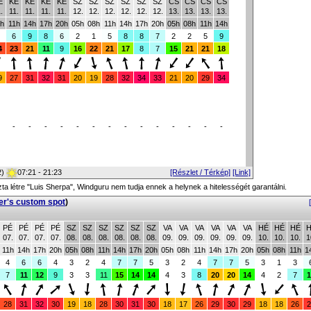
E
KE
KE
KE
KE
SZ
SZ
SZ
SZ
SZ
SZ
CS
CS
CS
CS
.
11.
11.
11.
11.
12.
12.
12.
12.
12.
12.
13.
13.
13.
13.
h
11h
14h
17h
20h
05h
08h
11h
14h
17h
20h
05h
08h
11h
14h
6
9
8
6
2
1
5
8
8
7
2
2
5
9
4
23
21
11
9
16
22
21
17
8
7
15
21
21
18
9
27
31
32
31
20
19
28
32
34
33
21
20
29
34
-
-
-
-
-
-
-
-
-
-
-
-
-
-
2)
07:21 - 21:23
[Részlet / Térkép]
[Link]
zta létre "Luis Sherpa", Windguru nem tudja ennek a helynek a hitelességét garantálni.
er's custom spot
)
PÉ
PÉ
PÉ
PÉ
SZ
SZ
SZ
SZ
SZ
SZ
VA
VA
VA
VA
VA
VA
HÉ
HÉ
HÉ
H
07.
07.
07.
07.
08.
08.
08.
08.
08.
08.
09.
09.
09.
09.
09.
09.
10.
10.
10.
1
11h
14h
17h
20h
05h
08h
11h
14h
17h
20h
05h
08h
11h
14h
17h
20h
05h
08h
11h
1
4
6
6
4
3
2
4
7
7
5
3
2
4
7
7
5
3
1
3
7
11
12
9
3
3
11
15
14
14
4
3
8
20
20
14
4
2
7
1
28
31
32
30
19
18
28
30
31
30
18
17
26
29
30
29
18
18
26
2