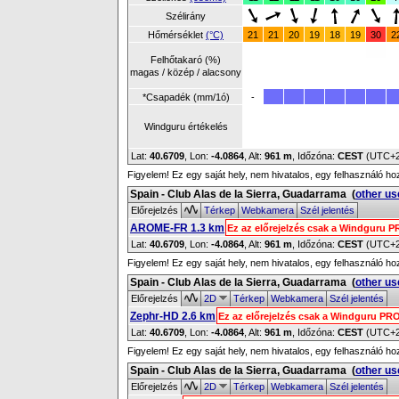
Szélirány
Hőmérséklet
(°C)
21
21
20
19
18
19
30
2
Felhőtakaró (%)
magas / közép / alacsony
*Csapadék (mm/1ó)
-
Windguru értékelés
Lat:
40.6709
, Lon:
-4.0864
,
Alt:
961 m
, Időzóna:
CEST
(UTC+
Figyelem! Ez egy saját hely, nem hivatalos, egy felhasználó ho
Spain - Club Alas de la Sierra, Guadarrama
(
other us
Előrejelzés
Térkep
Webkamera
Szél jelentés
AROME-FR 1.3 km
Ez az előrejelzés csak a Windguru P
Lat:
40.6709
, Lon:
-4.0864
,
Alt:
961 m
, Időzóna:
CEST
(UTC+
Figyelem! Ez egy saját hely, nem hivatalos, egy felhasználó ho
Spain - Club Alas de la Sierra, Guadarrama
(
other us
Előrejelzés
2D
Térkep
Webkamera
Szél jelentés
Zephr-HD 2.6 km
Ez az előrejelzés csak a Windguru PRO
Lat:
40.6709
, Lon:
-4.0864
,
Alt:
961 m
, Időzóna:
CEST
(UTC+
Figyelem! Ez egy saját hely, nem hivatalos, egy felhasználó ho
Spain - Club Alas de la Sierra, Guadarrama
(
other us
Előrejelzés
2D
Térkep
Webkamera
Szél jelentés