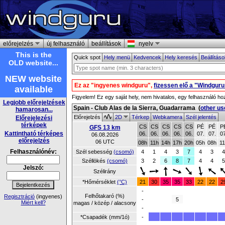
előrejelzés
új felhasználó
beállítások
nyelv
This is the
Quick spot
Hely menü
Kedvencek
Hely keresés
Beállítás
OLD website...
NEW website
Ez az "ingyenes windguru",
fizessen elő a "Windgur
available
Figyelem! Ez egy saját hely, nem hivatalos, egy felhasználó ho
Legjobb előrejelzések
Spain - Club Alas de la Sierra, Guadarrama
(
other us
hamarosan...
Előrejelzés
2D
Térkep
Webkamera
Szél jelentés
Előrejelezési
térképek
CS
CS
CS
CS
CS
PÉ
PÉ
P
GFS 13 km
Kattintható térképes
06.
06.
06.
06.
06.
07.
07.
07
06.08.2026
előrejelzés
06 UTC
08h
11h
14h
17h
20h
05h
08h
11
Felhasználónév:
Szél sebesség
(csomó)
4
1
4
3
7
4
3
4
Széllökés
(csomó)
3
2
6
8
7
4
4
5
Jelszó:
Szélirány
*Hőmérséklet
(°C)
21
30
35
35
33
22
22
2
-
Felhőtakaró (%)
Regisztráció
(ingyenes)
-
5
Miért kell?
magas / közép / alacsony
-
*Csapadék (mm/1ó)
-