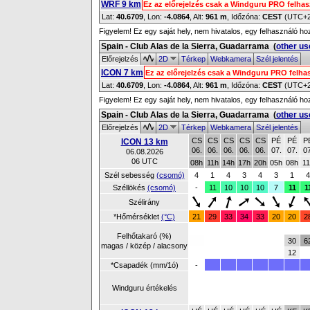
WRF 9 km
Ez az előrejelzés csak a Windguru PRO felha
Lat:
40.6709
, Lon:
-4.0864
,
Alt:
961 m
, Időzóna:
CEST
(UTC+
Figyelem! Ez egy saját hely, nem hivatalos, egy felhasználó ho
Spain - Club Alas de la Sierra, Guadarrama
(
other us
Előrejelzés
2D
Térkep
Webkamera
Szél jelentés
ICON 7 km
Ez az előrejelzés csak a Windguru PRO felha
Lat:
40.6709
, Lon:
-4.0864
,
Alt:
961 m
, Időzóna:
CEST
(UTC+
Figyelem! Ez egy saját hely, nem hivatalos, egy felhasználó ho
Spain - Club Alas de la Sierra, Guadarrama
(
other us
Előrejelzés
2D
Térkep
Webkamera
Szél jelentés
CS
CS
CS
CS
CS
PÉ
PÉ
P
ICON 13 km
06.
06.
06.
06.
06.
07.
07.
07
06.08.2026
06 UTC
08h
11h
14h
17h
20h
05h
08h
11
Szél sebesség
(csomó)
4
1
4
3
4
3
1
4
Széllökés
(csomó)
-
11
10
10
10
7
11
1
Szélirány
*Hőmérséklet
(°C)
21
29
33
34
33
20
20
2
Felhőtakaró (%)
30
6
magas / közép / alacsony
12
*Csapadék (mm/1ó)
-
Windguru értékelés