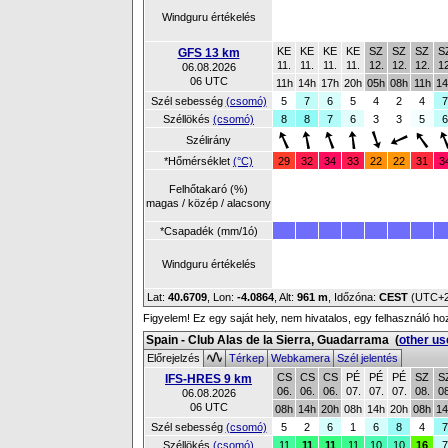
Windguru értékelés
KE
KE
KE
KE
SZ
SZ
SZ
S
GFS 13 km
11.
11.
11.
11.
12.
12.
12.
12
06.08.2026
06 UTC
11h
14h
17h
20h
05h
08h
11h
14
Szél sebesség
(csomó)
5
7
6
5
4
2
4
7
Széllökés
(csomó)
8
8
7
6
3
3
5
6
Szélirány
*Hőmérséklet
(°C)
29
32
34
33
22
22
31
3
Felhőtakaró (%)
magas / közép / alacsony
*Csapadék (mm/1ó)
Windguru értékelés
Lat:
40.6709
, Lon:
-4.0864
,
Alt:
961 m
, Időzóna:
CEST
(UTC+
Figyelem! Ez egy saját hely, nem hivatalos, egy felhasználó ho
Spain - Club Alas de la Sierra, Guadarrama
(
other us
Előrejelzés
Térkep
Webkamera
Szél jelentés
CS
CS
CS
PÉ
PÉ
PÉ
SZ
S
IFS-HRES 9 km
06.
06.
06.
07.
07.
07.
08.
08
06.08.2026
06 UTC
08h
14h
20h
08h
14h
20h
08h
14
Szél sebesség
(csomó)
5
2
6
1
6
8
4
7
Széllökés
(csomó)
11
11
11
11
10
10
16
7