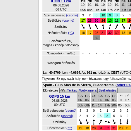
HÉ
HÉ
HÉ
HÉ
HÉ
HÉ
KE
K
ICON 13 km
10.
10.
10.
10.
10.
10.
11.
11
06.08.2026
06 UTC
05h
08h
11h
14h
17h
20h
05h
08
Szél sebesség
(csomó)
3
2
6
10
9
8
2
1
Széllökés
(csomó)
17
28
30
24
13
12
17
2
Szélirány
*Hőmérséklet
(°C)
18
17
28
31
32
30
18
1
82
Felhőtakaró (%)
magas / közép / alacsony
*Csapadék (mm/1ó)
-
-
-
-
-
-
-
-
Windguru értékelés
Lat:
40.6709
, Lon:
-4.0864
,
Alt:
961 m
, Időzóna:
CEST
(UTC+
Figyelem! Ez egy saját hely, nem hivatalos, egy felhasználó ho
Spain - Club Alas de la Sierra, Guadarrama
(
other us
Előrejelzés
Térkep
Webkamera
Szél jelentés
CS
CS
CS
CS
CS
CS
PÉ
PÉ
GDPS 15 km
06.
06.
06.
06.
06.
06.
07.
07.
06.08.2026
00 UTC
05h
08h
11h
14h
17h
20h
05h
08h
Szél sebesség
(csomó)
3
3
0
2
1
2
3
2
Széllökés
(csomó)
3
4
2
6
8
5
3
2
Szélirány
Hőmérséklet
(°C)
19
18
28
31
32
31
20
19