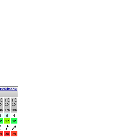
[Beállítások]
É
HÉ
HÉ
0.
10.
10.
4h
17h
20h
6
6
4
2
17
12
9
30
29