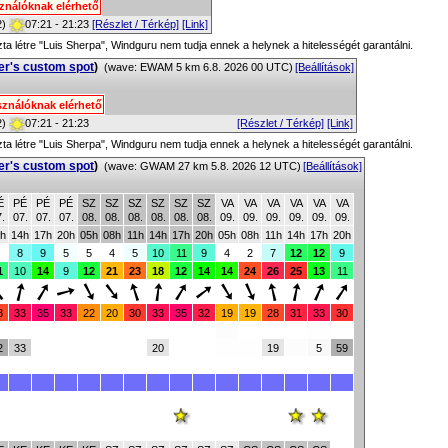
sználóknak elérhető
2)
07:21 - 21:23
[Részlet / Térkép]
[Link]
zta létre "Luis Sherpa", Windguru nem tudja ennek a helynek a hitelességét garantálni.
er's custom spot
)
(wave: EWAM 5 km 6.8. 2026 00 UTC)
[Beállítások]
sználóknak elérhető
2)
07:21 - 21:23
[Részlet / Térkép]
[Link]
zta létre "Luis Sherpa", Windguru nem tudja ennek a helynek a hitelességét garantálni.
er's custom spot
)
(wave: GWAM 27 km 5.8. 2026 12 UTC)
[Beállítások]
É
PÉ
PÉ
PÉ
SZ
SZ
SZ
SZ
SZ
SZ
VA
VA
VA
VA
VA
VA
.
07.
07.
07.
08.
08.
08.
08.
08.
08.
09.
09.
09.
09.
09.
09.
h
14h
17h
20h
05h
08h
11h
14h
17h
20h
05h
08h
11h
14h
17h
20h
8
9
5
5
4
5
10
11
9
4
2
7
12
12
9
1
10
14
9
12
21
23
18
12
14
14
24
26
25
13
11
8
33
35
33
22
20
30
33
35
32
19
19
28
31
33
30
2
33
20
19
5
59