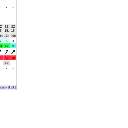
-
-
-
Z
SZ
SZ
5.
15.
15.
4h
17h
20h
6
6
4
3
12
9
1
32
30
27
-
-
-
érkép]
[Link]