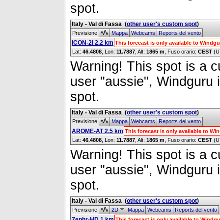
spot.
Italy - Val di Fassa
(
other user's custom spot
)
Previsione
Mappa
Webcams
Reports del vento
ICON-2I 2.2 km
This forecast is only available to Wind
Lat:
46.4808
, Lon:
11.7887
,
Alt:
1865 m
, Fuso orario:
CEST
(U
Warning! This spot is a cu
user "aussie", Windguru i
spot.
Italy - Val di Fassa
(
other user's custom spot
)
Previsione
Mappa
Webcams
Reports del vento
AROME-AT 2.5 km
This forecast is only available to W
Lat:
46.4808
, Lon:
11.7887
,
Alt:
1865 m
, Fuso orario:
CEST
(U
Warning! This spot is a cu
user "aussie", Windguru i
spot.
Italy - Val di Fassa
(
other user's custom spot
)
Previsione
2D
Mappa
Webcams
Reports del vento
Zephr-HD 1 km
This forecast is only available to Wind