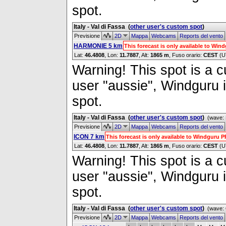
spot.
Italy - Val di Fassa
(
other user's custom spot
)
Previsione
2D
Mappa
Webcams
Reports del vento
HARMONIE 5 km
This forecast is only available to Wi
Lat:
46.4808
, Lon:
11.7887
,
Alt:
1865 m
, Fuso orario:
CEST
(U
Warning! This spot is a cu
user "aussie", Windguru i
spot.
Italy - Val di Fassa
(
other user's custom spot
)
(wave: 
Previsione
2D
Mappa
Webcams
Reports del vento
ICON 7 km
This forecast is only available to Windguru 
Lat:
46.4808
, Lon:
11.7887
,
Alt:
1865 m
, Fuso orario:
CEST
(U
Warning! This spot is a cu
user "aussie", Windguru i
spot.
Italy - Val di Fassa
(
other user's custom spot
)
(wave:
Previsione
2D
Mappa
Webcams
Reports del vento