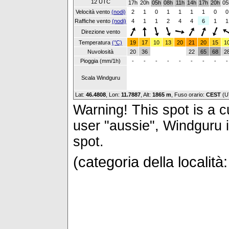
12 UTC
17h
20h
05h
08h
11h
14h
17h
20h
05
Velocità vento
(nodi)
2
1
0
1
1
1
1
0
0
Raffiche vento
(nodi)
4
1
1
2
4
4
6
1
1
Direzione vento
Temperatura
(°C)
19
17
10
13
20
21
20
15
1
Nuvolosità
20
36
22
65
68
2
Pioggia (mm/1h)
-
-
-
-
-
-
-
-
-
Scala Windguru
Lat:
46.4808
, Lon:
11.7887
,
Alt:
1865 m
, Fuso orario:
CEST
(U
Warning! This spot is a cu
user "aussie", Windguru i
spot.
(categoria della località