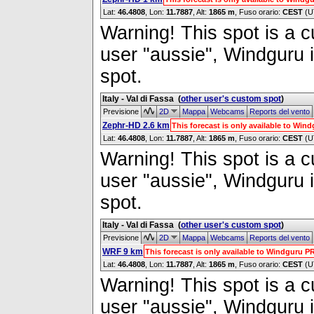
Lat:
46.4808
, Lon:
11.7887
,
Alt:
1865 m
, Fuso orario:
CEST
(U
Warning! This spot is a cu
user "aussie", Windguru i
spot.
Italy - Val di Fassa
(
other user's custom spot
)
Previsione
2D
Mappa
Webcams
Reports del vento
Zephr-HD 2.6 km
This forecast is only available to Wi
Lat:
46.4808
, Lon:
11.7887
,
Alt:
1865 m
, Fuso orario:
CEST
(U
Warning! This spot is a cu
user "aussie", Windguru i
spot.
Italy - Val di Fassa
(
other user's custom spot
)
Previsione
2D
Mappa
Webcams
Reports del vento
WRF 9 km
This forecast is only available to Windguru 
Lat:
46.4808
, Lon:
11.7887
,
Alt:
1865 m
, Fuso orario:
CEST
(U
Warning! This spot is a cu
user "aussie", Windguru i