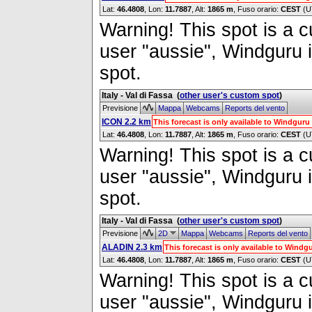
Lat:
46.4808
, Lon:
11.7887
,
Alt:
1865 m
, Fuso orario:
CEST
(U
Warning! This spot is a cu
user "aussie", Windguru i
spot.
Italy - Val di Fassa
(
other user's custom spot
)
Previsione
Mappa
Webcams
Reports del vento
ICON 2.2 km
This forecast is only available to Windgur
Lat:
46.4808
, Lon:
11.7887
,
Alt:
1865 m
, Fuso orario:
CEST
(U
Warning! This spot is a cu
user "aussie", Windguru i
spot.
Italy - Val di Fassa
(
other user's custom spot
)
Previsione
2D
Mappa
Webcams
Reports del vento
ALADIN 2.3 km
This forecast is only available to Wind
Lat:
46.4808
, Lon:
11.7887
,
Alt:
1865 m
, Fuso orario:
CEST
(U
Warning! This spot is a cu
user "aussie", Windguru i