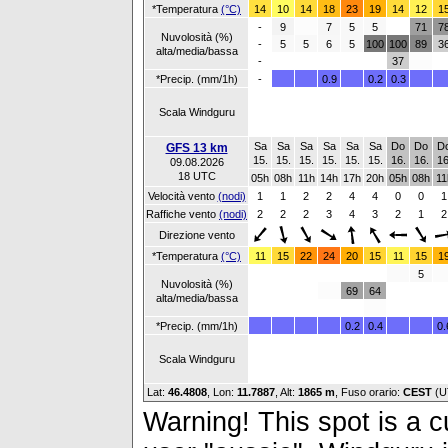
*Temperatura
(°C)
14
10
14
18
23
19
14
12
1
-
9
7
5
5
71
7
Nuvolosità (%)
-
5
5
6
5
100
100
89
3
alta/media/bassa
-
37
*Precip. (mm/1h)
-
0.9
0.2
0.3
Scala Windguru
Sa
Sa
Sa
Sa
Sa
Sa
Do
Do
D
GFS 13 km
15.
15.
15.
15.
15.
15.
16.
16.
16
09.08.2026
18 UTC
05h
08h
11h
14h
17h
20h
05h
08h
11
Velocità vento
(nodi)
1
1
2
2
4
4
0
0
1
Raffiche vento
(nodi)
2
2
2
3
4
3
2
1
2
Direzione vento
*Temperatura
(°C)
11
15
22
24
20
15
11
15
1
5
Nuvolosità (%)
69
64
alta/media/bassa
*Precip. (mm/1h)
0.2
0.4
0.
Scala Windguru
Lat:
46.4808
, Lon:
11.7887
,
Alt:
1865 m
, Fuso orario:
CEST
(U
Warning! This spot is a cu