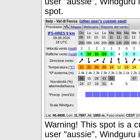
user "aussie", Windguru i
spot.
Italy - Val di Fassa
(
other user's custom spot
)
Previsione
Mappa
Webcams
Reports del vento
Do
Lu
Lu
Lu
Ma
Ma
Ma
Me
IFS-HRES 9 km
09.
10.
10.
10.
11.
11.
11.
12.
09.08.2026
18 UTC
20h
08h
14h
20h
08h
14h
20h
08h
Velocità vento
(nodi)
2
1
2
1
1
3
0
2
Raffiche vento
(nodi)
9
14
15
14
9
4
8
8
Direzione vento
Temperatura
(°C)
21
21
20
20
16
12
16
14
*0º isoterma (m)
2.4k
2.4k
2.3k
2.3k
2.3k
2.3k
2.1k
2.2k
2
95
15
28
43
83
47
Nuvolosità (%)
24
17
18
31
6
5
alta/media/bassa
*Precip. (mm/1h)
-
Scala Windguru
Lat:
46.4808
, Lon:
11.7887
,
Alt:
1865 m
, Fuso orario:
CEST
(U
Warning! This spot is a cu
user "aussie", Windguru i