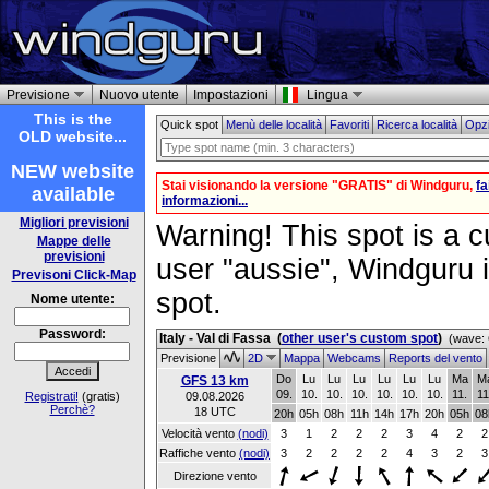
Previsione
Nuovo utente
Impostazioni
Lingua
This is the
Quick spot
Menù delle località
Favoriti
Ricerca località
Opzi
OLD website...
NEW website
Stai visionando la versione "GRATIS" di Windguru,
f
available
informazioni...
Migliori previsioni
Warning! This spot is a cu
Mappe delle
previsioni
user "aussie", Windguru i
Previsoni Click-Map
spot.
Nome utente:
Password:
Italy - Val di Fassa
(
other user's custom spot
)
(wave: 
Previsione
2D
Mappa
Webcams
Reports del vento
Do
Lu
Lu
Lu
Lu
Lu
Lu
Ma
M
GFS 13 km
09.
10.
10.
10.
10.
10.
10.
11.
11
Registrati!
(gratis)
09.08.2026
Perchè?
18 UTC
20h
05h
08h
11h
14h
17h
20h
05h
08
Velocità vento
(nodi)
3
1
2
2
2
3
4
2
2
Raffiche vento
(nodi)
3
2
2
2
2
4
3
2
3
Direzione vento