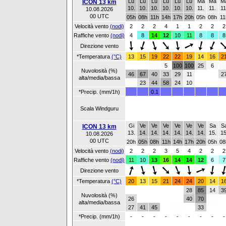
Lu
Lu
Lu
Lu
Lu
Lu
Ma
Ma
M
ICON 13 km
10.
10.
10.
10.
10.
10.
11.
11.
11
10.08.2026
00 UTC
05h
08h
11h
14h
17h
20h
05h
08h
11
Velocità vento
(nodi)
2
2
2
4
1
1
2
2
2
Raffiche vento
(nodi)
4
8
14
12
10
11
8
8
8
Direzione vento
*Temperatura
(°C)
13
15
19
22
22
19
14
16
2
5
100
100
25
6
Nuvolosità (%)
46
67
40
33
29
11
2
alta/media/bassa
23
44
58
24
10
*Precip. (mm/1h)
0.1
Scala Windguru
Gi
Ve
Ve
Ve
Ve
Ve
Ve
Sa
S
ICON 13 km
13.
14.
14.
14.
14.
14.
14.
15.
15
10.08.2026
00 UTC
20h
05h
08h
11h
14h
17h
20h
05h
08
Velocità vento
(nodi)
2
2
2
3
5
4
2
2
2
Raffiche vento
(nodi)
11
10
13
16
14
14
12
6
7
Direzione vento
*Temperatura
(°C)
20
13
15
21
24
24
20
14
1
28
85
14
3
Nuvolosità (%)
26
40
70
alta/media/bassa
27
41
45
33
*Precip. (mm/1h)
-
-
-
-
-
-
-
-
-