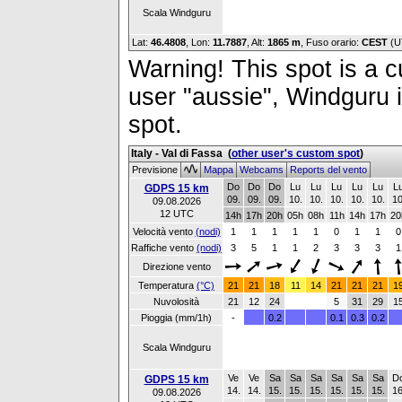
Scala Windguru
Lat:
46.4808
, Lon:
11.7887
,
Alt:
1865 m
, Fuso orario:
CEST
(U
Warning! This spot is a cu
user "aussie", Windguru i
spot.
Italy - Val di Fassa
(
other user's custom spot
)
Previsione
Mappa
Webcams
Reports del vento
Do
Do
Do
Lu
Lu
Lu
Lu
Lu
L
GDPS 15 km
09.
09.
09.
10.
10.
10.
10.
10.
10
09.08.2026
12 UTC
14h
17h
20h
05h
08h
11h
14h
17h
20
Velocità vento
(nodi)
1
1
1
1
1
0
1
1
0
Raffiche vento
(nodi)
3
5
1
1
2
3
3
3
1
Direzione vento
Temperatura
(°C)
21
21
18
11
14
21
21
21
1
Nuvolosità
21
12
24
5
31
29
1
Pioggia (mm/1h)
-
0.2
0.1
0.3
0.2
Scala Windguru
Ve
Ve
Sa
Sa
Sa
Sa
Sa
Sa
D
GDPS 15 km
14.
14.
15.
15.
15.
15.
15.
15.
16
09.08.2026