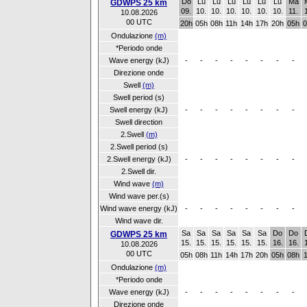
Do
Lu
Lu
Lu
Lu
Lu
Lu
Ma
GDWPS 25 km
09.
10.
10.
10.
10.
10.
10.
11.
10.08.2026
00 UTC
20h
05h
08h
11h
14h
17h
20h
05h
0
Ondulazione
(m)
*Periodo onde
Wave energy (kJ)
-
-
-
-
-
-
-
-
Direzione onde
Swell
(m)
Swell period (s)
Swell energy (kJ)
-
-
-
-
-
-
-
-
Swell direction
2.Swell
(m)
2.Swell period (s)
2.Swell energy (kJ)
-
-
-
-
-
-
-
-
2.Swell dir.
Wind wave
(m)
Wind wave per.(s)
Wind wave energy (kJ)
-
-
-
-
-
-
-
-
Wind wave dir.
Sa
Sa
Sa
Sa
Sa
Sa
Do
Do
GDWPS 25 km
15.
15.
15.
15.
15.
15.
16.
16.
10.08.2026
00 UTC
05h
08h
11h
14h
17h
20h
05h
08h
Ondulazione
(m)
*Periodo onde
Wave energy (kJ)
-
-
-
-
-
-
-
-
Direzione onde