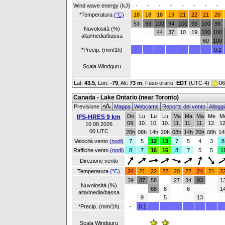
Wind wave energy (kJ)
-
-
-
-
-
-
-
-
*Temperatura
(°C)
18
18
18
19
21
22
21
20
53
93
100
94
100
93
100
99
Nuvolosità (%)
44
37
10
19
100
100
alta/media/bassa
60
100
*Precip. (mm/1h)
0.2
Scala Windguru
Lat:
43.5
, Lon:
-79
,
Alt:
73 m
, Fuso orario:
EDT
(UTC-4)
06
Canada - Lake Ontario (near Toronto)
Previsione
Mappa
Webcams
Reports del vento
Allogg
Do
Lu
Lu
Lu
Ma
Ma
Ma
Me
M
IFS-HRES 9 km
09.
10.
10.
10.
11.
11.
11.
12.
12
10.08.2026
00 UTC
20h
08h
14h
20h
08h
14h
20h
08h
14
Velocità vento
(nodi)
7
5
12
13
7
5
4
3
8
Raffiche vento
(nodi)
8
7
16
16
8
7
5
5
1
Direzione vento
Temperatura
(°C)
24
21
22
22
20
22
24
21
2
39
87
58
27
34
93
1
Nuvolosità (%)
68
8
6
1
alta/media/bassa
9
5
13
*Precip. (mm/1h)
-
0.1
Scala Windguru