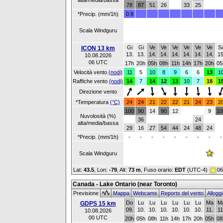
alta/media/bassa
78
87
51
26
33
25
*Precip. (mm/1h)
0.9
Scala Windguru
Gi
Gi
Ve
Ve
Ve
Ve
Ve
Ve
S
ICON 13 km
13.
13.
14.
14.
14.
14.
14.
14.
15
10.08.2026
06 UTC
17h
20h
05h
08h
11h
14h
17h
20h
05
Velocità vento
(nodi)
11
5
10
8
9
6
6
13
1
Raffiche vento
(nodi)
14
7
14
12
13
10
7
18
1
Direzione vento
*Temperatura
(°C)
24
24
21
22
22
21
24
23
2
100
90
14
90
12
9
10
Nuvolosità (%)
36
24
alta/media/bassa
29
16
27
54
44
24
48
24
*Precip. (mm/1h)
-
-
-
-
-
-
-
-
-
Scala Windguru
Lat:
43.5
, Lon:
-79
,
Alt:
73 m
, Fuso orario:
EDT
(UTC-4)
06
Canada - Lake Ontario (near Toronto)
Previsione
Mappa
Webcams
Reports del vento
Allogg
Do
Lu
Lu
Lu
Lu
Lu
Lu
Ma
M
GDPS 15 km
09.
10.
10.
10.
10.
10.
10.
11.
11
10.08.2026
00 UTC
20h
05h
08h
11h
14h
17h
20h
05h
08