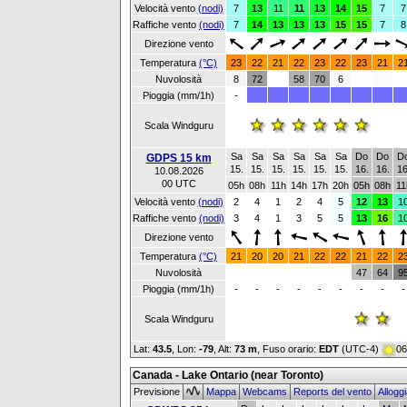
Velocità vento
(nodi)
7
13
11
11
13
14
15
7
7
Raffiche vento
(nodi)
7
14
13
13
13
15
15
7
8
Direzione vento
Temperatura
(°C)
23
22
21
22
23
22
23
21
2
Nuvolosità
8
72
58
70
6
Pioggia (mm/1h)
-
Scala Windguru
Sa
Sa
Sa
Sa
Sa
Sa
Do
Do
D
GDPS 15 km
15.
15.
15.
15.
15.
15.
16.
16.
16
10.08.2026
00 UTC
05h
08h
11h
14h
17h
20h
05h
08h
11
Velocità vento
(nodi)
2
4
1
2
4
5
12
13
1
Raffiche vento
(nodi)
3
4
1
3
5
5
13
16
1
Direzione vento
Temperatura
(°C)
21
20
20
21
22
22
21
22
2
Nuvolosità
47
64
9
Pioggia (mm/1h)
-
-
-
-
-
-
-
-
-
Scala Windguru
Lat:
43.5
, Lon:
-79
,
Alt:
73 m
, Fuso orario:
EDT
(UTC-4)
06
Canada - Lake Ontario (near Toronto)
Previsione
Mappa
Webcams
Reports del vento
Allogg