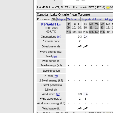
Lat:
43.5
, Lon:
-79
,
Alt:
73 m
, Fuso orario:
EDT
(UTC-4)
06
Canada - Lake Ontario (near Toronto)
Previsione
Mappa
Webcams
Reports del vento
Allogg
Do
Lu
Lu
Lu
Ma
Ma
Ma
Me
IFS-WAM 9 km
09.
10.
10.
10.
11.
11.
11.
12.
10.08.2026
00 UTC
20h
08h
14h
20h
08h
14h
20h
08h
1
Ondulazione
(m)
0.3
0.4
*Periodo onde
2
3
Direzione onde
Wave energy (kJ)
-
-
-
-
-
-
-
-
Swell
(m)
Swell period (s)
Swell energy (kJ)
-
-
-
-
-
-
-
-
Swell direction
2.Swell
(m)
2.Swell energy (kJ)
-
-
-
-
-
-
-
-
2.Swell period (s)
2.Swell dir.
Wind wave
(m)
0.3
0.4
Wind wave per.(s)
2
3
Wind wave energy (kJ)
-
-
-
-
-
-
-
-
Wind wave dir.