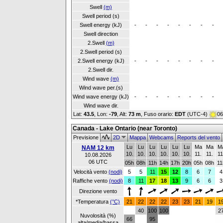
Swell
(m)
Swell period (s)
Swell energy (kJ)
-
-
-
-
-
-
-
-
Swell direction
2.Swell
(m)
2.Swell period (s)
2.Swell energy (kJ)
-
-
-
-
-
-
-
-
2.Swell dir.
Wind wave
(m)
Wind wave per.(s)
Wind wave energy (kJ)
-
-
-
-
-
-
-
-
Wind wave dir.
Lat:
43.5
, Lon:
-79
,
Alt:
73 m
, Fuso orario:
EDT
(UTC-4)
06
Canada - Lake Ontario (near Toronto)
Previsione
2D
Mappa
Webcams
Reports del vento
Lu
Lu
Lu
Lu
Lu
Lu
Ma
Ma
M
NAM 12 km
10.
10.
10.
10.
10.
10.
11.
11.
11
10.08.2026
06 UTC
05h
08h
11h
14h
17h
20h
05h
08h
11
Velocità vento
(nodi)
5
5
11
15
12
8
6
7
4
Raffiche vento
(nodi)
8
11
17
18
13
9
6
6
3
Direzione vento
*Temperatura
(°C)
21
22
22
22
23
23
21
19
1
40
100
100
2
Nuvolosità (%)
66
95
alta/media/bassa