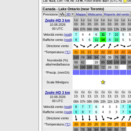
Lat:
43.5
, Lon:
-79
,
Alt:
73 m
, Fuso orario:
EDT
(UTC-4)
06
Canada - Lake Ontario (near Toronto)
Previsione
2D
Mappa
Webcams
Reports del vento
Lu
Lu
Lu
Lu
Lu
Lu
Lu
Lu
L
Zephr-HD 3 km
10.
10.
10.
10.
10.
10.
10.
10.
10
10.08.2026
00 UTC
06h
07h
08h
09h
10h
11h
12h
13h
14
Velocità vento
(nodi)
7
4
4
6
11
7
10
5
5
Raffiche vento
(nodi)
8
5
6
11
14
8
10
5
5
Direzione vento
*Temperatura
(°C)
21
21
21
22
22
22
22
22
2
100
74
94
94
74
36
79
96
6
Nuvolosità (%)
50
62
18
89
100
100
100
8
alta/media/bassa
69
100
100
91
72
26
32
7
*Precip. (mm/1h)
Scala Windguru
Gi
Gi
Gi
Gi
Gi
Gi
Gi
Gi
G
Zephr-HD 3 km
13.
13.
13.
13.
13.
13.
13.
13.
13
10.08.2026
00 UTC
06h
07h
08h
09h
10h
11h
12h
13h
14
Velocità vento
(nodi)
8
7
7
6
4
3
3
7
9
Raffiche vento
(nodi)
9
8
7
6
4
3
3
7
9
Direzione vento
*Temperatura
(°C)
20
20
20
20
20
20
20
21
2
69
78
88
94
94
94
85
77