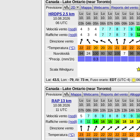
Canada - Lake Ontario (near Toronto)
Previsione
2D
Mappa
Webcams
Reports del vento
Lu
Lu
Lu
Lu
Lu
Lu
Lu
Lu
L
HRDPS 2.5 km
10.
10.
10.
10.
10.
10.
10.
10.
10
10.08.2026
06 UTC
03h
04h
05h
06h
07h
08h
09h
10h
11
Velocità vento
(nodi)
4
3
4
7
7
8
7
9
1
Raffiche vento
(nodi)
4
3
4
7
7
8
7
9
1
Direzione vento
*Temperatura
(°C)
22
22
20
20
21
21
22
22
2
Nuvolosità
94
24
100
80
92
100
7
98
9
*Precip. (mm/1h)
0.3
Scala Windguru
Lat:
43.5
, Lon:
-79
,
Alt:
73 m
, Fuso orario:
EDT
(UTC-4)
06
Canada - Lake Ontario (near Toronto)
Previsione
Mappa
Webcams
Reports del vento
Allogg
Lu
Lu
Lu
Lu
Lu
Lu
Lu
Lu
L
RAP 13 km
10.
10.
10.
10.
10.
10.
10.
10.
10
10.08.2026
11 UTC
07h
08h
09h
10h
11h
12h
13h
14h
15
Velocità vento
(nodi)
5
7
8
9
8
8
9
9
1
Raffiche vento
(nodi)
8
11
14
16
15
16
18
18
1
Direzione vento
Temperatura
(°C)
23
22
22
22
22
22
22
22
2