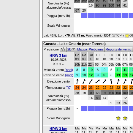
100
100
100
98
98
79
99
28
Nuvolosità (%)
16
98
99
100
94
41
alta/media/bassa
67
20
Pioggia (mm/1h)
-
Scala Windguru
Lat:
43.5
, Lon:
-79
,
Alt:
73 m
, Fuso orario:
EDT
(UTC-4)
06
Canada - Lake Ontario (near Toronto)
Previsione
2D
Mappa
Webcams
Reports del vento
Do
Do
Do
Lu
Lu
Lu
Lu
Lu
L
HRW 3 km
09.
09.
09.
10.
10.
10.
10.
10.
10
10.08.2026
00 UTC
20h
21h
22h
03h
04h
05h
06h
07h
08
Velocità vento
(nodi)
8
8
10
8
9
5
11
11
1
Raffiche vento
(nodi)
9
10
12
9
10
6
13
13
1
Direzione vento
*Temperatura
(°C)
24
24
23
22
22
22
22
22
2
38
18
100
68
97
100
100
100
10
Nuvolosità (%)
14
88
14
12
alta/media/bassa
9
23
26
Pioggia (mm/1h)
-
Scala Windguru
Ma
Ma
Ma
Ma
Ma
Ma
Ma
Ma
M
HRW 3 km
11.
11.
11.
11.
11.
11.
11.
11.
11