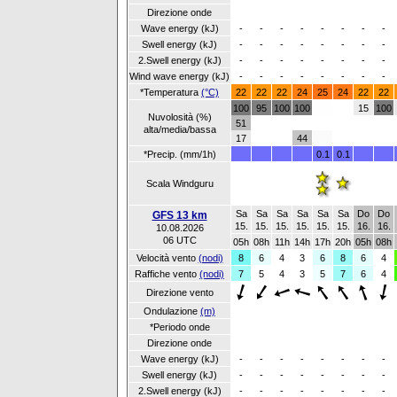
Direzione onde
Wave energy (kJ)
-
-
-
-
-
-
-
-
Swell energy (kJ)
-
-
-
-
-
-
-
-
2.Swell energy (kJ)
-
-
-
-
-
-
-
-
Wind wave energy (kJ)
-
-
-
-
-
-
-
-
*Temperatura
(°C)
22
22
22
24
25
24
22
22
100
95
100
100
15
100
Nuvolosità (%)
51
alta/media/bassa
17
44
*Precip. (mm/1h)
0.1
0.1
Scala Windguru
Sa
Sa
Sa
Sa
Sa
Sa
Do
Do
GFS 13 km
15.
15.
15.
15.
15.
15.
16.
16.
10.08.2026
06 UTC
05h
08h
11h
14h
17h
20h
05h
08h
Velocità vento
(nodi)
8
6
4
3
6
8
6
4
Raffiche vento
(nodi)
7
5
4
3
5
7
6
4
Direzione vento
Ondulazione
(m)
*Periodo onde
Direzione onde
Wave energy (kJ)
-
-
-
-
-
-
-
-
Swell energy (kJ)
-
-
-
-
-
-
-
-
2.Swell energy (kJ)
-
-
-
-
-
-
-
-