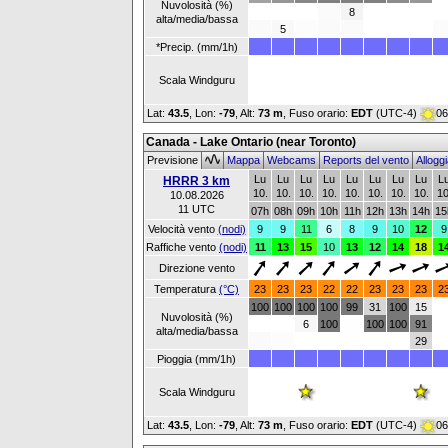
Nuvolosità (%)
8
alta/media/bassa
5
*Precip. (mm/1h)
Scala Windguru
Lat:
43.5
, Lon:
-79
,
Alt:
73 m
, Fuso orario:
EDT
(UTC-4)
06
Canada - Lake Ontario (near Toronto)
Previsione
Mappa
Webcams
Reports del vento
Allogg
Lu
Lu
Lu
Lu
Lu
Lu
Lu
Lu
L
HRRR 3 km
10.
10.
10.
10.
10.
10.
10.
10.
10
10.08.2026
11 UTC
07h
08h
09h
10h
11h
12h
13h
14h
15
Velocità vento
(nodi)
9
9
11
6
8
9
10
12
9
Raffiche vento
(nodi)
11
13
15
10
13
12
14
18
1
Direzione vento
Temperatura
(°C)
23
23
23
22
22
23
23
23
2
100
100
100
100
99
31
100
15
Nuvolosità (%)
6
100
100
100
91
alta/media/bassa
29
Pioggia (mm/1h)
Scala Windguru
Lat:
43.5
, Lon:
-79
,
Alt:
73 m
, Fuso orario:
EDT
(UTC-4)
06