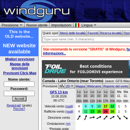
Previsione
Nuovo utente
Impostazioni
Lingua
This is the
Quick spot
Menù delle località
Favoriti
Ricerca località
Opzi
OLD website...
NEW website
Stai visionando la versione "GRATIS" di Windguru,
f
available
informazioni...
Migliori previsioni
Mappe delle
previsioni
Previsoni Click-Map
Nome utente:
Canada - Lake Ontario (near Toronto)
(wave: GFS-Wave
Previsione
2D
Mappa
Webcams
Reports del vento
Password:
Lu
Lu
Lu
Lu
Lu
Lu
Ma
Ma
GFS 13 km
10.
10.
10.
10.
10.
10.
11.
11.
10.08.2026
06 UTC
05h
08h
11h
14h
17h
20h
05h
08h
Registrati!
(gratis)
Velocità vento
(nodi)
4
9
9
10
17
12
1
5
Perchè?
Raffiche vento
(nodi)
4
11
13
15
26
16
1
5
Direzione vento
Ondulazione
(m)
*Periodo onde