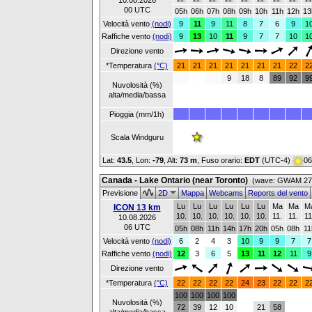
10.08.2026
00 UTC
05h
06h
07h
08h
09h
10h
11h
12h
13
Velocità vento
(nodi)
9
11
9
11
8
7
6
9
1
Raffiche vento
(nodi)
9
13
10
11
9
7
7
10
1
Direzione vento
*Temperatura
(°C)
21
21
21
21
21
21
21
22
2
9
18
8
89
92
9
Nuvolosità (%)
alta/media/bassa
Pioggia (mm/1h)
Scala Windguru
Lat:
43.5
, Lon:
-79
,
Alt:
73 m
, Fuso orario:
EDT
(UTC-4)
06
Canada - Lake Ontario (near Toronto)
(wave: GWAM 27 
Previsione
2D
Mappa
Webcams
Reports del vento
Lu
Lu
Lu
Lu
Lu
Lu
Ma
Ma
M
ICON 13 km
10.
10.
10.
10.
10.
10.
11.
11.
11
10.08.2026
06 UTC
05h
08h
11h
14h
17h
20h
05h
08h
11
Velocità vento
(nodi)
6
2
4
3
10
9
9
7
7
Raffiche vento
(nodi)
12
3
6
5
13
11
12
11
9
Direzione vento
*Temperatura
(°C)
22
22
22
22
24
23
22
22
2
100
100
100
100
Nuvolosità (%)
72
39
12
10
21
58