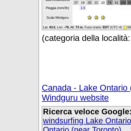
27
19
33
22
10
74
41
100
9
Pioggia (mm/3h)
1.5
Scala Windguru
Lat:
43.5
, Lon:
-79
,
Alt:
73 m
, Fuso orario:
EDT
(UTC-4)
06
(categoria della località
Canada - Lake Ontario 
Windguru website
Ricerca veloce Google
windsurfing Lake Ontario
Ontario (near Toronto)
,