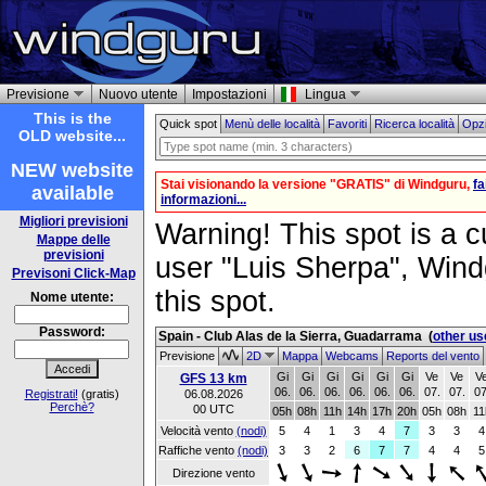
Previsione
Nuovo utente
Impostazioni
Lingua
This is the
Quick spot
Menù delle località
Favoriti
Ricerca località
Opzi
OLD website...
NEW website
Stai visionando la versione "GRATIS" di Windguru,
f
available
informazioni...
Migliori previsioni
Warning! This spot is a cu
Mappe delle
previsioni
user "Luis Sherpa", Windg
Previsoni Click-Map
this spot.
Nome utente:
Password:
Spain - Club Alas de la Sierra, Guadarrama
(
other us
Previsione
2D
Mappa
Webcams
Reports del vento
Gi
Gi
Gi
Gi
Gi
Gi
Ve
Ve
V
GFS 13 km
06.
06.
06.
06.
06.
06.
07.
07.
07
Registrati!
(gratis)
06.08.2026
Perchè?
00 UTC
05h
08h
11h
14h
17h
20h
05h
08h
11
Velocità vento
(nodi)
5
4
1
3
4
7
3
3
4
Raffiche vento
(nodi)
3
3
2
6
7
7
4
4
5
Direzione vento