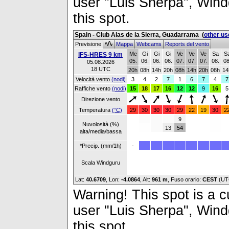
user "Luis Sherpa", Windg
this spot.
Spain - Club Alas de la Sierra, Guadarrama
(
other us
Previsione
Mappa
Webcams
Reports del vento
Me
Gi
Gi
Gi
Ve
Ve
Ve
Sa
S
IFS-HRES 9 km
05.
06.
06.
06.
07.
07.
07.
08.
08
05.08.2026
18 UTC
20h
08h
14h
20h
08h
14h
20h
08h
14
Velocità vento
(nodi)
3
4
2
7
1
6
7
4
7
Raffiche vento
(nodi)
15
18
17
16
12
12
9
16
5
Direzione vento
Temperatura
(°C)
29
30
30
30
29
22
19
30
2
9
Nuvolosità (%)
13
54
alta/media/bassa
*Precip. (mm/1h)
-
Scala Windguru
Lat:
40.6709
, Lon:
-4.0864
,
Alt:
961 m
, Fuso orario:
CEST
(UT
Warning! This spot is a cu
user "Luis Sherpa", Windg
this spot.