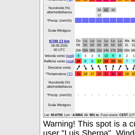
Nuvolosità (%)
30
62
33
alta/media/bassa
12
*Precip. (mm/1h)
Scala Windguru
Do
Lu
Lu
Lu
Lu
Lu
Lu
Ma
M
ICON 13 km
09.
10.
10.
10.
10.
10.
10.
11.
11
06.08.2026
00 UTC
20h
05h
08h
11h
14h
17h
20h
05h
08
Velocità vento
(nodi)
9
3
2
6
10
9
8
2
1
Raffiche vento
(nodi)
24
8
9
17
24
23
21
7
7
Direzione vento
*Temperatura
(°C)
30
18
17
28
31
32
30
18
1
Nuvolosità (%)
alta/media/bassa
*Precip. (mm/1h)
-
-
-
-
-
-
-
-
-
Scala Windguru
Lat:
40.6709
, Lon:
-4.0864
,
Alt:
961 m
, Fuso orario:
CEST
(UT
Warning! This spot is a cu
user "Luis Sherpa", Windg