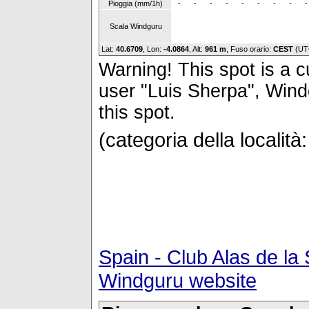
Pioggia (mm/1h)
-
-
-
-
-
-
-
-
-
Scala Windguru
Lat:
40.6709
, Lon:
-4.0864
,
Alt:
961 m
, Fuso orario:
CEST
(UT
Warning! This spot is a cu
user "Luis Sherpa", Windg
this spot.
(categoria della località
Spain - Club Alas de la
Windguru website