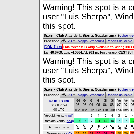
Warning! This spot is a cu
user "Luis Sherpa", Windg
this spot.
Spain - Club Alas de la Sierra, Guadarrama
(
other us
Previsione
2D
Mappa
Webcams
Reports del vento
ICON 7 km
This forecast is only available to Windguru 
Lat:
40.6709
, Lon:
-4.0864
,
Alt:
961 m
, Fuso orario:
CEST
(UT
Warning! This spot is a cu
user "Luis Sherpa", Windg
this spot.
Spain - Club Alas de la Sierra, Guadarrama
(
other us
Previsione
2D
Mappa
Webcams
Reports del vento
Gi
Gi
Gi
Gi
Gi
Gi
Ve
Ve
V
ICON 13 km
06.
06.
06.
06.
06.
06.
07.
07.
07
06.08.2026
00 UTC
05h
08h
11h
14h
17h
20h
05h
08h
11
Velocità vento
(nodi)
4
4
1
4
3
4
3
1
4
Raffiche vento
(nodi)
10
9
7
11
11
10
7
7
1
Direzione vento
*Temperatura
(°C)
22
21
29
33
34
33
20
20
2