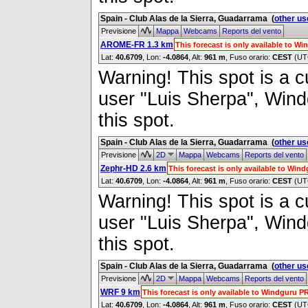
Spain - Club Alas de la Sierra, Guadarrama
(
other us
Previsione
Mappa
Webcams
Reports del vento
AROME-FR 1.3 km
This forecast is only available to 
Lat:
40.6709
, Lon:
-4.0864
,
Alt:
961 m
, Fuso orario:
CEST
(UT
Warning! This spot is a cu
user "Luis Sherpa", Windg
this spot.
Spain - Club Alas de la Sierra, Guadarrama
(
other us
Previsione
2D
Mappa
Webcams
Reports del vento
Zephr-HD 2.6 km
This forecast is only available to Wi
Lat:
40.6709
, Lon:
-4.0864
,
Alt:
961 m
, Fuso orario:
CEST
(UT
Warning! This spot is a cu
user "Luis Sherpa", Windg
this spot.
Spain - Club Alas de la Sierra, Guadarrama
(
other us
Previsione
2D
Mappa
Webcams
Reports del vento
WRF 9 km
This forecast is only available to Windguru 
Lat:
40.6709
, Lon:
-4.0864
,
Alt:
961 m
, Fuso orario:
CEST
(UT