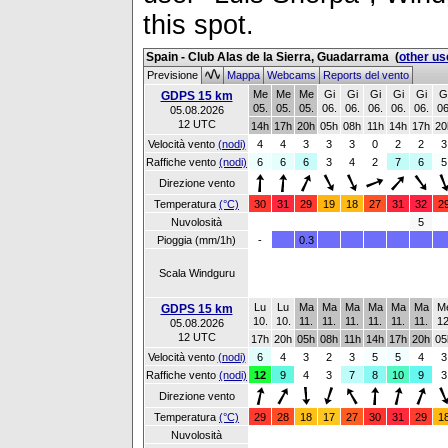
this spot.
Spain - Club Alas de la Sierra, Guadarrama
(
other us
Previsione
Mappa
Webcams
Reports del vento
Me
Me
Me
Gi
Gi
Gi
Gi
Gi
G
GDPS 15 km
05.
05.
05.
06.
06.
06.
06.
06.
06
05.08.2026
12 UTC
14h
17h
20h
05h
08h
11h
14h
17h
20
Velocità vento
(nodi)
4
4
3
3
3
0
2
2
3
Raffiche vento
(nodi)
6
6
6
3
4
2
7
6
5
Direzione vento
Temperatura
(°C)
30
31
29
19
18
27
31
32
2
Nuvolosità
5
Pioggia (mm/1h)
-
0.3
Scala Windguru
Lu
Lu
Ma
Ma
Ma
Ma
Ma
Ma
M
GDPS 15 km
10.
10.
11.
11.
11.
11.
11.
11.
12
05.08.2026
12 UTC
17h
20h
05h
08h
11h
14h
17h
20h
05
Velocità vento
(nodi)
6
4
3
2
3
5
5
4
3
Raffiche vento
(nodi)
12
9
4
3
7
8
10
9
3
Direzione vento
Temperatura
(°C)
29
28
18
17
27
30
31
29
1
Nuvolosità