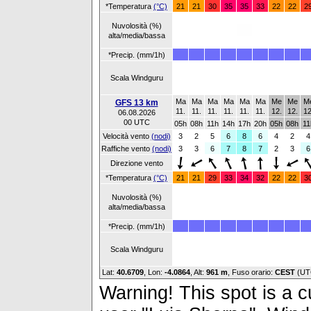
*Temperatura
(°C)
21
21
30
35
35
33
22
22
2
Nuvolosità (%)
alta/media/bassa
*Precip. (mm/1h)
Scala Windguru
Ma
Ma
Ma
Ma
Ma
Ma
Me
Me
M
GFS 13 km
11.
11.
11.
11.
11.
11.
12.
12.
12
06.08.2026
00 UTC
05h
08h
11h
14h
17h
20h
05h
08h
11
Velocità vento
(nodi)
3
2
5
6
8
6
4
2
4
Raffiche vento
(nodi)
3
3
6
7
8
7
2
3
6
Direzione vento
*Temperatura
(°C)
21
21
29
33
34
32
22
22
3
Nuvolosità (%)
alta/media/bassa
*Precip. (mm/1h)
Scala Windguru
Lat:
40.6709
, Lon:
-4.0864
,
Alt:
961 m
, Fuso orario:
CEST
(UT
Warning! This spot is a cu