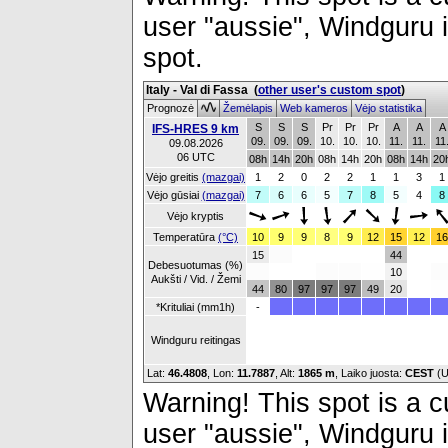
user "aussie", Windguru i
spot.
Italy - Val di Fassa
(
other user's custom spot
)
Prognozė
Žemėlapis
Web kameros
Vėjo statistika
S
S
S
Pr
Pr
Pr
A
A
A
IFS-HRES 9 km
09.
09.
09.
10.
10.
10.
11.
11.
11
09.08.2026
06 UTC
08h
14h
20h
08h
14h
20h
08h
14h
20
Vėjo greitis
(mazgai)
1
2
0
2
2
1
1
3
1
Vėjo gūsiai
(mazgai)
7
6
6
5
7
8
5
4
8
Vėjo kryptis
Temperatūra
(°C)
10
9
9
8
9
12
15
12
16
15
44
Debesuotumas (%)
10
Aukšti / Vid. / Žemi
44
80
97
97
97
49
20
*Krituliai (mm1h)
-
Windguru reitingas
Lat:
46.4808
, Lon:
11.7887
,
Alt:
1865 m
, Laiko juosta:
CEST
(U
Warning! This spot is a cu
user "aussie", Windguru i