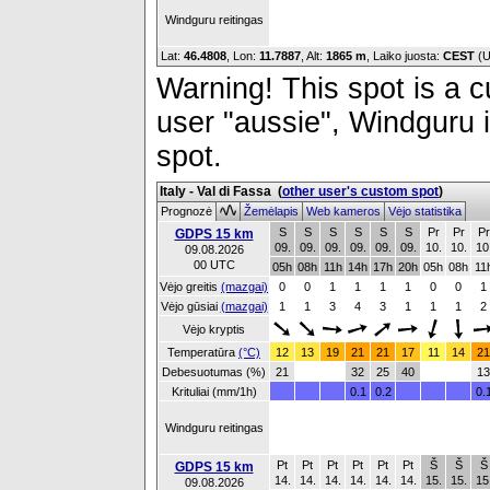
Windguru reitingas
Lat:
46.4808
, Lon:
11.7887
,
Alt:
1865 m
, Laiko juosta:
CEST
(U
Warning! This spot is a cu
user "aussie", Windguru i
spot.
Italy - Val di Fassa
(
other user's custom spot
)
Prognozė
Žemėlapis
Web kameros
Vėjo statistika
S
S
S
S
S
S
Pr
Pr
Pr
GDPS 15 km
09.
09.
09.
09.
09.
09.
10.
10.
10
09.08.2026
00 UTC
05h
08h
11h
14h
17h
20h
05h
08h
11
Vėjo greitis
(mazgai)
0
0
1
1
1
1
0
0
1
Vėjo gūsiai
(mazgai)
1
1
3
4
3
1
1
1
2
Vėjo kryptis
Temperatūra
(°C)
12
13
19
21
21
17
11
14
21
Debesuotumas (%)
21
32
25
40
13
Krituliai (mm/1h)
0.1
0.2
0.
Windguru reitingas
Pt
Pt
Pt
Pt
Pt
Pt
Š
Š
Š
GDPS 15 km
14.
14.
14.
14.
14.
14.
15.
15.
15
09.08.2026