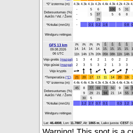
*0° izoterma (m)
4.3k
4.3k
4.1k
4.2k
4.4k
4.3k
4.2k
4.2k
4
-
5
6
100
5
31
Debesuotumas (%)
-
5
37
5
6
8
Aukšti / Vid. / Žemi
-
29
*Krituliai (mm1h)
-
0.1
0.2
1.6
0.8
0
Windguru reitingas
Pt
Pt
Pt
Pt
Š
Š
Š
Š
GFS 13 km
14.
14.
14.
14.
15.
15.
15.
15.
1
09.08.2026
06 UTC
11h
14h
17h
20h
05h
08h
11h
14h
1
Vėjo greitis
(mazgai)
1
3
4
2
1
0
2
2
Vėjo gūsiai
(mazgai)
2
3
5
3
2
1
3
3
Vėjo kryptis
*Temperatūra
(°C)
21
20
17
13
11
14
20
19
*0° izoterma (m)
4.4k
4.4k
4.3k
4.3k
4.3k
4.3k
4.4k
4.3k
4
45
8
77
69
72
50
9
46
Debesuotumas (%)
9
29
21
94
21
14
55
Aukšti / Vid. / Žemi
30
5
*Krituliai (mm1h)
1.2
2.7
0.7
0.1
0.3
1.2
1
Windguru reitingas
Lat:
46.4808
, Lon:
11.7887
,
Alt:
1865 m
, Laiko juosta:
CEST
(U
Warning! This spot is a cu