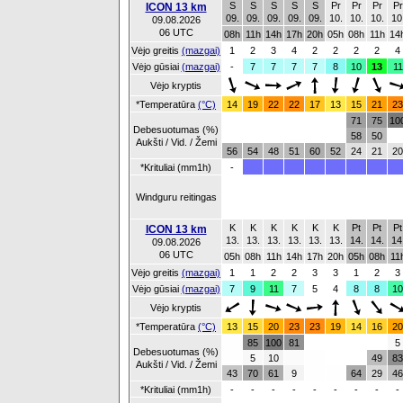
S
S
S
S
S
Pr
Pr
Pr
Pr
ICON 13 km
09.
09.
09.
09.
09.
10.
10.
10.
10
09.08.2026
06 UTC
08h
11h
14h
17h
20h
05h
08h
11h
14
Vėjo greitis
(mazgai)
1
2
3
4
2
2
2
2
4
Vėjo gūsiai
(mazgai)
-
7
7
7
7
8
10
13
11
Vėjo kryptis
*Temperatūra
(°C)
14
19
22
22
17
13
15
21
23
71
75
10
Debesuotumas (%)
58
50
Aukšti / Vid. / Žemi
56
54
48
51
60
52
24
21
20
*Krituliai (mm1h)
-
Windguru reitingas
K
K
K
K
K
K
Pt
Pt
Pt
ICON 13 km
13.
13.
13.
13.
13.
13.
14.
14.
14
09.08.2026
06 UTC
05h
08h
11h
14h
17h
20h
05h
08h
11
Vėjo greitis
(mazgai)
1
1
2
2
3
3
1
2
3
Vėjo gūsiai
(mazgai)
7
9
11
7
5
4
8
8
10
Vėjo kryptis
*Temperatūra
(°C)
13
15
20
23
23
19
14
16
20
85
100
81
5
Debesuotumas (%)
5
10
49
83
Aukšti / Vid. / Žemi
43
70
61
9
64
29
46
*Krituliai (mm1h)
-
-
-
-
-
-
-
-
-