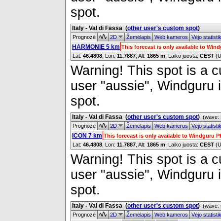
spot.
Italy - Val di Fassa
(
other user's custom spot
)
Prognozė
2D
Žemėlapis
Web kameros
Vėjo statist
HARMONIE 5 km
This forecast is only available to Wi
Lat:
46.4808
, Lon:
11.7887
,
Alt:
1865 m
, Laiko juosta:
CEST
(U
Warning! This spot is a cu
user "aussie", Windguru i
spot.
Italy - Val di Fassa
(
other user's custom spot
)
(wave: 
Prognozė
2D
Žemėlapis
Web kameros
Vėjo statist
ICON 7 km
This forecast is only available to Windguru 
Lat:
46.4808
, Lon:
11.7887
,
Alt:
1865 m
, Laiko juosta:
CEST
(U
Warning! This spot is a cu
user "aussie", Windguru i
spot.
Italy - Val di Fassa
(
other user's custom spot
)
(wave: 
Prognozė
2D
Žemėlapis
Web kameros
Vėjo statist