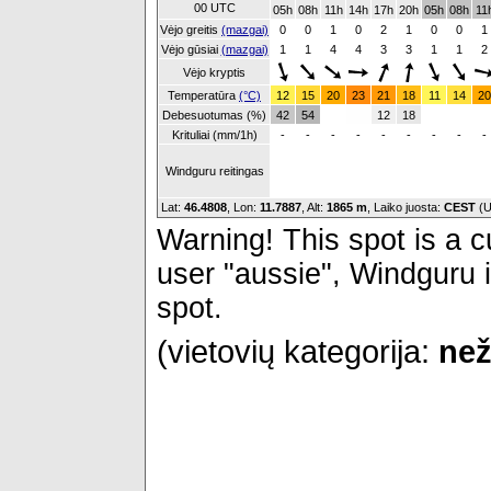
00 UTC
05h
08h
11h
14h
17h
20h
05h
08h
11
Vėjo greitis
(mazgai)
0
0
1
0
2
1
0
0
1
Vėjo gūsiai
(mazgai)
1
1
4
4
3
3
1
1
2
Vėjo kryptis
Temperatūra
(°C)
12
15
20
23
21
18
11
14
20
Debesuotumas (%)
42
54
12
18
Krituliai (mm/1h)
-
-
-
-
-
-
-
-
-
Windguru reitingas
Lat:
46.4808
, Lon:
11.7887
,
Alt:
1865 m
, Laiko juosta:
CEST
(U
Warning! This spot is a cu
user "aussie", Windguru i
spot.
(vietovių kategorija:
než