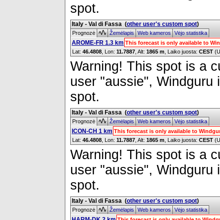
spot.
Italy - Val di Fassa
(
other user's custom spot
)
Prognozė
Žemėlapis
Web kameros
Vėjo statistika
AROME-FR 1.3 km
This forecast is only available to 
Lat:
46.4808
, Lon:
11.7887
,
Alt:
1865 m
, Laiko juosta:
CEST
(U
Warning! This spot is a cu
user "aussie", Windguru i
spot.
Italy - Val di Fassa
(
other user's custom spot
)
Prognozė
Žemėlapis
Web kameros
Vėjo statistika
ICON-CH 1 km
This forecast is only available to Windg
Lat:
46.4808
, Lon:
11.7887
,
Alt:
1865 m
, Laiko juosta:
CEST
(U
Warning! This spot is a cu
user "aussie", Windguru i
spot.
Italy - Val di Fassa
(
other user's custom spot
)
Prognozė
Žemėlapis
Web kameros
Vėjo statistika
HARM-DK 2 km
This forecast is only available to Win