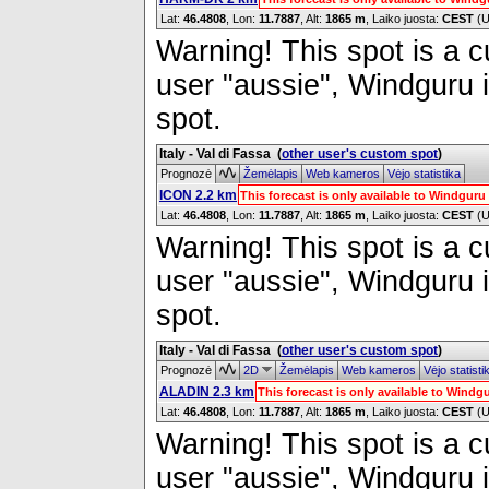
Lat:
46.4808
, Lon:
11.7887
,
Alt:
1865 m
, Laiko juosta:
CEST
(U
Warning! This spot is a cu
user "aussie", Windguru i
spot.
Italy - Val di Fassa
(
other user's custom spot
)
Prognozė
Žemėlapis
Web kameros
Vėjo statistika
ICON 2.2 km
This forecast is only available to Windgur
Lat:
46.4808
, Lon:
11.7887
,
Alt:
1865 m
, Laiko juosta:
CEST
(U
Warning! This spot is a cu
user "aussie", Windguru i
spot.
Italy - Val di Fassa
(
other user's custom spot
)
Prognozė
2D
Žemėlapis
Web kameros
Vėjo statist
ALADIN 2.3 km
This forecast is only available to Wind
Lat:
46.4808
, Lon:
11.7887
,
Alt:
1865 m
, Laiko juosta:
CEST
(U
Warning! This spot is a cu
user "aussie", Windguru i