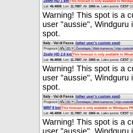
Zephr-HD 1 km
This forecast is only available to Wind
Lat:
46.4808
, Lon:
11.7887
,
Alt:
1865 m
, Laiko juosta:
CEST
(U
Warning! This spot is a cu
user "aussie", Windguru i
spot.
Italy - Val di Fassa
(
other user's custom spot
)
Prognozė
2D
Žemėlapis
Web kameros
Vėjo statist
Zephr-HD 2.6 km
This forecast is only available to Wi
Lat:
46.4808
, Lon:
11.7887
,
Alt:
1865 m
, Laiko juosta:
CEST
(U
Warning! This spot is a cu
user "aussie", Windguru i
spot.
Italy - Val di Fassa
(
other user's custom spot
)
Prognozė
2D
Žemėlapis
Web kameros
Vėjo statist
WRF 9 km
This forecast is only available to Windguru 
Lat:
46.4808
, Lon:
11.7887
,
Alt:
1865 m
, Laiko juosta:
CEST
(U
Warning! This spot is a cu
user "aussie", Windguru i