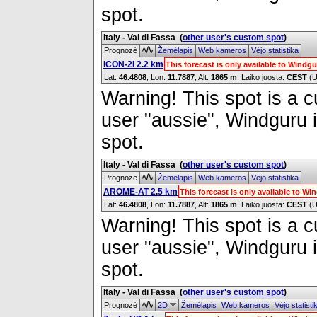
spot.
Italy - Val di Fassa
(
other user's custom spot
)
Prognozė
Žemėlapis
Web kameros
Vėjo statistika
ICON-2I 2.2 km
This forecast is only available to Wind
Lat:
46.4808
, Lon:
11.7887
,
Alt:
1865 m
, Laiko juosta:
CEST
(U
Warning! This spot is a cu
user "aussie", Windguru i
spot.
Italy - Val di Fassa
(
other user's custom spot
)
Prognozė
Žemėlapis
Web kameros
Vėjo statistika
AROME-AT 2.5 km
This forecast is only available to W
Lat:
46.4808
, Lon:
11.7887
,
Alt:
1865 m
, Laiko juosta:
CEST
(U
Warning! This spot is a cu
user "aussie", Windguru i
spot.
Italy - Val di Fassa
(
other user's custom spot
)
Prognozė
2D
Žemėlapis
Web kameros
Vėjo statist