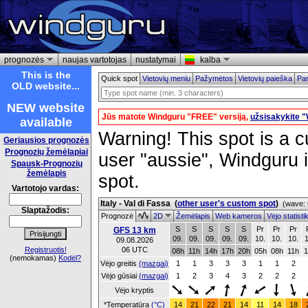
prognozės
naujas vartotojas
nustatymai
kalba
This is the
Quick spot
Vietovių meniu
Pažymėtos
Vietovių paieška
Par
OLD website...
NEW website
Jūs matote Windguru "FREE" versiją,
užsisakykite 
available
Warning! This spot is a cu
Geriausios prognozės
Prognozių žemėlapiai
user "aussie", Windguru i
Spausk-Prognozių
žemėlapis
spot.
Vartotojo vardas:
Italy - Val di Fassa
(
other user's custom spot
)
(wave: 
Slaptažodis:
Prognozė
2D
Žemėlapis
Web kameros
Vėjo statist
S
S
S
S
S
Pr
Pr
Pr
GFS 13 km
09.
09.
09.
09.
09.
10.
10.
10.
1
09.08.2026
Registruotis!
06 UTC
08h
11h
14h
17h
20h
05h
08h
11h
1
(nemokamas)
Kodėl?
Vėjo greitis
(mazgai)
1
1
3
3
3
1
1
2
Vėjo gūsiai
(mazgai)
1
2
3
4
3
2
2
2
Vėjo kryptis
*Temperatūra
(°C)
14
21
22
21
14
11
14
18