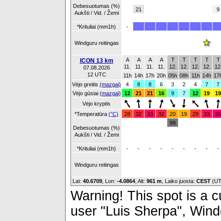
Debesuotumas (%)
21
9
Aukšti / Vid. / Žemi
*Krituliai (mm1h)
-
Windguru reitingas
A
A
A
A
T
T
T
T
T
ICON 13 km
11.
11.
11.
11.
12.
12.
12.
12.
12
07.08.2026
12 UTC
11h
14h
17h
20h
05h
08h
11h
14h
17
Vėjo greitis
(mazgai)
4
8
8
6
3
2
4
7
7
Vėjo gūsiai
(mazgai)
12
21
21
16
9
7
12
19
19
Vėjo kryptis
*Temperatūra
(°C)
28
32
33
32
20
19
29
33
35
99
Debesuotumas (%)
Aukšti / Vid. / Žemi
*Krituliai (mm1h)
-
-
-
-
-
-
-
-
-
Windguru reitingas
Lat:
40.6709
, Lon:
-4.0864
,
Alt:
961 m
, Laiko juosta:
CEST
(UT
Warning! This spot is a cu
user "Luis Sherpa", Windg