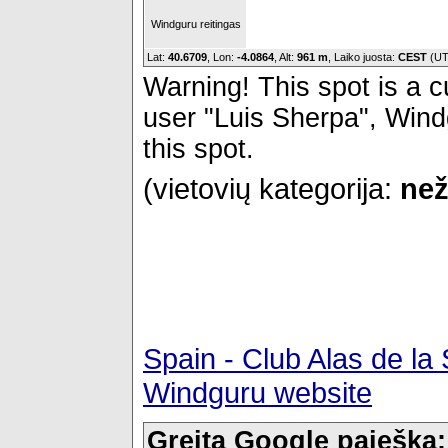
Windguru reitingas
Lat:
40.6709
, Lon:
-4.0864
,
Alt:
961 m
, Laiko juosta:
CEST
(UT
Warning! This spot is a cu
user "Luis Sherpa", Windg
this spot.
(vietovių kategorija:
než
Spain - Club Alas de la
Windguru website
Greita Google paieška: