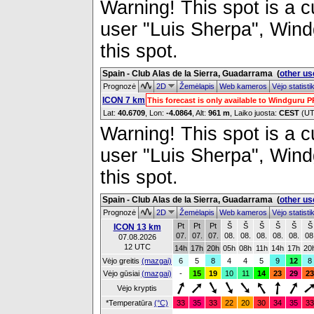
Warning! This spot is a cu
user "Luis Sherpa", Windg
this spot.
Spain - Club Alas de la Sierra, Guadarrama
(
other us
Prognozė
2D
Žemėlapis
Web kameros
Vėjo statist
ICON 7 km
This forecast is only available to Windguru 
Lat:
40.6709
, Lon:
-4.0864
,
Alt:
961 m
, Laiko juosta:
CEST
(UT
Warning! This spot is a cu
user "Luis Sherpa", Windg
this spot.
Spain - Club Alas de la Sierra, Guadarrama
(
other us
Prognozė
2D
Žemėlapis
Web kameros
Vėjo statist
Pt
Pt
Pt
Š
Š
Š
Š
Š
Š
ICON 13 km
07.
07.
07.
08.
08.
08.
08.
08.
08
07.08.2026
12 UTC
14h
17h
20h
05h
08h
11h
14h
17h
20
Vėjo greitis
(mazgai)
6
5
8
4
4
5
9
12
8
Vėjo gūsiai
(mazgai)
-
15
19
10
11
14
23
29
23
Vėjo kryptis
*Temperatūra
(°C)
33
35
33
22
20
30
34
35
33