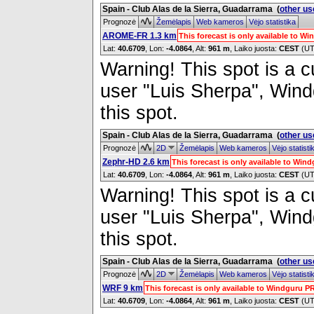
Spain - Club Alas de la Sierra, Guadarrama
(
other us
Prognozė
Žemėlapis
Web kameros
Vėjo statistika
AROME-FR 1.3 km
This forecast is only available to 
Lat:
40.6709
, Lon:
-4.0864
,
Alt:
961 m
, Laiko juosta:
CEST
(UT
Warning! This spot is a cu
user "Luis Sherpa", Windg
this spot.
Spain - Club Alas de la Sierra, Guadarrama
(
other us
Prognozė
2D
Žemėlapis
Web kameros
Vėjo statist
Zephr-HD 2.6 km
This forecast is only available to Wi
Lat:
40.6709
, Lon:
-4.0864
,
Alt:
961 m
, Laiko juosta:
CEST
(UT
Warning! This spot is a cu
user "Luis Sherpa", Windg
this spot.
Spain - Club Alas de la Sierra, Guadarrama
(
other us
Prognozė
2D
Žemėlapis
Web kameros
Vėjo statist
WRF 9 km
This forecast is only available to Windguru 
Lat:
40.6709
, Lon:
-4.0864
,
Alt:
961 m
, Laiko juosta:
CEST
(UT