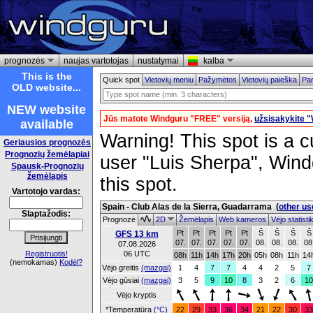
prognozės
naujas vartotojas
nustatymai
kalba
This is the
Quick spot
Vietovių meniu
Pažymėtos
Vietovių paieška
Par
OLD website...
NEW website
Jūs matote Windguru "FREE" versiją,
užsisakykite 
available
Warning! This spot is a cu
Geriausios prognozės
Prognozių žemėlapiai
user "Luis Sherpa", Windg
Spausk-Prognozių
žemėlapis
this spot.
Vartotojo vardas:
Spain - Club Alas de la Sierra, Guadarrama
(
other us
Slaptažodis:
Prognozė
2D
Žemėlapis
Web kameros
Vėjo statist
Pt
Pt
Pt
Pt
Pt
Š
Š
Š
Š
GFS 13 km
07.
07.
07.
07.
07.
08.
08.
08.
08
07.08.2026
Registruotis!
06 UTC
08h
11h
14h
17h
20h
05h
08h
11h
14
(nemokamas)
Kodėl?
Vėjo greitis
(mazgai)
1
4
7
7
4
4
2
5
7
Vėjo gūsiai
(mazgai)
3
5
9
10
8
3
2
6
10
Vėjo kryptis
*Temperatūra
(°C)
22
29
33
36
34
21
22
30
33