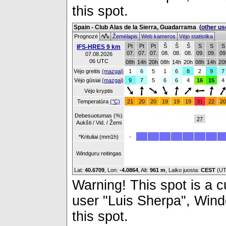
this spot.
Spain - Club Alas de la Sierra, Guadarrama
(
other us
Prognozė
Žemėlapis
Web kameros
Vėjo statistika
Pt
Pt
Pt
Š
Š
Š
S
S
S
IFS-HRES 9 km
07.
07.
07.
08.
08.
08.
09.
09.
09
07.08.2026
06 UTC
08h
14h
20h
08h
14h
20h
08h
14h
20
Vėjo greitis
(mazgai)
1
6
5
1
6
8
2
9
7
Vėjo gūsiai
(mazgai)
9
7
5
6
6
4
16
15
4
Vėjo kryptis
Temperatūra
(°C)
21
20
20
19
19
19
31
22
20
Debesuotumas (%)
27
Aukšti / Vid. / Žemi
*Krituliai (mm1h)
-
Windguru reitingas
Lat:
40.6709
, Lon:
-4.0864
,
Alt:
961 m
, Laiko juosta:
CEST
(UT
Warning! This spot is a cu
user "Luis Sherpa", Windg
this spot.