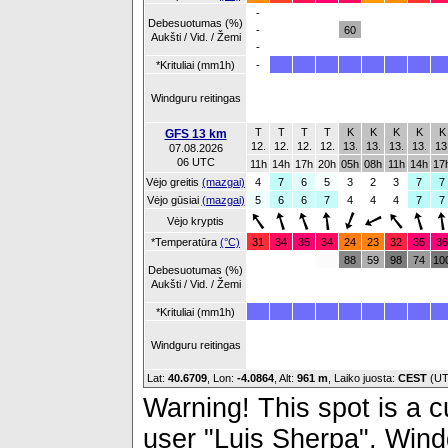
-
Debesuotumas (%)
-
60
Aukšti / Vid. / Žemi
-
*Krituliai (mm1h)
-
Windguru reitingas
T
T
T
T
K
K
K
K
K
GFS 13 km
12.
12.
12.
12.
13.
13.
13.
13.
13
07.08.2026
06 UTC
11h
14h
17h
20h
05h
08h
11h
14h
17
Vėjo greitis
(mazgai)
4
7
6
5
3
2
3
7
7
Vėjo gūsiai
(mazgai)
5
6
6
7
4
4
4
7
7
Vėjo kryptis
*Temperatūra
(°C)
31
34
35
34
24
23
32
35
36
88
59
98
74
10
Debesuotumas (%)
Aukšti / Vid. / Žemi
*Krituliai (mm1h)
Windguru reitingas
Lat:
40.6709
, Lon:
-4.0864
,
Alt:
961 m
, Laiko juosta:
CEST
(UT
Warning! This spot is a cu
user "Luis Sherpa", Windg