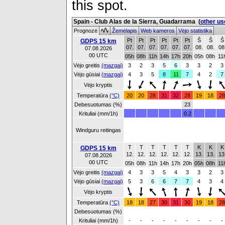
this spot.
Spain - Club Alas de la Sierra, Guadarrama
(
other us
Prognozė
Žemėlapis
Web kameros
Vėjo statistika
Pt
Pt
Pt
Pt
Pt
Pt
Š
Š
Š
GDPS 15 km
07.
07.
07.
07.
07.
07.
08.
08.
08
07.08.2026
00 UTC
05h
08h
11h
14h
17h
20h
05h
08h
11
Vėjo greitis
(mazgai)
3
2
3
5
6
3
3
2
3
Vėjo gūsiai
(mazgai)
4
3
5
8
11
7
4
2
7
Vėjo kryptis
Temperatūra
(°C)
20
20
28
31
32
28
19
18
28
Debesuotumas (%)
23
Krituliai (mm/1h)
0.2
Windguru reitingas
T
T
T
T
T
T
K
K
K
GDPS 15 km
12.
12.
12.
12.
12.
12.
13.
13.
13
07.08.2026
00 UTC
05h
08h
11h
14h
17h
20h
05h
08h
11
Vėjo greitis
(mazgai)
4
3
3
5
4
3
3
2
3
Vėjo gūsiai
(mazgai)
5
3
6
6
7
7
4
3
4
Vėjo kryptis
Temperatūra
(°C)
18
18
27
30
31
30
19
18
28
Debesuotumas (%)
Krituliai (mm/1h)
-
-
-
-
-
-
-
-
-