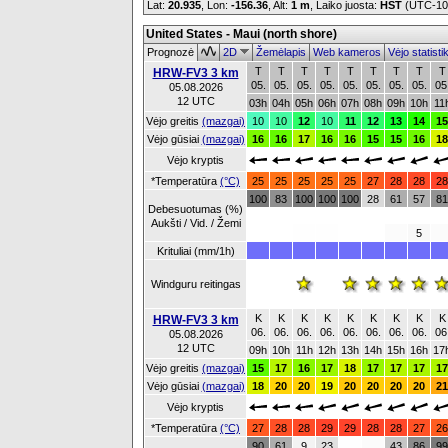
Lat:
20.935
, Lon:
-156.36
,
Alt:
1 m
, Laiko juosta:
HST
(UTC-1
United States - Maui (north shore)
Prognozė
2D
Žemėlapis
Web kameros
Vėjo statist
T
T
T
T
T
T
T
T
T
HRW-FV3 3 km
05.
05.
05.
05.
05.
05.
05.
05.
05
05.08.2026
12 UTC
03h
04h
05h
06h
07h
08h
09h
10h
11
Vėjo greitis
(mazgai)
10
10
12
10
11
12
13
14
15
Vėjo gūsiai
(mazgai)
16
16
17
16
16
15
15
16
18
Vėjo kryptis
*Temperatūra
(°C)
25
25
25
25
25
27
28
28
28
100
83
100
100
100
28
61
57
81
Debesuotumas (%)
Aukšti / Vid. / Žemi
5
Krituliai (mm/1h)
Windguru reitingas
K
K
K
K
K
K
K
K
K
HRW-FV3 3 km
06.
06.
06.
06.
06.
06.
06.
06.
06
05.08.2026
12 UTC
09h
10h
11h
12h
13h
14h
15h
16h
17
Vėjo greitis
(mazgai)
15
17
16
17
18
17
17
17
17
Vėjo gūsiai
(mazgai)
18
20
20
19
20
20
20
20
21
Vėjo kryptis
*Temperatūra
(°C)
27
28
28
29
29
28
28
27
26
90
61
9
23
43
86
99