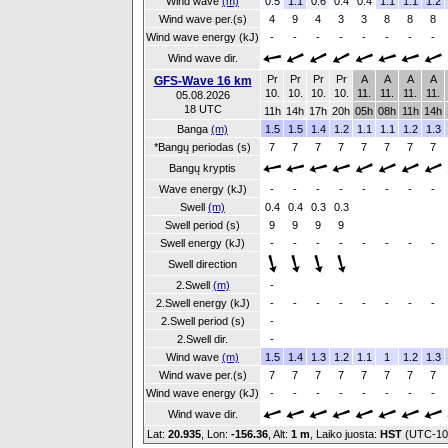
Wind wave
(m)
0.5
1.1
0.6
0.4
0.4
1.1
1.1
1.2
Wind wave per.(s)
4
9
4
3
3
8
8
8
Wind wave energy (kJ)
-
-
-
-
-
-
-
-
Wind wave dir.
Pr
Pr
Pr
Pr
A
A
A
A
GFS-Wave 16 km
10.
10.
10.
10.
11.
11.
11.
11.
05.08.2026
18 UTC
11h
14h
17h
20h
05h
08h
11h
14h
Banga
(m)
1.5
1.5
1.4
1.2
1.1
1.1
1.2
1.3
*Bangų periodas (s)
7
7
7
7
7
7
7
7
Bangų kryptis
Wave energy (kJ)
-
-
-
-
-
-
-
-
Swell
(m)
0.4
0.4
0.3
0.3
Swell period (s)
9
9
9
9
Swell energy (kJ)
-
-
-
-
-
-
-
-
Swell direction
2.Swell
(m)
-
2.Swell energy (kJ)
-
-
-
-
-
-
-
-
2.Swell period (s)
-
2.Swell dir.
-
Wind wave
(m)
1.5
1.4
1.3
1.2
1.1
1
1.2
1.3
Wind wave per.(s)
7
7
7
7
7
7
7
7
Wind wave energy (kJ)
-
-
-
-
-
-
-
-
Wind wave dir.
Lat:
20.935
, Lon:
-156.36
,
Alt:
1 m
, Laiko juosta:
HST
(UTC-1