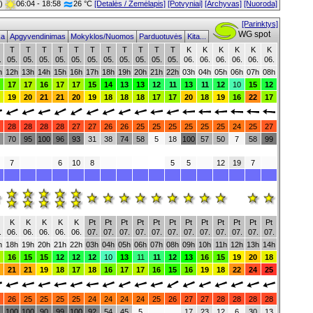
0)
06:04 - 18:58
26 °C
[Detalės / Žemėlapis]
[Potvyniai]
[Archyvas]
[Nuoroda]
[Parinktys]
WG spot
ika
Apgyvendinimas
Mokyklos/Nuomos
Parduotuvės
Kita...
T
T
T
T
T
T
T
T
T
T
T
K
K
K
K
K
K
.
05.
05.
05.
05.
05.
05.
05.
05.
05.
05.
05.
06.
06.
06.
06.
06.
06.
h
12h
13h
14h
15h
16h
17h
18h
19h
20h
21h
22h
03h
04h
05h
06h
07h
08h
17
17
16
17
17
15
14
13
13
12
11
13
11
12
10
15
12
19
20
21
21
20
19
18
18
18
17
17
20
18
19
16
22
17
28
28
28
28
27
27
26
26
25
25
25
25
25
25
24
25
27
70
95
100
96
93
31
38
74
58
5
18
100
57
50
7
58
99
7
6
10
8
5
5
12
19
7
K
K
K
K
K
Pt
Pt
Pt
Pt
Pt
Pt
Pt
Pt
Pt
Pt
Pt
Pt
.
06.
06.
06.
06.
06.
07.
07.
07.
07.
07.
07.
07.
07.
07.
07.
07.
07.
h
18h
19h
20h
21h
22h
03h
04h
05h
06h
07h
08h
09h
10h
11h
12h
13h
14h
16
15
15
12
12
12
10
13
11
11
12
13
16
15
19
20
18
21
21
19
18
17
18
16
17
17
16
15
16
19
18
22
24
25
26
25
25
25
25
24
24
24
24
25
26
27
27
28
28
28
28
100
100
90
99
100
92
54
45
5
17
23
12
6
30
13