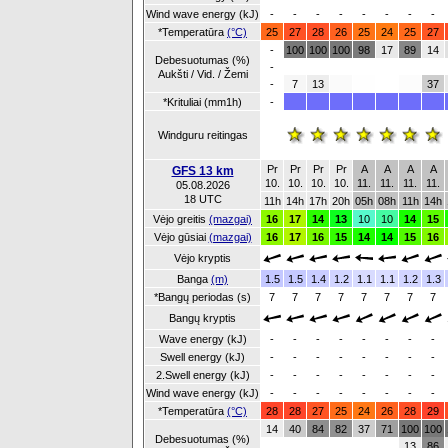
Wind wave energy (kJ)
-
-
-
-
-
-
-
-
*Temperatūra
(°C)
25
27
28
26
25
24
25
27
-
100
100
100
98
17
89
14
Debesuotumas (%)
-
Aukšti / Vid. / Žemi
-
7
13
37
*Krituliai (mm1h)
-
Windguru reitingas
Pr
Pr
Pr
Pr
A
A
A
A
GFS 13 km
10.
10.
10.
10.
11.
11.
11.
11.
05.08.2026
18 UTC
11h
14h
17h
20h
05h
08h
11h
14h
Vėjo greitis
(mazgai)
16
17
14
13
10
10
14
15
Vėjo gūsiai
(mazgai)
16
17
16
15
14
14
15
16
Vėjo kryptis
Banga
(m)
1.5
1.5
1.4
1.2
1.1
1.1
1.2
1.3
*Bangų periodas (s)
7
7
7
7
7
7
7
7
Bangų kryptis
Wave energy (kJ)
-
-
-
-
-
-
-
-
Swell energy (kJ)
-
-
-
-
-
-
-
-
2.Swell energy (kJ)
-
-
-
-
-
-
-
-
Wind wave energy (kJ)
-
-
-
-
-
-
-
-
*Temperatūra
(°C)
28
28
27
25
24
26
28
29
14
40
84
82
37
71
100
100
Debesuotumas (%)
13
86