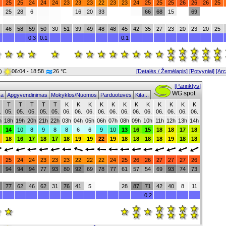
25
25
24
24
24
23
23
23
22
23
23
24
25
25
25
26
26
26
25
25
28
6
16
20
33
66
68
15
69
46
58
59
50
30
51
39
49
48
48
45
42
35
27
23
20
23
20
25
0.3
0.1
0.1
0)
06:04 - 18:58
26 °C
[Detalės / Žemėlapis]
[Potvyniai]
[Ar
[Parinktys]
WG spot
ika
Apgyvendinimas
Mokyklos/Nuomos
Parduotuvės
Kita...
T
T
T
T
T
K
K
K
K
K
K
K
K
K
K
K
K
.
05.
05.
05.
05.
05.
06.
06.
06.
06.
06.
06.
06.
06.
06.
06.
06.
06.
h
18h
19h
20h
21h
22h
03h
04h
05h
06h
07h
08h
09h
10h
11h
12h
13h
14h
14
10
8
9
8
8
6
6
9
10
13
16
15
18
18
17
18
18
16
17
18
17
18
19
19
22
19
18
18
18
18
19
18
18
25
24
24
23
23
23
22
22
22
24
25
26
26
27
27
27
26
94
94
94
77
93
80
92
69
78
77
61
57
54
69
93
74
73
77
62
46
62
31
76
41
5
28
87
71
42
40
8
11
0.2