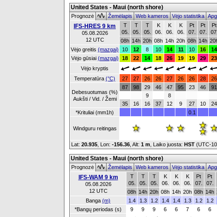
United States - Maui (north shore)
Prognozė
Žemėlapis
Web kameros
Vėjo statistika
Apg
T
T
T
K
K
K
Pt
Pt
Pt
IFS-HRES 9 km
05.
05.
05.
06.
06.
06.
07.
07.
07
05.08.2026
12 UTC
08h
14h
20h
08h
14h
20h
08h
14h
20
Vėjo greitis
(mazgai)
10
12
8
10
14
11
10
16
14
Vėjo gūsiai
(mazgai)
18
22
14
18
26
19
19
29
23
Vėjo kryptis
Temperatūra
(°C)
27
27
26
26
27
26
26
28
26
87
98
29
46
47
95
23
46
91
Debesuotumas (%)
9
8
Aukšti / Vid. / Žemi
35
16
16
37
12
9
27
10
24
*Krituliai (mm1h)
0.1
Windguru reitingas
Lat:
20.935
, Lon:
-156.36
,
Alt:
1 m
, Laiko juosta:
HST
(UTC-1
United States - Maui (north shore)
Prognozė
Žemėlapis
Web kameros
Vėjo statistika
Apg
T
T
T
K
K
K
Pt
Pt
IFS-WAM 9 km
05.
05.
05.
06.
06.
06.
07.
07.
05.08.2026
12 UTC
08h
14h
20h
08h
14h
20h
08h
14h
Banga
(m)
1.4
1.3
1.2
1.4
1.4
1.3
1.2
1.2
*Bangų periodas (s)
9
9
9
6
6
7
6
6