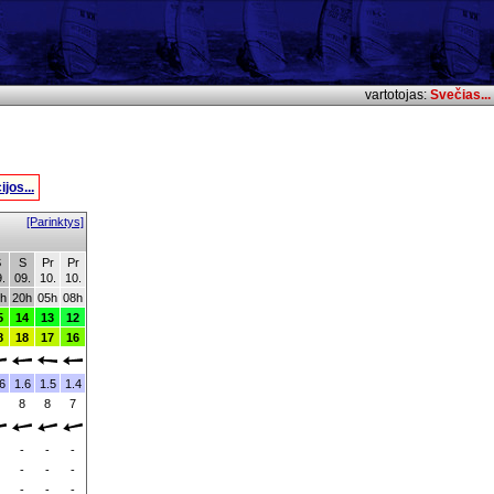
vartotojas:
Svečias...
jos...
[Parinktys]
S
S
Pr
Pr
.
09.
10.
10.
h
20h
05h
08h
5
14
13
12
8
18
17
16
6
1.6
1.5
1.4
8
8
7
-
-
-
-
-
-
-
-
-