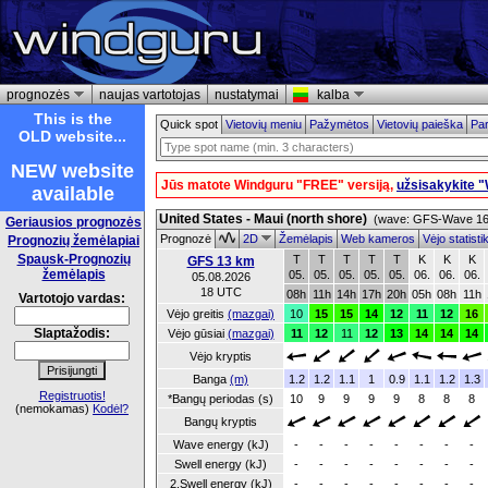
prognozės
naujas vartotojas
nustatymai
kalba
This is the
Quick spot
Vietovių meniu
Pažymėtos
Vietovių paieška
Par
OLD website...
NEW website
Jūs matote Windguru "FREE" versiją,
užsisakykite 
available
United States - Maui (north shore)
(wave: GFS-Wave 16 
Geriausios prognozės
Prognozė
2D
Žemėlapis
Web kameros
Vėjo statist
Prognozių žemėlapiai
Spausk-Prognozių
T
T
T
T
T
K
K
K
GFS 13 km
žemėlapis
05.
05.
05.
05.
05.
06.
06.
06.
05.08.2026
18 UTC
08h
11h
14h
17h
20h
05h
08h
11h
Vartotojo vardas:
Vėjo greitis
(mazgai)
10
15
15
14
12
11
12
16
Slaptažodis:
Vėjo gūsiai
(mazgai)
11
12
11
12
13
14
14
14
Vėjo kryptis
Banga
(m)
1.2
1.2
1.1
1
0.9
1.1
1.2
1.3
Registruotis!
*Bangų periodas (s)
10
9
9
9
9
8
8
8
(nemokamas)
Kodėl?
Bangų kryptis
Wave energy (kJ)
-
-
-
-
-
-
-
-
Swell energy (kJ)
-
-
-
-
-
-
-
-
2.Swell energy (kJ)
-
-
-
-
-
-
-
-