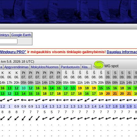
inktys
Google Earth
"Windguru PRO"
ir mėgaukitės visomis tinklapio galimybėmis!
Daugiau informaci
km 5.8. 2026 18 UTC)
WG spot
ika
Apgyvendinimas
Mokyklos/Nuomos
Parduotuvės
Kita...
K
K
K
Pt
Pt
Pt
Pt
Pt
Pt
Š
Š
Š
Š
Š
Š
S
S
S
S
06.
06.
06.
07.
07.
07.
07.
07.
07.
08.
08.
08.
08.
08.
08.
09.
09.
09.
09.
09
14h
17h
20h
05h
08h
11h
14h
17h
20h
05h
08h
11h
14h
17h
20h
05h
08h
11h
14h
17
16
13
12
10
12
16
16
14
15
12
13
19
18
19
15
15
16
18
16
1
13
12
13
14
15
15
18
17
18
17
17
18
16
17
19
20
21
20
21
1
1.2
1
0.9
0.9
0.9
1.1
1.4
1.3
1.2
1.2
1.3
1.3
1.3
1.4
1.4
1.7
1.8
1.8
1.9
1.
8
8
8
7
7
7
5
5
7
7
7
7
7
7
7
7
7
7
7
8
-
-
-
-
-
-
-
-
-
-
-
-
-
-
-
-
-
-
-
-
-
-
-
-
-
-
-
-
-
-
-
-
-
-
-
-
-
-
-
-
-
-
-
-
-
-
-
-
-
-
-
-
-
-
-
-
-
-
-
-