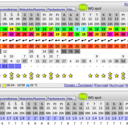
[P
WG spot
yvendinimas
Mokyklos/Nuomos
Parduotuvės
Kita...
Š
Š
Š
S
S
S
Pr
Pr
Pr
A
A
A
T
T
T
K
K
K
Pt
.
08.
08.
08.
09.
09.
09.
10.
10.
10.
11.
11.
11.
12.
12.
12.
13.
13.
13.
14.
h
08h
14h
20h
08h
14h
20h
08h
14h
20h
08h
14h
20h
08h
14h
20h
08h
14h
20h
08h
14
18
16
14
17
12
14
17
12
12
15
9
9
16
12
13
19
15
16
24
32
25
25
29
20
24
29
19
22
27
15
18
28
20
23
33
24
28
26
28
26
27
28
26
26
28
26
26
28
26
26
28
26
27
28
26
27
12
24
14
43
6
89
78
84
6
10
7
10
8
6
10
7
8
9
33
8
12
47
7
21
31
17
30
27
6
10
33
8
7
16
15
36
54
0.1
-
-
-
-
-
-
-
-
-
-
-
-
-
-
-
-
0)
06:04 - 18:58
26 °C
[Detalės / Žemėlapis]
[Potvyniai]
[Archyvas]
[
WG spot
yvendinimas
Mokyklos/Nuomos
Parduotuvės
Kita...
Pt
Š
Š
Š
S
S
S
Pr
Pr
Pr
A
A
A
T
T
T
K
K
K
P
07.
08.
08.
08.
09.
09.
09.
10.
10.
10.
11.
11.
11.
12.
12.
12.
13.
13.
13.
14
20h
08h
14h
20h
08h
14h
20h
08h
14h
20h
08h
14h
20h
08h
14h
20h
08h
14h
20h
08
1.6
1.7
1.8
1.8
2
2
1.9
2
2
1.8
1.5
1.5
1.4
1.3
1.4
1.4
1.5
1.6
1.7
1.
6
7
7
7
8
8
8
8
7
7
8
7
7
7
7
7
7
7
7
8