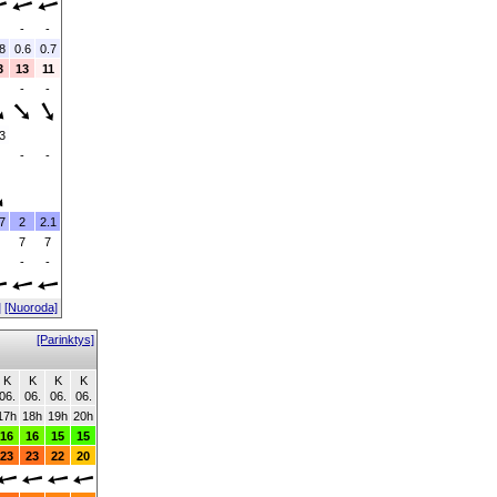
-
-
8
0.6
0.7
3
13
11
-
-
3
-
-
7
2
2.1
7
7
-
-
]
[Nuoroda]
[Parinktys]
K
K
K
K
06.
06.
06.
06.
17h
18h
19h
20h
16
16
15
15
23
23
22
20