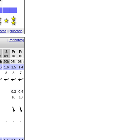
yvas]
[Nuoroda]
[Parinktys]
S
S
Pr
Pr
.
09.
10.
10.
h
20h
05h
08h
6
1.6
1.5
1.4
8
8
7
-
-
-
0.3
0.4
10
10
-
-
-
-
-
-