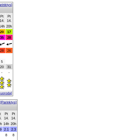
arinktys]
Pt
Pt
14.
14.
14h
20h
20
17
35
28
28
26
5
20
31
-
-
Nuoroda]
[Parinktys]
t
Pt
Pt
.
14.
14.
h
14h
20h
9
2.1
2.3
8
8