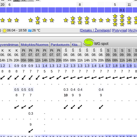
20
6
8
5
11
0.1
0)
06:04 - 18:58
26 °C
[Detalės / Žemėlapis]
[Potvyniai]
[Arch
WG spot
yvendinimas
Mokyklos/Nuomos
Parduotuvės
Kita...
K
K
K
Pt
Pt
Pt
Pt
Pt
Pt
Š
Š
Š
Š
Š
Š
S
S
S
S
06.
06.
06.
07.
07.
07.
07.
07.
07.
08.
08.
08.
08.
08.
08.
09.
09.
09.
09.
09
14h
17h
20h
05h
08h
11h
14h
17h
20h
05h
08h
11h
14h
17h
20h
05h
08h
11h
14h
17
1.2
1
0.9
0.9
0.9
1.1
1.4
1.3
1.2
1.2
1.3
1.3
1.3
1.4
1.4
1.7
1.8
1.8
1.9
1.
8
8
8
7
7
7
5
5
7
7
7
7
7
7
7
7
7
7
7
8
-
-
-
-
-
-
-
-
-
-
-
-
-
-
-
-
-
-
-
-
0.5
0.5
0.5
0.3
0.4
0.4
0.4
8
7
7
10
9
9
9
-
-
-
-
-
-
-
-
-
-
-
-
-
-
-
-
-
-
-
-
0.3
-
-
-
-
-
-
-
-
-
-
-
-
-
-
-
-
-
-
-
-
-
9
-
-