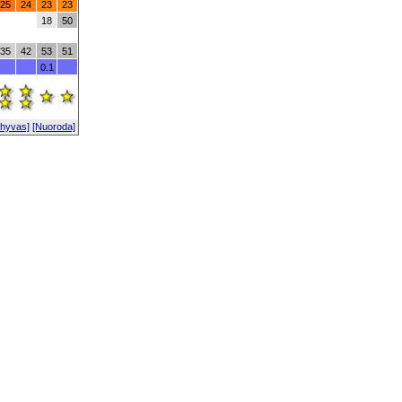
25
24
23
23
18
50
35
42
53
51
0.1
chyvas]
[Nuoroda]