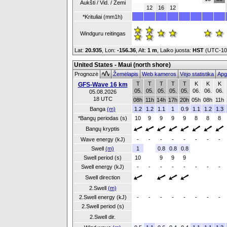
Aukšti / Vid. / Žemi
12
16
12
*Krituliai (mm1h)
Windguru reitingas
Lat:
20.935
, Lon:
-156.36
,
Alt:
1 m
, Laiko juosta:
HST
(UTC-1
United States - Maui (north shore)
Prognozė
Žemėlapis
Web kameros
Vėjo statistika
Apg
T
T
T
T
T
K
K
K
GFS-Wave 16 km
05.
05.
05.
05.
05.
06.
06.
06.
05.08.2026
18 UTC
08h
11h
14h
17h
20h
05h
08h
11h
Banga
(m)
1.2
1.2
1.1
1
0.9
1.1
1.2
1.3
*Bangų periodas (s)
10
9
9
9
9
8
8
8
Bangų kryptis
Wave energy (kJ)
-
-
-
-
-
-
-
-
Swell
(m)
1
0.8
0.8
0.8
Swell period (s)
10
9
9
9
Swell energy (kJ)
-
-
-
-
-
-
-
-
Swell direction
2.Swell
(m)
2.Swell energy (kJ)
-
-
-
-
-
-
-
-
2.Swell period (s)
2.Swell dir.