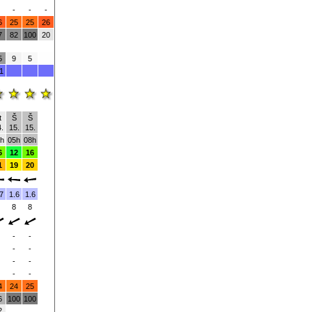
-
-
-
6
25
25
26
7
82
100
20
5
9
5
1
t
Š
Š
.
15.
15.
h
05h
08h
6
12
16
1
19
20
7
1.6
1.6
8
8
-
-
-
-
-
-
-
-
4
24
25
6
100
100
2