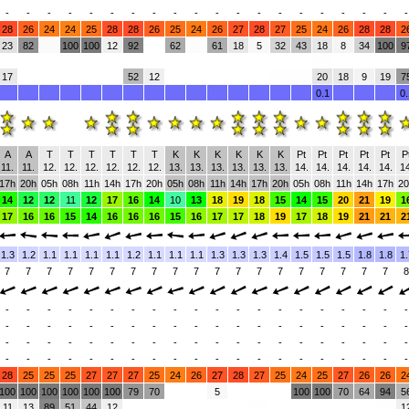
-
-
-
-
-
-
-
-
-
-
-
-
-
-
-
-
-
-
-
-
28
26
24
24
25
28
28
26
25
24
26
27
28
27
25
24
26
28
28
2
23
82
100
100
12
92
62
61
18
5
32
43
18
8
34
100
9
17
52
12
20
18
9
19
7
0.1
0.
A
A
T
T
T
T
T
T
K
K
K
K
K
K
Pt
Pt
Pt
Pt
Pt
P
11.
11.
12.
12.
12.
12.
12.
12.
13.
13.
13.
13.
13.
13.
14.
14.
14.
14.
14.
14
17h
20h
05h
08h
11h
14h
17h
20h
05h
08h
11h
14h
17h
20h
05h
08h
11h
14h
17h
20
14
12
12
11
12
17
16
14
10
13
18
19
18
15
14
15
20
21
19
1
17
16
16
15
14
16
16
16
15
16
17
17
18
19
17
18
19
21
21
2
1.3
1.2
1.1
1.1
1.1
1.1
1.2
1.1
1.1
1.1
1.3
1.3
1.3
1.4
1.5
1.5
1.5
1.8
1.8
1.
7
7
7
7
7
7
7
7
7
7
7
7
7
7
7
7
7
7
7
8
-
-
-
-
-
-
-
-
-
-
-
-
-
-
-
-
-
-
-
-
-
-
-
-
-
-
-
-
-
-
-
-
-
-
-
-
-
-
-
-
-
-
-
-
-
-
-
-
-
-
-
-
-
-
-
-
-
-
-
-
-
-
-
-
-
-
-
-
-
-
-
-
-
-
-
-
-
-
-
-
28
25
25
25
27
27
27
25
24
26
27
28
27
25
24
25
27
26
26
2
100
100
100
100
100
100
79
70
5
100
100
70
64
94
5
11
13
89
51
44
12
1