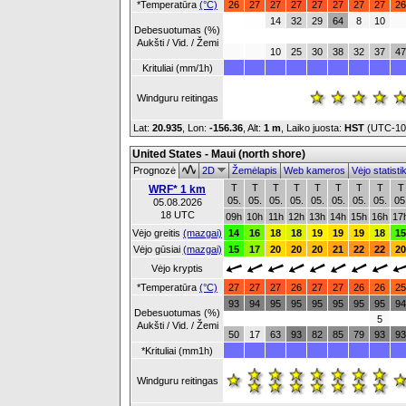
*Temperatūra
(°C)
26
27
27
27
27
27
27
27
26
14
32
29
64
8
10
Debesuotumas (%)
Aukšti / Vid. / Žemi
10
25
30
38
32
37
47
Krituliai (mm/1h)
Windguru reitingas
Lat:
20.935
, Lon:
-156.36
,
Alt:
1 m
, Laiko juosta:
HST
(UTC-1
United States - Maui (north shore)
Prognozė
2D
Žemėlapis
Web kameros
Vėjo statist
T
T
T
T
T
T
T
T
T
WRF* 1 km
05.
05.
05.
05.
05.
05.
05.
05.
05
05.08.2026
18 UTC
09h
10h
11h
12h
13h
14h
15h
16h
17
Vėjo greitis
(mazgai)
14
16
18
18
19
19
19
18
15
Vėjo gūsiai
(mazgai)
15
17
20
20
20
21
22
22
20
Vėjo kryptis
*Temperatūra
(°C)
27
27
27
26
27
27
26
26
25
93
94
95
95
95
95
95
95
94
Debesuotumas (%)
5
Aukšti / Vid. / Žemi
50
17
63
93
82
85
79
93
93
*Krituliai (mm1h)
Windguru reitingas