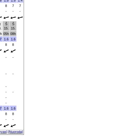
6
1.5
1.5
1.4
8
7
7
-
-
-
t
Š
Š
.
15.
15.
h
05h
08h
7
1.6
1.6
8
8
-
-
-
-
-
-
-
-
-
7
1.6
1.6
8
8
-
-
yvas]
[Nuoroda]