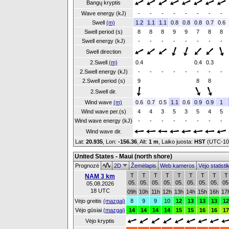
Bangų kryptis
Wave energy (kJ)
-
-
-
-
-
-
-
-
Swell
(m)
1.2
1.1
1.1
0.8
0.8
0.8
0.7
0.6
Swell period (s)
8
8
8
9
9
7
8
8
Swell energy (kJ)
-
-
-
-
-
-
-
-
Swell direction
2.Swell
(m)
0.4
0.4
0.3
2.Swell energy (kJ)
-
-
-
-
-
-
-
-
2.Swell period (s)
9
8
8
2.Swell dir.
Wind wave
(m)
0.6
0.7
0.5
1.1
0.6
0.9
0.9
1
Wind wave per.(s)
4
4
3
5
3
5
4
5
Wind wave energy (kJ)
-
-
-
-
-
-
-
-
Wind wave dir.
Lat:
20.935
, Lon:
-156.36
,
Alt:
1 m
, Laiko juosta:
HST
(UTC-1
United States - Maui (north shore)
Prognozė
2D
Žemėlapis
Web kameros
Vėjo statist
T
T
T
T
T
T
T
T
T
NAM 3 km
05.
05.
05.
05.
05.
05.
05.
05.
05
05.08.2026
18 UTC
09h
10h
11h
12h
13h
14h
15h
16h
17
Vėjo greitis
(mazgai)
8
9
9
10
12
13
13
13
12
Vėjo gūsiai
(mazgai)
14
14
14
14
15
15
16
16
17
Vėjo kryptis