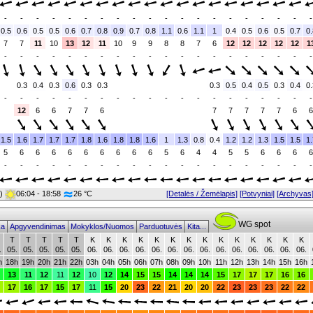
-
-
-
-
-
-
-
-
-
-
-
-
-
-
-
-
-
-
-
-
0.5
0.6
0.5
0.5
0.6
0.7
0.8
0.9
0.7
0.8
1.1
0.6
1.1
1
0.4
0.5
0.6
0.5
0.7
0.
7
7
11
10
13
12
11
10
9
9
8
8
7
6
12
12
12
12
12
1
-
-
-
-
-
-
-
-
-
-
-
-
-
-
-
-
-
-
-
-
0.3
0.4
0.3
0.6
0.3
0.3
0.3
0.5
0.4
0.5
0.3
0.4
0.
-
-
-
-
-
-
-
-
-
-
-
-
-
-
-
-
-
-
-
-
12
6
6
7
7
6
7
7
7
7
7
6
6
1.5
1.6
1.7
1.7
1.7
1.8
1.6
1.8
1.8
1.6
1
1.3
0.8
0.4
1.2
1.2
1.3
1.5
1.5
1.
5
6
6
6
6
6
6
6
6
6
5
6
4
4
5
5
6
6
6
6
-
-
-
-
-
-
-
-
-
-
-
-
-
-
-
-
-
-
-
-
0)
06:04 - 18:58
26 °C
[Detalės / Žemėlapis]
[Potvyniai]
[Archyvas
WG spot
ika
Apgyvendinimas
Mokyklos/Nuomos
Parduotuvės
Kita...
T
T
T
T
T
K
K
K
K
K
K
K
K
K
K
K
K
K
K
.
05.
05.
05.
05.
05.
06.
06.
06.
06.
06.
06.
06.
06.
06.
06.
06.
06.
06.
06.
h
18h
19h
20h
21h
22h
03h
04h
05h
06h
07h
08h
09h
10h
11h
12h
13h
14h
15h
16h
13
11
12
11
12
10
12
14
15
15
14
14
14
15
17
17
17
16
16
17
16
17
15
17
11
15
20
23
22
21
20
20
22
23
23
23
22
22