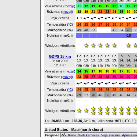
12 UTC
05h
08h
11h
14h
17h
20h
05h
08h
11
Vēja ātrums
(mezgli)
11
12
13
15
15
13
10
12
1
Brāzmas
(mezgli)
18
19
21
23
23
21
15
19
2
Vēja virziens
Temperatūra
(°C)
24
25
26
27
26
25
24
24
2
Mākoņainība (%)
49
48
33
42
34
76
3
Nokrišņi (mm/1h)
0.5
Windguru vērtējums
Ce
Ce
Ce
Ce
Ce
Ce
Pk
Pk
P
GDPS 15 km
13.
13.
13.
13.
13.
13.
14.
14.
14
08.08.2026
12 UTC
05h
08h
11h
14h
17h
20h
05h
08h
11
Vēja ātrums
(mezgli)
14
15
17
18
18
18
17
18
1
Brāzmas
(mezgli)
23
25
27
28
28
30
29
29
2
Vēja virziens
Temperatūra
(°C)
24
25
26
26
26
25
25
25
2
Mākoņainība (%)
69
37
70
46
66
49
46
44
5
Nokrišņi (mm/1h)
-
-
-
-
-
-
-
-
-
Windguru vērtējums
Lat:
20.935
, Lon:
-156.36
,
Alt:
1 m
, Laika zona:
HST
(UTC-10
United States - Maui (north shore)
Prognoze
Karte
Web kameras
Vēja stacijas
Apmešanā