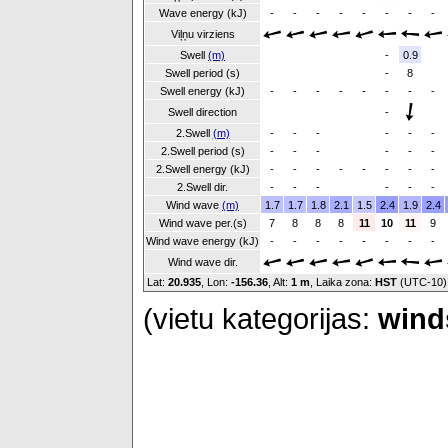
Wave energy (kJ)
-
-
-
-
-
-
-
-
Viļņu virziens
Swell
(m)
-
0.9
Swell period (s)
-
8
Swell energy (kJ)
-
-
-
-
-
-
-
-
Swell direction
-
2.Swell
(m)
-
-
-
-
-
-
2.Swell period (s)
-
-
-
-
-
-
2.Swell energy (kJ)
-
-
-
-
-
-
-
-
2.Swell dir.
-
-
-
-
-
-
Wind wave
(m)
1.7
1.7
1.8
2.1
1.5
2.4
1.9
2.4
Wind wave per.(s)
7
8
8
8
11
10
11
9
Wind wave energy (kJ)
-
-
-
-
-
-
-
-
Wind wave dir.
Lat:
20.935
, Lon:
-156.36
,
Alt:
1 m
, Laika zona:
HST
(UTC-10
(vietu kategorijas:
winds