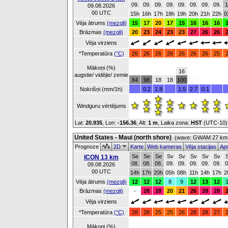
09.
09.
09.
09.
09.
09.
09.
09.
1
09.08.2026
00 UTC
15h
16h
17h
18h
19h
20h
21h
22h
0
Vēja ātrums
(mezgli)
15
17
20
17
15
16
16
16
Brāzmas
(mezgli)
20
23
24
23
23
27
26
26
Vēja virziens
*Temperatūra
(°C)
26
26
26
26
26
26
26
25
Mākoņi (%)
16
augstie/ vidējie/ zemie
84
98
18
18
100
Nokrišņi (mm/1h)
0.2
1.8
1.5
2.7
0.1
Windguru vērtējums
Lat:
20.935
, Lon:
-156.36
,
Alt:
1 m
, Laika zona:
HST
(UTC-10
United States - Maui (north shore)
(wave: GWAM 27 km 
Prognoze
2D
Karte
Web kameras
Vēja stacijas
Apm
Se
Se
Se
Sv
Sv
Sv
Sv
Sv
ICON 13 km
08.
08.
08.
09.
09.
09.
09.
09.
0
09.08.2026
00 UTC
14h
17h
20h
05h
08h
11h
14h
17h
2
Vēja ātrums
(mezgli)
12
12
12
8
9
12
13
12
Brāzmas
(mezgli)
-
28
28
20
21
26
28
28
Vēja virziens
*Temperatūra
(°C)
28
28
25
25
26
28
28
27
Mākoņi (%)