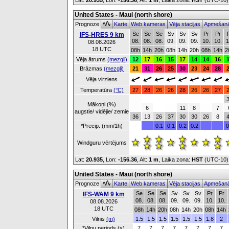
Lat:
20.935
, Lon:
-156.36
,
Alt:
1 m
, Laika zona:
HST
(UTC-10
United States - Maui (north shore)
Prognoze
Karte
Web kameras
Vēja stacijas
Apmešanā
Se
Se
Se
Sv
Sv
Sv
Pr
Pr
IFS-HRES 9 km
08.
08.
08.
09.
09.
09.
10.
10.
1
08.08.2026
18 UTC
08h
14h
20h
08h
14h
20h
08h
14h
2
Vēja ātrums
(mezgli)
12
17
16
15
17
14
14
16
Brāzmas
(mezgli)
21
31
26
25
30
23
24
28
Vēja virziens
Temperatūra
(°C)
27
28
26
26
28
26
26
27
Mākoņi (%)
6
11
8
7
augstie/ vidējie/ zemie
36
13
26
37
30
30
26
8
*Precip. (mm/1h)
-
0.1
0.1
0.2
0.2
0
Windguru vērtējums
Lat:
20.935
, Lon:
-156.36
,
Alt:
1 m
, Laika zona:
HST
(UTC-10
United States - Maui (north shore)
Prognoze
Karte
Web kameras
Vēja stacijas
Apmešanā
Se
Se
Se
Sv
Sv
Sv
Pr
Pr
IFS-WAM 9 km
08.
08.
08.
09.
09.
09.
10.
10.
08.08.2026
18 UTC
08h
14h
20h
08h
14h
20h
08h
14h
Vilnis
(m)
1.5
1.5
1.5
1.5
1.5
1.5
1.8
2
*Viļņu periods (s)
7
7
7
7
7
7
7
7