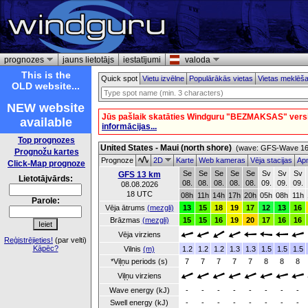
prognozes
jauns lietotājs
iestatījumi
valoda
This is the
Quick spot
Vietu izvēlne
Populārākās vietas
Vietas meklēš
OLD website...
NEW website
Jūs pašlaik skatāties Windguru "BEZMAKSAS" versi
available
informācijas...
Top prognozes
United States - Maui (north shore)
(wave: GFS-Wave 16 
Prognožu kartes
Prognoze
2D
Karte
Web kameras
Vēja stacijas
Apm
Click-Map prognoze
Se
Se
Se
Se
Se
Sv
Sv
Sv
GFS 13 km
Lietotājvārds:
08.
08.
08.
08.
08.
09.
09.
09.
08.08.2026
18 UTC
08h
11h
14h
17h
20h
05h
08h
11h
Parole:
Vēja ātrums
(mezgli)
13
15
18
19
17
12
13
16
Brāzmas
(mezgli)
15
15
16
19
20
17
16
16
Vēja virziens
Reģistrējieties!
(par velti)
Kāpēc?
Vilnis
(m)
1.2
1.2
1.2
1.3
1.3
1.5
1.5
1.5
*Viļņu periods (s)
7
7
7
7
7
8
8
8
Viļņu virziens
Wave energy (kJ)
-
-
-
-
-
-
-
-
Swell energy (kJ)
-
-
-
-
-
-
-
-