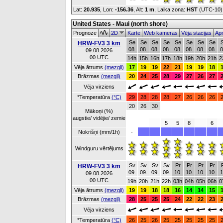
Lat:
20.935
, Lon:
-156.36
,
Alt:
1 m
, Laika zona:
HST
(UTC-10
United States - Maui (north shore)
Prognoze
2D
Karte
Web kameras
Vēja stacijas
Apm
Se
Se
Se
Se
Se
Se
Se
Se
HRW-FV3 3 km
08.
08.
08.
08.
08.
08.
08.
08.
0
09.08.2026
00 UTC
14h
15h
16h
17h
18h
19h
20h
21h
2
Vēja ātrums
(mezgli)
17
19
19
22
21
19
19
18
Brāzmas
(mezgli)
20
24
25
28
29
27
26
27
Vēja virziens
*Temperatūra
(°C)
29
28
28
28
27
26
26
26
20
26
30
Mākoņi (%)
augstie/ vidējie/ zemie
5
5
8
6
Nokrišņi (mm/1h)
-
Windguru vērtējums
Sv
Sv
Sv
Sv
Pr
Pr
Pr
Pr
HRW-FV3 3 km
09.
09.
09.
09.
10.
10.
10.
10.
1
09.08.2026
00 UTC
19h
20h
21h
22h
03h
04h
05h
06h
0
Vēja ātrums
(mezgli)
19
19
18
18
16
14
14
15
Brāzmas
(mezgli)
28
25
25
25
24
22
22
23
Vēja virziens
*Temperatūra
(°C)
26
25
26
25
25
25
25
25