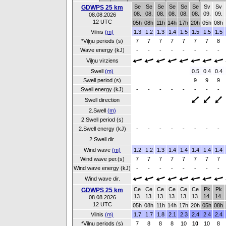
Se
Se
Se
Se
Se
Se
Sv
Sv
GDWPS 25 km
08.
08.
08.
08.
08.
08.
09.
09.
08.08.2026
12 UTC
05h
08h
11h
14h
17h
20h
05h
08h
Vilnis
(m)
1.3
1.2
1.3
1.4
1.5
1.5
1.5
1.5
*Viļņu periods (s)
7
7
7
7
7
7
7
8
Wave energy (kJ)
-
-
-
-
-
-
-
-
Viļņu virziens
Swell
(m)
0.5
0.4
0.4
Swell period (s)
9
9
9
Swell energy (kJ)
-
-
-
-
-
-
-
-
Swell direction
2.Swell
(m)
2.Swell period (s)
2.Swell energy (kJ)
-
-
-
-
-
-
-
-
2.Swell dir.
Wind wave
(m)
1.2
1.2
1.3
1.4
1.4
1.4
1.4
1.4
Wind wave per.(s)
7
7
7
7
7
7
7
7
Wind wave energy (kJ)
-
-
-
-
-
-
-
-
Wind wave dir.
Ce
Ce
Ce
Ce
Ce
Ce
Pk
Pk
GDWPS 25 km
13.
13.
13.
13.
13.
13.
14.
14.
08.08.2026
12 UTC
05h
08h
11h
14h
17h
20h
05h
08h
Vilnis
(m)
1.7
1.7
1.8
2.1
2.3
2.4
2.4
2.4
*Viļņu periods (s)
7
8
8
8
10
10
10
8