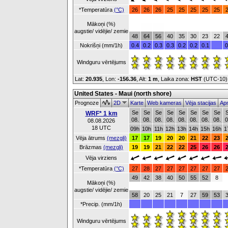
*Temperatūra
(°C)
26
26
26
25
25
25
25
25
Mākoņi (%)
augstie/ vidējie/ zemie
48
64
56
40
35
30
23
22
Nokrišņi (mm/1h)
0.4
0.2
0.3
0.3
0.2
0.2
0.1
0
Windguru vērtējums
Lat:
20.935
, Lon:
-156.36
,
Alt:
1 m
, Laika zona:
HST
(UTC-10
United States - Maui (north shore)
Prognoze
2D
Karte
Web kameras
Vēja stacijas
Apm
Se
Se
Se
Se
Se
Se
Se
Se
WRF* 1 km
08.
08.
08.
08.
08.
08.
08.
08.
0
08.08.2026
18 UTC
09h
10h
11h
12h
13h
14h
15h
16h
1
Vēja ātrums
(mezgli)
17
17
19
20
20
21
22
23
Brāzmas
(mezgli)
19
19
21
22
22
25
26
26
Vēja virziens
*Temperatūra
(°C)
27
28
27
27
27
27
27
27
49
42
38
40
50
55
52
8
Mākoņi (%)
augstie/ vidējie/ zemie
58
20
25
21
7
27
59
53
*Precip. (mm/1h)
Windguru vērtējums