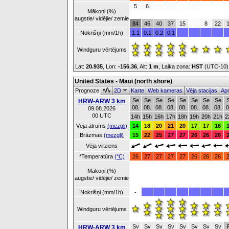
5
6
Mākoņi (%)
augstie/ vidējie/ zemie
84
46
40
37
15
8
22
Nokrišņi (mm/1h)
1.1
0.1
0.2
0.1
Windguru vērtējums
Lat:
20.935
, Lon:
-156.36
,
Alt:
1 m
, Laika zona:
HST
(UTC-10
United States - Maui (north shore)
Prognoze
2D
Karte
Web kameras
Vēja stacijas
Apm
Se
Se
Se
Se
Se
Se
Se
Se
HRW-ARW 3 km
08.
08.
08.
08.
08.
08.
08.
08.
0
09.08.2026
00 UTC
14h
15h
16h
17h
18h
19h
20h
21h
2
Vēja ātrums
(mezgli)
14
18
20
21
20
17
17
16
Brāzmas
(mezgli)
15
22
25
27
27
26
26
26
Vēja virziens
*Temperatūra
(°C)
26
27
27
27
27
26
26
26
Mākoņi (%)
augstie/ vidējie/ zemie
Nokrišņi (mm/1h)
-
Windguru vērtējums
Sv
Sv
Sv
Sv
Sv
Sv
Sv
Sv
HRW-ARW 3 km