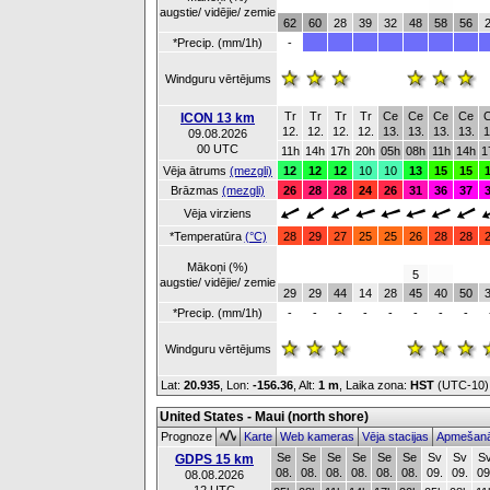
augstie/ vidējie/ zemie
62
60
28
39
32
48
58
56
*Precip. (mm/1h)
-
Windguru vērtējums
Tr
Tr
Tr
Tr
Ce
Ce
Ce
Ce
ICON 13 km
12.
12.
12.
12.
13.
13.
13.
13.
1
09.08.2026
00 UTC
11h
14h
17h
20h
05h
08h
11h
14h
1
Vēja ātrums
(mezgli)
12
12
12
10
10
13
15
15
Brāzmas
(mezgli)
26
28
28
24
26
31
36
37
Vēja virziens
*Temperatūra
(°C)
28
29
27
25
25
26
28
28
Mākoņi (%)
5
augstie/ vidējie/ zemie
29
29
44
14
28
45
40
50
*Precip. (mm/1h)
-
-
-
-
-
-
-
-
Windguru vērtējums
Lat:
20.935
, Lon:
-156.36
,
Alt:
1 m
, Laika zona:
HST
(UTC-10
United States - Maui (north shore)
Prognoze
Karte
Web kameras
Vēja stacijas
Apmešanā
Se
Se
Se
Se
Se
Se
Sv
Sv
S
GDPS 15 km
08.
08.
08.
08.
08.
08.
09.
09.
09
08.08.2026