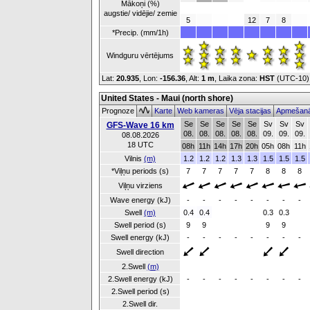
Mākoņi (%)
augstie/ vidējie/ zemie
5
12
7
8
*Precip. (mm/1h)
Windguru vērtējums
Lat:
20.935
, Lon:
-156.36
,
Alt:
1 m
, Laika zona:
HST
(UTC-10
United States - Maui (north shore)
Prognoze
Karte
Web kameras
Vēja stacijas
Apmešanā
Se
Se
Se
Se
Se
Sv
Sv
Sv
GFS-Wave 16 km
08.
08.
08.
08.
08.
09.
09.
09.
08.08.2026
18 UTC
08h
11h
14h
17h
20h
05h
08h
11h
Vilnis
(m)
1.2
1.2
1.2
1.3
1.3
1.5
1.5
1.5
*Viļņu periods (s)
7
7
7
7
7
8
8
8
Viļņu virziens
Wave energy (kJ)
-
-
-
-
-
-
-
-
Swell
(m)
0.4
0.4
0.3
0.3
Swell period (s)
9
9
9
9
Swell energy (kJ)
-
-
-
-
-
-
-
-
Swell direction
2.Swell
(m)
2.Swell energy (kJ)
-
-
-
-
-
-
-
-
2.Swell period (s)
2.Swell dir.