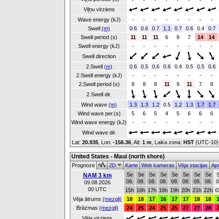
Viļņu virziens
Wave energy (kJ)
-
-
-
-
-
-
-
-
Swell
(m)
0.6
0.6
0.7
1.1
0.7
0.6
0.4
0.7
Swell period (s)
11
11
11
6
9
7
14
14
Swell energy (kJ)
-
-
-
-
-
-
-
-
Swell direction
2.Swell
(m)
0.6
0.5
0.6
0.6
0.4
0.5
0.5
0.6
2.Swell energy (kJ)
-
-
-
-
-
-
-
-
2.Swell period (s)
8
8
8
11
9
11
7
8
2.Swell dir.
Wind wave
(m)
1.3
1.3
1.2
0.5
1.2
1.3
1.7
1.7
Wind wave per.(s)
5
6
5
4
5
6
6
6
Wind wave energy (kJ)
-
-
-
-
-
-
-
-
Wind wave dir.
Lat:
20.935
, Lon:
-156.36
,
Alt:
1 m
, Laika zona:
HST
(UTC-10
United States - Maui (north shore)
Prognoze
2D
Karte
Web kameras
Vēja stacijas
Apm
Se
Se
Se
Se
Se
Se
Se
Se
NAM 3 km
08.
08.
08.
08.
08.
08.
08.
08.
0
09.08.2026
00 UTC
15h
16h
17h
18h
19h
20h
21h
22h
0
Vēja ātrums
(mezgli)
18
18
17
16
17
17
18
18
Brāzmas
(mezgli)
24
25
24
25
25
27
27
28
Vēja virziens