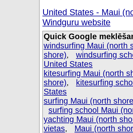
United States - Maui (n
Windguru website
Quick Google meklēša
windsurfing Maui (north 
shore)
,
windsurfing sch
United States
kitesurfing Maui (north s
shore)
,
kitesurfing scho
States
surfing Maui (north shore
surfing school Maui (no
yachting Maui (north sho
vietas
,
Maui (north sho