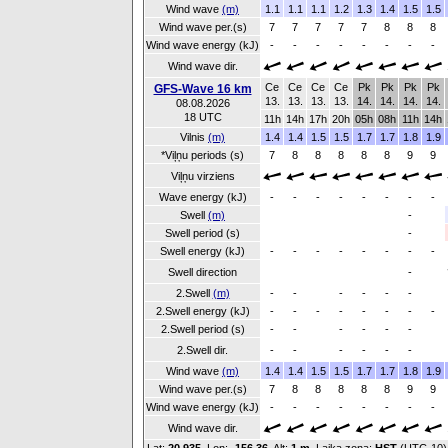
Wind wave
(m)
1.1
1.1
1.1
1.2
1.3
1.4
1.5
1.5
Wind wave per.(s)
7
7
7
7
7
8
8
8
Wind wave energy (kJ)
-
-
-
-
-
-
-
-
Wind wave dir.
Ce
Ce
Ce
Ce
Pk
Pk
Pk
Pk
GFS-Wave 16 km
13.
13.
13.
13.
14.
14.
14.
14.
08.08.2026
18 UTC
11h
14h
17h
20h
05h
08h
11h
14h
Vilnis
(m)
1.4
1.4
1.5
1.5
1.7
1.7
1.8
1.9
*Viļņu periods (s)
7
8
8
8
8
8
9
9
Viļņu virziens
Wave energy (kJ)
-
-
-
-
-
-
-
-
Swell
(m)
-
Swell period (s)
-
Swell energy (kJ)
-
-
-
-
-
-
-
-
Swell direction
-
2.Swell
(m)
-
-
-
-
-
-
2.Swell energy (kJ)
-
-
-
-
-
-
-
-
2.Swell period (s)
-
-
-
-
-
-
2.Swell dir.
-
-
-
-
-
-
Wind wave
(m)
1.4
1.4
1.5
1.5
1.7
1.7
1.8
1.9
Wind wave per.(s)
7
8
8
8
8
8
9
9
Wind wave energy (kJ)
-
-
-
-
-
-
-
-
Wind wave dir.