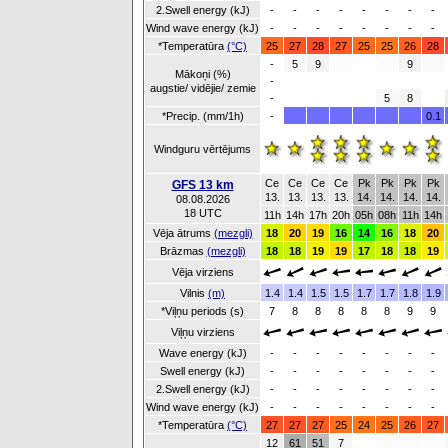
2.Swell energy (kJ)
-
-
-
-
-
-
-
-
Wind wave energy (kJ)
-
-
-
-
-
-
-
-
*Temperatūra
(°C)
25
27
28
27
25
25
26
28
-
5
9
9
Mākoņi (%)
-
augstie/ vidējie/ zemie
-
5
8
*Precip. (mm/1h)
-
0.1
Windguru vērtējums
Ce
Ce
Ce
Ce
Pk
Pk
Pk
Pk
GFS 13 km
13.
13.
13.
13.
14.
14.
14.
14.
08.08.2026
18 UTC
11h
14h
17h
20h
05h
08h
11h
14h
Vēja ātrums
(mezgli)
18
20
19
16
14
16
18
20
Brāzmas
(mezgli)
18
18
19
19
17
18
18
19
Vēja virziens
Vilnis
(m)
1.4
1.4
1.5
1.5
1.7
1.7
1.8
1.9
*Viļņu periods (s)
7
8
8
8
8
8
9
9
Viļņu virziens
Wave energy (kJ)
-
-
-
-
-
-
-
-
Swell energy (kJ)
-
-
-
-
-
-
-
-
2.Swell energy (kJ)
-
-
-
-
-
-
-
-
Wind wave energy (kJ)
-
-
-
-
-
-
-
-
*Temperatūra
(°C)
27
27
27
25
24
25
26
27
12
61
51
7