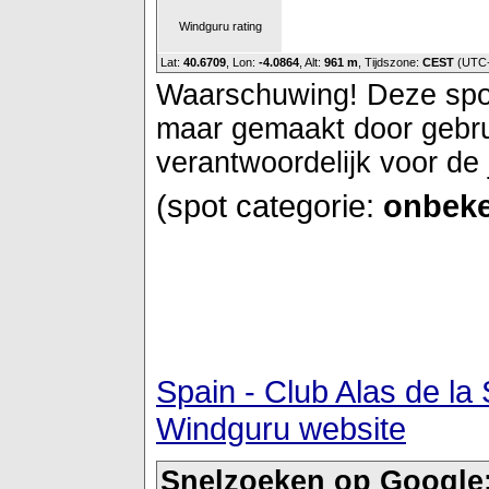
Windguru rating
Lat:
40.6709
, Lon:
-4.0864
,
Alt:
961 m
, Tijdszone:
CEST
(UTC
Waarschuwing! Deze spot 
maar gemaakt door gebrui
verantwoordelijk voor de 
(spot categorie:
onbeke
Spain - Club Alas de la
Windguru website
Snelzoeken op Google