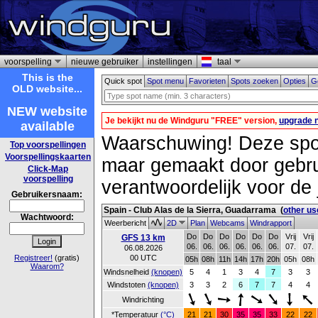
voorspelling
nieuwe gebruiker
instellingen
taal
This is the
Quick spot
Spot menu
Favorieten
Spots zoeken
Opties
Go
OLD website...
NEW website
Je bekijkt nu de Windguru "FREE" version,
upgrade 
available
Waarschuwing! Deze spot 
Top voorspellingen
Voorspellingskaarten
maar gemaakt door gebrui
Click-Map
voorspelling
verantwoordelijk voor de 
Gebruikersnaam:
Spain - Club Alas de la Sierra, Guadarrama
(
other us
Wachtwoord:
Weerbericht
2D
Plan
Webcams
Windrapport
Do
Do
Do
Do
Do
Do
Vrij
Vrij
GFS 13 km
06.
06.
06.
06.
06.
06.
07.
07.
06.08.2026
Registreer!
(gratis)
00 UTC
05h
08h
11h
14h
17h
20h
05h
08h
Waarom?
Windsnelheid
(knopen)
5
4
1
3
4
7
3
3
Windstoten
(knopen)
3
3
2
6
7
7
4
4
Windrichting
*Temperatuur
(°C)
21
21
30
35
35
33
22
22