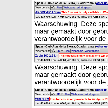
Spain - Club Alas de la Sierra, Guadarrama
(
other us
Weerbericht
Plan
Webcams
Windrapport
AROME-FR 1.3 km
This forecast is only available to 
Lat:
40.6709
, Lon:
-4.0864
,
Alt:
961 m
, Tijdszone:
CEST
(UTC
Waarschuwing! Deze spot 
maar gemaakt door gebrui
verantwoordelijk voor de 
Spain - Club Alas de la Sierra, Guadarrama
(
other us
Weerbericht
2D
Plan
Webcams
Windrapport
Zephr-HD 2.6 km
This forecast is only available to Wi
Lat:
40.6709
, Lon:
-4.0864
,
Alt:
961 m
, Tijdszone:
CEST
(UTC
Waarschuwing! Deze spot 
maar gemaakt door gebrui
verantwoordelijk voor de 
Spain - Club Alas de la Sierra, Guadarrama
(
other us
Weerbericht
2D
Plan
Webcams
Windrapport
WRF 9 km
This forecast is only available to Windguru 
Lat:
40.6709
, Lon:
-4.0864
,
Alt:
961 m
, Tijdszone:
CEST
(UTC