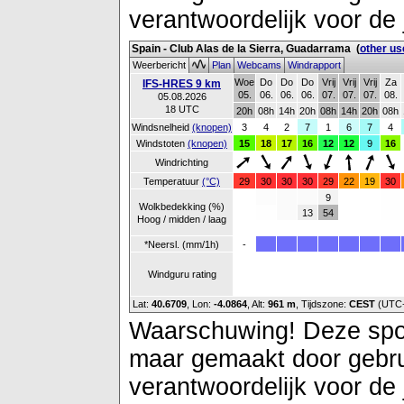
verantwoordelijk voor de 
Spain - Club Alas de la Sierra, Guadarrama
(
other us
Weerbericht
Plan
Webcams
Windrapport
Woe
Do
Do
Do
Vrij
Vrij
Vrij
Za
IFS-HRES 9 km
05.
06.
06.
06.
07.
07.
07.
08.
05.08.2026
18 UTC
20h
08h
14h
20h
08h
14h
20h
08h
Windsnelheid
(knopen)
3
4
2
7
1
6
7
4
Windstoten
(knopen)
15
18
17
16
12
12
9
16
Windrichting
Temperatuur
(°C)
29
30
30
30
29
22
19
30
9
Wolkbedekking (%)
13
54
Hoog / midden / laag
*Neersl. (mm/1h)
-
Windguru rating
Lat:
40.6709
, Lon:
-4.0864
,
Alt:
961 m
, Tijdszone:
CEST
(UTC
Waarschuwing! Deze spot 
maar gemaakt door gebrui
verantwoordelijk voor de 