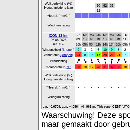
Wolkbedekking (%)
30
62
33
Hoog / midden / laag
12
*Neersl. (mm/1h)
Windguru rating
Zo
Ma
Ma
Ma
Ma
Ma
Ma
Di
ICON 13 km
09.
10.
10.
10.
10.
10.
10.
11.
06.08.2026
00 UTC
20h
05h
08h
11h
14h
17h
20h
05h
Windsnelheid
(knopen)
9
3
2
6
10
9
8
2
Windstoten
(knopen)
24
8
9
17
24
23
21
7
Windrichting
*Temperatuur
(°C)
30
18
17
28
31
32
30
18
Wolkbedekking (%)
Hoog / midden / laag
*Neersl. (mm/1h)
-
-
-
-
-
-
-
-
Windguru rating
Lat:
40.6709
, Lon:
-4.0864
,
Alt:
961 m
, Tijdszone:
CEST
(UTC
Waarschuwing! Deze spot 
maar gemaakt door gebrui