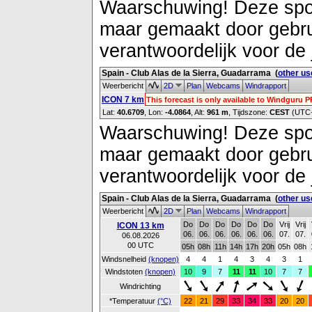
Waarschuwing! Deze spot 
maar gemaakt door gebrui
verantwoordelijk voor de 
Spain - Club Alas de la Sierra, Guadarrama
(
other us
Weerbericht
2D
Plan
Webcams
Windrapport
ICON 7 km
This forecast is only available to Windguru 
Lat:
40.6709
, Lon:
-4.0864
,
Alt:
961 m
, Tijdszone:
CEST
(UTC
Waarschuwing! Deze spot 
maar gemaakt door gebrui
verantwoordelijk voor de 
Spain - Club Alas de la Sierra, Guadarrama
(
other us
Weerbericht
2D
Plan
Webcams
Windrapport
Do
Do
Do
Do
Do
Do
Vrij
Vrij
ICON 13 km
06.
06.
06.
06.
06.
06.
07.
07.
06.08.2026
00 UTC
05h
08h
11h
14h
17h
20h
05h
08h
Windsnelheid
(knopen)
4
4
1
4
3
4
3
1
Windstoten
(knopen)
10
9
7
11
11
10
7
7
Windrichting
*Temperatuur
(°C)
22
21
29
33
34
33
20
20