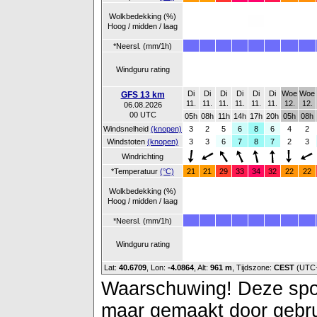
Wolkbedekking (%)
Hoog / midden / laag
*Neersl. (mm/1h)
Windguru rating
Di
Di
Di
Di
Di
Di
Woe
Woe
GFS 13 km
11.
11.
11.
11.
11.
11.
12.
12.
06.08.2026
00 UTC
05h
08h
11h
14h
17h
20h
05h
08h
Windsnelheid
(knopen)
3
2
5
6
8
6
4
2
Windstoten
(knopen)
3
3
6
7
8
7
2
3
Windrichting
*Temperatuur
(°C)
21
21
29
33
34
32
22
22
Wolkbedekking (%)
Hoog / midden / laag
*Neersl. (mm/1h)
Windguru rating
Lat:
40.6709
, Lon:
-4.0864
,
Alt:
961 m
, Tijdszone:
CEST
(UTC
Waarschuwing! Deze spot 
maar gemaakt door gebrui