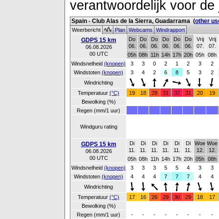
verantwoordelijk voor de 
Spain - Club Alas de la Sierra, Guadarrama
(
other us
Weerbericht
Plan
Webcams
Windrapport
Do
Do
Do
Do
Do
Do
Vrij
Vrij
GDPS 15 km
06.
06.
06.
06.
06.
06.
07.
07.
06.08.2026
00 UTC
05h
08h
11h
14h
17h
20h
05h
08h
Windsnelheid
(knopen)
3
3
0
2
1
2
3
2
Windstoten
(knopen)
3
4
2
6
8
5
3
2
Windrichting
Temperatuur
(°C)
19
18
28
31
32
31
20
19
Bewolking (%)
Regen (mm/1 uur)
Windguru rating
Di
Di
Di
Di
Di
Di
Woe
Woe
GDPS 15 km
11.
11.
11.
11.
11.
11.
12.
12.
06.08.2026
00 UTC
05h
08h
11h
14h
17h
20h
05h
08h
Windsnelheid
(knopen)
3
3
3
5
5
4
3
3
Windstoten
(knopen)
4
4
4
7
7
7
4
4
Windrichting
Temperatuur
(°C)
17
16
26
29
30
29
18
17
Bewolking (%)
Regen (mm/1 uur)
-
-
-
-
-
-
-
-