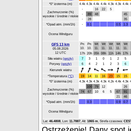
*0° izoterma (m)
4.4k
4.3k
4.4k
4.4k
4.3k
4.3k
4.4k
-
16
22
5
Zachmurzenie (%)
-
89
48
45
wysokie / średnie / niskie
-
28
35
*Opad atm. (mm/1h)
-
0.1
0.5
1.3
Ocena Windguru
Pn
Pn
Wt
Wt
Wt
Wt
Wt
GFS 13 km
10.
10.
11.
11.
11.
11.
11.
05.08.2026
12 UTC
17h
20h
05h
08h
11h
14h
17h
Siła wiatru
(węzły)
7
3
1
0
1
2
5
Porywy
(węzły)
6
4
2
1
2
3
6
Kierunek wiatru
*Temperatura
(°C)
19
14
11
16
23
15
15
*0° izoterma (m)
4.3k
4.3k
4.3k
4.3k
4.2k
4.4k
4.3k
100
79
12
26
Zachmurzenie (%)
74
67
10
6
5
67
91
wysokie / średnie / niskie
21
46
*Opad atm. (mm/1h)
0.3
0.9
0.7
Ocena Windguru
Lat:
46.4808
, Lon:
11.7887
,
Alt:
1865 m
, Strefa czasowa:
CES
Ostrzeżenie! Dany spot je