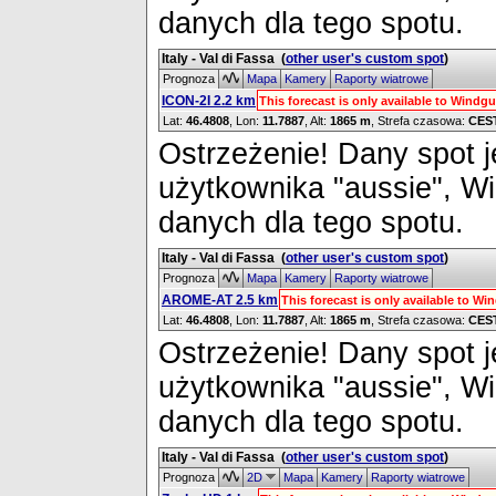
danych dla tego spotu.
Italy - Val di Fassa
(
other user's custom spot
)
Prognoza
Mapa
Kamery
Raporty wiatrowe
ICON-2I 2.2 km
This forecast is only available to Wind
Lat:
46.4808
, Lon:
11.7887
,
Alt:
1865 m
, Strefa czasowa:
CES
Ostrzeżenie! Dany spot je
użytkownika "aussie", W
danych dla tego spotu.
Italy - Val di Fassa
(
other user's custom spot
)
Prognoza
Mapa
Kamery
Raporty wiatrowe
AROME-AT 2.5 km
This forecast is only available to W
Lat:
46.4808
, Lon:
11.7887
,
Alt:
1865 m
, Strefa czasowa:
CES
Ostrzeżenie! Dany spot je
użytkownika "aussie", W
danych dla tego spotu.
Italy - Val di Fassa
(
other user's custom spot
)
Prognoza
2D
Mapa
Kamery
Raporty wiatrowe