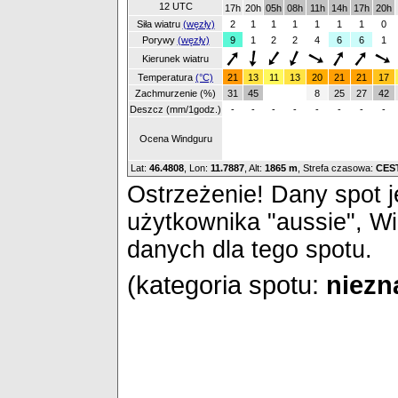
12 UTC
17h
20h
05h
08h
11h
14h
17h
20h
Siła wiatru
(węzły)
2
1
1
1
1
1
1
0
Porywy
(węzły)
9
1
2
2
4
6
6
1
Kierunek wiatru
Temperatura
(°C)
21
13
11
13
20
21
21
17
Zachmurzenie (%)
31
45
8
25
27
42
Deszcz (mm/1godz.)
-
-
-
-
-
-
-
-
Ocena Windguru
Lat:
46.4808
, Lon:
11.7887
,
Alt:
1865 m
, Strefa czasowa:
CES
Ostrzeżenie! Dany spot je
użytkownika "aussie", W
danych dla tego spotu.
(kategoria spotu:
niezn