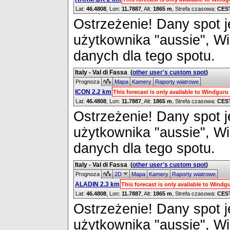
Lat:
46.4808
, Lon:
11.7887
,
Alt:
1865 m
, Strefa czasowa:
CES
Ostrzeżenie! Dany spot je
użytkownika "aussie", W
danych dla tego spotu.
Italy - Val di Fassa
(
other user's custom spot
)
Prognoza
Mapa
Kamery
Raporty wiatrowe
ICON 2.2 km
This forecast is only available to Windgur
Lat:
46.4808
, Lon:
11.7887
,
Alt:
1865 m
, Strefa czasowa:
CES
Ostrzeżenie! Dany spot je
użytkownika "aussie", W
danych dla tego spotu.
Italy - Val di Fassa
(
other user's custom spot
)
Prognoza
2D
Mapa
Kamery
Raporty wiatrowe
ALADIN 2.3 km
This forecast is only available to Wind
Lat:
46.4808
, Lon:
11.7887
,
Alt:
1865 m
, Strefa czasowa:
CES
Ostrzeżenie! Dany spot je
użytkownika "aussie", W