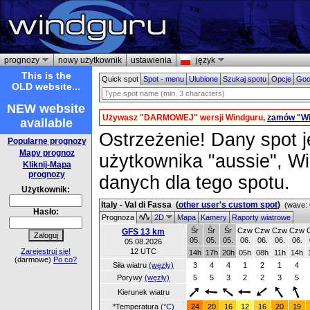
prognozy
nowy użytkownik
ustawienia
język
This is the
Quick spot
Spot - menu
Ulubione
Szukaj spotu
Opcje
Goo
OLD website...
NEW website
Używasz "DARMOWEJ" wersji Windguru,
zamów "W
available
Ostrzeżenie! Dany spot je
Popularne prognozy
Mapy prognoz
użytkownika "aussie", W
Kliknij-Mapa
prognozy
danych dla tego spotu.
Użytkownik:
Italy - Val di Fassa
(
other user's custom spot
)
(wave: 
Hasło:
Prognoza
2D
Mapa
Kamery
Raporty wiatrowe
Śr
Śr
Śr
Czw
Czw
Czw
Czw
GFS 13 km
05.
05.
05.
06.
06.
06.
06.
05.08.2026
Zarejestruj się!
12 UTC
14h
17h
20h
05h
08h
11h
14h
(darmowe)
Po co?
Siła wiatru
(węzły)
3
4
4
1
2
1
4
Porywy
(węzły)
5
5
3
2
2
3
5
Kierunek wiatru
*Temperatura
(°C)
24
20
16
12
16
20
19