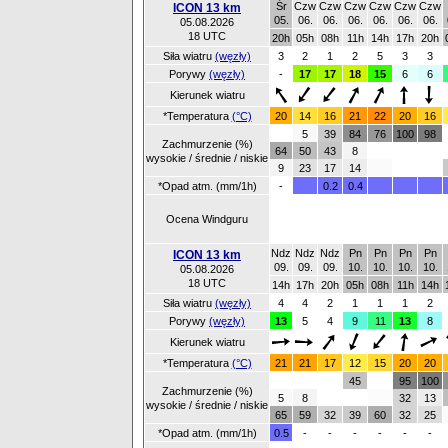
Śr
Czw
Czw
Czw
Czw
Czw
Czw
ICON 13 km
05.
06.
06.
06.
06.
06.
06.
05.08.2026
18 UTC
20h
05h
08h
11h
14h
17h
20h
Siła wiatru
(węzły)
3
2
1
2
5
3
3
Porywy
(węzły)
-
17
17
18
15
6
6
Kierunek wiatru
*Temperatura
(°C)
20
14
16
21
22
20
16
5
39
84
76
100
98
Zachmurzenie (%)
64
50
43
8
wysokie / średnie / niskie
9
23
17
14
*Opad atm. (mm/1h)
-
0.2
0.4
Ocena Windguru
Ndz
Ndz
Ndz
Pn
Pn
Pn
Pn
ICON 13 km
09.
09.
09.
10.
10.
10.
10.
05.08.2026
18 UTC
14h
17h
20h
05h
08h
11h
14h
Siła wiatru
(węzły)
4
4
2
1
1
1
2
Porywy
(węzły)
13
5
4
9
11
13
8
Kierunek wiatru
*Temperatura
(°C)
21
21
17
12
15
20
20
45
95
100
Zachmurzenie (%)
5
8
32
13
wysokie / średnie / niskie
65
59
32
39
60
32
25
*Opad atm. (mm/1h)
0.5
-
-
-
-
-
-