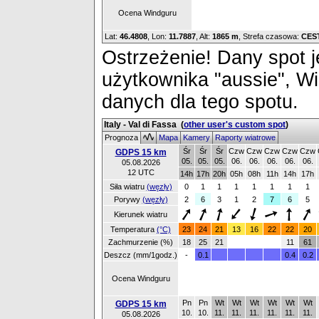
Ocena Windguru
Lat:
46.4808
, Lon:
11.7887
,
Alt:
1865 m
, Strefa czasowa:
CES
Ostrzeżenie! Dany spot je
użytkownika "aussie", W
danych dla tego spotu.
Italy - Val di Fassa
(
other user's custom spot
)
Prognoza
Mapa
Kamery
Raporty wiatrowe
Śr
Śr
Śr
Czw
Czw
Czw
Czw
Czw
GDPS 15 km
05.
05.
05.
06.
06.
06.
06.
06.
05.08.2026
12 UTC
14h
17h
20h
05h
08h
11h
14h
17h
Siła wiatru
(węzły)
0
1
1
1
1
1
1
1
Porywy
(węzły)
2
6
3
1
2
7
6
5
Kierunek wiatru
Temperatura
(°C)
23
24
21
13
16
22
22
20
Zachmurzenie (%)
18
25
21
11
61
Deszcz (mm/1godz.)
-
0.1
0.4
0.2
Ocena Windguru
Pn
Pn
Wt
Wt
Wt
Wt
Wt
Wt
GDPS 15 km
10.
10.
11.
11.
11.
11.
11.
11.
05.08.2026