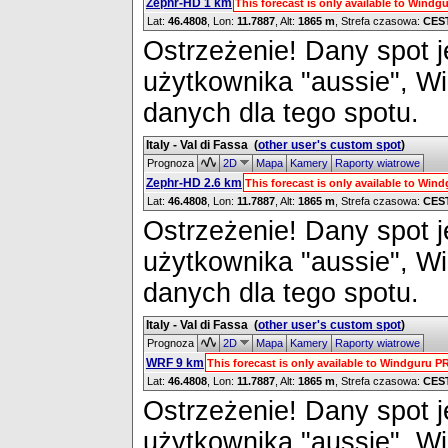
Zephr-HD 1 km
This forecast is only available to Wind
Lat:
46.4808
, Lon:
11.7887
,
Alt:
1865 m
, Strefa czasowa:
CES
Ostrzeżenie! Dany spot je
użytkownika "aussie", W
danych dla tego spotu.
Italy - Val di Fassa
(
other user's custom spot
)
Prognoza
2D
Mapa
Kamery
Raporty wiatrowe
Zephr-HD 2.6 km
This forecast is only available to Wi
Lat:
46.4808
, Lon:
11.7887
,
Alt:
1865 m
, Strefa czasowa:
CES
Ostrzeżenie! Dany spot je
użytkownika "aussie", W
danych dla tego spotu.
Italy - Val di Fassa
(
other user's custom spot
)
Prognoza
2D
Mapa
Kamery
Raporty wiatrowe
WRF 9 km
This forecast is only available to Windguru 
Lat:
46.4808
, Lon:
11.7887
,
Alt:
1865 m
, Strefa czasowa:
CES
Ostrzeżenie! Dany spot je
użytkownika "aussie", W