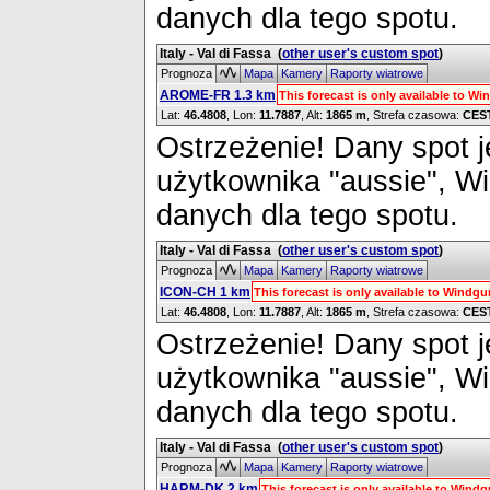
danych dla tego spotu.
Italy - Val di Fassa
(
other user's custom spot
)
Prognoza
Mapa
Kamery
Raporty wiatrowe
AROME-FR 1.3 km
This forecast is only available to 
Lat:
46.4808
, Lon:
11.7887
,
Alt:
1865 m
, Strefa czasowa:
CES
Ostrzeżenie! Dany spot je
użytkownika "aussie", W
danych dla tego spotu.
Italy - Val di Fassa
(
other user's custom spot
)
Prognoza
Mapa
Kamery
Raporty wiatrowe
ICON-CH 1 km
This forecast is only available to Windg
Lat:
46.4808
, Lon:
11.7887
,
Alt:
1865 m
, Strefa czasowa:
CES
Ostrzeżenie! Dany spot je
użytkownika "aussie", W
danych dla tego spotu.
Italy - Val di Fassa
(
other user's custom spot
)
Prognoza
Mapa
Kamery
Raporty wiatrowe
HARM-DK 2 km
This forecast is only available to Win