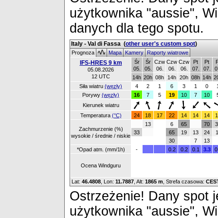
użytkownika "aussie", W
danych dla tego spotu.
Italy - Val di Fassa
(
other user's custom spot
)
Prognoza
Mapa
Kamery
Raporty wiatrowe
Śr
Śr
Czw
Czw
Czw
Pt
Pt
P
IFS-HRES 9 km
05.
05.
06.
06.
06.
07.
07.
0
05.08.2026
12 UTC
14h
20h
08h
14h
20h
08h
14h
2
Siła wiatru
(węzły)
4
2
1
6
3
1
0
Porywy
(węzły)
16
7
5
19
10
7
10
Kierunek wiatru
Temperatura
(°C)
24
18
17
22
14
14
14
1
13
6
65
70
3
Zachmurzenie (%)
33
65
19
13
24
1
wysokie / średnie / niskie
30
7
13
*Opad atm. (mm/1h)
-
0.2
0.2
0.1
3.3
0
Ocena Windguru
Lat:
46.4808
, Lon:
11.7887
,
Alt:
1865 m
, Strefa czasowa:
CES
Ostrzeżenie! Dany spot je
użytkownika "aussie", W