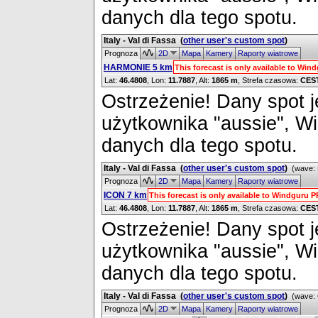
danych dla tego spotu.
Italy - Val di Fassa
(
other user's custom spot
)
Prognoza
2D
Mapa
Kamery
Raporty wiatrowe
HARMONIE 5 km
This forecast is only available to Wi
Lat:
46.4808
, Lon:
11.7887
,
Alt:
1865 m
, Strefa czasowa:
CES
Ostrzeżenie! Dany spot je
użytkownika "aussie", W
danych dla tego spotu.
Italy - Val di Fassa
(
other user's custom spot
)
(wave: 
Prognoza
2D
Mapa
Kamery
Raporty wiatrowe
ICON 7 km
This forecast is only available to Windguru 
Lat:
46.4808
, Lon:
11.7887
,
Alt:
1865 m
, Strefa czasowa:
CES
Ostrzeżenie! Dany spot je
użytkownika "aussie", W
danych dla tego spotu.
Italy - Val di Fassa
(
other user's custom spot
)
(wave: 
Prognoza
2D
Mapa
Kamery
Raporty wiatrowe