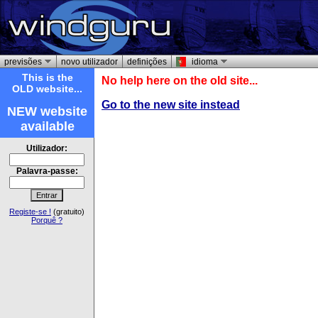
previsões
novo utilizador
definições
idioma
This is the
No help here on the old site...
OLD website...
Go to the new site instead
NEW website
available
Utilizador:
Palavra-passe:
Registe-se !
(gratuito)
Porquê ?