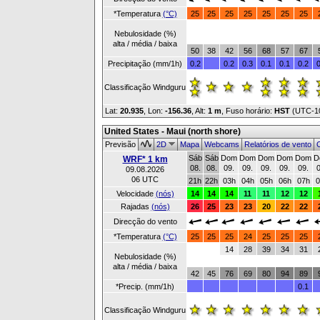
*Temperatura
(°C)
25
25
25
25
25
25
25
Nebulosidade (%)
alta / média / baixa
50
38
42
56
68
57
67
Precipitação (mm/1h)
0.2
0.2
0.3
0.1
0.1
0.2
0
Classificação Windguru
Lat:
20.935
, Lon:
-156.36
,
Alt:
1 m
, Fuso horário:
HST
(UTC-1
United States - Maui (north shore)
Previsão
2D
Mapa
Webcams
Relatórios de vento
O
Sáb
Sáb
Dom
Dom
Dom
Dom
Dom
D
WRF* 1 km
08.
08.
09.
09.
09.
09.
09.
0
09.08.2026
06 UTC
21h
22h
03h
04h
05h
06h
07h
0
Velocidade
(nós)
14
14
14
11
11
12
12
Rajadas
(nós)
26
25
23
23
20
22
22
Direcção do vento
*Temperatura
(°C)
25
25
25
24
25
25
25
14
28
39
34
31
Nebulosidade (%)
alta / média / baixa
42
45
76
69
80
94
89
*Precip. (mm/1h)
0.1
Classificação Windguru