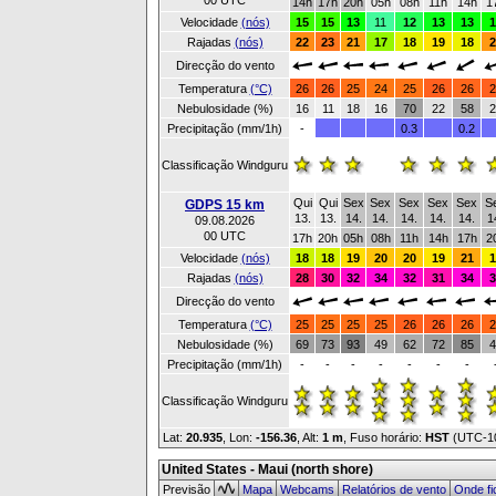
00 UTC
14h
17h
20h
05h
08h
11h
14h
1
Velocidade
(nós)
15
15
13
11
12
13
13
1
Rajadas
(nós)
22
23
21
17
18
19
18
2
Direcção do vento
Temperatura
(°C)
26
26
25
24
25
26
26
2
Nebulosidade (%)
16
11
18
16
70
22
58
2
Precipitação (mm/1h)
-
0.3
0.2
Classificação Windguru
Qui
Qui
Sex
Sex
Sex
Sex
Sex
S
GDPS 15 km
13.
13.
14.
14.
14.
14.
14.
1
09.08.2026
00 UTC
17h
20h
05h
08h
11h
14h
17h
2
Velocidade
(nós)
18
18
19
20
20
19
21
1
Rajadas
(nós)
28
30
32
34
32
31
34
3
Direcção do vento
Temperatura
(°C)
25
25
25
25
26
26
26
2
Nebulosidade (%)
69
73
93
49
62
72
85
4
Precipitação (mm/1h)
-
-
-
-
-
-
-
Classificação Windguru
Lat:
20.935
, Lon:
-156.36
,
Alt:
1 m
, Fuso horário:
HST
(UTC-1
United States - Maui (north shore)
Previsão
Mapa
Webcams
Relatórios de vento
Onde fi