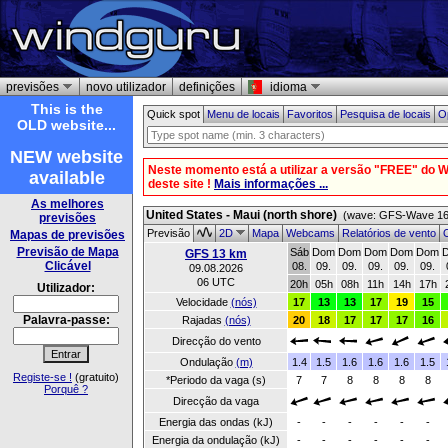
previsões
novo utilizador
definições
idioma
This is the
Quick spot
Menu de locais
Favoritos
Pesquisa de locais
O
OLD website...
NEW website
Neste momento está a utilizar a versão "FREE" do 
available
deste site !
Mais informações ...
As melhores
United States - Maui (north shore)
(wave: GFS-Wave 16 
previsões
Previsão
2D
Mapa
Webcams
Relatórios de vento
O
Mapas de previsões
Previsão de Mapa
Sáb
Dom
Dom
Dom
Dom
Dom
GFS 13 km
Clicável
08.
09.
09.
09.
09.
09.
09.08.2026
06 UTC
20h
05h
08h
11h
14h
17h
Utilizador:
Velocidade
(nós)
17
13
13
17
19
15
Palavra-passe:
Rajadas
(nós)
20
18
17
17
17
16
Direcção do vento
Ondulação
(m)
1.4
1.5
1.6
1.6
1.6
1.5
Registe-se !
(gratuito)
*Periodo da vaga (s)
7
7
8
8
8
8
Porquê ?
Direcção da vaga
Energia das ondas (kJ)
-
-
-
-
-
-
Energia da ondulação (kJ)
-
-
-
-
-
-