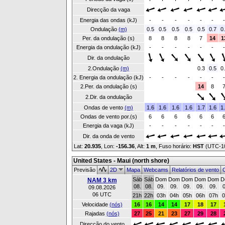
Direcção da vaga
Energia das ondas (kJ)
-
-
-
-
-
-
-
Ondulação
(m)
0.5
0.5
0.5
0.5
0.5
0.7
0
Per. da ondulação (s)
8
8
8
8
7
14
1
Energia da ondulação (kJ)
-
-
-
-
-
-
-
Dir. da ondulação
2.Ondulação
(m)
0.3
0.5
0
2. Energia da ondulação (kJ)
-
-
-
-
-
-
-
2.Per. da ondulação (s)
14
8
2.Dir. da ondulação
Ondas de vento
(m)
1.6
1.6
1.6
1.6
1.7
1.6
1
Ondas de vento por.(s)
6
6
6
6
6
6
Energia da vaga (kJ)
-
-
-
-
-
-
-
Dir. da onda de vento
Lat:
20.935
, Lon:
-156.36
,
Alt:
1 m
, Fuso horário:
HST
(UTC-1
United States - Maui (north shore)
Previsão
2D
Mapa
Webcams
Relatórios de vento
O
Sáb
Sáb
Dom
Dom
Dom
Dom
Dom
D
NAM 3 km
08.
08.
09.
09.
09.
09.
09.
0
09.08.2026
06 UTC
21h
22h
03h
04h
05h
06h
07h
0
Velocidade
(nós)
16
16
14
14
17
18
17
Rajadas
(nós)
27
25
21
23
27
29
28
Direcção do vento