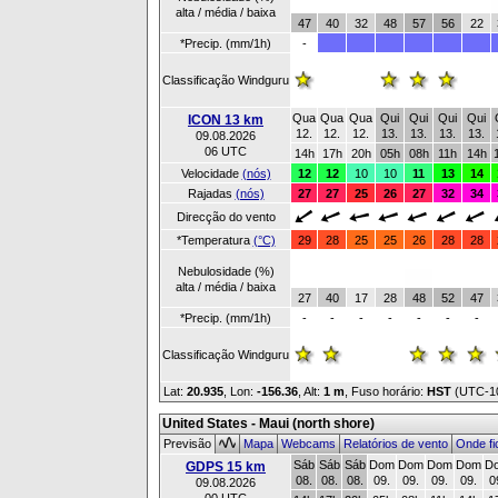
alta / média / baixa
47
40
32
48
57
56
22
*Precip. (mm/1h)
-
Classificação Windguru
Qua
Qua
Qua
Qui
Qui
Qui
Qui
ICON 13 km
12.
12.
12.
13.
13.
13.
13.
09.08.2026
06 UTC
14h
17h
20h
05h
08h
11h
14h
Velocidade
(nós)
12
12
10
10
11
13
14
Rajadas
(nós)
27
27
25
26
27
32
34
Direcção do vento
*Temperatura
(°C)
29
28
25
25
26
28
28
Nebulosidade (%)
alta / média / baixa
27
40
17
28
48
52
47
*Precip. (mm/1h)
-
-
-
-
-
-
-
Classificação Windguru
Lat:
20.935
, Lon:
-156.36
,
Alt:
1 m
, Fuso horário:
HST
(UTC-1
United States - Maui (north shore)
Previsão
Mapa
Webcams
Relatórios de vento
Onde fi
Sáb
Sáb
Sáb
Dom
Dom
Dom
Dom
D
GDPS 15 km
08.
08.
08.
09.
09.
09.
09.
0
09.08.2026