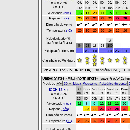
09.
09.
09.
09.
09.
09.
09.
09.08.2026
00 UTC
15h
16h
17h
18h
19h
20h
21h
Velocidade
(nós)
15
17
20
17
15
16
16
Rajadas
(nós)
20
23
24
23
23
27
26
Direcção do vento
*Temperatura
(°C)
26
26
26
26
26
26
26
Nebulosidade (%)
16
alta / média / baixa
84
98
18
18
100
Precipitação (mm/1h)
0.2
1.8
1.5
2.7
0.1
Classificação Windguru
Lat:
20.935
, Lon:
-156.36
,
Alt:
1 m
, Fuso horário:
HST
(UTC-1
United States - Maui (north shore)
(wave: GWAM 27 km 
Previsão
2D
Mapa
Webcams
Relatórios de vento
O
Sáb
Dom
Dom
Dom
Dom
Dom
Dom
ICON 13 km
08.
09.
09.
09.
09.
09.
09.
09.08.2026
06 UTC
20h
05h
08h
11h
14h
17h
20h
Velocidade
(nós)
12
8
9
12
12
12
10
Rajadas
(nós)
-
19
21
26
27
28
25
Direcção do vento
*Temperatura
(°C)
26
25
26
28
28
27
25
Nebulosidade (%)