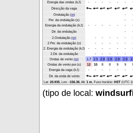
Energia das ondas (kJ)
-
-
-
-
-
-
Direcção da vaga
Ondulação
(m)
-
Per. da ondulação (s)
-
Energia da ondulação (kJ)
-
-
-
-
-
-
Dir. da ondulação
-
2.Ondulação
(m)
-
-
-
-
-
2.Per. da ondulação (s)
-
-
-
-
-
2. Energia da ondulação (kJ)
-
-
-
-
-
-
2.Dir. da ondulação
-
-
-
-
-
Ondas de vento
(m)
1.7
2.5
2.8
2.8
2.8
2.8
2
Ondas de vento por.(s)
12
10
8
8
9
9
Energia da vaga (kJ)
-
-
-
-
-
-
Dir. da onda de vento
Lat:
20.935
, Lon:
-156.36
,
Alt:
1 m
, Fuso horário:
HST
(UTC-1
(tipo de local:
windsurfi