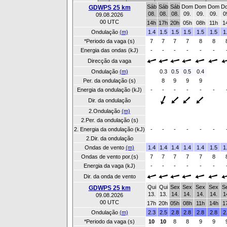
Sáb
Sáb
Sáb
Dom
Dom
Dom
D
GDWPS 25 km
08.
08.
08.
09.
09.
09.
0
09.08.2026
00 UTC
14h
17h
20h
05h
08h
11h
1
Ondulação
(m)
1.4
1.5
1.5
1.5
1.5
1.5
1
*Periodo da vaga (s)
7
7
7
7
8
8
Energia das ondas (kJ)
-
-
-
-
-
-
Direcção da vaga
Ondulação
(m)
0.3
0.5
0.5
0.4
Per. da ondulação (s)
8
9
9
9
Energia da ondulação (kJ)
-
-
-
-
-
-
Dir. da ondulação
2.Ondulação
(m)
2.Per. da ondulação (s)
2. Energia da ondulação (kJ)
-
-
-
-
-
-
2.Dir. da ondulação
Ondas de vento
(m)
1.4
1.4
1.4
1.4
1.4
1.5
1
Ondas de vento por.(s)
7
7
7
7
7
8
Energia da vaga (kJ)
-
-
-
-
-
-
Dir. da onda de vento
Qui
Qui
Sex
Sex
Sex
Sex
S
GDWPS 25 km
13.
13.
14.
14.
14.
14.
1
09.08.2026
00 UTC
17h
20h
05h
08h
11h
14h
1
Ondulação
(m)
2.3
2.5
2.8
2.8
2.8
2.8
2
*Periodo da vaga (s)
10
10
8
8
9
9