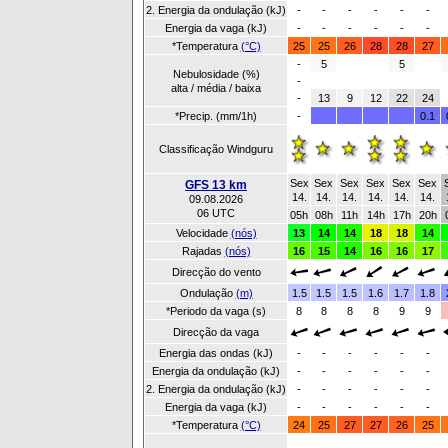
2. Energia da ondulação (kJ)
-
-
-
-
-
-
Energia da vaga (kJ)
-
-
-
-
-
-
*Temperatura
(°C)
25
25
26
28
28
27
-
5
5
Nebulosidade (%)
-
alta / média / baixa
-
13
9
12
22
24
*Precip. (mm/1h)
-
0.1
Classificação Windguru
Sex
Sex
Sex
Sex
Sex
Sex
GFS 13 km
14.
14.
14.
14.
14.
14.
09.08.2026
06 UTC
05h
08h
11h
14h
17h
20h
Velocidade
(nós)
13
14
14
18
18
14
Rajadas
(nós)
16
15
14
16
16
17
Direcção do vento
Ondulação
(m)
1.5
1.5
1.5
1.6
1.7
1.8
*Periodo da vaga (s)
8
8
8
8
9
9
Direcção da vaga
Energia das ondas (kJ)
-
-
-
-
-
-
Energia da ondulação (kJ)
-
-
-
-
-
-
2. Energia da ondulação (kJ)
-
-
-
-
-
-
Energia da vaga (kJ)
-
-
-
-
-
-
*Temperatura
(°C)
24
25
27
27
26
25