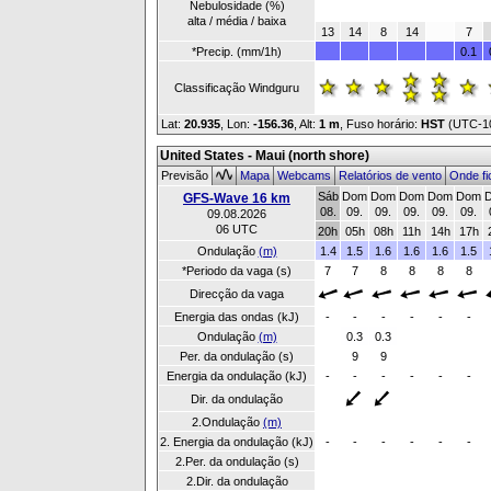
Nebulosidade (%)
alta / média / baixa
13
14
8
14
7
*Precip. (mm/1h)
0.1
Classificação Windguru
Lat:
20.935
, Lon:
-156.36
,
Alt:
1 m
, Fuso horário:
HST
(UTC-1
United States - Maui (north shore)
Previsão
Mapa
Webcams
Relatórios de vento
Onde fi
Sáb
Dom
Dom
Dom
Dom
Dom
GFS-Wave 16 km
08.
09.
09.
09.
09.
09.
09.08.2026
06 UTC
20h
05h
08h
11h
14h
17h
Ondulação
(m)
1.4
1.5
1.6
1.6
1.6
1.5
*Periodo da vaga (s)
7
7
8
8
8
8
Direcção da vaga
Energia das ondas (kJ)
-
-
-
-
-
-
Ondulação
(m)
0.3
0.3
Per. da ondulação (s)
9
9
Energia da ondulação (kJ)
-
-
-
-
-
-
Dir. da ondulação
2.Ondulação
(m)
2. Energia da ondulação (kJ)
-
-
-
-
-
-
2.Per. da ondulação (s)
2.Dir. da ondulação