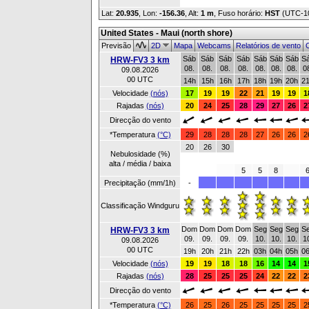
Lat:
20.935
, Lon:
-156.36
,
Alt:
1 m
, Fuso horário:
HST
(UTC-1
United States - Maui (north shore)
Previsão
2D
Mapa
Webcams
Relatórios de vento
O
Sáb
Sáb
Sáb
Sáb
Sáb
Sáb
Sáb
S
HRW-FV3 3 km
08.
08.
08.
08.
08.
08.
08.
0
09.08.2026
00 UTC
14h
15h
16h
17h
18h
19h
20h
2
Velocidade
(nós)
17
19
19
22
21
19
19
1
Rajadas
(nós)
20
24
25
28
29
27
26
2
Direcção do vento
*Temperatura
(°C)
29
28
28
28
27
26
26
2
20
26
30
Nebulosidade (%)
alta / média / baixa
5
5
8
Precipitação (mm/1h)
-
Classificação Windguru
Dom
Dom
Dom
Dom
Seg
Seg
Seg
S
HRW-FV3 3 km
09.
09.
09.
09.
10.
10.
10.
1
09.08.2026
00 UTC
19h
20h
21h
22h
03h
04h
05h
0
Velocidade
(nós)
19
19
18
18
16
14
14
1
Rajadas
(nós)
28
25
25
25
24
22
22
2
Direcção do vento
*Temperatura
(°C)
26
25
26
25
25
25
25
2