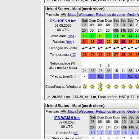
Lat:
20.935
, Lon:
-156.36
,
Alt:
1 m
, Fuso horário:
HST
(UTC-1
United States - Maui (north shore)
Previsão
Mapa
Webcams
Relatórios de vento
Onde fi
Sáb
Dom
Dom
Dom
Seg
Seg
Seg
Te
IFS-HRES 9 km
08.
09.
09.
09.
10.
10.
10.
11
09.08.2026
06 UTC
20h
08h
14h
20h
08h
14h
20h
08
Velocidade
(nós)
15
13
16
13
13
15
14
1
Rajadas
(nós)
24
23
29
22
22
28
23
2
Direcção do vento
Temperatura
(°C)
26
27
28
26
27
28
26
2
Nebulosidade (%)
7
8
alta / média / baixa
24
43
23
38
15
11
35
1
*Precip. (mm/1h)
-
0.1
0.1
0.
Classificação Windguru
Lat:
20.935
, Lon:
-156.36
,
Alt:
1 m
, Fuso horário:
HST
(UTC-1
United States - Maui (north shore)
Previsão
Mapa
Webcams
Relatórios de vento
Onde fi
Sáb
Dom
Dom
Dom
Seg
Seg
S
IFS-WAM 9 km
08.
09.
09.
09.
10.
10.
1
09.08.2026
06 UTC
20h
08h
14h
20h
08h
14h
2
Ondulação
(m)
1.7
1.7
1.7
1.7
1.8
1.8
1
*Periodo da vaga (s)
7
7
7
7
7
7