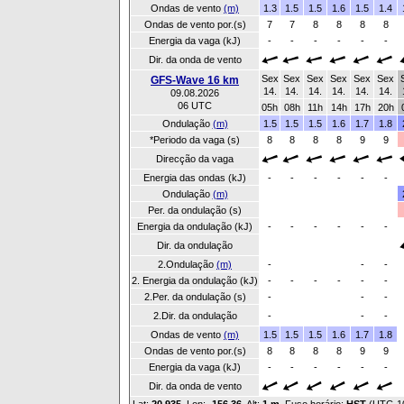
Ondas de vento
(m)
1.3
1.5
1.5
1.6
1.5
1.4
Ondas de vento por.(s)
7
7
8
8
8
8
Energia da vaga (kJ)
-
-
-
-
-
-
Dir. da onda de vento
Sex
Sex
Sex
Sex
Sex
Sex
GFS-Wave 16 km
14.
14.
14.
14.
14.
14.
09.08.2026
06 UTC
05h
08h
11h
14h
17h
20h
Ondulação
(m)
1.5
1.5
1.5
1.6
1.7
1.8
*Periodo da vaga (s)
8
8
8
8
9
9
Direcção da vaga
Energia das ondas (kJ)
-
-
-
-
-
-
Ondulação
(m)
Per. da ondulação (s)
Energia da ondulação (kJ)
-
-
-
-
-
-
Dir. da ondulação
2.Ondulação
(m)
-
-
-
2. Energia da ondulação (kJ)
-
-
-
-
-
-
2.Per. da ondulação (s)
-
-
-
2.Dir. da ondulação
-
-
-
Ondas de vento
(m)
1.5
1.5
1.5
1.6
1.7
1.8
Ondas de vento por.(s)
8
8
8
8
9
9
Energia da vaga (kJ)
-
-
-
-
-
-
Dir. da onda de vento