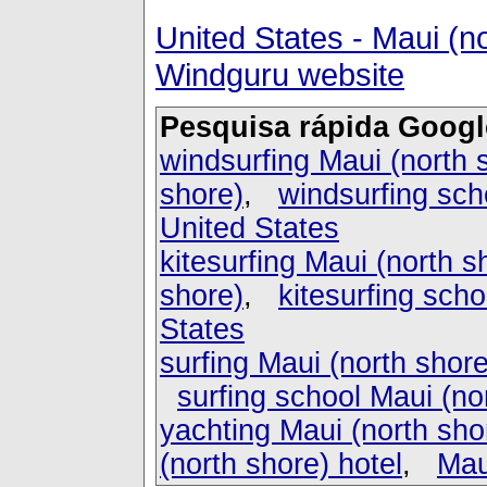
United States - Maui (n
Windguru website
Pesquisa rápida Googl
windsurfing Maui (north 
shore)
,
windsurfing sch
United States
kitesurfing Maui (north s
shore)
,
kitesurfing scho
States
surfing Maui (north shore
surfing school Maui (no
yachting Maui (north sho
(north shore) hotel
,
Mau