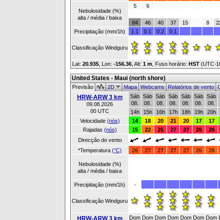
5
6
Nebulosidade (%)
alta / média / baixa
84
46
40
37
15
8
2
Precipitação (mm/1h)
1.1
0.1
0.2
0.1
Classificação Windguru
Lat:
20.935
, Lon:
-156.36
,
Alt:
1 m
, Fuso horário:
HST
(UTC-1
United States - Maui (north shore)
Previsão
2D
Mapa
Webcams
Relatórios de vento
O
Sáb
Sáb
Sáb
Sáb
Sáb
Sáb
Sáb
HRW-ARW 3 km
08.
08.
08.
08.
08.
08.
08.
09.08.2026
00 UTC
14h
15h
16h
17h
18h
19h
20h
Velocidade
(nós)
14
18
20
21
20
17
17
Rajadas
(nós)
15
22
25
27
27
26
26
Direcção do vento
*Temperatura
(°C)
26
27
27
27
27
26
26
Nebulosidade (%)
alta / média / baixa
Precipitação (mm/1h)
-
Classificação Windguru
Dom
Dom
Dom
Dom
Dom
Dom
Dom
HRW-ARW 3 km