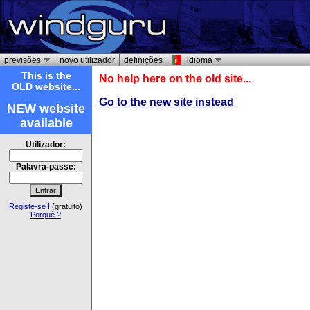
previsões
novo utilizador
definições
idioma
This is the
No help here on the old site...
OLD website...
Go to the new site instead
NEW website
available
Utilizador:
Palavra-passe:
Registe-se !
(gratuito)
Porquê ?