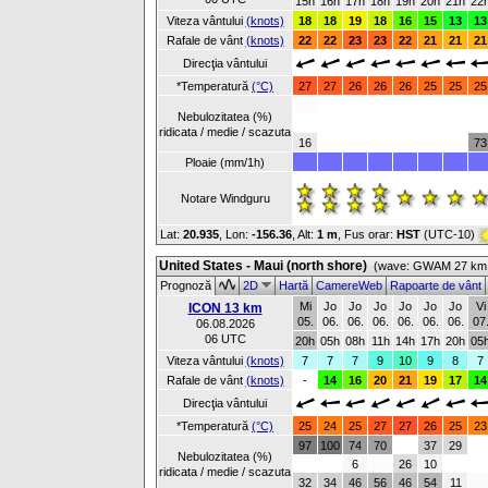
15h
16h
17h
18h
19h
20h
21h
22
Viteza vântului
(knots)
18
18
19
18
16
15
13
13
Rafale de vânt
(knots)
22
22
23
23
22
21
21
21
Direcţia vântului
*Temperatură
(°C)
27
27
26
26
26
25
25
25
Nebulozitatea (%)
ridicata / medie / scazuta
16
73
Ploaie (mm/1h)
Notare Windguru
Lat:
20.935
, Lon:
-156.36
,
Alt:
1 m
, Fus orar:
HST
(UTC-10)
United States - Maui (north shore)
(wave: GWAM 27 km 
Prognoză
2D
Hartă
CamereWeb
Rapoarte de vânt
Mi
Jo
Jo
Jo
Jo
Jo
Jo
Vi
ICON 13 km
05.
06.
06.
06.
06.
06.
06.
07
06.08.2026
06 UTC
20h
05h
08h
11h
14h
17h
20h
05
Viteza vântului
(knots)
7
7
7
9
10
9
8
7
Rafale de vânt
(knots)
-
14
16
20
21
19
17
14
Direcţia vântului
*Temperatură
(°C)
25
24
25
27
27
26
25
23
97
100
74
70
37
29
Nebulozitatea (%)
6
26
10
ridicata / medie / scazuta
32
34
46
56
46
54
11