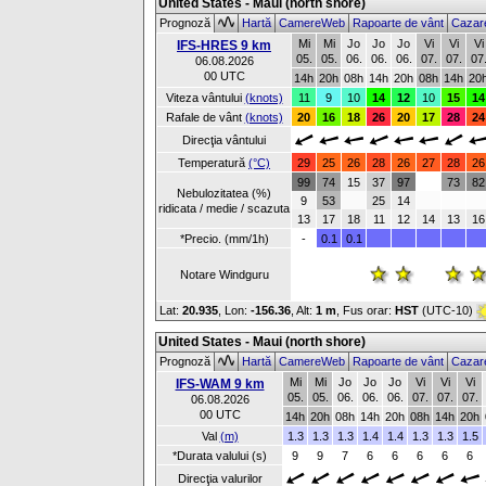
United States - Maui (north shore)
Prognoză
Hartă
CamereWeb
Rapoarte de vânt
Cazar
Mi
Mi
Jo
Jo
Jo
Vi
Vi
Vi
IFS-HRES 9 km
05.
05.
06.
06.
06.
07.
07.
07
06.08.2026
00 UTC
14h
20h
08h
14h
20h
08h
14h
20
Viteza vântului
(knots)
11
9
10
14
12
10
15
14
Rafale de vânt
(knots)
20
16
18
26
20
17
28
24
Direcţia vântului
Temperatură
(°C)
29
25
26
28
26
27
28
26
99
74
15
37
97
73
82
Nebulozitatea (%)
9
53
25
14
ridicata / medie / scazuta
13
17
18
11
12
14
13
16
*Precio. (mm/1h)
-
0.1
0.1
Notare Windguru
Lat:
20.935
, Lon:
-156.36
,
Alt:
1 m
, Fus orar:
HST
(UTC-10)
United States - Maui (north shore)
Prognoză
Hartă
CamereWeb
Rapoarte de vânt
Cazar
Mi
Mi
Jo
Jo
Jo
Vi
Vi
Vi
IFS-WAM 9 km
05.
05.
06.
06.
06.
07.
07.
07.
06.08.2026
00 UTC
14h
20h
08h
14h
20h
08h
14h
20h
Val
(m)
1.3
1.3
1.3
1.4
1.4
1.3
1.3
1.5
*Durata valului (s)
9
9
7
6
6
6
6
6
Direcţia valurilor