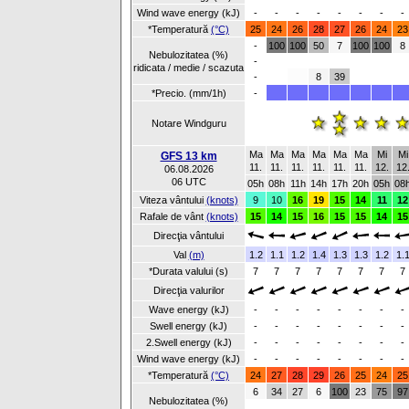
Wind wave energy (kJ)
-
-
-
-
-
-
-
-
*Temperatură
(°C)
25
24
26
28
27
26
24
23
-
100
100
50
7
100
100
8
Nebulozitatea (%)
-
ridicata / medie / scazuta
-
8
39
*Precio. (mm/1h)
-
Notare Windguru
Ma
Ma
Ma
Ma
Ma
Ma
Mi
Mi
GFS 13 km
11.
11.
11.
11.
11.
11.
12.
12
06.08.2026
06 UTC
05h
08h
11h
14h
17h
20h
05h
08
Viteza vântului
(knots)
9
10
16
19
15
14
11
12
Rafale de vânt
(knots)
15
14
15
16
15
15
14
15
Direcţia vântului
Val
(m)
1.2
1.1
1.2
1.4
1.3
1.3
1.2
1.
*Durata valului (s)
7
7
7
7
7
7
7
7
Direcţia valurilor
Wave energy (kJ)
-
-
-
-
-
-
-
-
Swell energy (kJ)
-
-
-
-
-
-
-
-
2.Swell energy (kJ)
-
-
-
-
-
-
-
-
Wind wave energy (kJ)
-
-
-
-
-
-
-
-
*Temperatură
(°C)
24
27
28
29
26
25
24
25
6
34
27
6
100
23
75
97
Nebulozitatea (%)