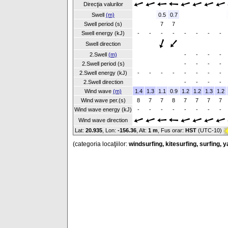
Direcţia valurilor
Swell
(m)
0.5
0.7
Swell period (s)
7
7
Swell energy (kJ)
-
-
-
-
-
-
-
-
Swell direction
2.Swell
(m)
-
-
-
-
2.Swell period (s)
-
-
-
-
2.Swell energy (kJ)
-
-
-
-
-
-
-
-
2.Swell direction
-
-
-
-
Wind wave
(m)
1.4
1.3
1.1
0.9
1.2
1.2
1.3
1.2
Wind wave per.(s)
8
7
7
8
7
7
7
7
Wind wave energy (kJ)
-
-
-
-
-
-
-
-
Wind wave direction
Lat:
20.935
, Lon:
-156.36
,
Alt:
1 m
, Fus orar:
HST
(UTC-10)
(categoria locaţiilor:
windsurfing, kitesurfing, surfing, 