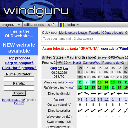
prognoze
utilizator nou
setări
limba
This is the
Quick spot
Meniu setare locaţie
Favorite
Căutare locatie
Op
OLD website...
NEW website
Acum folosiţi varianta "GRATUITA",
upgrade la"Win
available
United States - Maui (north shore)
(wave: GFS-Wave 16 
Top prognoze
Prognoză
2D
Hartă
CamereWeb
Rapoarte de vânt
Hărţi de prognoză
Click-Hartă prognoză
Mi
Jo
Jo
Jo
Jo
Jo
Jo
Vi
GFS 13 km
05.
06.
06.
06.
06.
06.
06.
07
06.08.2026
Nume utilizator:
06 UTC
20h
05h
08h
11h
14h
17h
20h
05
Viteza vântului
(knots)
11
7
10
15
16
13
12
11
Parola:
Rafale de vânt
(knots)
12
12
13
15
14
11
14
15
Direcţia vântului
Val
(m)
0.9
1
1.1
1.3
1.2
1
1
1
Inregistreaza-te!
(gratis)
De ce?
*Durata valului (s)
9
8
8
8
8
8
8
7
Direcţia valurilor
Wave energy (kJ)
-
-
-
-
-
-
-
-
Swell energy (kJ)
-
-
-
-
-
-
-
-
2.Swell energy (kJ)
-
-
-
-
-
-
-
-