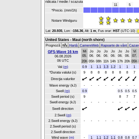
ridicata / medie / scazuta
11
5
*Precio. (mm/1h)
Notare Windguru
Lat:
20.935
, Lon:
-156.36
,
Alt:
1 m
, Fus orar:
HST
(UTC-10)
United States - Maui (north shore)
Prognoză
Hartă
CamereWeb
Rapoarte de vânt
Cazar
Mi
Jo
Jo
Jo
Jo
Jo
Jo
Vi
GFS-Wave 16 km
05.
06.
06.
06.
06.
06.
06.
07.
06.08.2026
06 UTC
20h
05h
08h
11h
14h
17h
20h
05h
Val
(m)
0.9
1
1.1
1.3
1.2
1
1
1
*Durata valului (s)
9
8
8
8
8
8
8
7
Direcţia valurilor
Wave energy (kJ)
-
-
-
-
-
-
-
-
Swell
(m)
0.9
0.5
0.5
0.5
Swell period (s)
9
8
7
7
Swell energy (kJ)
-
-
-
-
-
-
-
-
Swell direction
2.Swell
(m)
2.Swell energy (kJ)
-
-
-
-
-
-
-
-
2.Swell period (s)
2.Swell direction
Wind wave
(m)
-
1
1.1
1.2
1.1
0.8
0.8
0.7