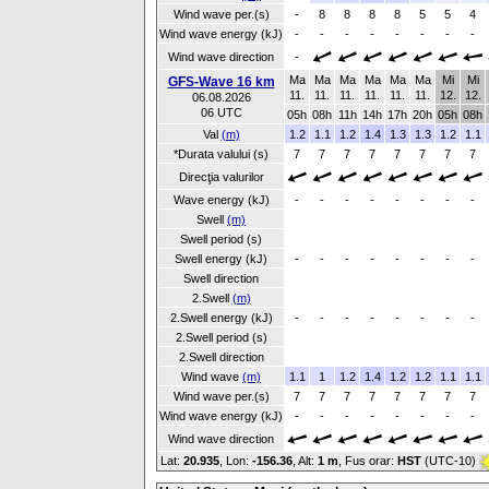
Wind wave per.(s)
-
8
8
8
8
5
5
4
Wind wave energy (kJ)
-
-
-
-
-
-
-
-
Wind wave direction
-
Ma
Ma
Ma
Ma
Ma
Ma
Mi
Mi
GFS-Wave 16 km
11.
11.
11.
11.
11.
11.
12.
12.
06.08.2026
06 UTC
05h
08h
11h
14h
17h
20h
05h
08h
Val
(m)
1.2
1.1
1.2
1.4
1.3
1.3
1.2
1.1
*Durata valului (s)
7
7
7
7
7
7
7
7
Direcţia valurilor
Wave energy (kJ)
-
-
-
-
-
-
-
-
Swell
(m)
Swell period (s)
Swell energy (kJ)
-
-
-
-
-
-
-
-
Swell direction
2.Swell
(m)
2.Swell energy (kJ)
-
-
-
-
-
-
-
-
2.Swell period (s)
2.Swell direction
Wind wave
(m)
1.1
1
1.2
1.4
1.2
1.2
1.1
1.1
Wind wave per.(s)
7
7
7
7
7
7
7
7
Wind wave energy (kJ)
-
-
-
-
-
-
-
-
Wind wave direction
Lat:
20.935
, Lon:
-156.36
,
Alt:
1 m
, Fus orar:
HST
(UTC-10)