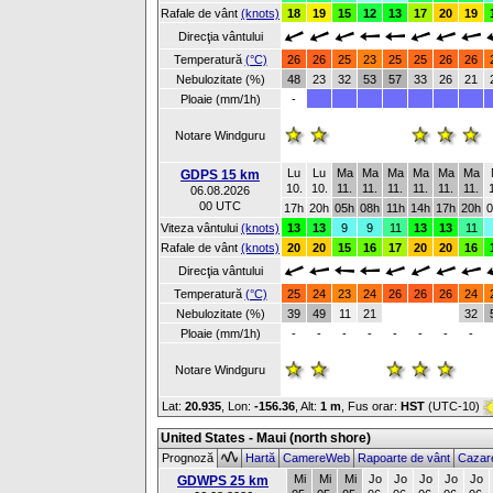
Rafale de vânt
(knots)
18
19
15
12
13
17
20
19
Direcţia vântului
Temperatură
(°C)
26
26
25
23
25
25
26
26
Nebulozitate (%)
48
23
32
53
57
33
26
21
Ploaie (mm/1h)
-
Notare Windguru
Lu
Lu
Ma
Ma
Ma
Ma
Ma
Ma
GDPS 15 km
10.
10.
11.
11.
11.
11.
11.
11.
06.08.2026
00 UTC
17h
20h
05h
08h
11h
14h
17h
20h
0
Viteza vântului
(knots)
13
13
9
9
11
13
13
11
Rafale de vânt
(knots)
20
20
15
16
17
20
20
16
Direcţia vântului
Temperatură
(°C)
25
24
23
24
26
26
26
24
Nebulozitate (%)
39
49
11
21
32
Ploaie (mm/1h)
-
-
-
-
-
-
-
-
Notare Windguru
Lat:
20.935
, Lon:
-156.36
,
Alt:
1 m
, Fus orar:
HST
(UTC-10)
United States - Maui (north shore)
Prognoză
Hartă
CamereWeb
Rapoarte de vânt
Cazar
Mi
Mi
Mi
Jo
Jo
Jo
Jo
Jo
GDWPS 25 km