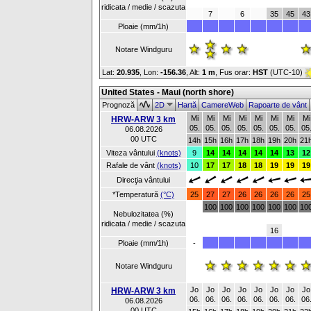
ridicata / medie / scazuta
7
6
35
45
43
Ploaie (mm/1h)
Notare Windguru
Lat:
20.935
, Lon:
-156.36
,
Alt:
1 m
, Fus orar:
HST
(UTC-10)
United States - Maui (north shore)
Prognoză
2D
Hartă
CamereWeb
Rapoarte de vânt
Mi
Mi
Mi
Mi
Mi
Mi
Mi
Mi
HRW-ARW 3 km
05.
05.
05.
05.
05.
05.
05.
05
06.08.2026
00 UTC
14h
15h
16h
17h
18h
19h
20h
21
Viteza vântului
(knots)
9
14
14
14
14
14
13
12
Rafale de vânt
(knots)
10
17
17
18
18
19
19
19
Direcţia vântului
*Temperatură
(°C)
25
27
27
26
26
26
26
25
100
100
100
100
100
100
10
Nebulozitatea (%)
ridicata / medie / scazuta
16
Ploaie (mm/1h)
-
Notare Windguru
Jo
Jo
Jo
Jo
Jo
Jo
Jo
Jo
HRW-ARW 3 km
06.
06.
06.
06.
06.
06.
06.
06
06.08.2026
00 UTC