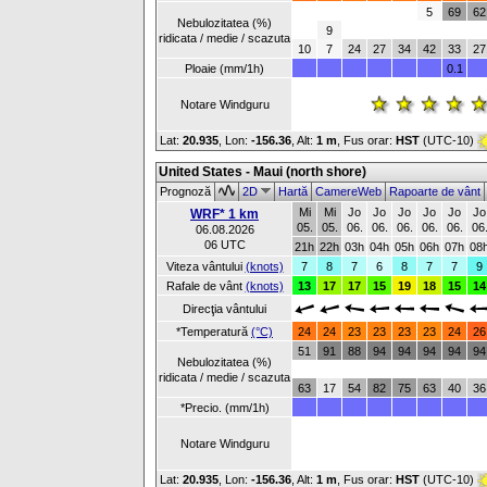
5
69
62
Nebulozitatea (%)
9
ridicata / medie / scazuta
10
7
24
27
34
42
33
27
Ploaie (mm/1h)
0.1
Notare Windguru
Lat:
20.935
, Lon:
-156.36
,
Alt:
1 m
, Fus orar:
HST
(UTC-10)
United States - Maui (north shore)
Prognoză
2D
Hartă
CamereWeb
Rapoarte de vânt
Mi
Mi
Jo
Jo
Jo
Jo
Jo
Jo
WRF* 1 km
05.
05.
06.
06.
06.
06.
06.
06
06.08.2026
06 UTC
21h
22h
03h
04h
05h
06h
07h
08
Viteza vântului
(knots)
7
8
7
6
8
7
7
9
Rafale de vânt
(knots)
13
17
17
15
19
18
15
14
Direcţia vântului
*Temperatură
(°C)
24
24
23
23
23
23
24
26
51
91
88
94
94
94
94
94
Nebulozitatea (%)
ridicata / medie / scazuta
63
17
54
82
75
63
40
36
*Precio. (mm/1h)
Notare Windguru
Lat:
20.935
, Lon:
-156.36
,
Alt:
1 m
, Fus orar:
HST
(UTC-10)