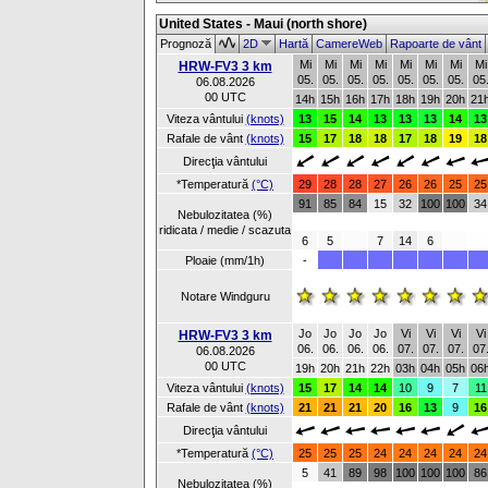
United States - Maui (north shore)
Prognoză
2D
Hartă
CamereWeb
Rapoarte de vânt
Mi
Mi
Mi
Mi
Mi
Mi
Mi
Mi
HRW-FV3 3 km
05.
05.
05.
05.
05.
05.
05.
05
06.08.2026
00 UTC
14h
15h
16h
17h
18h
19h
20h
21
Viteza vântului
(knots)
13
15
14
13
13
13
14
13
Rafale de vânt
(knots)
15
17
18
18
17
18
19
18
Direcţia vântului
*Temperatură
(°C)
29
28
28
27
26
26
25
25
91
85
84
15
32
100
100
34
Nebulozitatea (%)
ridicata / medie / scazuta
6
5
7
14
6
Ploaie (mm/1h)
-
Notare Windguru
Jo
Jo
Jo
Jo
Vi
Vi
Vi
Vi
HRW-FV3 3 km
06.
06.
06.
06.
07.
07.
07.
07
06.08.2026
00 UTC
19h
20h
21h
22h
03h
04h
05h
06
Viteza vântului
(knots)
15
17
14
14
10
9
7
11
Rafale de vânt
(knots)
21
21
21
20
16
13
9
16
Direcţia vântului
*Temperatură
(°C)
25
25
25
24
24
24
24
24
5
41
89
98
100
100
100
86
Nebulozitatea (%)