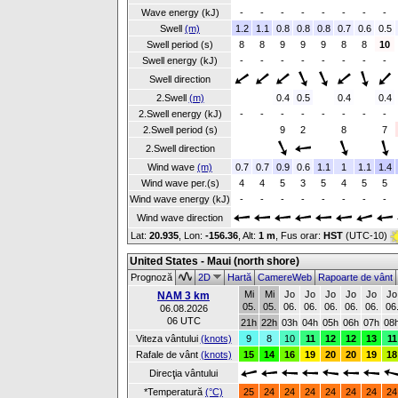
Wave energy (kJ)
-
-
-
-
-
-
-
-
Swell
(m)
1.2
1.1
0.8
0.8
0.8
0.7
0.6
0.5
Swell period (s)
8
8
9
9
9
8
8
10
Swell energy (kJ)
-
-
-
-
-
-
-
-
Swell direction
2.Swell
(m)
0.4
0.5
0.4
0.4
2.Swell energy (kJ)
-
-
-
-
-
-
-
-
2.Swell period (s)
9
2
8
7
2.Swell direction
Wind wave
(m)
0.7
0.7
0.9
0.6
1.1
1
1.1
1.4
Wind wave per.(s)
4
4
5
3
5
4
5
5
Wind wave energy (kJ)
-
-
-
-
-
-
-
-
Wind wave direction
Lat:
20.935
, Lon:
-156.36
,
Alt:
1 m
, Fus orar:
HST
(UTC-10)
United States - Maui (north shore)
Prognoză
2D
Hartă
CamereWeb
Rapoarte de vânt
Mi
Mi
Jo
Jo
Jo
Jo
Jo
Jo
NAM 3 km
05.
05.
06.
06.
06.
06.
06.
06
06.08.2026
06 UTC
21h
22h
03h
04h
05h
06h
07h
08
Viteza vântului
(knots)
9
8
10
11
12
12
13
11
Rafale de vânt
(knots)
15
14
16
19
20
20
19
18
Direcţia vântului
*Temperatură
(°C)
25
24
24
24
24
24
24
24