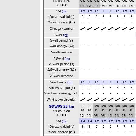
05.
05.
05.
06.
06.
06.
06.
06.
06.08.2026
00 UTC
14h
17h
20h
05h
08h
11h
14h
17h
Val
(m)
1.2
1.2
1.1
1
1
1.1
1.2
1.2
*Durata valului (s)
9
9
9
8
8
8
8
8
Wave energy (kJ)
-
-
-
-
-
-
-
-
Direcţia valurilor
Swell
(m)
Swell period (s)
Swell energy (kJ)
-
-
-
-
-
-
-
-
Swell direction
2.Swell
(m)
2.Swell period (s)
2.Swell energy (kJ)
-
-
-
-
-
-
-
-
2.Swell direction
Wind wave
(m)
1.1
1
1.1
1
1
1
1.1
1.2
Wind wave per.(s)
9
9
9
8
8
8
8
8
Wind wave energy (kJ)
-
-
-
-
-
-
-
-
Wind wave direction
Lu
Lu
Ma
Ma
Ma
Ma
Ma
Ma
GDWPS 25 km
10.
10.
11.
11.
11.
11.
11.
11.
06.08.2026
00 UTC
17h
20h
05h
08h
11h
14h
17h
20h
Val
(m)
1.4
1.4
1.2
1.2
1.2
1.3
1.3
1.2
*Durata valului (s)
8
8
7
7
7
7
7
7
Wave energy (kJ)
-
-
-
-
-
-
-
-