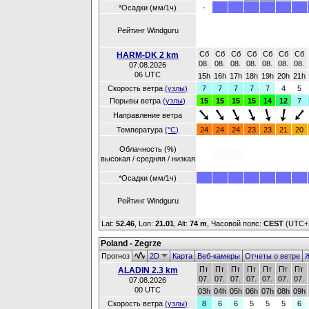
*Осадки (мм/1ч)
-
Рейтинг Windguru
Сб
Сб
Сб
Сб
Сб
Сб
Сб
HARM-DK 2 km
08.
08.
08.
08.
08.
08.
08.
07.08.2026
06 UTC
15h
16h
17h
18h
19h
20h
21h
Скорость ветра
(узлы)
7
7
7
7
7
4
5
Порывы ветра
(узлы)
15
15
15
15
14
12
7
Направление ветра
Температура
(°C)
24
24
24
23
23
21
20
Облачность (%)
высокая / средняя / низкая
*Осадки (мм/1ч)
Рейтинг Windguru
Lat:
52.46
, Lon:
21.01
,
Alt:
74 m
, Часовой пояс:
CEST
(UTC+
Poland - Zegrze
Прогноз
2D
Карта
Веб-камеры
Отчеты о ветре
Ж
Пт
Пт
Пт
Пт
Пт
Пт
Пт
ALADIN 2.3 km
07.
07.
07.
07.
07.
07.
07.
07.08.2026
00 UTC
03h
04h
05h
06h
07h
08h
09h
Скорость ветра
(узлы)
8
6
6
5
5
5
6