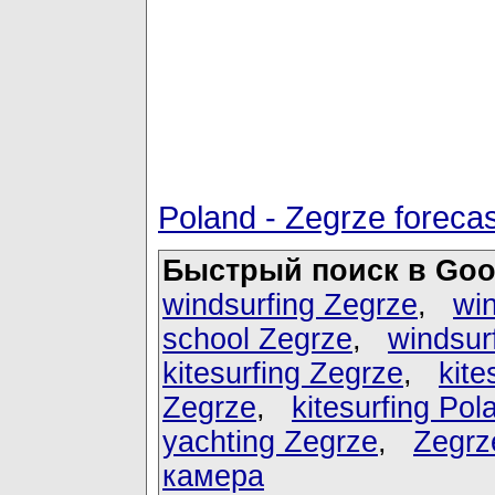
Poland - Zegrze foreca
Быстрый поиск в Goo
windsurfing Zegrze
,
win
school Zegrze
,
windsur
kitesurfing Zegrze
,
kite
Zegrze
,
kitesurfing Pol
yachting Zegrze
,
Zegrz
камера