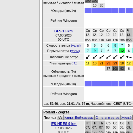
100
100
высокая / средняя / низкая
16
20
*Осадки (мм/1ч)
Рейтинг Windguru
Ср
Ср
Ср
Ср
Ср
Ср
Чт
GFS 13 km
12.
12.
12.
12.
12.
12.
13.
07.08.2026
00 UTC
05h
08h
11h
14h
17h
20h
05h
Скорость ветра
(узлы)
5
6
6
6
8
7
5
Порывы ветра
(узлы)
7
9
7
6
7
12
6
Направление ветра
*Температура
(°C)
11
16
21
23
23
18
12
37
100
93
6
Облачность (%)
высокая / средняя / низкая
*Осадки (мм/1ч)
Рейтинг Windguru
Lat:
52.46
, Lon:
21.01
,
Alt:
74 m
, Часовой пояс:
CEST
(UTC+
Poland - Zegrze
Прогноз
Карта
Веб-камеры
Отчеты о ветре
Жильё
Пт
Пт
Пт
Сб
Сб
Сб
Вс
IFS-HRES 9 km
07.
07.
07.
08.
08.
08.
09.
07.08.2026
00 UTC
08h
14h
20h
08h
14h
20h
08h