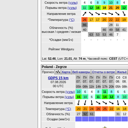
Скорость ветра
(узлы)
4
6
8
9
10
8
4
Порывы ветра
(узлы)
11
12
16
18
21
20
12
Направление ветра
*Температура
(°C)
26
17
17
20
22
22
19
86
28
11
Облачность (%)
40
46
49
58
41
высокая / средняя / низкая
63
53
53
46
7
*Осадки (мм/1ч)
-
-
-
-
-
-
-
Рейтинг Windguru
Lat:
52.46
, Lon:
21.01
,
Alt:
74 m
, Часовой пояс:
CEST
(UTC+
Poland - Zegrze
Прогноз
Карта
Веб-камеры
Отчеты о ветре
Жильё
Пт
Пт
Пт
Пт
Пт
Пт
Сб
Сб
GDPS 15 km
07.
07.
07.
07.
07.
07.
08.
08.
07.08.2026
00 UTC
05h
08h
11h
14h
17h
20h
05h
08h
Скорость ветра
(узлы)
10
6
4
8
11
8
6
6
Порывы ветра
(узлы)
15
10
6
11
14
12
8
10
Направление ветра
Температура
(°C)
20
21
24
26
25
22
16
18
Облачность (%)
27
92
61
31
12
Осадки (мм/1ч)