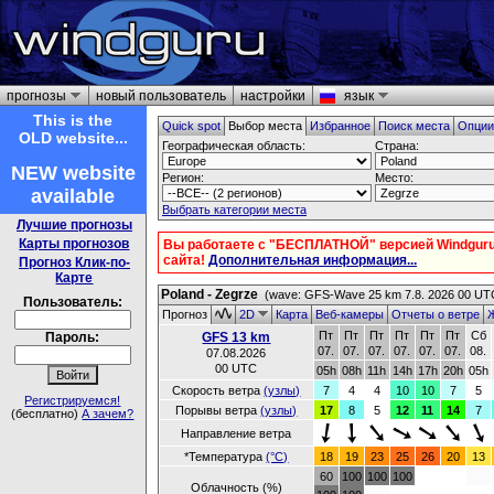
прогнозы
новый пользователь
настройки
язык
This is the
Quick spot
Выбор места
Избранное
Поиск места
Опци
OLD website...
Географическая область:
Страна:
NEW website
Регион:
Место:
available
Выбрать категории места
Лучшие прогнозы
Карты прогнозов
Вы работаете с "БЕСПЛАТНОЙ" версией Windgur
сайта!
Дополнительная информация...
Прогноз Клик-по-
Карте
Poland - Zegrze
(wave: GFS-Wave 25 km 7.8. 2026 00 UT
Пользователь:
Прогноз
2D
Карта
Веб-камеры
Отчеты о ветре
Ж
Пт
Пт
Пт
Пт
Пт
Пт
Сб
Пароль:
GFS 13 km
07.
07.
07.
07.
07.
07.
08.
07.08.2026
00 UTC
05h
08h
11h
14h
17h
20h
05h
Скорость ветра
(узлы)
7
4
4
10
10
7
5
Регистрируемся!
Порывы ветра
(узлы)
17
8
5
12
11
14
7
(бесплатно)
А зачем?
Направление ветра
*Температура
(°C)
18
19
23
25
26
20
13
60
100
100
100
Облачность (%)