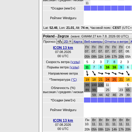
высокая / средняя / низкая
11
*Осадки (мм/1ч)
Рейтинг Windguru
Lat:
52.46
, Lon:
21.01
,
Alt:
74 m
, Часовой пояс:
CEST
(UTC+
Poland - Zegrze
(wave: GWAM 27 km 7.8. 2026 00 UTC)
Прогноз
2D
Карта
Веб-камеры
Отчеты о ветре
Ж
Пт
Пт
Пт
Пт
Пт
Пт
Сб
ICON 13 km
07.
07.
07.
07.
07.
07.
08.
07.08.2026
00 UTC
05h
08h
11h
14h
17h
20h
05h
Скорость ветра
(узлы)
5
2
3
7
8
2
3
Порывы ветра
(узлы)
11
7
8
16
16
9
6
Направление ветра
*Температура
(°C)
19
18
21
24
25
21
16
99
100
100
11
5
Облачность (%)
89
99
25
23
65
высокая / средняя / низкая
59
44
42
46
29
39
*Осадки (мм/1ч)
Рейтинг Windguru
Пн
Вт
Вт
Вт
Вт
Вт
Вт
ICON 13 km
10.
11.
11.
11.
11.
11.
11.
07.08.2026
00 UTC
20h
05h
08h
11h
14h
17h
20h