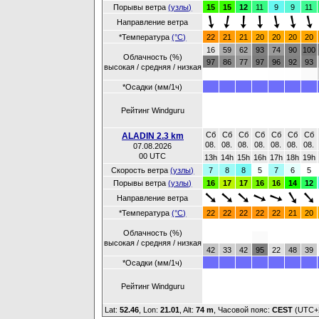
Порывы ветра
(узлы)
15
15
12
11
9
9
11
Направление ветра
*Температура
(°C)
22
21
21
20
20
20
20
16
59
62
93
74
90
100
Облачность (%)
97
86
77
97
96
92
93
высокая / средняя / низкая
*Осадки (мм/1ч)
Рейтинг Windguru
Сб
Сб
Сб
Сб
Сб
Сб
Сб
ALADIN 2.3 km
08.
08.
08.
08.
08.
08.
08.
07.08.2026
00 UTC
13h
14h
15h
16h
17h
18h
19h
Скорость ветра
(узлы)
7
8
8
5
7
6
5
Порывы ветра
(узлы)
16
17
17
16
16
14
12
Направление ветра
*Температура
(°C)
22
22
22
22
22
21
20
Облачность (%)
высокая / средняя / низкая
42
33
42
95
22
48
39
*Осадки (мм/1ч)
Рейтинг Windguru
Lat:
52.46
, Lon:
21.01
,
Alt:
74 m
, Часовой пояс:
CEST
(UTC+