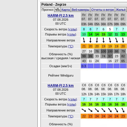
Poland - Zegrze
Прогноз
Карта
Веб-камеры
Отчеты о ветре
Жильё
Пт
Пт
Пт
Пт
Пт
Пт
Пт
HARM-FI 2.5 km
07.
07.
07.
07.
07.
07.
07.
07.08.2026
00 UTC
03h
04h
05h
06h
07h
08h
09h
Скорость ветра
(узлы)
8
8
7
6
5
7
7
Порывы ветра
(узлы)
10
14
14
15
12
11
13
Направление ветра
Температура
(°C)
21
20
20
19
19
19
20
27
16
76
100
100
88
79
Облачность (%)
99
99
33
74
97
23
82
высокая / средняя / низкая
43
11
24
16
27
65
Осадки (мм/1ч)
0.3
Рейтинг Windguru
Сб
Сб
Сб
Сб
Сб
Сб
Сб
HARM-FI 2.5 km
08.
08.
08.
08.
08.
08.
08.
07.08.2026
00 UTC
12h
13h
14h
15h
16h
17h
18h
Скорость ветра
(узлы)
7
7
7
7
7
7
7
Порывы ветра
(узлы)
16
16
16
15
16
16
16
Направление ветра
Температура
(°C)
22
23
24
24
24
24
23
Облачность (%)