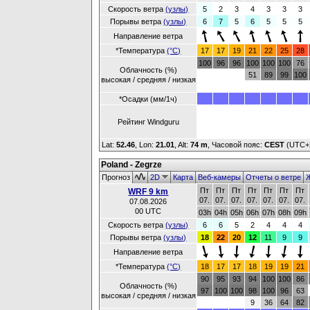
Скорость ветра
(узлы)
5
2
3
4
3
3
3
Порывы ветра
(узлы)
6
7
5
6
5
5
5
Направление ветра
*Температура
(°C)
17
17
19
21
22
25
28
100
96
96
100
100
100
76
Облачность (%)
51
89
99
100
высокая / средняя / низкая
*Осадки (мм/1ч)
Рейтинг Windguru
Lat:
52.46
, Lon:
21.01
,
Alt:
74 m
, Часовой пояс:
CEST
(UTC+
Poland - Zegrze
Прогноз
2D
Карта
Веб-камеры
Отчеты о ветре
Ж
Пт
Пт
Пт
Пт
Пт
Пт
Пт
WRF 9 km
07.
07.
07.
07.
07.
07.
07.
07.08.2026
00 UTC
03h
04h
05h
06h
07h
08h
09h
Скорость ветра
(узлы)
6
6
5
2
4
4
4
Порывы ветра
(узлы)
18
22
20
12
11
9
9
Направление ветра
*Температура
(°C)
18
17
17
18
19
19
21
90
95
93
94
100
100
86
Облачность (%)
97
100
100
98
100
96
63
высокая / средняя / низкая
9
36
64
82