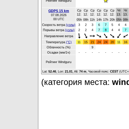
Рейтинг Windguru
Ср
Ср
Ср
Ср
Ср
Ср
Чт
Чт
GDPS 15 km
12.
12.
12.
12.
12.
12.
13.
13.
07.08.2026
00 UTC
05h
08h
11h
14h
17h
20h
05h
08h
Скорость ветра
(узлы)
3
2
3
6
7
5
4
4
Порывы ветра
(узлы)
2
2
4
7
8
4
4
7
Направление ветра
Температура
(°C)
11
15
21
24
24
20
11
16
Облачность (%)
9
Осадки (мм/1ч)
-
-
-
-
-
-
-
-
Рейтинг Windguru
Lat:
52.46
, Lon:
21.01
,
Alt:
74 m
, Часовой пояс:
CEST
(UTC+
(категория места:
wind