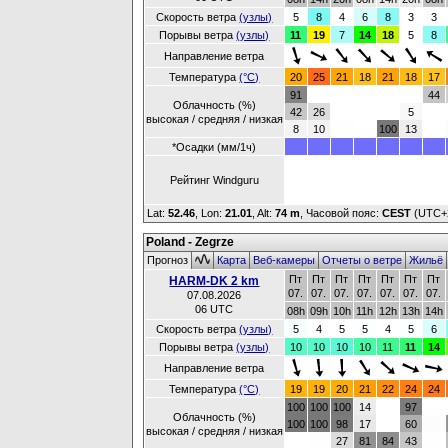
Скорость ветра
(узлы)
5
8
4
6
8
3
3
Порывы ветра
(узлы)
11
19
7
14
18
5
8
Направление ветра
Температура
(°C)
20
25
21
18
21
18
17
91
44
Облачность (%)
42
26
5
высокая / средняя / низкая
8
10
100
13
*Осадки (мм/1ч)
Рейтинг Windguru
Lat:
52.46
, Lon:
21.01
,
Alt:
74 m
, Часовой пояс:
CEST
(UTC+
Poland - Zegrze
Прогноз
Карта
Веб-камеры
Отчеты о ветре
Жильё
Пт
Пт
Пт
Пт
Пт
Пт
Пт
HARM-DK 2 km
07.
07.
07.
07.
07.
07.
07.
07.08.2026
06 UTC
08h
09h
10h
11h
12h
13h
14h
Скорость ветра
(узлы)
5
4
5
5
4
5
6
Порывы ветра
(узлы)
10
10
10
10
11
11
14
Направление ветра
Температура
(°C)
19
19
20
21
22
24
24
100
100
100
14
97
Облачность (%)
100
100
98
17
60
высокая / средняя / низкая
27
81
84
43