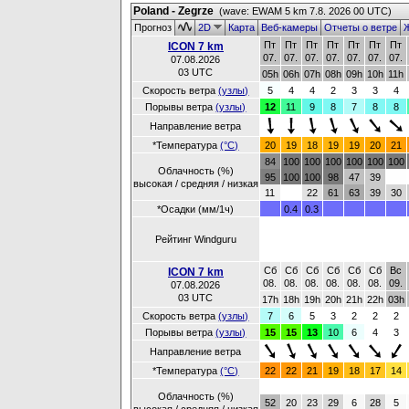
Poland - Zegrze
(wave: EWAM 5 km 7.8. 2026 00 UTC)
Прогноз
2D
Карта
Веб-камеры
Отчеты о ветре
Ж
Пт
Пт
Пт
Пт
Пт
Пт
Пт
ICON 7 km
07.
07.
07.
07.
07.
07.
07.
07.08.2026
03 UTC
05h
06h
07h
08h
09h
10h
11h
Скорость ветра
(узлы)
5
4
4
2
3
3
4
Порывы ветра
(узлы)
12
11
9
8
7
8
8
Направление ветра
*Температура
(°C)
20
19
18
19
19
20
21
84
100
100
100
100
100
100
Облачность (%)
95
100
100
98
47
39
высокая / средняя / низкая
11
22
61
63
39
30
*Осадки (мм/1ч)
0.4
0.3
Рейтинг Windguru
Сб
Сб
Сб
Сб
Сб
Сб
Вс
ICON 7 km
08.
08.
08.
08.
08.
08.
09.
07.08.2026
03 UTC
17h
18h
19h
20h
21h
22h
03h
Скорость ветра
(узлы)
7
6
5
3
2
2
2
Порывы ветра
(узлы)
15
15
13
10
6
4
3
Направление ветра
*Температура
(°C)
22
22
21
19
18
17
14
Облачность (%)
52
20
23
29
6
28
5