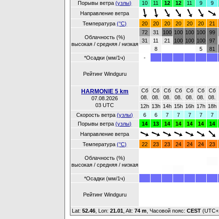
Порывы ветра
(узлы)
10
11
12
12
11
9
9
Направление ветра
Температура
(°C)
20
20
20
20
20
20
21
72
31
100
100
100
100
99
Облачность (%)
31
11
21
100
100
100
97
высокая / средняя / низкая
8
5
81
*Осадки (мм/1ч)
-
Рейтинг Windguru
Сб
Сб
Сб
Сб
Сб
Сб
Сб
HARMONIE 5 km
08.
08.
08.
08.
08.
08.
08.
07.08.2026
03 UTC
12h
13h
14h
15h
16h
17h
18h
Скорость ветра
(узлы)
6
6
7
7
7
7
7
Порывы ветра
(узлы)
14
13
14
14
14
14
14
Направление ветра
Температура
(°C)
22
23
23
24
24
24
23
Облачность (%)
высокая / средняя / низкая
*Осадки (мм/1ч)
Рейтинг Windguru
Lat:
52.46
, Lon:
21.01
,
Alt:
74 m
, Часовой пояс:
CEST
(UTC+