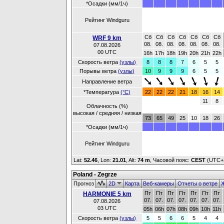
*Осадки (мм/1ч)
Рейтинг Windguru
Сб
Сб
Сб
Сб
Сб
Сб
Сб
WRF 9 km
08.
08.
08.
08.
08.
08.
08.
07.08.2026
00 UTC
16h
17h
18h
19h
20h
21h
22h
Скорость ветра
(узлы)
8
8
8
7
6
5
5
Порывы ветра
(узлы)
10
9
9
9
6
5
5
Направление ветра
*Температура
(°C)
22
22
22
21
18
16
14
11
8
Облачность (%)
высокая / средняя / низкая
73
65
49
25
10
18
26
*Осадки (мм/1ч)
Рейтинг Windguru
Lat:
52.46
, Lon:
21.01
,
Alt:
74 m
, Часовой пояс:
CEST
(UTC+
Poland - Zegrze
Прогноз
2D
Карта
Веб-камеры
Отчеты о ветре
Ж
Пт
Пт
Пт
Пт
Пт
Пт
Пт
HARMONIE 5 km
07.
07.
07.
07.
07.
07.
07.
07.08.2026
03 UTC
05h
06h
07h
08h
09h
10h
11h
Скорость ветра
(узлы)
5
5
6
6
5
4
4