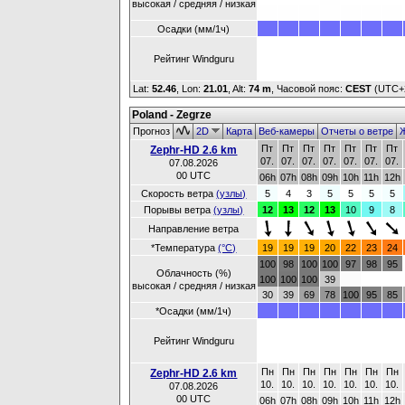
высокая / средняя / низкая
Осадки (мм/1ч)
Рейтинг Windguru
Lat:
52.46
, Lon:
21.01
,
Alt:
74 m
, Часовой пояс:
CEST
(UTC+
Poland - Zegrze
Прогноз
2D
Карта
Веб-камеры
Отчеты о ветре
Ж
Пт
Пт
Пт
Пт
Пт
Пт
Пт
Zephr-HD 2.6 km
07.
07.
07.
07.
07.
07.
07.
07.08.2026
00 UTC
06h
07h
08h
09h
10h
11h
12h
Скорость ветра
(узлы)
5
4
3
5
5
5
5
Порывы ветра
(узлы)
12
13
12
13
10
9
8
Направление ветра
*Температура
(°C)
19
19
19
20
22
23
24
100
98
100
100
97
98
95
Облачность (%)
100
100
100
39
высокая / средняя / низкая
30
39
69
78
100
95
85
*Осадки (мм/1ч)
Рейтинг Windguru
Пн
Пн
Пн
Пн
Пн
Пн
Пн
Zephr-HD 2.6 km
10.
10.
10.
10.
10.
10.
10.
07.08.2026
00 UTC
06h
07h
08h
09h
10h
11h
12h