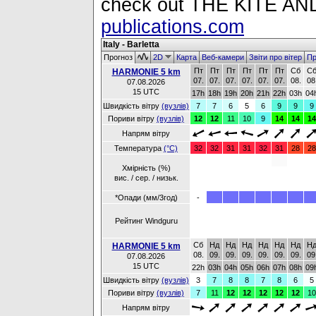
check out THE KITE 
publications.com
Italy - Barletta
Прогноз
2D
Карта
Веб-камери
Звіти про вітер
Пр
Пт
Пт
Пт
Пт
Пт
Пт
Сб
С
HARMONIE 5 km
07.
07.
07.
07.
07.
07.
08.
08
07.08.2026
15 UTC
17h
18h
19h
20h
21h
22h
03h
04
Швидкість вітру
(вузлів)
7
7
6
5
6
9
9
9
Пориви вітру
(вузлів)
12
12
11
10
9
14
14
14
Напрям вітру
Температура
(°C)
32
32
31
31
32
31
28
28
Хмірність (%)
вис. / сер. / низьк.
*Опади (мм/3год)
-
Рейтинг Windguru
Сб
Нд
Нд
Нд
Нд
Нд
Нд
Н
HARMONIE 5 km
08.
09.
09.
09.
09.
09.
09.
09
07.08.2026
15 UTC
22h
03h
04h
05h
06h
07h
08h
09
Швидкість вітру
(вузлів)
3
7
8
8
7
8
6
5
Пориви вітру
(вузлів)
7
11
12
12
12
12
12
10
Напрям вітру