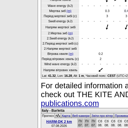
Wave energy (kJ)
-
-
-
-
-
-
-
-
Мертва зиб
(m)
0.3
0.
Період мертвої зибі (с)
3
3
Swell energy (kJ)
-
-
-
-
-
-
-
-
Напрям мертвої зибі
2.Мертва зиб
(m)
2.Swell energy (kJ)
-
-
-
-
-
-
-
-
2.Період мертвої зибі (с)
2.Напрям мертвої зибі
Вітрова хвиля
(m)
0.2
Період вітрових хвиль (с)
2
Wind wave energy (kJ)
-
-
-
-
-
-
-
-
Напрям вітрових хвиль
Lat:
41.32
, Lon:
16.28
,
Alt:
1 m
, Часовий пояс:
CEST
(UTC+2
For detailed information a
check out THE KITE 
publications.com
Italy - Barletta
Прогноз
Карта
Веб-камери
Звіти про вітер
Прожива
Пт
Пт
Пт
Сб
Сб
Сб
Сб
С
HARM-DK 2 km
07.
07.
07.
08.
08.
08.
08.
08
07.08.2026