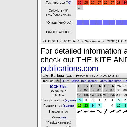
Температура
(°C)
30
28
27
27
27
27
28
30
30
Хмірність (%)
вис. / сер. / низьк.
*Опади (мм/3год)
Рейтинг Windguru
Lat:
41.32
, Lon:
16.28
,
Alt:
1 m
, Часовий пояс:
CEST
(UTC+2
For detailed information a
check out THE KITE 
publications.com
Italy - Barletta
(wave: EWAM 5 km 7.8. 2026 12 UTC)
Прогноз
2D
Карта
Веб-камери
Звіти про вітер
Пр
Пт
Пт
Пт
Пт
Пт
Пт
Сб
С
ICON 7 km
07.
07.
07.
07.
07.
07.
08.
08
07.08.2026
15 UTC
17h
18h
19h
20h
21h
22h
03h
04
Швидкість вітру
(вузлів)
8
5
4
2
1
2
6
5
Пориви вітру
(вузлів)
16
13
9
7
4
4
10
9
Напрям вітру
Хвиля
(m)
*Період хвиль (с)