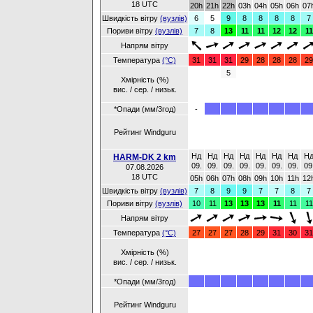
18 UTC
20h
21h
22h
03h
04h
05h
06h
07
Швидкість вітру
(вузлів)
6
5
9
8
8
8
8
7
Пориви вітру
(вузлів)
7
8
13
11
11
12
12
11
Напрям вітру
Температура
(°C)
31
31
31
29
28
28
28
29
5
Хмірність (%)
вис. / сер. / низьк.
*Опади (мм/3год)
-
Рейтинг Windguru
Нд
Нд
Нд
Нд
Нд
Нд
Нд
Н
HARM-DK 2 km
09.
09.
09.
09.
09.
09.
09.
09
07.08.2026
18 UTC
05h
06h
07h
08h
09h
10h
11h
12
Швидкість вітру
(вузлів)
7
8
9
9
7
7
8
7
Пориви вітру
(вузлів)
10
11
13
13
13
11
11
11
Напрям вітру
Температура
(°C)
27
27
27
28
29
31
30
31
Хмірність (%)
вис. / сер. / низьк.
*Опади (мм/3год)
Рейтинг Windguru