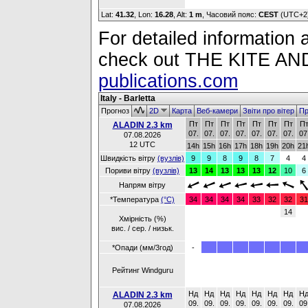
Lat:
41.32
, Lon:
16.28
,
Alt:
1 m
, Часовий пояс:
CEST
(UTC+2
For detailed information a
check out THE KITE 
publications.com
Italy - Barletta
Прогноз
2D
Карта
Веб-камери
Звіти про вітер
Пр
Пт
Пт
Пт
Пт
Пт
Пт
Пт
П
ALADIN 2.3 km
07.
07.
07.
07.
07.
07.
07.
07
07.08.2026
12 UTC
14h
15h
16h
17h
18h
19h
20h
21
Швидкість вітру
(вузлів)
9
9
8
9
8
7
4
4
Пориви вітру
(вузлів)
13
14
13
13
13
12
10
6
Напрям вітру
*Температура
(°C)
34
34
34
34
33
32
32
31
14
Хмірність (%)
вис. / сер. / низьк.
*Опади (мм/3год)
-
Рейтинг Windguru
Нд
Нд
Нд
Нд
Нд
Нд
Нд
Н
ALADIN 2.3 km
09.
09.
09.
09.
09.
09.
09.
09
07.08.2026