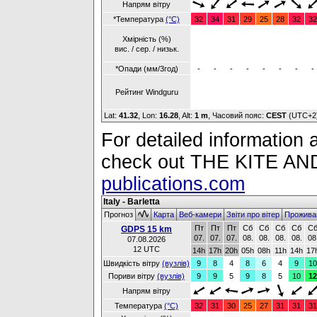
Напрям вітру
*Температура
(°C)
32
34
31
29
25
28
32
32
Хмірність (%)
вис. / сер. / низьк.
*Опади (мм/3год)
-
-
-
-
-
-
-
-
Рейтинг Windguru
Lat:
41.32
, Lon:
16.28
,
Alt:
1 m
, Часовий пояс:
CEST
(UTC+2
For detailed information a
check out THE KITE 
publications.com
Italy - Barletta
Прогноз
Карта
Веб-камери
Звіти про вітер
Прожива
Пт
Пт
Пт
Сб
Сб
Сб
Сб
С
GDPS 15 km
07.
07.
07.
08.
08.
08.
08.
08
07.08.2026
12 UTC
14h
17h
20h
05h
08h
11h
14h
17
Швидкість вітру
(вузлів)
9
8
4
8
6
4
9
10
Пориви вітру
(вузлів)
9
9
5
9
8
5
10
12
Напрям вітру
Температура
(°C)
32
31
30
25
27
31
31
31