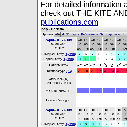
For detailed information a
check out THE KITE 
publications.com
Italy - Barletta
Прогноз
2D
Карта
Веб-камери
Звіти про вітер
Пр
Сб
Сб
Сб
Сб
Сб
Сб
Сб
С
Zephr-HD 2.6 km
08.
08.
08.
08.
08.
08.
08.
08
07.08.2026
12 UTC
06h
07h
08h
09h
10h
11h
12h
13
Швидкість вітру
(вузлів)
7
5
7
5
5
6
7
8
Пориви вітру
(вузлів)
9
11
10
5
5
4
8
8
Напрям вітру
*Температура
(°C)
28
28
29
32
33
33
33
32
Хмірність (%)
вис. / сер. / низьк.
*Опади (мм/3год)
Рейтинг Windguru
Пн
Пн
Пн
Пн
Пн
Пн
Пн
Вт
Zephr-HD 2.6 km
10.
10.
10.
10.
10.
10.
10.
11
07.08.2026
12 UTC
14h
15h
16h
17h
18h
19h
20h
06
Швидкість вітру
(вузлів)
8
9
8
7
6
5
4
6