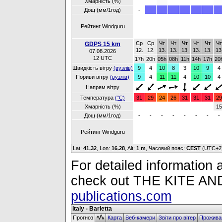
Хмарність (%)
Дощ (мм/1год)
-
Рейтинг Windguru
Ср
Ср
Чт
Чт
Чт
Чт
Чт
Чт
GDPS 15 km
12.
12.
13.
13.
13.
13.
13.
13
07.08.2026
12 UTC
17h
20h
05h
08h
11h
14h
17h
20
Швидкість вітру
(вузлів)
9
4
10
8
3
10
9
4
Пориви вітру
(вузлів)
9
4
11
11
4
10
10
4
Напрям вітру
Температура
(°C)
31
29
24
26
31
31
31
29
Хмарність (%)
15
Дощ (мм/1год)
-
-
-
-
-
-
-
-
Рейтинг Windguru
Lat:
41.32
, Lon:
16.28
,
Alt:
1 m
, Часовий пояс:
CEST
(UTC+2
For detailed information a
check out THE KITE 
publications.com
Italy - Barletta
Прогноз
Карта
Веб-камери
Звіти про вітер
Прожива