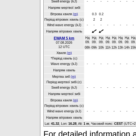
Swell energy (kJ)
-
-
-
-
-
-
-
-
Напрям мертвої зибі
Вітрова хвиля
(m)
0.3
0.2
Період вітрових хвиль (с)
2
2
Wind wave energy (kJ)
-
-
-
-
-
-
-
-
Напрям вітрових хвиль
Нд
Нд
Нд
Нд
Нд
Нд
Нд
Нд
EWAM 5 km
09.
09.
09.
09.
09.
09.
09.
09.
07.08.2026
12 UTC
08h
09h
10h
11h
12h
13h
14h
15h
Хвиля
(m)
*Період хвиль (с)
Wave energy (kJ)
-
-
-
-
-
-
-
-
Напрям хвиль
Мертва зиб
(m)
Період мертвої зибі (с)
Swell energy (kJ)
-
-
-
-
-
-
-
-
Напрям мертвої зибі
Вітрова хвиля
(m)
Період вітрових хвиль (с)
Wind wave energy (kJ)
-
-
-
-
-
-
-
-
Напрям вітрових хвиль
Lat:
41.32
, Lon:
16.28
,
Alt:
1 m
, Часовий пояс:
CEST
(UTC+2
For detailed information a