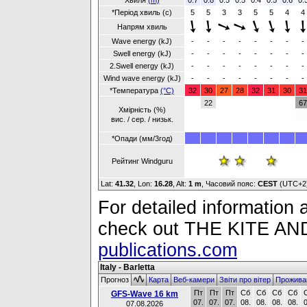
Хвиля
(m)
0.7
0.8
0.5
0.5
0.4
0.5
0.6
0.
*Період хвиль (с)
5
5
3
3
5
5
4
4
Напрям хвиль
Wave energy (kJ)
-
-
-
-
-
-
-
-
Swell energy (kJ)
-
-
-
-
-
-
-
-
2.Swell energy (kJ)
-
-
-
-
-
-
-
-
Wind wave energy (kJ)
-
-
-
-
-
-
-
-
*Температура
(°C)
32
30
27
28
32
31
30
31
22
67
Хмірність (%)
вис. / сер. / низьк.
*Опади (мм/3год)
Рейтинг Windguru
Lat:
41.32
, Lon:
16.28
,
Alt:
1 m
, Часовий пояс:
CEST
(UTC+2
For detailed information a
check out THE KITE 
publications.com
Italy - Barletta
Прогноз
Карта
Веб-камери
Звіти про вітер
Прожива
Пт
Пт
Пт
Сб
Сб
Сб
Сб
GFS-Wave 16 km
07.
07.
07.
08.
08.
08.
08.
0
07.08.2026