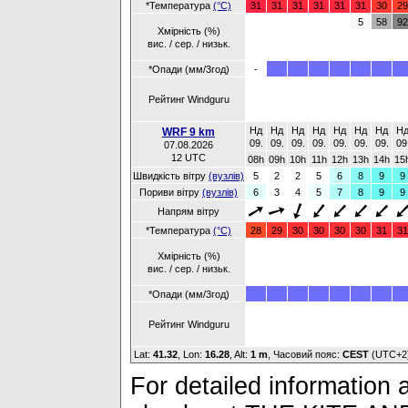
*Температура
(°C)
31
31
31
31
31
31
30
29
5
58
92
Хмірність (%)
вис. / сер. / низьк.
*Опади (мм/3год)
-
Рейтинг Windguru
Нд
Нд
Нд
Нд
Нд
Нд
Нд
Н
WRF 9 km
09.
09.
09.
09.
09.
09.
09.
09
07.08.2026
12 UTC
08h
09h
10h
11h
12h
13h
14h
15
Швидкість вітру
(вузлів)
5
2
2
5
6
8
9
9
Пориви вітру
(вузлів)
6
3
4
5
7
8
9
9
Напрям вітру
*Температура
(°C)
28
29
30
30
30
30
31
31
Хмірність (%)
вис. / сер. / низьк.
*Опади (мм/3год)
Рейтинг Windguru
Lat:
41.32
, Lon:
16.28
,
Alt:
1 m
, Часовий пояс:
CEST
(UTC+2
For detailed information a