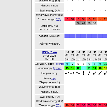
Wave energy (kJ)
-
-
-
-
-
-
-
-
Напрям хвиль
Swell energy (kJ)
-
-
-
-
-
-
-
-
Wind wave energy (kJ)
-
-
-
-
-
-
-
-
*Температура
(°C)
31
31
31
30
29
28
27
27
68
67
45
33
Хмірність (%)
вис. / сер. / низьк.
*Опади (мм/3год)
Рейтинг Windguru
Нд
Нд
Нд
Нд
Нд
Нд
Нд
Н
ICON 7 km
09.
09.
09.
09.
09.
09.
09.
09
07.08.2026
15 UTC
09h
10h
11h
12h
13h
14h
15h
16
Швидкість вітру
(вузлів)
9
7
5
5
6
8
9
10
Пориви вітру
(вузлів)
15
15
12
9
11
14
16
18
Напрям вітру
Хвиля
(m)
*Період хвиль (с)
Wave energy (kJ)
-
-
-
-
-
-
-
-
Напрям хвиль
Swell energy (kJ)
-
-
-
-
-
-
-
-
Wind wave energy (kJ)
-
-
-
-
-
-
-
-
*Температура
(°C)
29
31
32
33
33
33
32
32