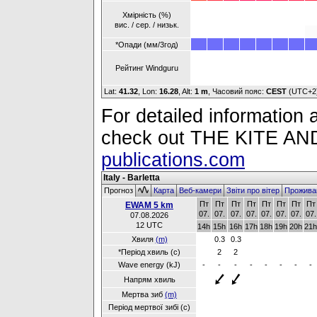
Хмірність (%)
вис. / сер. / низьк.
*Опади (мм/3год)
Рейтинг Windguru
Lat:
41.32
, Lon:
16.28
,
Alt:
1 m
, Часовий пояс:
CEST
(UTC+2
For detailed information a
check out THE KITE 
publications.com
Italy - Barletta
Прогноз
Карта
Веб-камери
Звіти про вітер
Прожива
Пт
Пт
Пт
Пт
Пт
Пт
Пт
Пт
EWAM 5 km
07.
07.
07.
07.
07.
07.
07.
07.
07.08.2026
12 UTC
14h
15h
16h
17h
18h
19h
20h
21h
Хвиля
(m)
0.3
0.3
*Період хвиль (с)
2
2
Wave energy (kJ)
-
-
-
-
-
-
-
-
Напрям хвиль
Мертва зиб
(m)
Період мертвої зибі (с)