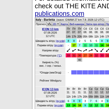
check out THE KITE 
publications.com
Italy - Barletta
(wave: GWAM 27 km 7.8. 2026 12 UTC)
Прогноз
2D
Карта
Веб-камери
Звіти про вітер
Пр
Пт
Пт
Пт
Сб
Сб
Сб
Сб
С
ICON 13 km
07.
07.
07.
08.
08.
08.
08.
08
07.08.2026
12 UTC
14h
17h
20h
05h
08h
11h
14h
17
Швидкість вітру
(вузлів)
8
8
2
5
5
5
8
9
Пориви вітру
(вузлів)
-
17
7
11
10
11
14
16
Напрям вітру
*Температура
(°C)
33
31
30
27
28
32
33
31
40
Хмірність (%)
вис. / сер. / низьк.
*Опади (мм/3год)
-
Рейтинг Windguru
Вт
Вт
Вт
Вт
Ср
Ср
Ср
С
ICON 13 km
11.
11.
11.
11.
12.
12.
12.
12
07.08.2026
12 UTC
11h
14h
17h
20h
05h
08h
11h
14
Швидкість вітру
(вузлів)
6
8
9
3
7
6
4
9
Пориви вітру
(вузлів)
13
14
16
9
12
12
11
15