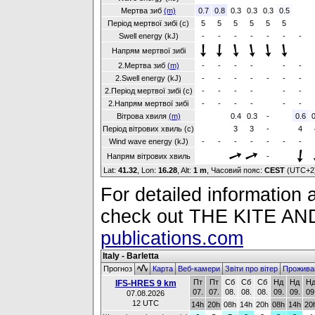
Мертва зиб
(m)
0.7
0.8
0.3
0.3
0.3
0.5
Період мертвої зибі (с)
5
5
5
5
5
5
Swell energy (kJ)
-
-
-
-
-
-
-
Напрям мертвої зибі
2.Мертва зиб
(m)
-
-
-
-
-
-
2.Swell energy (kJ)
-
-
-
-
-
-
-
2.Період мертвої зибі (с)
-
-
-
-
-
-
2.Напрям мертвої зибі
-
-
-
-
-
-
Вітрова хвиля
(m)
0.4
0.3
-
0.6
0
Період вітрових хвиль (с)
3
3
-
4
Wind wave energy (kJ)
-
-
-
-
-
-
-
Напрям вітрових хвиль
-
Lat:
41.32
, Lon:
16.28
,
Alt:
1 m
, Часовий пояс:
CEST
(UTC+2
For detailed information a
check out THE KITE 
publications.com
Italy - Barletta
Прогноз
Карта
Веб-камери
Звіти про вітер
Прожива
Пт
Пт
Сб
Сб
Сб
Нд
Нд
Н
IFS-HRES 9 km
07.
07.
08.
08.
08.
09.
09.
09
07.08.2026
12 UTC
14h
20h
08h
14h
20h
08h
14h
20