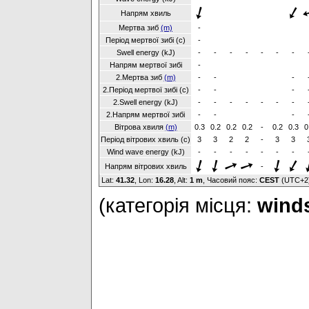
Напрям хвиль
Мертва зиб
(m)
-
Період мертвої зибі (с)
-
Swell energy (kJ)
-
-
-
-
-
-
-
Напрям мертвої зибі
-
2.Мертва зиб
(m)
-
-
-
2.Період мертвої зибі (с)
-
-
-
2.Swell energy (kJ)
-
-
-
-
-
-
-
2.Напрям мертвої зибі
-
-
-
Вітрова хвиля
(m)
0.3
0.2
0.2
0.2
-
0.2
0.3
0
Період вітрових хвиль (с)
3
3
2
2
-
3
3
Wind wave energy (kJ)
-
-
-
-
-
-
-
Напрям вітрових хвиль
-
Lat:
41.32
, Lon:
16.28
,
Alt:
1 m
, Часовий пояс:
CEST
(UTC+2
(категорія місця:
winds