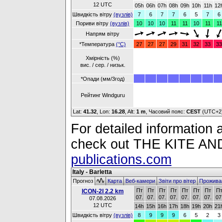
12 UTC
05h
06h
07h
08h
09h
10h
11h
12
Швидкість вітру
(вузлів)
7
6
7
7
6
5
7
6
Пориви вітру
(вузлів)
10
10
10
11
11
10
11
11
Напрям вітру
*Температура
(°C)
27
27
27
29
31
32
33
33
Хмірність (%)
вис. / сер. / низьк.
*Опади (мм/3год)
Рейтинг Windguru
Lat:
41.32
, Lon:
16.28
,
Alt:
1 m
, Часовий пояс:
CEST
(UTC+2
For detailed information a
check out THE KITE 
publications.com
Italy - Barletta
Прогноз
Карта
Веб-камери
Звіти про вітер
Прожива
Пт
Пт
Пт
Пт
Пт
Пт
Пт
П
ICON-2I 2.2 km
07.
07.
07.
07.
07.
07.
07.
07
07.08.2026
12 UTC
14h
15h
16h
17h
18h
19h
20h
21
Швидкість вітру
(вузлів)
8
9
9
9
6
5
2
3