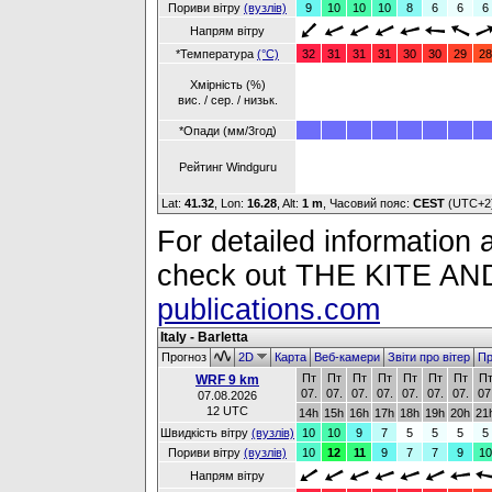
Пориви вітру
(вузлів)
9
10
10
10
8
6
6
6
Напрям вітру
*Температура
(°C)
32
31
31
31
30
30
29
28
Хмірність (%)
вис. / сер. / низьк.
*Опади (мм/3год)
Рейтинг Windguru
Lat:
41.32
, Lon:
16.28
,
Alt:
1 m
, Часовий пояс:
CEST
(UTC+2
For detailed information a
check out THE KITE 
publications.com
Italy - Barletta
Прогноз
2D
Карта
Веб-камери
Звіти про вітер
Пр
Пт
Пт
Пт
Пт
Пт
Пт
Пт
П
WRF 9 km
07.
07.
07.
07.
07.
07.
07.
07
07.08.2026
12 UTC
14h
15h
16h
17h
18h
19h
20h
21
Швидкість вітру
(вузлів)
10
10
9
7
5
5
5
5
Пориви вітру
(вузлів)
10
12
11
9
7
7
9
10
Напрям вітру