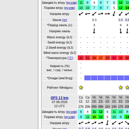
Швидкість вітру
(вузлів)
11
8
4
8
7
6
12
11
Пориви вітру
(вузлів)
10
10
7
9
7
5
12
14
Напрям вітру
Хвиля
(m)
0.3
0.5
0.
*Період хвиль (с)
3
4
4
Напрям хвиль
Wave energy (kJ)
-
-
-
-
-
-
-
-
Swell energy (kJ)
-
-
-
-
-
-
-
-
2.Swell energy (kJ)
-
-
-
-
-
-
-
-
Wind wave energy (kJ)
-
-
-
-
-
-
-
-
*Температура
(°C)
31
31
28
27
29
32
30
30
-
Хмірність (%)
-
вис. / сер. / низьк.
-
*Опади (мм/3год)
-
Рейтинг Windguru
Ср
Ср
Чт
Чт
Чт
Чт
Чт
Чт
GFS 13 km
12.
12.
13.
13.
13.
13.
13.
13
07.08.2026
12 UTC
17h
20h
05h
08h
11h
14h
17h
20
Швидкість вітру
(вузлів)
8
4
11
12
6
11
10
8
Пориви вітру
(вузлів)
9
11
15
12
5
10
9
13
Напрям вітру