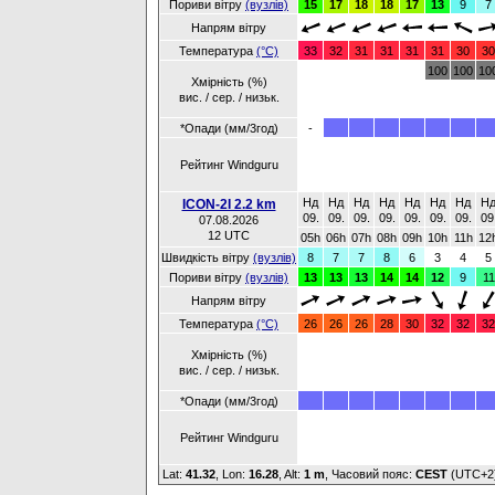
Пориви вітру
(вузлів)
15
17
18
18
17
13
9
7
Напрям вітру
Температура
(°C)
33
32
31
31
31
31
30
30
100
100
10
Хмірність (%)
вис. / сер. / низьк.
*Опади (мм/3год)
-
Рейтинг Windguru
Нд
Нд
Нд
Нд
Нд
Нд
Нд
Н
ICON-2I 2.2 km
09.
09.
09.
09.
09.
09.
09.
09
07.08.2026
12 UTC
05h
06h
07h
08h
09h
10h
11h
12
Швидкість вітру
(вузлів)
8
7
7
8
6
3
4
5
Пориви вітру
(вузлів)
13
13
13
14
14
12
9
11
Напрям вітру
Температура
(°C)
26
26
26
28
30
32
32
32
Хмірність (%)
вис. / сер. / низьк.
*Опади (мм/3год)
Рейтинг Windguru
Lat:
41.32
, Lon:
16.28
,
Alt:
1 m
, Часовий пояс:
CEST
(UTC+2