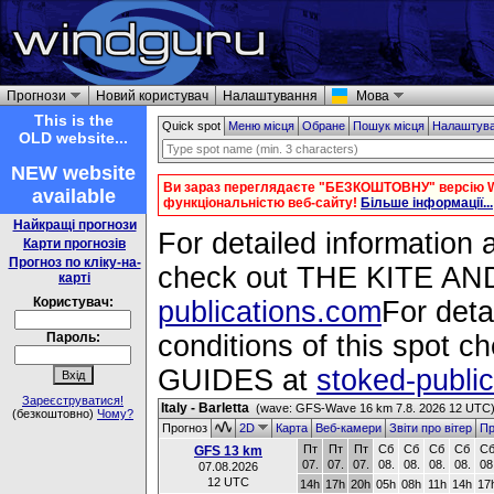
Прогнози
Новий користувач
Налаштування
Мова
This is the
Quick spot
Меню місця
Обране
Пошук місця
Налаштув
OLD website...
NEW website
Ви зараз переглядаєте "БЕЗКОШТОВНУ" версію W
available
функціональністю веб-сайту!
Більше інформації...
Найкращі прогнози
For detailed information a
Карти прогнозів
Прогноз по кліку-на-
check out THE KITE 
карті
Користувач:
publications.com
For deta
Пароль:
conditions of this spo
GUIDES at
stoked-publi
Зареєструватися!
Italy - Barletta
(wave: GFS-Wave 16 km 7.8. 2026 12 UTC
(безкоштовно)
Чому?
Прогноз
2D
Карта
Веб-камери
Звіти про вітер
Пр
Пт
Пт
Пт
Сб
Сб
Сб
Сб
С
GFS 13 km
07.
07.
07.
08.
08.
08.
08.
08
07.08.2026
12 UTC
14h
17h
20h
05h
08h
11h
14h
17