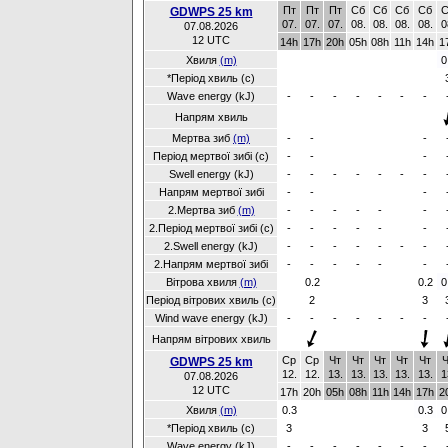
Пт
Пт
Пт
Сб
Сб
Сб
Сб
С
GDWPS 25 km
07.
07.
07.
08.
08.
08.
08.
0
07.08.2026
12 UTC
14h
17h
20h
05h
08h
11h
14h
1
Хвиля
(m)
0
*Період хвиль (с)
Wave energy (kJ)
-
-
-
-
-
-
-
Напрям хвиль
Мертва зиб
(m)
-
-
-
Період мертвої зибі (с)
-
-
-
Swell energy (kJ)
-
-
-
-
-
-
-
Напрям мертвої зибі
-
-
-
2.Мертва зиб
(m)
-
-
-
-
-
-
2.Період мертвої зибі (с)
-
-
-
-
-
-
2.Swell energy (kJ)
-
-
-
-
-
-
-
2.Напрям мертвої зибі
-
-
-
-
-
-
Вітрова хвиля
(m)
0.2
0.2
0
Період вітрових хвиль (с)
2
3
Wind wave energy (kJ)
-
-
-
-
-
-
-
Напрям вітрових хвиль
Ср
Ср
Чт
Чт
Чт
Чт
Чт
Ч
GDWPS 25 km
12.
12.
13.
13.
13.
13.
13.
1
07.08.2026
12 UTC
17h
20h
05h
08h
11h
14h
17h
2
Хвиля
(m)
0.3
0.3
0
*Період хвиль (с)
3
3
Wave energy (kJ)
-
-
-
-
-
-
-