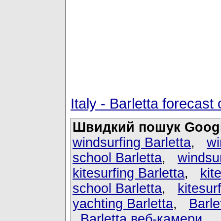
Italy - Barletta foreca
Швидкий пошук Googl
windsurfing Barletta
,
wi
school Barletta
,
windsur
kitesurfing Barletta
,
kit
school Barletta
,
kitesurf
yachting Barletta
,
Barl
Barletta веб-камери