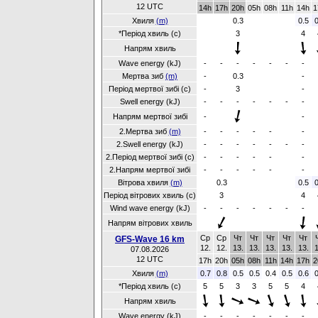
12 UTC
14h
17h
20h
05h
08h
11h
14h
1
Хвиля
(m)
0.3
0.5
0
*Період хвиль (с)
3
4
Напрям хвиль
Wave energy (kJ)
-
-
-
-
-
-
-
Мертва зиб
(m)
-
0.3
-
Період мертвої зибі (с)
-
3
-
Swell energy (kJ)
-
-
-
-
-
-
-
Напрям мертвої зибі
-
-
2.Мертва зиб
(m)
-
-
-
-
-
-
2.Swell energy (kJ)
-
-
-
-
-
-
-
2.Період мертвої зибі (с)
-
-
-
-
-
-
2.Напрям мертвої зибі
-
-
-
-
-
-
Вітрова хвиля
(m)
0.3
0.5
0
Період вітрових хвиль (с)
3
4
Wind wave energy (kJ)
-
-
-
-
-
-
-
Напрям вітрових хвиль
Ср
Ср
Чт
Чт
Чт
Чт
Чт
GFS-Wave 16 km
12.
12.
13.
13.
13.
13.
13.
1
07.08.2026
12 UTC
17h
20h
05h
08h
11h
14h
17h
2
Хвиля
(m)
0.7
0.8
0.5
0.5
0.4
0.5
0.6
0
*Період хвиль (с)
5
5
3
3
5
5
4
Напрям хвиль
Wave energy (kJ)
-
-
-
-
-
-
-