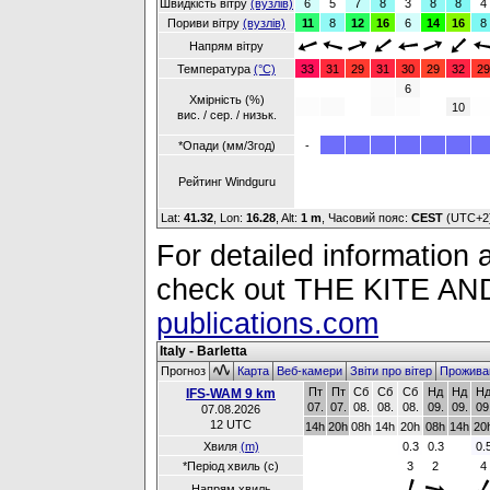
Швидкість вітру
(вузлів)
6
5
7
8
3
8
8
4
Пориви вітру
(вузлів)
11
8
12
16
6
14
16
8
Напрям вітру
Температура
(°C)
33
31
29
31
30
29
32
29
6
Хмірність (%)
10
вис. / сер. / низьк.
*Опади (мм/3год)
-
Рейтинг Windguru
Lat:
41.32
, Lon:
16.28
,
Alt:
1 m
, Часовий пояс:
CEST
(UTC+2
For detailed information a
check out THE KITE 
publications.com
Italy - Barletta
Прогноз
Карта
Веб-камери
Звіти про вітер
Прожива
Пт
Пт
Сб
Сб
Сб
Нд
Нд
Н
IFS-WAM 9 km
07.
07.
08.
08.
08.
09.
09.
09
07.08.2026
12 UTC
14h
20h
08h
14h
20h
08h
14h
20
Хвиля
(m)
0.3
0.3
0.
*Період хвиль (с)
3
2
4
Напрям хвиль