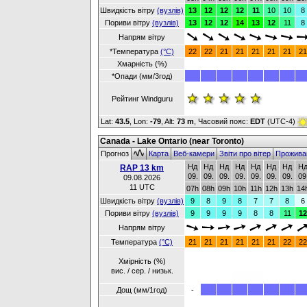
Швидкість вітру
(вузлів)
13
12
12
12
11
10
10
8
Пориви вітру
(вузлів)
13
12
12
14
13
12
11
8
Напрям вітру
*Температура
(°C)
22
22
21
21
21
21
21
21
Хмарність (%)
*Опади (мм/3год)
Рейтинг Windguru
Lat:
43.5
, Lon:
-79
,
Alt:
73 m
, Часовий пояс:
EDT
(UTC-4)
Canada - Lake Ontario (near Toronto)
Прогноз
Карта
Веб-камери
Звіти про вітер
Прожива
Нд
Нд
Нд
Нд
Нд
Нд
Нд
Н
RAP 13 km
09.
09.
09.
09.
09.
09.
09.
09
09.08.2026
11 UTC
07h
08h
09h
10h
11h
12h
13h
14
Швидкість вітру
(вузлів)
9
8
9
8
7
7
8
6
Пориви вітру
(вузлів)
9
9
9
9
8
8
11
12
Напрям вітру
Температура
(°C)
21
21
21
21
21
21
22
22
Хмірність (%)
вис. / сер. / низьк.
Дощ (мм/1год)
-