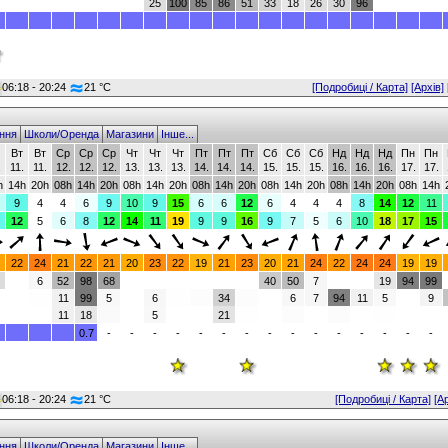
25
100
85
86
51
33
18
26
30
96
06:18 - 20:24
21 °C
[Подробиці / Карта]
[Архів]
ння
Школи/Оренда
Магазини
Інше...
Вт
Вт
Ср
Ср
Ср
Чт
Чт
Чт
Пт
Пт
Пт
Сб
Сб
Сб
Нд
Нд
Нд
Пн
Пн
.
11.
11.
12.
12.
12.
13.
13.
13.
14.
14.
14.
15.
15.
15.
16.
16.
16.
17.
17.
h
14h
20h
08h
14h
20h
08h
14h
20h
08h
14h
20h
08h
14h
20h
08h
14h
20h
08h
14h
9
4
4
6
9
10
9
15
6
6
12
6
4
4
4
8
14
12
11
12
5
6
8
12
14
11
19
9
9
16
9
7
5
6
10
18
17
15
22
24
21
22
21
20
23
22
19
21
23
20
21
24
22
24
24
19
19
6
52
98
68
40
50
7
19
94
99
11
99
5
6
34
6
7
94
11
5
9
11
18
5
21
0.7
-
-
-
-
-
-
-
-
-
-
-
-
-
-
-
06:18 - 20:24
21 °C
[Подробиці / Карта]
[А
ння
Школи/Оренда
Магазини
Інше...