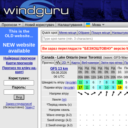
Прогнози
Новий користувач
Налаштування
Мова
This is the
Quick spot
Меню місця
Обране
Пошук місця
Налаштув
OLD website...
NEW website
Ви зараз переглядаєте "БЕЗКОШТОВНУ" версію W
available
Canada - Lake Ontario (near Toronto)
(wave: GFS-Wave
Найкращі прогнози
Прогноз
2D
Карта
Веб-камери
Звіти про вітер
Пр
Карти прогнозів
Прогноз по кліку-на-
Нд
Нд
Нд
Нд
Нд
Нд
Пн
П
GFS 13 km
карті
09.
09.
09.
09.
09.
09.
10.
10
09.08.2026
06 UTC
05h
08h
11h
14h
17h
20h
05h
08
Користувач:
Швидкість вітру
(вузлів)
11
9
6
7
8
8
12
5
Пароль:
Пориви вітру
(вузлів)
17
11
6
8
10
9
19
6
Напрям вітру
Хвиля
(m)
Зареєструватися!
*Період хвиль (с)
(безкоштовно)
Чому?
Напрям хвиль
Wave energy (kJ)
-
-
-
-
-
-
-
-
Swell energy (kJ)
-
-
-
-
-
-
-
-
2.Swell energy (kJ)
-
-
-
-
-
-
-
-