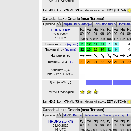
Рейтинг Windguru
Lat:
43.5
, Lon:
-79
,
Alt:
73 m
, Часовий пояс:
EDT
(UTC-4)
Canada - Lake Ontario (near Toronto)
Прогноз
Карта
Веб-камери
Звіти про вітер
Прожива
Нд
Нд
Нд
Нд
Нд
Нд
Нд
Н
HRRR 3 km
09.
09.
09.
09.
09.
09.
09.
09
09.08.2026
10 UTC
06h
07h
08h
09h
10h
11h
12h
13
Швидкість вітру
(вузлів)
11
12
11
11
7
8
3
4
Пориви вітру
(вузлів)
12
13
16
14
11
9
4
4
Напрям вітру
Температура
(°C)
21
21
21
22
22
21
21
22
Хмірність (%)
вис. / сер. / низьк.
Дощ (мм/1год)
-
Рейтинг Windguru
Lat:
43.5
, Lon:
-79
,
Alt:
73 m
, Часовий пояс:
EDT
(UTC-4)
Canada - Lake Ontario (near Toronto)
Прогноз
2D
Карта
Веб-камери
Звіти про вітер
Пр
Нд
Нд
Нд
Нд
Нд
Нд
Нд
Н
HRDPS 2.5 km
09.
09.
09.
09.
09.
09.
09.
09
09.08.2026
06 UTC
03h
04h
05h
06h
07h
08h
09h
10