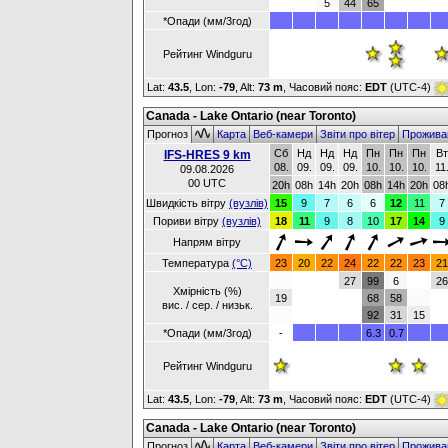
5
44
65
*Опади (мм/3год)
Рейтинг Windguru
Lat:
43.5
, Lon:
-79
,
Alt:
73 m
, Часовий пояс:
EDT
(UTC-4)
Canada - Lake Ontario (near Toronto)
Прогноз
Карта
Веб-камери
Звіти про вітер
Прожива
Сб
Нд
Нд
Нд
Пн
Пн
Пн
Вт
IFS-HRES 9 km
08.
09.
09.
09.
10.
10.
10.
11
09.08.2026
00 UTC
20h
08h
14h
20h
08h
14h
20h
08
Швидкість вітру
(вузлів)
15
9
7
6
6
12
11
7
Пориви вітру
(вузлів)
18
11
9
8
10
17
14
9
Напрям вітру
Температура
(°C)
23
20
22
24
22
22
23
21
27
99
6
26
Хмірність (%)
19
68
58
вис. / сер. / низьк.
92
31
15
*Опади (мм/3год)
-
6.3
0.7
Рейтинг Windguru
Lat:
43.5
, Lon:
-79
,
Alt:
73 m
, Часовий пояс:
EDT
(UTC-4)
Canada - Lake Ontario (near Toronto)
Прогноз
Карта
Веб-камери
Звіти про вітер
Прожива