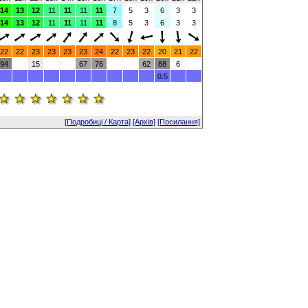
14
13
12
11
11
11
11
7
5
3
6
3
3
14
13
12
11
11
11
11
8
5
3
6
3
3
22
22
23
23
23
23
24
22
23
22
20
21
22
94
15
67
76
62
88
6
0.5
[Подробиці / Карта]
[Архів]
[Посилання]