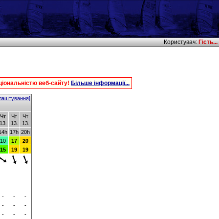
Користувач:
Гість...
іональністю веб-сайту!
Більше інформації...
лаштування]
Чт
Чт
Чт
13.
13.
13.
14h
17h
20h
10
17
20
15
19
19
-
-
-
-
-
-
-
-
-