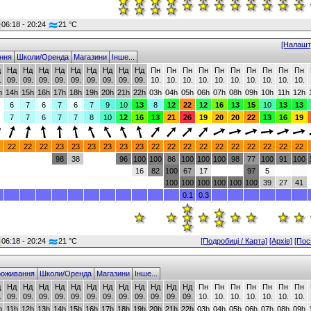
06:18 - 20:24
21 °C
[Налашт
ння
Школи/Оренда
Магазини
Інше...
д
Нд
Нд
Нд
Нд
Нд
Нд
Нд
Нд
Нд
Пн
Пн
Пн
Пн
Пн
Пн
Пн
Пн
Пн
Пн
.
09.
09.
09.
09.
09.
09.
09.
09.
09.
10.
10.
10.
10.
10.
10.
10.
10.
10.
10.
h
14h
15h
16h
17h
18h
19h
20h
21h
22h
03h
04h
05h
06h
07h
08h
09h
10h
11h
12h
6
7
6
7
6
7
9
10
13
8
12
22
12
16
13
15
10
13
13
7
7
6
7
7
8
10
12
16
13
21
26
19
20
20
22
13
16
19
22
22
22
23
23
23
23
23
23
22
22
22
22
22
22
22
22
22
22
98
38
96
100
100
86
100
100
100
98
77
100
91
100
16
82
100
67
17
97
5
100
100
100
100
100
100
39
27
41
0.1
0.3
06:18 - 20:24
21 °C
[Подробиці / Карта]
[Архів]
[Пос
оживання
Школи/Оренда
Магазини
Інше...
д
Нд
Нд
Нд
Нд
Нд
Нд
Нд
Нд
Нд
Нд
Нд
Нд
Пн
Пн
Пн
Пн
Пн
Пн
Пн
.
09.
09.
09.
09.
09.
09.
09.
09.
09.
09.
09.
09.
10.
10.
10.
10.
10.
10.
10.
h
11h
12h
13h
14h
15h
16h
17h
18h
19h
20h
21h
22h
03h
04h
05h
06h
07h
08h
09h