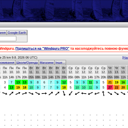
ання
Google Earth
indguru.
Підпишіться на "Windguru PRO"
та насолоджуйтесь повною функц
 25 km 9.8. 2026 06 UTC)
[На
оживання
Школи/Оренда
Магазини
Інше...
н
Пн
Пн
Пн
Пн
Вт
Вт
Вт
Вт
Вт
Вт
Ср
Ср
Ср
Ср
Ср
Ср
Чт
Чт
Чт
.
10.
10.
10.
10.
11.
11.
11.
11.
11.
11.
12.
12.
12.
12.
12.
12.
13.
13.
13.
h
11h
14h
17h
20h
05h
08h
11h
14h
17h
20h
05h
08h
11h
14h
17h
20h
05h
08h
11h
3
7
13
13
9
8
6
7
9
12
5
9
9
11
9
5
21
19
16
4
13
19
18
10
9
7
7
9
18
5
10
10
11
9
5
27
22
20
-
-
-
-
-
-
-
-
-
-
-
-
-
-
-
-
-
-
-
-
-
-
-
-
-
-
-
-
-
-
-
-
-
-
-
-
-
-
-
-
-
-
-
-
-
-
-
-
-
-
-
-
-
-
-
-
-