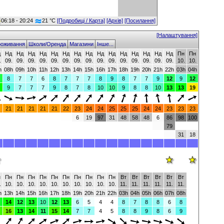
06:18 - 20:24
21 °C
[Подробиці / Карта]
[Архів]
[Посилання]
[Налаштування]
оживання
Школи/Оренда
Магазини
Інше...
д
Нд
Нд
Нд
Нд
Нд
Нд
Нд
Нд
Нд
Нд
Нд
Нд
Нд
Нд
Нд
Пн
Пн
.
09.
09.
09.
09.
09.
09.
09.
09.
09.
09.
09.
09.
09.
09.
09.
10.
10.
h
08h
09h
10h
11h
12h
13h
14h
15h
16h
17h
18h
19h
20h
21h
22h
03h
04h
8
7
7
6
8
7
7
7
8
9
8
7
7
9
12
9
12
9
7
7
7
9
8
7
8
10
10
9
8
8
10
13
13
19
21
21
21
21
21
22
23
24
24
25
25
25
24
24
23
23
23
6
19
97
31
48
58
48
6
86
98
100
79
31
18
н
Пн
Пн
Пн
Пн
Пн
Пн
Пн
Пн
Пн
Пн
Вт
Вт
Вт
Вт
Вт
Вт
.
10.
10.
10.
10.
10.
10.
10.
10.
10.
10.
11.
11.
11.
11.
11.
11.
h
13h
14h
15h
16h
17h
18h
19h
20h
21h
22h
03h
04h
05h
06h
07h
08h
14
12
13
10
12
13
6
5
4
4
8
7
8
8
6
8
16
13
14
11
15
14
7
7
4
5
8
8
9
8
6
9