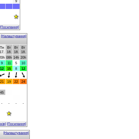
9
[Посилання]
[Налаштування]
Пн
Вт
Вт
Вт
17.
18.
18.
18.
20h
08h
14h
20h
9
11
5
10
12
15
8
12
21
19
22
24
45
-
-
-
-
рхів]
[Посилання]
[Налаштування]