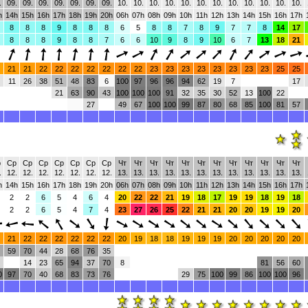
.
09.
09.
09.
09.
09.
09.
09.
10.
10.
10.
10.
10.
10.
10.
10.
10.
10.
10.
10.
h
14h
15h
16h
17h
18h
19h
20h
06h
07h
08h
09h
10h
11h
12h
13h
14h
15h
16h
17h
8
8
8
9
8
8
8
6
5
8
8
7
8
9
7
7
8
14
17
8
8
8
9
8
8
7
6
6
10
9
8
9
10
6
7
13
18
21
21
21
22
22
22
22
22
22
22
23
23
23
23
23
23
23
23
25
25
11
26
38
51
48
83
6
100
97
96
96
94
62
19
7
17
21
63
90
43
100
100
100
91
32
35
30
52
13
100
22
27
49
67
100
100
99
87
80
68
85
100
81
57
р
Ср
Ср
Ср
Ср
Ср
Ср
Ср
Чт
Чт
Чт
Чт
Чт
Чт
Чт
Чт
Чт
Чт
Чт
Чт
.
12.
12.
12.
12.
12.
12.
12.
13.
13.
13.
13.
13.
13.
13.
13.
13.
13.
13.
13.
h
14h
15h
16h
17h
18h
19h
20h
06h
07h
08h
09h
10h
11h
12h
13h
14h
15h
16h
17h
2
2
6
5
4
6
4
20
22
22
21
19
18
17
19
19
18
19
18
2
2
6
5
4
7
4
23
27
26
25
22
21
21
20
20
19
19
20
21
22
22
22
22
22
22
20
19
18
18
19
19
19
20
20
20
20
20
59
70
44
28
68
76
35
14
23
65
94
37
70
8
81
56
60
0
97
70
40
68
83
73
76
29
75
100
99
86
100
100
96