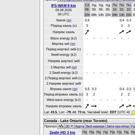
Сб
Нд
Нд
Нд
Пн
Пн
Пн
IFS-WAM 9 km
08.
09.
09.
09.
10.
10.
10.
1
09.08.2026
00 UTC
20h
08h
14h
20h
08h
14h
20h
0
Хвиля
(m)
0.5
0.4
0.3
*Період хвиль (с)
3
3
3
Напрям хвиль
Wave energy (kJ)
-
-
-
-
-
-
-
Мертва зиб
(m)
Період мертвої зибі (с)
Swell energy (kJ)
-
-
-
-
-
-
-
Напрям мертвої зибі
2.Мертва зиб
(m)
2.Swell energy (kJ)
-
-
-
-
-
-
-
2.Період мертвої зибі (с)
2.Напрям мертвої зибі
Вітрова хвиля
(m)
0.5
0.3
0.4
0.3
0
Період вітрових хвиль (с)
3
2
2
2
Wind wave energy (kJ)
-
-
-
-
-
-
-
Напрям вітрових хвиль
Lat:
43.5
, Lon:
-79
,
Alt:
73 m
, Часовий пояс:
EDT
(UTC-4)
Canada - Lake Ontario (near Toronto)
Прогноз
2D
Карта
Веб-камери
Звіти про вітер
Пр
Нд
Нд
Нд
Нд
Нд
Нд
Нд
Н
Zephr-HD 3 km