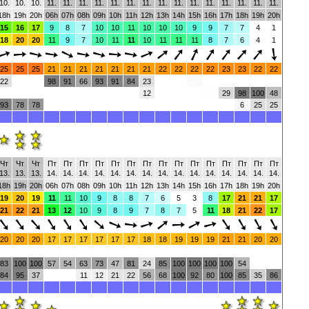
10.
10.
10.
11.
11.
11.
11.
11.
11.
11.
11.
11.
11.
11.
11.
11.
11.
11.
18h
19h
20h
06h
07h
08h
09h
10h
11h
12h
13h
14h
15h
16h
17h
18h
19h
20h
15
16
17
9
8
7
10
10
11
10
10
10
9
9
7
7
4
1
18
20
20
11
9
7
10
11
11
10
11
11
11
8
7
6
4
1
25
25
25
21
21
21
21
21
21
21
22
22
22
22
23
23
22
22
22
98
91
66
93
91
84
23
12
29
98
100
48
93
78
78
6
25
25
Чт
Чт
Чт
Пт
Пт
Пт
Пт
Пт
Пт
Пт
Пт
Пт
Пт
Пт
Пт
Пт
Пт
Пт
13.
13.
13.
14.
14.
14.
14.
14.
14.
14.
14.
14.
14.
14.
14.
14.
14.
14.
18h
19h
20h
06h
07h
08h
09h
10h
11h
12h
13h
14h
15h
16h
17h
18h
19h
20h
19
20
19
11
11
10
9
8
8
7
6
5
3
8
17
21
21
17
21
22
21
13
12
10
9
8
9
7
8
7
5
11
18
21
22
17
20
20
20
17
17
17
17
17
17
18
18
19
19
19
21
21
20
20
83
100
100
57
54
63
73
47
81
24
85
100
100
100
100
54
84
95
37
11
12
21
22
56
68
100
92
80
100
85
35
86