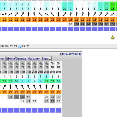
7
6
7
7
7
5
5
6
5
5
9
9
5
5
6
6
9
10
15
7
6
7
7
7
6
5
6
5
5
10
9
5
5
6
6
9
10
15
21
21
22
22
23
23
23
23
23
24
24
23
22
22
22
23
23
22
22
20
100
92
94
100
100
85
100
06:18 - 20:24
21 °C
[Налаштування]
ння
Школи/Оренда
Магазини
Інше...
д
Нд
Нд
Нд
Нд
Нд
Нд
Нд
Нд
Пн
Пн
.
09.
09.
09.
09.
09.
09.
09.
09.
10.
10.
h
15h
16h
17h
18h
19h
20h
21h
22h
03h
04h
4
4
5
5
6
6
7
8
6
5
11
11
10
9
9
7
9
11
11
10
22
22
22
22
22
22
22
22
22
22
58
96
95
42
23
54
32
11
42
17
45
73
23