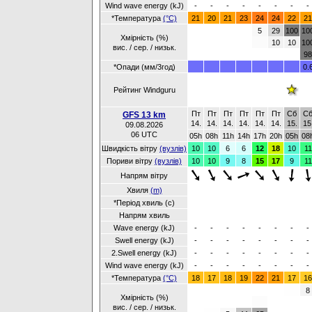
Wind wave energy (kJ)
-
-
-
-
-
-
-
-
*Температура
(°C)
21
20
21
23
24
24
22
21
5
29
100
10
Хмірність (%)
10
10
10
вис. / сер. / низьк.
98
*Опади (мм/3год)
0.
Рейтинг Windguru
Пт
Пт
Пт
Пт
Пт
Пт
Сб
С
GFS 13 km
14.
14.
14.
14.
14.
14.
15.
15
09.08.2026
06 UTC
05h
08h
11h
14h
17h
20h
05h
08
Швидкість вітру
(вузлів)
10
10
6
6
12
18
10
11
Пориви вітру
(вузлів)
10
10
9
8
15
17
9
11
Напрям вітру
Хвиля
(m)
*Період хвиль (с)
Напрям хвиль
Wave energy (kJ)
-
-
-
-
-
-
-
-
Swell energy (kJ)
-
-
-
-
-
-
-
-
2.Swell energy (kJ)
-
-
-
-
-
-
-
-
Wind wave energy (kJ)
-
-
-
-
-
-
-
-
*Температура
(°C)
18
17
18
19
22
21
17
16
8
Хмірність (%)
вис. / сер. / низьк.