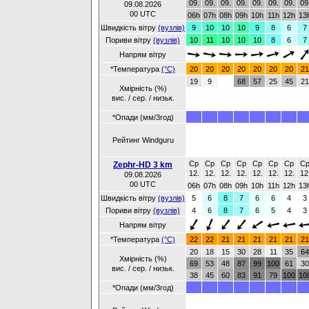
09.
09.
09.
09.
09.
09.
09.
09
09.08.2026
00 UTC
06h
07h
08h
09h
10h
11h
12h
13
Швидкість вітру
(вузлів)
9
10
10
10
9
8
6
7
Пориви вітру
(вузлів)
10
11
10
10
10
8
6
7
Напрям вітру
*Температура
(°C)
20
20
20
20
20
20
20
21
19
9
68
57
25
45
21
Хмірність (%)
вис. / сер. / низьк.
*Опади (мм/3год)
Рейтинг Windguru
Ср
Ср
Ср
Ср
Ср
Ср
Ср
С
Zephr-HD 3 km
12.
12.
12.
12.
12.
12.
12.
12
09.08.2026
00 UTC
06h
07h
08h
09h
10h
11h
12h
13
Швидкість вітру
(вузлів)
5
6
8
7
6
6
4
3
Пориви вітру
(вузлів)
4
6
8
7
6
5
4
3
Напрям вітру
*Температура
(°C)
22
22
21
21
21
21
21
21
20
18
15
30
28
11
35
64
Хмірність (%)
69
53
48
87
99
100
61
30
вис. / сер. / низьк.
38
45
60
83
91
79
100
10
*Опади (мм/3год)