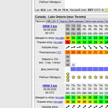
Рейтинг Windguru
Lat:
43.5
, Lon:
-79
,
Alt:
73 m
, Часовий пояс:
EDT
(UTC-4)
Canada - Lake Ontario (near Toronto)
Прогноз
2D
Карта
Веб-камери
Звіти про вітер
Пр
Сб
Сб
Сб
Нд
Нд
Нд
Нд
Н
HRW 3 km
08.
08.
08.
09.
09.
09.
09.
09
09.08.2026
00 UTC
20h
21h
22h
03h
04h
05h
06h
07
Швидкість вітру
(вузлів)
20
15
13
12
12
13
14
12
Пориви вітру
(вузлів)
25
16
14
14
14
15
16
14
Напрям вітру
*Температура
(°C)
23
24
23
22
21
21
21
21
46
Хмірність (%)
44
вис. / сер. / низьк.
48
11
Дощ (мм/1год)
-
Рейтинг Windguru
Пн
Пн
Пн
Пн
Пн
Пн
Пн
П
HRW 3 km
10.
10.
10.
10.
10.
10.
10.
10
09.08.2026
00 UTC
05h
06h
07h
08h
09h
10h
11h
12
Швидкість вітру
(вузлів)
14
12
16
16
15
14
12
13
Пориви вітру
(вузлів)
20
16
19
20
18
16
13
15
Напрям вітру