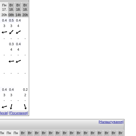
Пн
Вт
Вт
Вт
17.
18.
18.
18.
20h
08h
14h
20h
0.4
0.5
0.4
3
3
4
-
-
-
-
0.3
0.4
4
4
-
-
-
-
-
-
-
-
0.4
0.4
0.2
3
3
2
-
-
-
-
Архів]
[Посилання]
[Налаштування]
Пн
Пн
Пн
Вт
Вт
Вт
Вт
Вт
Вт
Вт
Вт
Вт
Вт
Вт
Вт
Вт
Вт
Вт