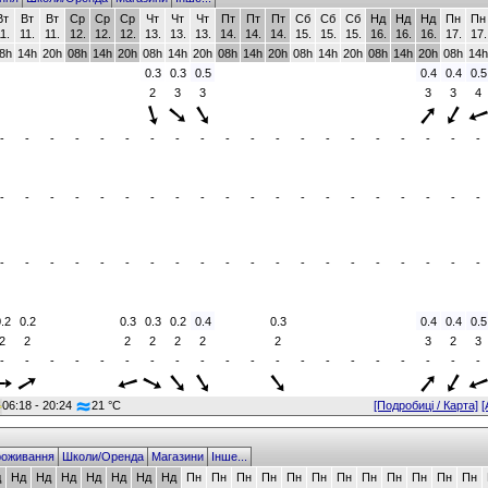
Вт
Вт
Вт
Ср
Ср
Ср
Чт
Чт
Чт
Пт
Пт
Пт
Сб
Сб
Сб
Нд
Нд
Нд
Пн
Пн
1.
11.
11.
12.
12.
12.
13.
13.
13.
14.
14.
14.
15.
15.
15.
16.
16.
16.
17.
17.
8h
14h
20h
08h
14h
20h
08h
14h
20h
08h
14h
20h
08h
14h
20h
08h
14h
20h
08h
14h
0.3
0.3
0.5
0.4
0.4
0.5
2
3
3
3
3
4
-
-
-
-
-
-
-
-
-
-
-
-
-
-
-
-
-
-
-
-
-
-
-
-
-
-
-
-
-
-
-
-
-
-
-
-
-
-
-
-
-
-
-
-
-
-
-
-
-
-
-
-
-
-
-
-
-
-
-
-
.2
0.2
0.3
0.3
0.2
0.4
0.3
0.4
0.4
0.5
2
2
2
2
2
2
2
3
2
3
-
-
-
-
-
-
-
-
-
-
-
-
-
-
-
-
-
-
-
-
06:18 - 20:24
21 °C
[Подробиці / Карта]
[
оживання
Школи/Оренда
Магазини
Інше...
д
Нд
Нд
Нд
Нд
Нд
Нд
Нд
Пн
Пн
Пн
Пн
Пн
Пн
Пн
Пн
Пн
Пн
Пн
Пн