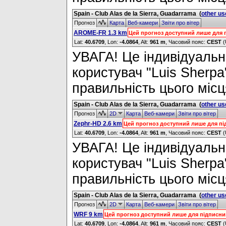
Spain - Club Alas de la Sierra, Guadarrama
(
other us
Прогноз
Карта
Веб-камери
Звіти про вітер
AROME-FR 1.3 km
Цей прогноз доступний лише для 
Lat:
40.6709
, Lon:
-4.0864
,
Alt:
961 m
, Часовий пояс:
CEST
(
УВАГА! Це індивідуальне
користувач "Luis Sherpa
правильність цього місц
Spain - Club Alas de la Sierra, Guadarrama
(
other us
Прогноз
2D
Карта
Веб-камери
Звіти про вітер
Zephr-HD 2.6 km
Цей прогноз доступний лише для пі
Lat:
40.6709
, Lon:
-4.0864
,
Alt:
961 m
, Часовий пояс:
CEST
(
УВАГА! Це індивідуальне
користувач "Luis Sherpa
правильність цього місц
Spain - Club Alas de la Sierra, Guadarrama
(
other us
Прогноз
2D
Карта
Веб-камери
Звіти про вітер
WRF 9 km
Цей прогноз доступний лише для підписни
Lat:
40.6709
, Lon:
-4.0864
,
Alt:
961 m
, Часовий пояс:
CEST
(