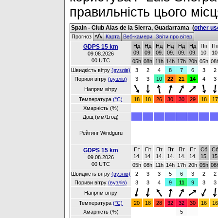
правильність цього місц
Spain - Club Alas de la Sierra, Guadarrama
(
other us
Прогноз
Карта
Веб-камери
Звіти про вітер
Нд
Нд
Нд
Нд
Нд
Нд
Пн
П
GDPS 15 km
09.
09.
09.
09.
09.
09.
10.
10
09.08.2026
00 UTC
05h
08h
11h
14h
17h
20h
05h
08
Швидкість вітру
(вузлів)
3
2
4
8
7
6
3
2
Пориви вітру
(вузлів)
3
3
10
22
21
14
4
3
Напрям вітру
Температура
(°C)
18
18
26
30
30
29
18
17
Хмарність (%)
Дощ (мм/1год)
Рейтинг Windguru
Пт
Пт
Пт
Пт
Пт
Пт
Сб
С
GDPS 15 km
14.
14.
14.
14.
14.
14.
15.
15
09.08.2026
00 UTC
05h
08h
11h
14h
17h
20h
05h
08
Швидкість вітру
(вузлів)
2
3
3
5
6
3
2
2
Пориви вітру
(вузлів)
3
3
4
9
11
9
3
3
Напрям вітру
Температура
(°C)
20
18
28
32
32
30
16
16
Хмарність (%)
5