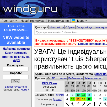
Прогнози
Новий користувач
Налаштування
Мова
This is the
Quick spot
Меню місця
Обране
Пошук місця
Налаштув
OLD website...
NEW website
Ви зараз переглядаєте "БЕЗКОШТОВНУ" версію W
available
функціональністю веб-сайту!
Більше інформації...
Найкращі прогнози
УВАГА! Це індивідуальне
Карти прогнозів
Прогноз по кліку-на-
користувач "Luis Sherpa
карті
правильність цього місц
Користувач:
Пароль:
Spain - Club Alas de la Sierra, Guadarrama
(
other us
Прогноз
2D
Карта
Веб-камери
Звіти про вітер
Нд
Нд
Нд
Нд
Нд
Пн
Пн
П
GFS 13 km
09.
09.
09.
09.
09.
10.
10.
10
Зареєструватися!
09.08.2026
(безкоштовно)
Чому?
06 UTC
08h
11h
14h
17h
20h
05h
08h
11
Швидкість вітру
(вузлів)
3
6
10
12
8
3
2
5
Пориви вітру
(вузлів)
4
16
21
18
12
3
2
7
Напрям вітру