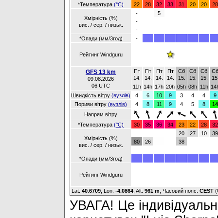
*Температура
(°C)
22
28
32
33
31
20
20
28
-
5
Хмірність (%)
-
вис. / сер. / низьк.
-
*Опади (мм/3год)
-
Рейтинг Windguru
Пт
Пт
Пт
Пт
Сб
Сб
Сб
С
GFS 13 km
14.
14.
14.
14.
15.
15.
15.
15
09.08.2026
06 UTC
11h
14h
17h
20h
05h
08h
11h
14
Швидкість вітру
(вузлів)
4
6
10
9
3
4
4
9
Пориви вітру
(вузлів)
4
8
11
9
4
5
8
14
Напрям вітру
*Температура
(°C)
30
35
36
34
23
22
28
32
20
27
10
39
Хмірність (%)
80
26
38
вис. / сер. / низьк.
*Опади (мм/3год)
Рейтинг Windguru
Lat:
40.6709
, Lon:
-4.0864
,
Alt:
961 m
, Часовий пояс:
CEST
(
УВАГА! Це індивідуальне