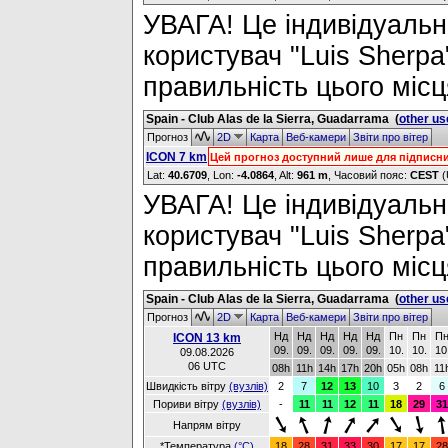
УВАГА! Це індивідуальне
користувач "Luis Sherpa
правильність цього місц
Spain - Club Alas de la Sierra, Guadarrama
(
other us
Прогноз
2D
Карта
Веб-камери
Звіти про вітер
ICON 7 km
Цей прогноз доступний лише для підписн
Lat:
40.6709
, Lon:
-4.0864
,
Alt:
961 m
, Часовий пояс:
CEST
(
УВАГА! Це індивідуальне
користувач "Luis Sherpa
правильність цього місц
Spain - Club Alas de la Sierra, Guadarrama
(
other us
Прогноз
2D
Карта
Веб-камери
Звіти про вітер
Нд
Нд
Нд
Нд
Нд
Пн
Пн
П
ICON 13 km
09.
09.
09.
09.
09.
10.
10.
10
09.08.2026
06 UTC
08h
11h
14h
17h
20h
05h
08h
11
Швидкість вітру
(вузлів)
2
7
12
13
10
3
2
6
Пориви вітру
(вузлів)
-
11
11
12
11
18
29
31
Напрям вітру
*Температура
(°C)
18
28
31
33
30
17
17
28