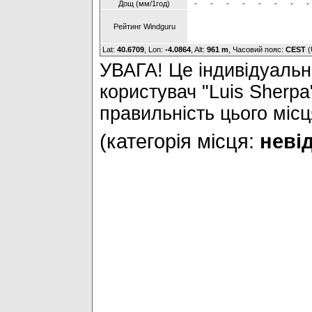
Дощ (мм/1год)
-
-
-
-
-
-
-
-
Рейтинг Windguru
Lat:
40.6709
, Lon:
-4.0864
,
Alt:
961 m
, Часовий пояс:
CEST
(
УВАГА! Це індивідуальне
користувач "Luis Sherpa
правильність цього місц
(категорія місця:
невід