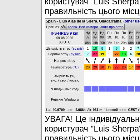
користувач "Luis Sherpa
правильність цього місц
Spain - Club Alas de la Sierra, Guadarrama
(
other us
Прогноз
Карта
Веб-камери
Звіти про вітер
Нд
Нд
Нд
Пн
Пн
Пн
Вт
Вт
IFS-HRES 9 km
09.
09.
09.
10.
10.
10.
11.
11
09.08.2026
00 UTC
08h
14h
20h
08h
14h
20h
08h
14
Швидкість вітру
(вузлів)
1
10
8
1
8
5
2
7
Пориви вітру
(вузлів)
7
27
19
5
22
13
6
20
Напрям вітру
Температура
(°C)
20
29
28
19
29
28
17
30
Хмірність (%)
вис. / сер. / низьк.
*Опади (мм/3год)
Рейтинг Windguru
Lat:
40.6709
, Lon:
-4.0864
,
Alt:
961 m
, Часовий пояс:
CEST
(
УВАГА! Це індивідуальне
користувач "Luis Sherpa
правильність цього місц