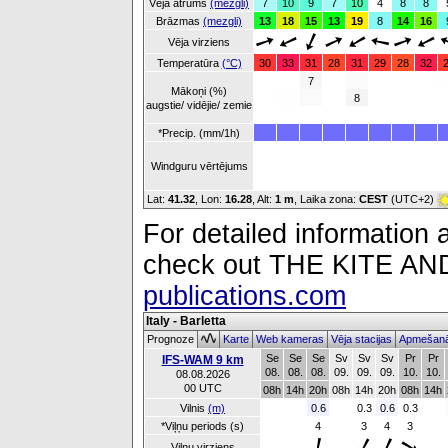
Vēja ātrums
(mezgli)
7
10
9
7
10
4
8
8
Brāzmas
(mezgli)
13
18
15
13
19
8
14
16
Vēja virziens
Temperatūra
(°C)
30
33
31
28
31
29
28
32
7
Mākoņi (%)
8
augstie/ vidējie/ zemie
*Precip. (mm/1h)
Windguru vērtējums
Lat:
41.32
, Lon:
16.28
,
Alt:
1 m
, Laika zona:
CEST
(UTC+2)
For detailed information a
check out THE KITE 
publications.com
Italy - Barletta
Prognoze
Karte
Web kameras
Vēja stacijas
Apmešanā
Se
Se
Se
Sv
Sv
Sv
Pr
Pr
IFS-WAM 9 km
08.
08.
08.
09.
09.
09.
10.
10.
08.08.2026
00 UTC
08h
14h
20h
08h
14h
20h
08h
14h
Vilnis
(m)
0.6
0.3
0.6
0.3
*Viļņu periods (s)
4
3
4
3
Viļņu virziens