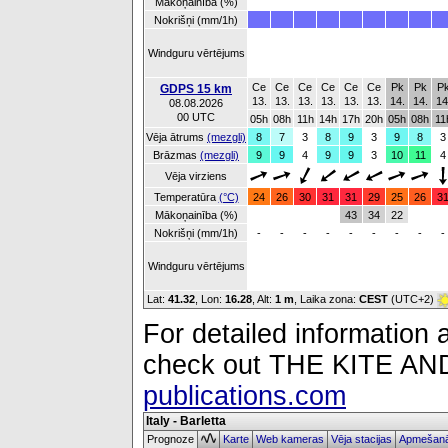
Mākoņainība (%)
Nokrišņi (mm/1h)
Windguru vērtējums
Ce
Ce
Ce
Ce
Ce
Ce
Pk
Pk
P
GDPS 15 km
13.
13.
13.
13.
13.
13.
14.
14.
14
08.08.2026
00 UTC
05h
08h
11h
14h
17h
20h
05h
08h
11
Vēja ātrums
(mezgli)
8
7
3
8
9
3
9
8
3
Brāzmas
(mezgli)
9
9
4
9
9
3
10
11
4
Vēja virziens
Temperatūra
(°C)
24
26
30
31
31
29
25
26
3
Mākoņainība (%)
43
34
22
Nokrišņi (mm/1h)
-
-
-
-
-
-
-
-
-
Windguru vērtējums
Lat:
41.32
, Lon:
16.28
,
Alt:
1 m
, Laika zona:
CEST
(UTC+2)
For detailed information a
check out THE KITE 
publications.com
Italy - Barletta
Prognoze
Karte
Web kameras
Vēja stacijas
Apmešanā