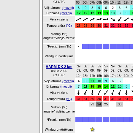
03 UTC
05h
06h
07h
08h
09h
10h
11h
12h
1
Vēja ātrums
(mezgli)
8
9
8
9
6
2
6
6
Brāzmas
(mezgli)
12
12
12
13
13
10
8
9
Vēja virziens
Temperatūra
(°C)
28
28
29
30
31
32
31
32
Mākoņi (%)
augstie/ vidējie/ zemie
*Precip. (mm/1h)
-
Windguru vērtējums
Sv
Sv
Sv
Sv
Sv
Sv
Sv
Sv
HARM-DK 2 km
09.
09.
09.
09.
09.
09.
09.
09.
0
08.08.2026
03 UTC
12h
13h
14h
15h
16h
17h
18h
19h
2
Vēja ātrums
(mezgli)
4
8
11
10
9
6
6
3
Brāzmas
(mezgli)
7
11
15
15
14
12
10
8
Vēja virziens
Temperatūra
(°C)
31
31
30
30
31
31
31
31
23
94
25
36
Mākoņi (%)
augstie/ vidējie/ zemie
*Precip. (mm/1h)
Windguru vērtējums