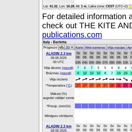
Lat:
41.32
, Lon:
16.28
,
Alt:
1 m
, Laika zona:
CEST
(UTC+2)
For detailed information a
check out THE KITE 
publications.com
Italy - Barletta
Prognoze
2D
Karte
Web kameras
Vēja stacijas
Apm
Se
Se
Se
Se
Se
Se
Se
Se
ALADIN 2.3 km
08.
08.
08.
08.
08.
08.
08.
08.
0
08.08.2026
00 UTC
03h
04h
05h
06h
07h
08h
09h
10h
1
Vēja ātrums
(mezgli)
7
6
7
5
5
4
6
4
Brāzmas
(mezgli)
9
10
10
10
8
7
10
10
Vēja virziens
*Temperatūra
(°C)
27
27
27
27
27
28
31
33
Mākoņi (%)
augstie/ vidējie/ zemie
*Precip. (mm/1h)
Windguru vērtējums
Sv
Sv
Sv
Sv
Sv
Sv
Sv
Sv
ALADIN 2.3 km
09.
09.
09.
09.
09.
09.
09.
09.
0
08.08.2026