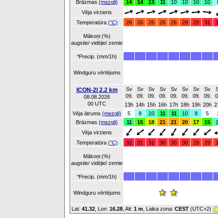
Brāzmas
(mezgli)
14
14
13
11
10
10
10
10
Vēja virziens
Temperatūra
(°C)
26
26
26
26
26
28
29
31
Mākoņi (%)
augstie/ vidējie/ zemie
*Precip. (mm/1h)
Windguru vērtējums
Sv
Sv
Sv
Sv
Sv
Sv
Sv
Sv
ICON-2I 2.2 km
09.
09.
09.
09.
09.
09.
09.
09.
0
08.08.2026
00 UTC
13h
14h
15h
16h
17h
18h
19h
20h
2
Vēja ātrums
(mezgli)
5
8
10
11
11
10
8
5
Brāzmas
(mezgli)
11
15
18
21
21
20
17
15
Vēja virziens
Temperatūra
(°C)
32
31
31
30
30
30
29
29
Mākoņi (%)
augstie/ vidējie/ zemie
*Precip. (mm/1h)
Windguru vērtējums
Lat:
41.32
, Lon:
16.28
,
Alt:
1 m
, Laika zona:
CEST
(UTC+2)