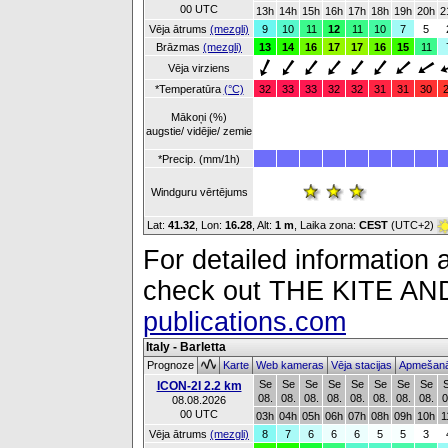
00 UTC
13h
14h
15h
16h
17h
18h
19h
20h
2
Vēja ātrums
(mezgli)
9
10
11
12
11
10
7
5
Brāzmas
(mezgli)
13
14
16
17
17
16
15
11
Vēja virziens
*Temperatūra
(°C)
32
33
33
32
32
31
31
30
Mākoņi (%)
augstie/ vidējie/ zemie
*Precip. (mm/1h)
Windguru vērtējums
Lat:
41.32
, Lon:
16.28
,
Alt:
1 m
, Laika zona:
CEST
(UTC+2)
For detailed information a
check out THE KITE 
publications.com
Italy - Barletta
Prognoze
Karte
Web kameras
Vēja stacijas
Apmešanā
Se
Se
Se
Se
Se
Se
Se
Se
ICON-2I 2.2 km
08.
08.
08.
08.
08.
08.
08.
08.
0
08.08.2026
00 UTC
03h
04h
05h
06h
07h
08h
09h
10h
1
Vēja ātrums
(mezgli)
8
7
6
6
6
5
5
3