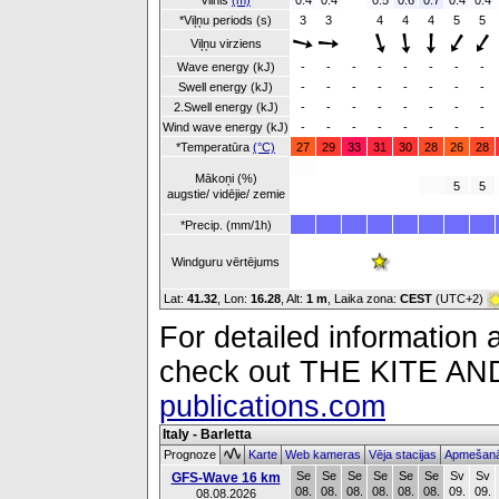
Vilnis
(m)
0.4
0.4
0.5
0.6
0.7
0.4
0.4
*Viļņu periods (s)
3
3
4
4
4
5
5
Viļņu virziens
Wave energy (kJ)
-
-
-
-
-
-
-
-
Swell energy (kJ)
-
-
-
-
-
-
-
-
2.Swell energy (kJ)
-
-
-
-
-
-
-
-
Wind wave energy (kJ)
-
-
-
-
-
-
-
-
*Temperatūra
(°C)
27
29
33
31
30
28
26
28
Mākoņi (%)
5
5
augstie/ vidējie/ zemie
*Precip. (mm/1h)
Windguru vērtējums
Lat:
41.32
, Lon:
16.28
,
Alt:
1 m
, Laika zona:
CEST
(UTC+2)
For detailed information a
check out THE KITE 
publications.com
Italy - Barletta
Prognoze
Karte
Web kameras
Vēja stacijas
Apmešanā
Se
Se
Se
Se
Se
Se
Sv
Sv
GFS-Wave 16 km
08.
08.
08.
08.
08.
08.
09.
09.
08.08.2026