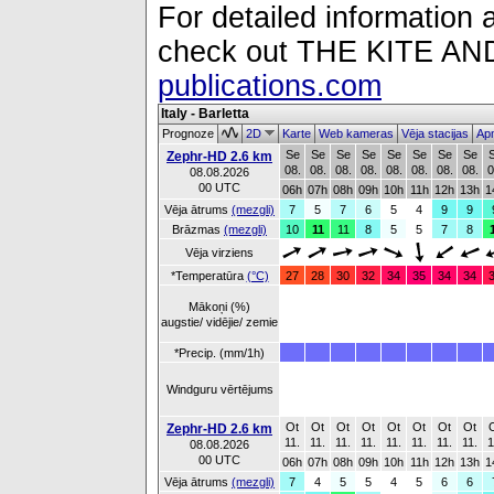
For detailed information a
check out THE KITE 
publications.com
Italy - Barletta
Prognoze
2D
Karte
Web kameras
Vēja stacijas
Apm
Se
Se
Se
Se
Se
Se
Se
Se
Zephr-HD 2.6 km
08.
08.
08.
08.
08.
08.
08.
08.
0
08.08.2026
00 UTC
06h
07h
08h
09h
10h
11h
12h
13h
1
Vēja ātrums
(mezgli)
7
5
7
6
5
4
9
9
Brāzmas
(mezgli)
10
11
11
8
5
5
7
8
Vēja virziens
*Temperatūra
(°C)
27
28
30
32
34
35
34
34
Mākoņi (%)
augstie/ vidējie/ zemie
*Precip. (mm/1h)
Windguru vērtējums
Ot
Ot
Ot
Ot
Ot
Ot
Ot
Ot
Zephr-HD 2.6 km
11.
11.
11.
11.
11.
11.
11.
11.
1
08.08.2026
00 UTC
06h
07h
08h
09h
10h
11h
12h
13h
1
Vēja ātrums
(mezgli)
7
4
5
5
4
5
6
6