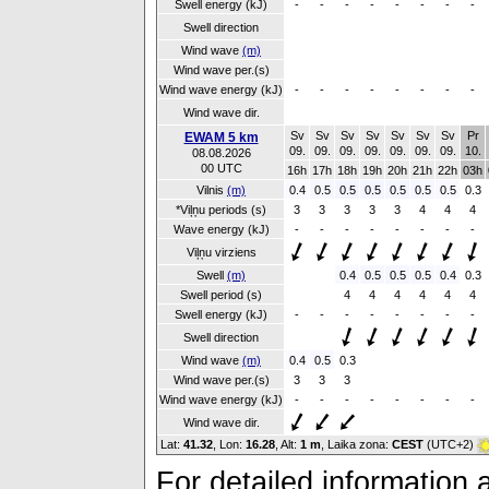
Swell energy (kJ)
-
-
-
-
-
-
-
-
Swell direction
Wind wave
(m)
Wind wave per.(s)
Wind wave energy (kJ)
-
-
-
-
-
-
-
-
Wind wave dir.
Sv
Sv
Sv
Sv
Sv
Sv
Sv
Pr
EWAM 5 km
09.
09.
09.
09.
09.
09.
09.
10.
08.08.2026
00 UTC
16h
17h
18h
19h
20h
21h
22h
03h
Vilnis
(m)
0.4
0.5
0.5
0.5
0.5
0.5
0.5
0.3
*Viļņu periods (s)
3
3
3
3
3
4
4
4
Wave energy (kJ)
-
-
-
-
-
-
-
-
Viļņu virziens
Swell
(m)
0.4
0.5
0.5
0.5
0.4
0.3
Swell period (s)
4
4
4
4
4
4
Swell energy (kJ)
-
-
-
-
-
-
-
-
Swell direction
Wind wave
(m)
0.4
0.5
0.3
Wind wave per.(s)
3
3
3
Wind wave energy (kJ)
-
-
-
-
-
-
-
-
Wind wave dir.
Lat:
41.32
, Lon:
16.28
,
Alt:
1 m
, Laika zona:
CEST
(UTC+2)
For detailed information a