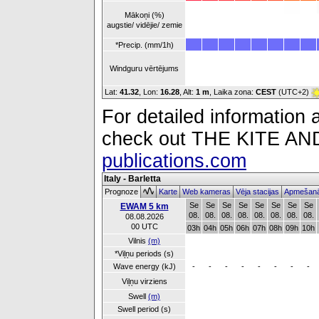
Mākoņi (%)
augstie/ vidējie/ zemie
*Precip. (mm/1h)
Windguru vērtējums
Lat:
41.32
, Lon:
16.28
,
Alt:
1 m
, Laika zona:
CEST
(UTC+2)
For detailed information a
check out THE KITE 
publications.com
Italy - Barletta
Prognoze
Karte
Web kameras
Vēja stacijas
Apmešanā
Se
Se
Se
Se
Se
Se
Se
Se
EWAM 5 km
08.
08.
08.
08.
08.
08.
08.
08.
08.08.2026
00 UTC
03h
04h
05h
06h
07h
08h
09h
10h
Vilnis
(m)
*Viļņu periods (s)
Wave energy (kJ)
-
-
-
-
-
-
-
-
Viļņu virziens
Swell
(m)
Swell period (s)