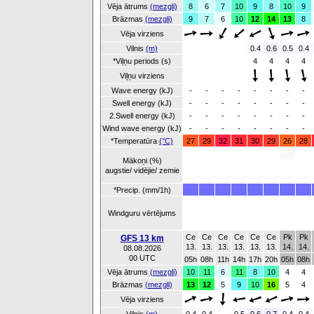
Vēja ātrums
(mezgli)
8
6
7
10
9
8
10
9
Brāzmas
(mezgli)
9
7
6
10
12
14
13
8
Vēja virziens
Vilnis
(m)
0.4
0.6
0.5
0.4
*Viļņu periods (s)
4
4
4
4
Viļņu virziens
Wave energy (kJ)
-
-
-
-
-
-
-
-
Swell energy (kJ)
-
-
-
-
-
-
-
-
2.Swell energy (kJ)
-
-
-
-
-
-
-
-
Wind wave energy (kJ)
-
-
-
-
-
-
-
-
*Temperatūra
(°C)
27
29
32
31
30
29
26
28
Mākoņi (%)
augstie/ vidējie/ zemie
*Precip. (mm/1h)
Windguru vērtējums
Ce
Ce
Ce
Ce
Ce
Ce
Pk
Pk
GFS 13 km
13.
13.
13.
13.
13.
13.
14.
14.
08.08.2026
00 UTC
05h
08h
11h
14h
17h
20h
05h
08h
Vēja ātrums
(mezgli)
10
11
6
11
8
10
4
4
Brāzmas
(mezgli)
13
12
5
9
10
16
5
4
Vēja virziens