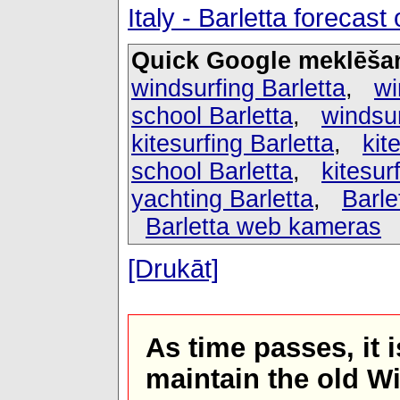
Italy - Barletta foreca
Quick Google meklēša
windsurfing Barletta
,
wi
school Barletta
,
windsur
kitesurfing Barletta
,
kit
school Barletta
,
kitesurf
yachting Barletta
,
Barle
Barletta web kameras
[Drukāt]
As time passes, it 
maintain the old W