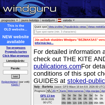
prognozes
jauns lietotājs
iestatījumi
valoda
This is the
Quick spot
Vietu izvēlne
Populārākās vietas
Vietas meklēš
OLD website...
NEW website
Jūs pašlaik skatāties Windguru "BEZMAKSAS" versi
available
informācijas...
Top prognozes
For detailed information a
Prognožu kartes
Click-Map prognoze
check out THE KITE 
Lietotājvārds:
publications.com
For deta
Parole:
conditions of this spo
GUIDES at
stoked-publi
Reģistrējieties!
(par velti)
Kāpēc?
Italy - Barletta
(wave: GFS-Wave 16 km 8.8. 2026 00 UTC
Prognoze
2D
Karte
Web kameras
Vēja stacijas
Apm
Se
Se
Se
Se
Se
Se
Sv
Sv
GFS 13 km
08.
08.
08.
08.
08.
08.
09.
09.
08.08.2026
00 UTC
05h
08h
11h
14h
17h
20h
05h
08h