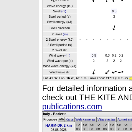
Wave energy (kJ)
-
-
-
-
-
-
-
-
Swell
(m)
0.5
Swell period (s)
3
Swell energy (kJ)
-
-
-
-
-
-
-
-
Swell direction
2.Swell
(m)
2.Swell energy (kJ)
-
-
-
-
-
-
-
-
2.Swell period (s)
2.Swell dir.
Wind wave
(m)
0.5
0.3
0.2
0.2
Wind wave per.(s)
2
2
2
2
Wind wave energy (kJ)
-
-
-
-
-
-
-
-
Wind wave dir.
Lat:
41.32
, Lon:
16.28
,
Alt:
1 m
, Laika zona:
CEST
(UTC+2)
For detailed information a
check out THE KITE 
publications.com
Italy - Barletta
Prognoze
Karte
Web kameras
Vēja stacijas
Apmešanā
Se
Se
Se
Se
Se
Se
Se
Se
HARM-DK 2 km
08.
08.
08.
08.
08.
08.
08.
08.
0
08.08.2026