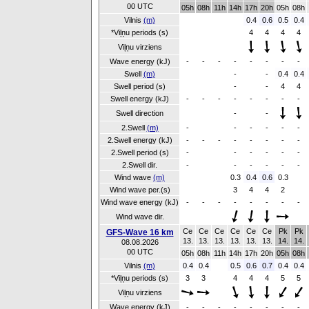
00 UTC
05h
08h
11h
14h
17h
20h
05h
08h
Vilnis
(m)
0.4
0.6
0.5
0.4
*Viļņu periods (s)
4
4
4
4
Viļņu virziens
Wave energy (kJ)
-
-
-
-
-
-
-
-
Swell
(m)
-
-
0.4
0.4
Swell period (s)
-
-
4
4
Swell energy (kJ)
-
-
-
-
-
-
-
-
Swell direction
-
-
2.Swell
(m)
-
-
-
-
-
-
2.Swell energy (kJ)
-
-
-
-
-
-
-
-
2.Swell period (s)
-
-
-
-
-
-
2.Swell dir.
-
-
-
-
-
-
Wind wave
(m)
0.3
0.4
0.6
0.3
Wind wave per.(s)
3
4
4
2
Wind wave energy (kJ)
-
-
-
-
-
-
-
-
Wind wave dir.
Ce
Ce
Ce
Ce
Ce
Ce
Pk
Pk
GFS-Wave 16 km
13.
13.
13.
13.
13.
13.
14.
14.
08.08.2026
00 UTC
05h
08h
11h
14h
17h
20h
05h
08h
Vilnis
(m)
0.4
0.4
0.5
0.6
0.7
0.4
0.4
*Viļņu periods (s)
3
3
4
4
4
5
5
Viļņu virziens
Wave energy (kJ)
-
-
-
-
-
-
-
-