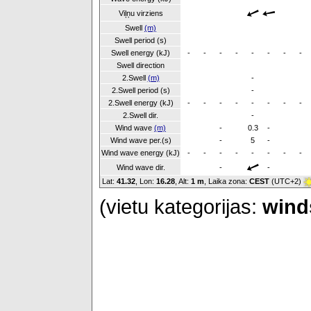
Viļņu virziens
Swell
(m)
Swell period (s)
Swell energy (kJ)
-
-
-
-
-
-
-
-
Swell direction
2.Swell
(m)
-
2.Swell period (s)
-
2.Swell energy (kJ)
-
-
-
-
-
-
-
-
2.Swell dir.
-
Wind wave
(m)
-
0.3
-
Wind wave per.(s)
-
5
-
Wind wave energy (kJ)
-
-
-
-
-
-
-
-
Wind wave dir.
-
-
Lat:
41.32
, Lon:
16.28
,
Alt:
1 m
, Laika zona:
CEST
(UTC+2)
(vietu kategorijas:
winds