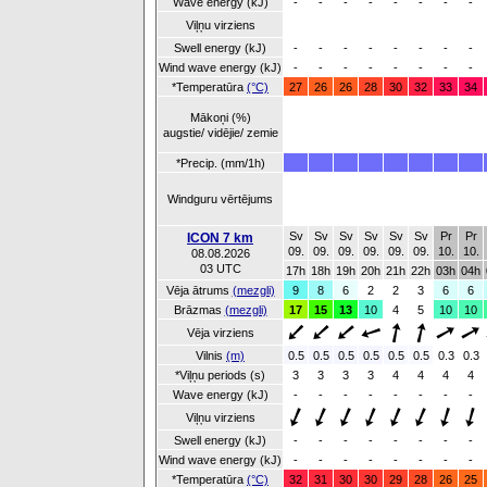
Wave energy (kJ)
-
-
-
-
-
-
-
-
Viļņu virziens
Swell energy (kJ)
-
-
-
-
-
-
-
-
Wind wave energy (kJ)
-
-
-
-
-
-
-
-
*Temperatūra
(°C)
27
26
26
28
30
32
33
34
Mākoņi (%)
augstie/ vidējie/ zemie
*Precip. (mm/1h)
Windguru vērtējums
Sv
Sv
Sv
Sv
Sv
Sv
Pr
Pr
ICON 7 km
09.
09.
09.
09.
09.
09.
10.
10.
08.08.2026
03 UTC
17h
18h
19h
20h
21h
22h
03h
04h
Vēja ātrums
(mezgli)
9
8
6
2
2
3
6
6
Brāzmas
(mezgli)
17
15
13
10
4
5
10
10
Vēja virziens
Vilnis
(m)
0.5
0.5
0.5
0.5
0.5
0.5
0.3
0.3
*Viļņu periods (s)
3
3
3
3
4
4
4
4
Wave energy (kJ)
-
-
-
-
-
-
-
-
Viļņu virziens
Swell energy (kJ)
-
-
-
-
-
-
-
-
Wind wave energy (kJ)
-
-
-
-
-
-
-
-
*Temperatūra
(°C)
32
31
30
30
29
28
26
25