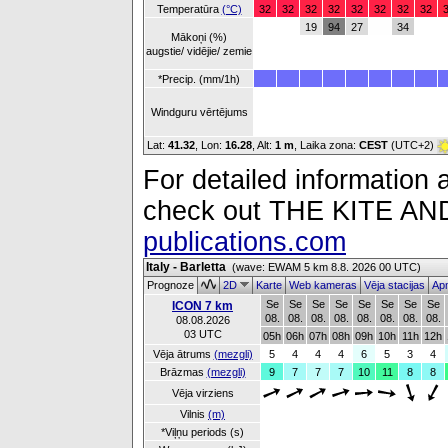
Temperatūra
(°C)
32
32
32
32
32
32
32
32
19
94
27
34
Mākoņi (%)
augstie/ vidējie/ zemie
*Precip. (mm/1h)
Windguru vērtējums
Lat:
41.32
, Lon:
16.28
,
Alt:
1 m
, Laika zona:
CEST
(UTC+2)
For detailed information a
check out THE KITE 
publications.com
Italy - Barletta
(wave: EWAM 5 km 8.8. 2026 00 UTC)
Prognoze
2D
Karte
Web kameras
Vēja stacijas
Apm
Se
Se
Se
Se
Se
Se
Se
Se
ICON 7 km
08.
08.
08.
08.
08.
08.
08.
08.
08.08.2026
03 UTC
05h
06h
07h
08h
09h
10h
11h
12h
Vēja ātrums
(mezgli)
5
4
4
4
6
5
3
4
Brāzmas
(mezgli)
9
7
7
7
10
11
8
8
Vēja virziens
Vilnis
(m)
*Viļņu periods (s)