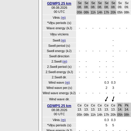
Se
Se
Se
Se
Se
Se
Sv
Sv
GDWPS 25 km
08.
08.
08.
08.
08.
08.
09.
09.
08.08.2026
00 UTC
05h
08h
11h
14h
17h
20h
05h
08h
Vilnis
(m)
*Viļņu periods (s)
Wave energy (kJ)
-
-
-
-
-
-
-
-
Viļņu virziens
Swell
(m)
-
Swell period (s)
-
Swell energy (kJ)
-
-
-
-
-
-
-
-
Swell direction
-
2.Swell
(m)
-
-
-
-
-
2.Swell period (s)
-
-
-
-
-
2.Swell energy (kJ)
-
-
-
-
-
-
-
-
2.Swell dir.
-
-
-
-
-
Wind wave
(m)
0.3
0.3
Wind wave per.(s)
2
3
Wind wave energy (kJ)
-
-
-
-
-
-
-
-
Wind wave dir.
Ce
Ce
Ce
Ce
Ce
Ce
Pk
Pk
GDWPS 25 km
13.
13.
13.
13.
13.
13.
14.
14.
08.08.2026
00 UTC
05h
08h
11h
14h
17h
20h
05h
08h
Vilnis
(m)
0.3
0.3
*Viļņu periods (s)
5
5
Wave energy (kJ)
-
-
-
-
-
-
-
-