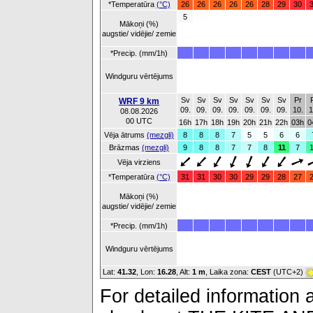
*Temperatūra
(°C)
26
26
26
26
26
28
29
30
5
Mākoņi (%)
augstie/ vidējie/ zemie
*Precip. (mm/1h)
Windguru vērtējums
Sv
Sv
Sv
Sv
Sv
Sv
Sv
Pr
WRF 9 km
09.
09.
09.
09.
09.
09.
09.
10.
1
08.08.2026
00 UTC
16h
17h
18h
19h
20h
21h
22h
03h
0
Vēja ātrums
(mezgli)
8
8
8
7
5
5
6
6
Brāzmas
(mezgli)
9
8
8
7
7
8
11
7
Vēja virziens
*Temperatūra
(°C)
31
31
30
30
29
29
28
27
Mākoņi (%)
augstie/ vidējie/ zemie
*Precip. (mm/1h)
Windguru vērtējums
Lat:
41.32
, Lon:
16.28
,
Alt:
1 m
, Laika zona:
CEST
(UTC+2)
For detailed information a