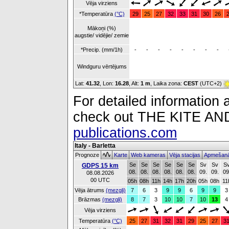
Vēja virziens
*Temperatūra
(°C)
29
25
27
32
33
31
30
26
Mākoņi (%)
augstie/ vidējie/ zemie
*Precip. (mm/1h)
-
-
-
-
-
-
-
-
Windguru vērtējums
Lat:
41.32
, Lon:
16.28
,
Alt:
1 m
, Laika zona:
CEST
(UTC+2)
For detailed information a
check out THE KITE 
publications.com
Italy - Barletta
Prognoze
Karte
Web kameras
Vēja stacijas
Apmešanā
Se
Se
Se
Se
Se
Se
Sv
Sv
S
GDPS 15 km
08.
08.
08.
08.
08.
08.
09.
09.
09
08.08.2026
00 UTC
05h
08h
11h
14h
17h
20h
05h
08h
11
Vēja ātrums
(mezgli)
7
6
3
9
9
6
9
9
3
Brāzmas
(mezgli)
8
7
3
10
10
7
10
13
4
Vēja virziens
Temperatūra
(°C)
25
27
31
32
31
29
25
27
3