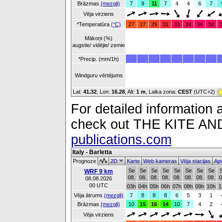
Brāzmas
(mezgli)
7
9
11
7
4
4
6
7
Vēja virziens
*Temperatūra
(°C)
27
27
29
31
33
34
34
34
Mākoņi (%)
augstie/ vidējie/ zemie
*Precip. (mm/1h)
Windguru vērtējums
Lat:
41.32
, Lon:
16.28
,
Alt:
1 m
, Laika zona:
CEST
(UTC+2)
For detailed information a
check out THE KITE 
publications.com
Italy - Barletta
Prognoze
2D
Karte
Web kameras
Vēja stacijas
Apm
Se
Se
Se
Se
Se
Se
Se
Se
WRF 9 km
08.
08.
08.
08.
08.
08.
08.
08.
0
08.08.2026
00 UTC
03h
04h
05h
06h
07h
08h
09h
10h
1
Vēja ātrums
(mezgli)
7
8
8
8
6
5
3
1
Brāzmas
(mezgli)
10
15
16
14
10
7
4
2
Vēja virziens