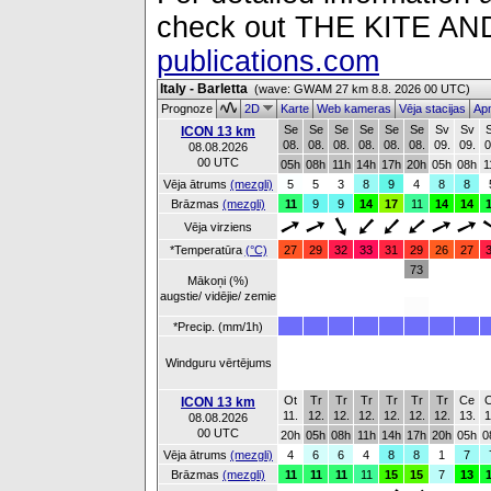
check out THE KITE 
publications.com
Italy - Barletta
(wave: GWAM 27 km 8.8. 2026 00 UTC)
Prognoze
2D
Karte
Web kameras
Vēja stacijas
Apm
Se
Se
Se
Se
Se
Se
Sv
Sv
ICON 13 km
08.
08.
08.
08.
08.
08.
09.
09.
0
08.08.2026
00 UTC
05h
08h
11h
14h
17h
20h
05h
08h
1
Vēja ātrums
(mezgli)
5
5
3
8
9
4
8
8
Brāzmas
(mezgli)
11
9
9
14
17
11
14
14
Vēja virziens
*Temperatūra
(°C)
27
29
32
33
31
29
26
27
73
Mākoņi (%)
augstie/ vidējie/ zemie
*Precip. (mm/1h)
Windguru vērtējums
Ot
Tr
Tr
Tr
Tr
Tr
Tr
Ce
ICON 13 km
11.
12.
12.
12.
12.
12.
12.
13.
1
08.08.2026
00 UTC
20h
05h
08h
11h
14h
17h
20h
05h
0
Vēja ātrums
(mezgli)
4
6
6
4
8
8
1
7
Brāzmas
(mezgli)
11
11
11
11
15
15
7
13