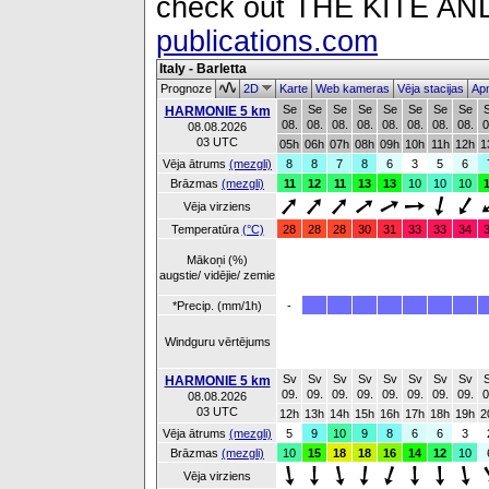
check out THE KITE 
publications.com
Italy - Barletta
Prognoze
2D
Karte
Web kameras
Vēja stacijas
Apm
Se
Se
Se
Se
Se
Se
Se
Se
HARMONIE 5 km
08.
08.
08.
08.
08.
08.
08.
08.
0
08.08.2026
03 UTC
05h
06h
07h
08h
09h
10h
11h
12h
1
Vēja ātrums
(mezgli)
8
8
7
8
6
3
5
6
Brāzmas
(mezgli)
11
12
11
13
13
10
10
10
Vēja virziens
Temperatūra
(°C)
28
28
28
30
31
33
33
34
Mākoņi (%)
augstie/ vidējie/ zemie
*Precip. (mm/1h)
-
Windguru vērtējums
Sv
Sv
Sv
Sv
Sv
Sv
Sv
Sv
HARMONIE 5 km
09.
09.
09.
09.
09.
09.
09.
09.
0
08.08.2026
03 UTC
12h
13h
14h
15h
16h
17h
18h
19h
2
Vēja ātrums
(mezgli)
5
9
10
9
8
6
6
3
Brāzmas
(mezgli)
10
15
18
18
16
14
12
10
Vēja virziens