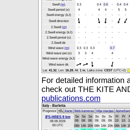
Swell
(m)
0.3
0.4
0.6
-
0.4
0.4
Swell period (s)
4
4
4
-
5
5
Swell energy (kJ)
-
-
-
-
-
-
-
-
Swell direction
-
2.Swell
(m)
-
-
-
-
-
2.Swell energy (kJ)
-
-
-
-
-
-
-
-
2.Swell period (s)
-
-
-
-
-
2.Swell dir.
-
-
-
-
-
Wind wave
(m)
0.3
0.3
0.3
0.7
Wind wave per.(s)
3
3
4
4
Wind wave energy (kJ)
-
-
-
-
-
-
-
-
Wind wave dir.
Lat:
41.32
, Lon:
16.28
,
Alt:
1 m
, Laika zona:
CEST
(UTC+2)
For detailed information a
check out THE KITE 
publications.com
Italy - Barletta
Prognoze
Karte
Web kameras
Vēja stacijas
Apmešanā
Se
Se
Se
Sv
Sv
Sv
Pr
Pr
IFS-HRES 9 km
08.
08.
08.
09.
09.
09.
10.
10.
1
08.08.2026
00 UTC
08h
14h
20h
08h
14h
20h
08h
14h
2