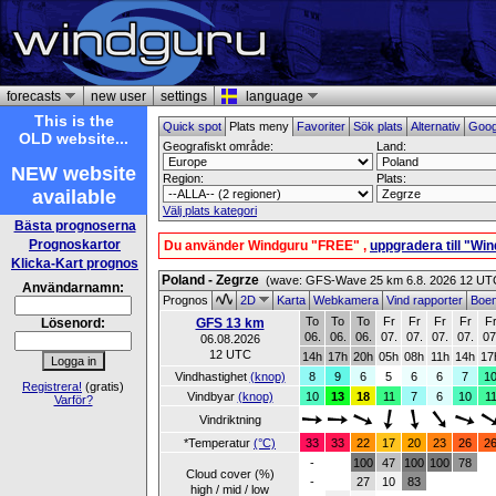
forecasts
new user
settings
language
This is the
Quick spot
Plats meny
Favoriter
Sök plats
Alternativ
Goog
OLD website...
Geografiskt område:
Land:
NEW website
Region:
Plats:
available
Välj plats kategori
Bästa prognoserna
Prognoskartor
Du använder Windguru "FREE" ,
uppgradera till "Wi
Klicka-Kart prognos
Poland - Zegrze
(wave: GFS-Wave 25 km 6.8. 2026 12 UT
Användarnamn:
Prognos
2D
Karta
Webkamera
Vind rapporter
Boe
To
To
To
Fr
Fr
Fr
Fr
F
Lösenord:
GFS 13 km
06.
06.
06.
07.
07.
07.
07.
07
06.08.2026
12 UTC
14h
17h
20h
05h
08h
11h
14h
17
Vindhastighet
(knop)
8
9
6
5
6
6
7
1
Registrera!
(gratis)
Vindbyar
(knop)
10
13
18
11
7
6
10
1
Varför?
Vindriktning
*Temperatur
(°C)
33
33
22
17
20
23
26
2
-
100
47
100
100
78
Cloud cover (%)
-
27
10
83
high / mid / low