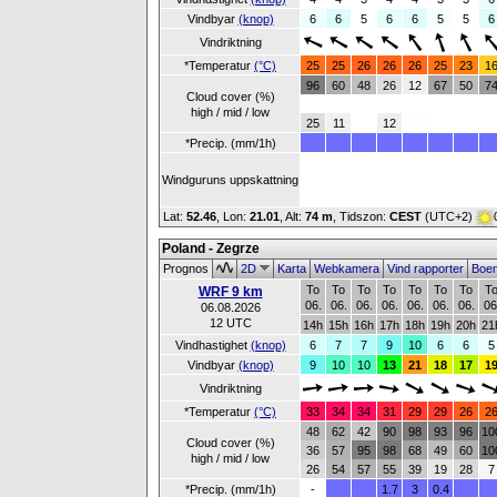
Vindbyar
(knop)
6
6
5
6
6
5
5
6
Vindriktning
*Temperatur
(°C)
25
25
26
26
26
25
23
1
96
60
48
26
12
67
50
7
Cloud cover (%)
high / mid / low
25
11
12
*Precip. (mm/1h)
Windguruns uppskattning
Lat:
52.46
, Lon:
21.01
,
Alt:
74 m
, Tidszon:
CEST
(UTC+2)
Poland - Zegrze
Prognos
2D
Karta
Webkamera
Vind rapporter
Boe
To
To
To
To
To
To
To
T
WRF 9 km
06.
06.
06.
06.
06.
06.
06.
06
06.08.2026
12 UTC
14h
15h
16h
17h
18h
19h
20h
21
Vindhastighet
(knop)
6
7
7
9
10
6
6
5
Vindbyar
(knop)
9
10
10
13
21
18
17
1
Vindriktning
*Temperatur
(°C)
33
34
34
31
29
29
26
2
48
62
42
90
98
93
96
10
Cloud cover (%)
36
57
95
98
68
49
60
10
high / mid / low
26
54
57
55
39
19
28
7
*Precip. (mm/1h)
-
1.7
3
0.4