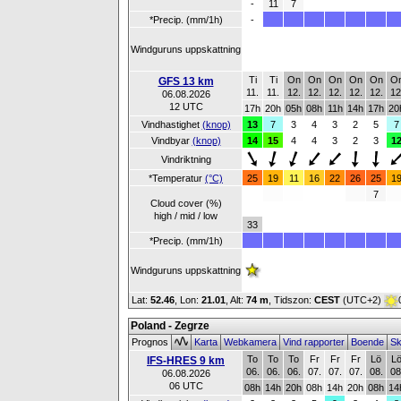
-
11
7
*Precip. (mm/1h)
-
Windguruns uppskattning
Ti
Ti
On
On
On
On
On
O
GFS 13 km
11.
11.
12.
12.
12.
12.
12.
12
06.08.2026
12 UTC
17h
20h
05h
08h
11h
14h
17h
20
Vindhastighet
(knop)
13
7
3
4
3
2
5
7
Vindbyar
(knop)
14
15
4
4
3
2
3
1
Vindriktning
*Temperatur
(°C)
25
19
11
16
22
26
25
1
7
Cloud cover (%)
high / mid / low
33
*Precip. (mm/1h)
Windguruns uppskattning
Lat:
52.46
, Lon:
21.01
,
Alt:
74 m
, Tidszon:
CEST
(UTC+2)
Poland - Zegrze
Prognos
Karta
Webkamera
Vind rapporter
Boende
Sk
To
To
To
Fr
Fr
Fr
Lö
L
IFS-HRES 9 km
06.
06.
06.
07.
07.
07.
08.
08
06.08.2026
06 UTC
08h
14h
20h
08h
14h
20h
08h
14