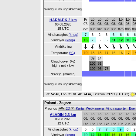
Windguruns uppskattning
Fr
Lö
Lö
Lö
Lö
Lö
Lö
L
HARM-DK 2 km
07.
08.
08.
08.
08.
08.
08.
08
06.08.2026
15 UTC
22h
03h
04h
05h
06h
07h
08h
09
Vindhastighet
(knop)
7
3
2
3
6
6
6
6
Vindbyar
(knop)
15
7
5
5
11
12
11
1
Vindriktning
Temperatur
(°C)
19
18
18
17
16
16
17
1
39
14
Cloud cover (%)
100
81
high / mid / low
100
96
73
*Precip. (mm/1h)
Windguruns uppskattning
Lat:
52.46
, Lon:
21.01
,
Alt:
74 m
, Tidszon:
CEST
(UTC+2)
Poland - Zegrze
Prognos
2D
Karta
Webkamera
Vind rapporter
Boe
To
To
To
To
To
To
To
T
ALADIN 2.3 km
06.
06.
06.
06.
06.
06.
06.
06
06.08.2026
12 UTC
14h
15h
16h
17h
18h
19h
20h
21
Vindhastighet
(knop)
5
5
7
7
8
9
6
2
Vindbyar
(knop)
10
12
14
14
16
17
16
1