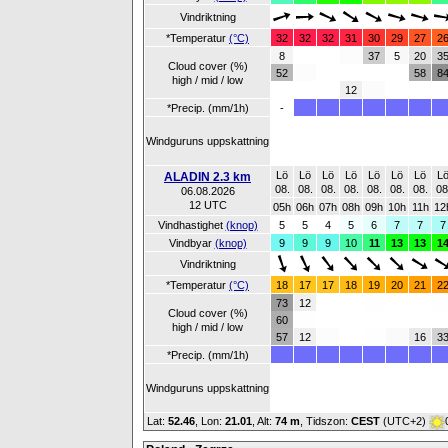
Vindriktning
*Temperatur
(°C)
32
32
32
31
30
29
27
2
8
37
5
20
3
Cloud cover (%)
52
58
8
high / mid / low
12
*Precip. (mm/1h)
-
Windguruns uppskattning
Lö
Lö
Lö
Lö
Lö
Lö
Lö
L
ALADIN 2.3 km
08.
08.
08.
08.
08.
08.
08.
08
06.08.2026
12 UTC
05h
06h
07h
08h
09h
10h
11h
12
Vindhastighet
(knop)
5
5
4
5
6
7
7
7
Vindbyar
(knop)
9
9
9
10
11
13
13
1
Vindriktning
*Temperatur
(°C)
18
17
17
18
19
20
21
2
73
12
Cloud cover (%)
60
high / mid / low
57
12
16
3
*Precip. (mm/1h)
Windguruns uppskattning
Lat:
52.46
, Lon:
21.01
,
Alt:
74 m
, Tidszon:
CEST
(UTC+2)