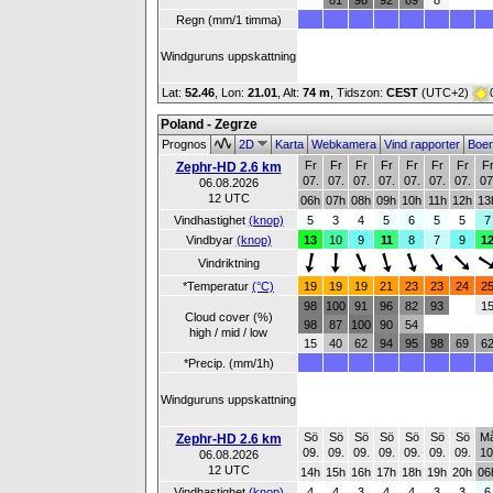
81
98
92
89
8
Regn (mm/1 timma)
Windguruns uppskattning
Lat:
52.46
, Lon:
21.01
,
Alt:
74 m
, Tidszon:
CEST
(UTC+2)
Poland - Zegrze
Prognos
2D
Karta
Webkamera
Vind rapporter
Boe
Fr
Fr
Fr
Fr
Fr
Fr
Fr
F
Zephr-HD 2.6 km
07.
07.
07.
07.
07.
07.
07.
07
06.08.2026
12 UTC
06h
07h
08h
09h
10h
11h
12h
13
Vindhastighet
(knop)
5
3
4
5
6
5
5
7
Vindbyar
(knop)
13
10
9
11
8
7
9
1
Vindriktning
*Temperatur
(°C)
19
19
19
21
23
23
24
2
98
100
91
96
82
93
1
Cloud cover (%)
98
87
100
90
54
high / mid / low
15
40
62
94
95
98
69
6
*Precip. (mm/1h)
Windguruns uppskattning
Sö
Sö
Sö
Sö
Sö
Sö
Sö
M
Zephr-HD 2.6 km
09.
09.
09.
09.
09.
09.
09.
10
06.08.2026
12 UTC
14h
15h
16h
17h
18h
19h
20h
06
Vindhastighet
(knop)
4
4
3
4
4
3
3
6