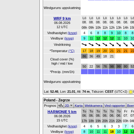
Windguruns uppskattning
Lö
Lö
Lö
Lö
Lö
Lö
Lö
L
WRF 9 km
08.
08.
08.
08.
08.
08.
08.
08
06.08.2026
12 UTC
08h
09h
10h
11h
12h
13h
14h
15
Vindhastighet
(knop)
4
6
8
8
9
10
8
8
Vindbyar
(knop)
9
11
12
12
12
11
10
1
Vindriktning
*Temperatur
(°C)
17
18
19
20
21
21
21
2
86
36
49
18
21
Cloud cover (%)
high / mid / low
50
22
56
76
98
99
80
5
*Precip. (mm/1h)
Windguruns uppskattning
Lat:
52.46
, Lon:
21.01
,
Alt:
74 m
, Tidszon:
CEST
(UTC+2)
Poland - Zegrze
Prognos
2D
Karta
Webkamera
Vind rapporter
Boe
To
To
To
To
To
To
Fr
F
HARMONIE 5 km
06.
06.
06.
06.
06.
06.
07.
07
06.08.2026
15 UTC
17h
18h
19h
20h
21h
22h
03h
04
Vindhastighet
(knop)
4
6
5
6
3
3
7
6
Vindbyar
(knop)
8
10
11
11
18
10
12
1