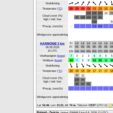
Vindriktning
Temperatur
(°C)
30
29
28
28
23
23
21
2
100
100
100
10
5
Cloud cover (%)
93
100
100
100
99
high / mid / low
100
9
*Precip. (mm/1h)
-
7.6
8.6
Windguruns uppskattning
Fr
Lö
Lö
Lö
Lö
Lö
Lö
L
HARMONIE 5 km
07.
08.
08.
08.
08.
08.
08.
08
06.08.2026
15 UTC
22h
03h
04h
05h
06h
07h
08h
09
Vindhastighet
(knop)
7
3
2
3
6
6
5
5
Vindbyar
(knop)
14
7
5
6
12
12
11
1
Vindriktning
Temperatur
(°C)
20
18
18
18
17
17
17
1
37
11
Cloud cover (%)
100
84
high / mid / low
99
93
92
*Precip. (mm/1h)
Windguruns uppskattning
Lat:
52.46
, Lon:
21.01
,
Alt:
74 m
, Tidszon:
CEST
(UTC+2)
Poland - Zegrze
(wave: EWAM 5 km 6.8. 2026 12 UTC)