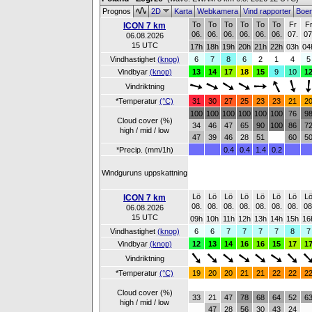
Prognos
2D
Karta
Webkamera
Vind rapporter
Boe
To
To
To
To
To
To
Fr
F
ICON 7 km
06.
06.
06.
06.
06.
06.
07.
07
06.08.2026
15 UTC
17h
18h
19h
20h
21h
22h
03h
04
Vindhastighet
(knop)
6
7
8
6
2
1
4
5
Vindbyar
(knop)
13
14
17
18
15
9
10
1
Vindriktning
*Temperatur
(°C)
31
30
27
25
23
23
21
2
100
100
100
100
100
100
76
9
Cloud cover (%)
34
46
47
65
90
100
86
7
high / mid / low
47
39
46
28
51
60
5
*Precip. (mm/1h)
0.4
0.4
1.4
0.2
Windguruns uppskattning
Lö
Lö
Lö
Lö
Lö
Lö
Lö
L
ICON 7 km
08.
08.
08.
08.
08.
08.
08.
08
06.08.2026
15 UTC
09h
10h
11h
12h
13h
14h
15h
16
Vindhastighet
(knop)
6
6
7
7
7
7
8
7
Vindbyar
(knop)
12
13
14
16
16
15
17
1
Vindriktning
*Temperatur
(°C)
19
20
20
21
21
22
22
2
Cloud cover (%)
33
21
47
78
68
64
52
6
high / mid / low
47
28
56
30
43
24