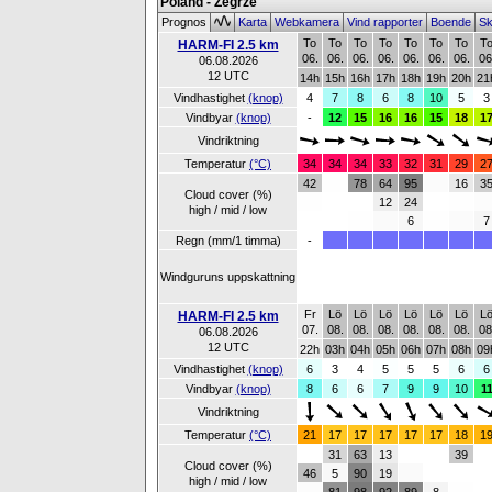
Poland - Zegrze
Prognos
Karta
Webkamera
Vind rapporter
Boende
Sk
To
To
To
To
To
To
To
T
HARM-FI 2.5 km
06.
06.
06.
06.
06.
06.
06.
06
06.08.2026
12 UTC
14h
15h
16h
17h
18h
19h
20h
21
Vindhastighet
(knop)
4
7
8
6
8
10
5
3
Vindbyar
(knop)
-
12
15
16
16
15
18
1
Vindriktning
Temperatur
(°C)
34
34
34
33
32
31
29
2
42
78
64
95
16
3
Cloud cover (%)
12
24
high / mid / low
6
7
Regn (mm/1 timma)
-
Windguruns uppskattning
Fr
Lö
Lö
Lö
Lö
Lö
Lö
L
HARM-FI 2.5 km
07.
08.
08.
08.
08.
08.
08.
08
06.08.2026
12 UTC
22h
03h
04h
05h
06h
07h
08h
09
Vindhastighet
(knop)
6
3
4
5
5
5
6
6
Vindbyar
(knop)
8
6
6
7
9
9
10
1
Vindriktning
Temperatur
(°C)
21
17
17
17
17
17
18
1
31
63
13
39
Cloud cover (%)
46
5
90
19
high / mid / low