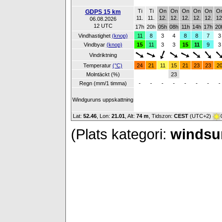
Ti
Ti
On
On
On
On
On
O
GDPS 15 km
11.
11.
12.
12.
12.
12.
12.
12
06.08.2026
12 UTC
17h
20h
05h
08h
11h
14h
17h
20
Vindhastighet
(knop)
11
8
3
4
8
8
7
3
Vindbyar
(knop)
15
11
3
3
15
11
9
3
Vindriktning
Temperatur
(°C)
24
21
11
15
21
23
23
2
Molntäckt (%)
23
Regn (mm/1 timma)
-
-
-
-
-
-
-
-
Windguruns uppskattning
Lat:
52.46
, Lon:
21.01
,
Alt:
74 m
, Tidszon:
CEST
(UTC+2)
(Plats kategori:
windsur