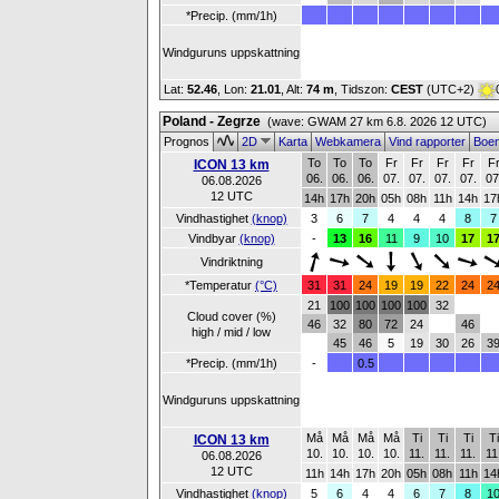
*Precip. (mm/1h)
Windguruns uppskattning
Lat:
52.46
, Lon:
21.01
,
Alt:
74 m
, Tidszon:
CEST
(UTC+2)
Poland - Zegrze
(wave: GWAM 27 km 6.8. 2026 12 UTC)
Prognos
2D
Karta
Webkamera
Vind rapporter
Boe
To
To
To
Fr
Fr
Fr
Fr
F
ICON 13 km
06.
06.
06.
07.
07.
07.
07.
07
06.08.2026
12 UTC
14h
17h
20h
05h
08h
11h
14h
17
Vindhastighet
(knop)
3
6
7
4
4
4
8
7
Vindbyar
(knop)
-
13
16
11
9
10
17
1
Vindriktning
*Temperatur
(°C)
31
31
24
19
19
22
24
2
21
100
100
100
100
32
Cloud cover (%)
46
32
80
72
24
46
high / mid / low
45
46
5
19
30
26
3
*Precip. (mm/1h)
-
0.5
Windguruns uppskattning
Må
Må
Må
Må
Ti
Ti
Ti
Ti
ICON 13 km
10.
10.
10.
10.
11.
11.
11.
11
06.08.2026
12 UTC
11h
14h
17h
20h
05h
08h
11h
14
Vindhastighet
(knop)
5
6
4
4
6
7
8
1