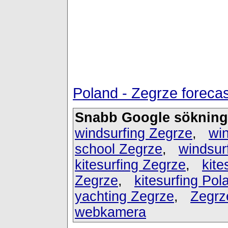
Poland - Zegrze foreca
Snabb Google sökning
windsurfing Zegrze
,
win
school Zegrze
,
windsur
kitesurfing Zegrze
,
kite
Zegrze
,
kitesurfing Pol
yachting Zegrze
,
Zegrz
webkamera