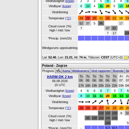
Vindhastighet
(knop)
2
3
3
5
9
3
4
8
Vindbyar
(knop)
6
10
4
11
20
5
10
1
Vindriktning
Temperatur
(°C)
24
29
25
21
25
21
18
2
52
37
5
86
17
Cloud cover (%)
7
47
81
high / mid / low
7
17
10
*Precip. (mm/1h)
Windguruns uppskattning
Lat:
52.46
, Lon:
21.01
,
Alt:
74 m
, Tidszon:
CEST
(UTC+2)
Poland - Zegrze
Prognos
Karta
Webkamera
Vind rapporter
Boende
Sk
To
To
To
To
To
To
Fr
F
HARM-DK 2 km
06.
06.
06.
06.
06.
06.
07.
07
06.08.2026
15 UTC
17h
18h
19h
20h
21h
22h
03h
04
Vindhastighet
(knop)
4
6
6
6
7
3
7
6
Vindbyar
(knop)
8
10
11
11
20
15
13
1
Vindriktning
Temperatur
(°C)
29
29
28
27
22
22
20
2
100
100
100
9
5
Cloud cover (%)
95
100
100
100
100
high / mid / low
100
5
*Precip. (mm/1h)
-
5.2
10.3