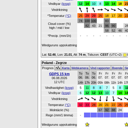
Vindbyar
(knop)
12
14
10
8
13
14
18
2
Vindriktning
*Temperatur
(°C)
25
29
29
25
18
17
20
2
74
100
100
83
Cloud cover (%)
82
43
21
96
90
2
high / mid / low
58
52
46
4
*Precip. (mm/1h)
-
-
-
-
-
-
-
-
Windguruns uppskattning
Lat:
52.46
, Lon:
21.01
,
Alt:
74 m
, Tidszon:
CEST
(UTC+2)
Poland - Zegrze
Prognos
Karta
Webkamera
Vind rapporter
Boende
Sk
To
To
To
Fr
Fr
Fr
Fr
F
GDPS 15 km
06.
06.
06.
07.
07.
07.
07.
07
06.08.2026
12 UTC
14h
17h
20h
05h
08h
11h
14h
17
Vindhastighet
(knop)
5
11
8
8
7
5
8
1
Vindbyar
(knop)
6
12
12
13
10
7
14
1
Vindriktning
Temperatur
(°C)
32
33
28
20
21
22
25
2
Molntäckt (%)
67
92
88
24
Regn (mm/1 timma)
-
Windguruns uppskattning