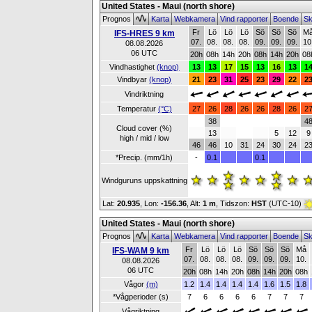
United States - Maui (north shore)
Prognos
Karta
Webkamera
Vind rapporter
Boende
Sk
Fr
Lö
Lö
Lö
Sö
Sö
Sö
M
IFS-HRES 9 km
07.
08.
08.
08.
09.
09.
09.
10
08.08.2026
06 UTC
20h
08h
14h
20h
08h
14h
20h
08
Vindhastighet
(knop)
13
13
17
15
13
16
13
1
Vindbyar
(knop)
21
23
31
25
23
29
22
2
Vindriktning
Temperatur
(°C)
27
26
28
26
26
28
26
2
38
4
Cloud cover (%)
13
5
12
9
high / mid / low
46
46
10
31
24
30
24
2
*Precip. (mm/1h)
-
0.1
0.1
Windguruns uppskattning
Lat:
20.935
, Lon:
-156.36
,
Alt:
1 m
, Tidszon:
HST
(UTC-10)
United States - Maui (north shore)
Prognos
Karta
Webkamera
Vind rapporter
Boende
Sk
Fr
Lö
Lö
Lö
Sö
Sö
Sö
Må
IFS-WAM 9 km
07.
08.
08.
08.
09.
09.
09.
10.
08.08.2026
06 UTC
20h
08h
14h
20h
08h
14h
20h
08h
Vågor
(m)
1.2
1.4
1.4
1.4
1.4
1.6
1.5
1.8
*Vågperioder (s)
7
6
6
6
6
7
7
7
Vågriktning