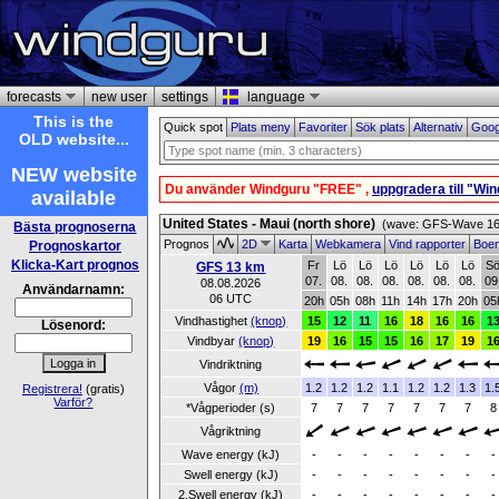
forecasts
new user
settings
language
This is the
Quick spot
Plats meny
Favoriter
Sök plats
Alternativ
Goog
OLD website...
NEW website
Du använder Windguru "FREE" ,
uppgradera till "Wi
available
United States - Maui (north shore)
(wave: GFS-Wave 16 
Bästa prognoserna
Prognos
2D
Karta
Webkamera
Vind rapporter
Boe
Prognoskartor
Klicka-Kart prognos
Fr
Lö
Lö
Lö
Lö
Lö
Lö
S
GFS 13 km
07.
08.
08.
08.
08.
08.
08.
09
08.08.2026
Användarnamn:
06 UTC
20h
05h
08h
11h
14h
17h
20h
05
Vindhastighet
(knop)
15
12
11
16
18
16
16
1
Lösenord:
Vindbyar
(knop)
19
16
15
15
16
17
19
1
Vindriktning
Vågor
(m)
1.2
1.2
1.2
1.1
1.2
1.2
1.3
1.
Registrera!
(gratis)
Varför?
*Vågperioder (s)
7
7
7
7
7
7
7
8
Vågriktning
Wave energy (kJ)
-
-
-
-
-
-
-
-
Swell energy (kJ)
-
-
-
-
-
-
-
-
2.Swell energy (kJ)
-
-
-
-
-
-
-
-