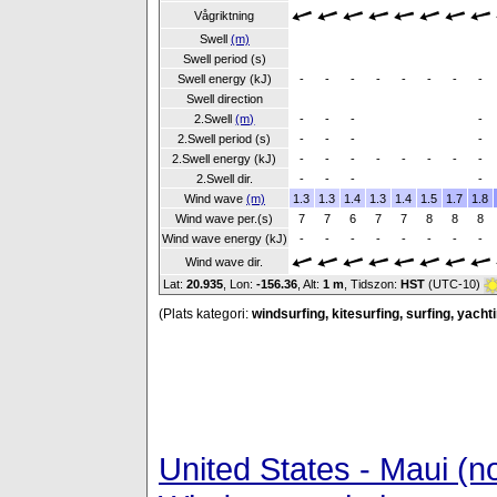
Vågriktning
Swell
(m)
Swell period (s)
Swell energy (kJ)
-
-
-
-
-
-
-
-
Swell direction
2.Swell
(m)
-
-
-
-
2.Swell period (s)
-
-
-
-
2.Swell energy (kJ)
-
-
-
-
-
-
-
-
2.Swell dir.
-
-
-
-
Wind wave
(m)
1.3
1.3
1.4
1.3
1.4
1.5
1.7
1.8
Wind wave per.(s)
7
7
6
7
7
8
8
8
Wind wave energy (kJ)
-
-
-
-
-
-
-
-
Wind wave dir.
Lat:
20.935
, Lon:
-156.36
,
Alt:
1 m
, Tidszon:
HST
(UTC-10)
(Plats kategori:
windsurfing, kitesurfing, surfing, yacht
United States - Maui (n