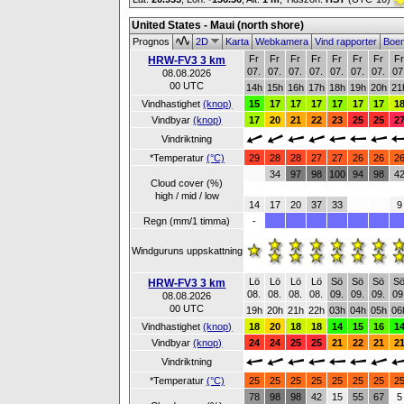
United States - Maui (north shore)
Prognos
2D
Karta
Webkamera
Vind rapporter
Boe
Fr
Fr
Fr
Fr
Fr
Fr
Fr
F
HRW-FV3 3 km
07.
07.
07.
07.
07.
07.
07.
07
08.08.2026
00 UTC
14h
15h
16h
17h
18h
19h
20h
21
Vindhastighet
(knop)
15
17
17
17
17
17
17
1
Vindbyar
(knop)
17
20
21
22
23
25
25
2
Vindriktning
*Temperatur
(°C)
29
28
28
27
27
26
26
2
34
97
98
100
94
98
4
Cloud cover (%)
high / mid / low
14
17
20
37
33
9
Regn (mm/1 timma)
-
Windguruns uppskattning
Lö
Lö
Lö
Lö
Sö
Sö
Sö
S
HRW-FV3 3 km
08.
08.
08.
08.
09.
09.
09.
09
08.08.2026
00 UTC
19h
20h
21h
22h
03h
04h
05h
06
Vindhastighet
(knop)
18
20
18
18
14
15
16
1
Vindbyar
(knop)
24
24
25
25
21
22
21
2
Vindriktning
*Temperatur
(°C)
25
25
25
25
25
25
25
2
78
98
98
42
15
55
67
5