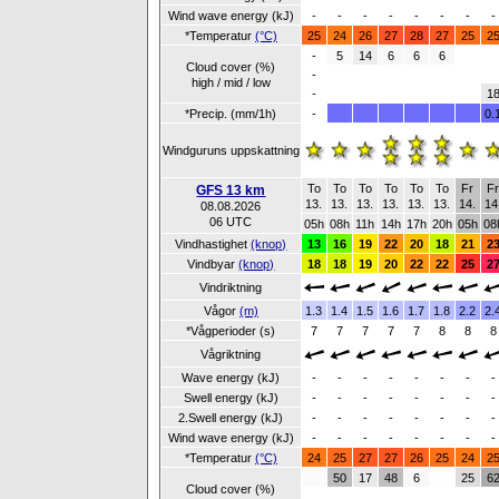
Wind wave energy (kJ)
-
-
-
-
-
-
-
-
*Temperatur
(°C)
25
24
26
27
28
27
25
2
-
5
14
6
6
6
Cloud cover (%)
-
high / mid / low
-
1
*Precip. (mm/1h)
-
0.
Windguruns uppskattning
To
To
To
To
To
To
Fr
F
GFS 13 km
13.
13.
13.
13.
13.
13.
14.
14
08.08.2026
06 UTC
05h
08h
11h
14h
17h
20h
05h
08
Vindhastighet
(knop)
13
16
19
22
20
18
21
2
Vindbyar
(knop)
18
18
19
20
22
22
25
2
Vindriktning
Vågor
(m)
1.3
1.4
1.5
1.6
1.7
1.8
2.2
2.
*Vågperioder (s)
7
7
7
7
7
8
8
8
Vågriktning
Wave energy (kJ)
-
-
-
-
-
-
-
-
Swell energy (kJ)
-
-
-
-
-
-
-
-
2.Swell energy (kJ)
-
-
-
-
-
-
-
-
Wind wave energy (kJ)
-
-
-
-
-
-
-
-
*Temperatur
(°C)
24
25
27
27
26
25
24
2
50
17
48
6
25
6
Cloud cover (%)