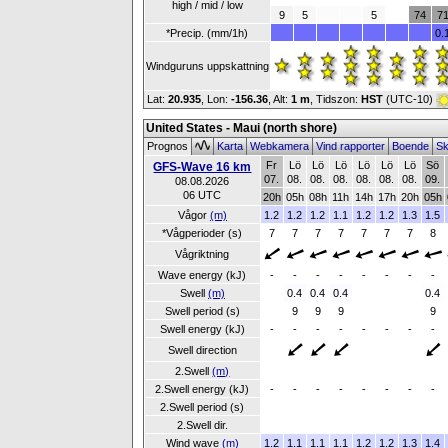
high / mid / low
9
5
5
74
7
*Precip. (mm/1h)
0.
Windguruns uppskattning
Lat:
20.935
, Lon:
-156.36
,
Alt:
1 m
, Tidszon:
HST
(UTC-10)
United States - Maui (north shore)
Prognos
Karta
Webkamera
Vind rapporter
Boende
Sk
Fr
Lö
Lö
Lö
Lö
Lö
Lö
Sö
GFS-Wave 16 km
07.
08.
08.
08.
08.
08.
08.
09.
08.08.2026
06 UTC
20h
05h
08h
11h
14h
17h
20h
05h
Vågor
(m)
1.2
1.2
1.2
1.1
1.2
1.2
1.3
1.5
*Vågperioder (s)
7
7
7
7
7
7
7
8
Vågriktning
Wave energy (kJ)
-
-
-
-
-
-
-
-
Swell
(m)
0.4
0.4
0.4
0.4
Swell period (s)
9
9
9
9
Swell energy (kJ)
-
-
-
-
-
-
-
-
Swell direction
2.Swell
(m)
2.Swell energy (kJ)
-
-
-
-
-
-
-
-
2.Swell period (s)
2.Swell dir.
Wind wave
(m)
1.2
1.1
1.1
1.1
1.2
1.2
1.3
1.4