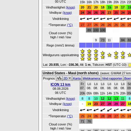
00 UTC
15h
16h
17h
18h
19h
20h
21h
22
Vindhastighet
(knop)
20
21
20
18
15
18
17
1
Vindbyar
(knop)
24
26
26
26
23
25
24
2
Vindriktning
*Temperatur
(°C)
27
27
26
26
26
26
26
2
89
100
100
Cloud cover (%)
high / mid / low
9
73
11
84
8
Regn (mm/1 timma)
Windguruns uppskattning
Lat:
20.935
, Lon:
-156.36
,
Alt:
1 m
, Tidszon:
HST
(UTC-10)
United States - Maui (north shore)
(wave: GWAM 27 km 
Prognos
2D
Karta
Webkamera
Vind rapporter
Boe
Fr
Lö
Lö
Lö
Lö
Lö
Lö
S
ICON 13 km
07.
08.
08.
08.
08.
08.
08.
09
08.08.2026
06 UTC
20h
05h
08h
11h
14h
17h
20h
05
Vindhastighet
(knop)
8
8
10
12
12
13
11
8
Vindbyar
(knop)
-
19
23
27
28
29
27
1
Vindriktning
*Temperatur
(°C)
25
24
26
28
28
27
25
2
71
76
Cloud cover (%)
high / mid / low