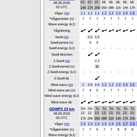
07.
07.
07.
08.
08.
08.
08.
08.
08.08.2026
00 UTC
14h
17h
20h
05h
08h
11h
14h
17h
Vågor
(m)
1.1
1.1
1.1
1.2
1.2
1.3
1.4
1.5
*Vågperioder (s)
7
7
7
7
7
7
7
7
Wave energy (kJ)
-
-
-
-
-
-
-
-
Vågriktning
Swell
(m)
0.6
0.6
Swell period (s)
9
9
Swell energy (kJ)
-
-
-
-
-
-
-
-
Swell direction
2.Swell
(m)
0.3
2.Swell period (s)
11
2.Swell energy (kJ)
-
-
-
-
-
-
-
-
2.Swell dir.
Wind wave
(m)
1
0.8
0.8
1.2
1.2
1.3
1.4
1.5
Wind wave per.(s)
7
4
5
7
7
7
7
7
Wind wave energy (kJ)
-
-
-
-
-
-
-
-
Wind wave dir.
On
On
To
To
To
To
To
To
GDWPS 25 km
12.
12.
13.
13.
13.
13.
13.
13.
08.08.2026
00 UTC
17h
20h
05h
08h
11h
14h
17h
20h
Vågor
(m)
1.3
1.3
1.4
1.3
1.4
1.5
1.7
1.9
*Vågperioder (s)
7
7
6
7
7
8
8
8
Wave energy (kJ)
-
-
-
-
-
-
-
-