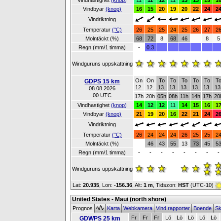
Vindhastighet
(knop)
11
11
12
11
13
13
15
1
Vindbyar
(knop)
16
15
20
19
20
22
24
2
Vindriktning
Temperatur
(°C)
26
25
25
24
25
26
27
2
Molntäckt (%)
68
72
8
68
46
8
5
Regn (mm/1 timma)
-
0.3
Windguruns uppskattning
On
On
To
To
To
To
To
T
GDPS 15 km
12.
12.
13.
13.
13.
13.
13.
13
08.08.2026
00 UTC
17h
20h
05h
08h
11h
14h
17h
20
Vindhastighet
(knop)
14
12
12
11
14
15
16
1
Vindbyar
(knop)
21
19
20
16
22
21
24
2
Vindriktning
Temperatur
(°C)
26
24
24
24
26
25
25
2
Molntäckt (%)
46
43
55
13
73
45
5
Regn (mm/1 timma)
-
-
-
-
-
-
-
-
Windguruns uppskattning
Lat:
20.935
, Lon:
-156.36
,
Alt:
1 m
, Tidszon:
HST
(UTC-10)
United States - Maui (north shore)
Prognos
Karta
Webkamera
Vind rapporter
Boende
Sk
Fr
Fr
Fr
Lö
Lö
Lö
Lö
Lö
GDWPS 25 km