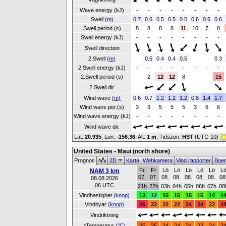
Wave energy (kJ)
-
-
-
-
-
-
-
-
Swell
(m)
0.7
0.6
0.5
0.5
0.5
0.6
0.6
0.6
Swell period (s)
8
8
8
8
11
10
7
8
Swell energy (kJ)
-
-
-
-
-
-
-
-
Swell direction
2.Swell
(m)
0.5
0.4
0.4
0.5
0.3
2.Swell energy (kJ)
-
-
-
-
-
-
-
-
2.Swell period (s)
2
12
12
8
15
2.Swell dir.
Wind wave
(m)
0.6
0.7
1.2
1.2
1.2
0.8
1.4
1.7
Wind wave per.(s)
3
3
5
5
5
3
6
6
Wind wave energy (kJ)
-
-
-
-
-
-
-
-
Wind wave dir.
Lat:
20.935
, Lon:
-156.36
,
Alt:
1 m
, Tidszon:
HST
(UTC-10)
United States - Maui (north shore)
Prognos
2D
Karta
Webkamera
Vind rapporter
Boe
Fr
Fr
Lö
Lö
Lö
Lö
Lö
L
NAM 3 km
07.
07.
08.
08.
08.
08.
08.
08
08.08.2026
06 UTC
21h
22h
03h
04h
05h
06h
07h
08
Vindhastighet
(knop)
13
12
15
15
15
15
14
1
Vindbyar
(knop)
26
22
22
22
24
24
22
2
Vindriktning
*Temperatur
(°C)
25
25
24
24
24
23
24
2