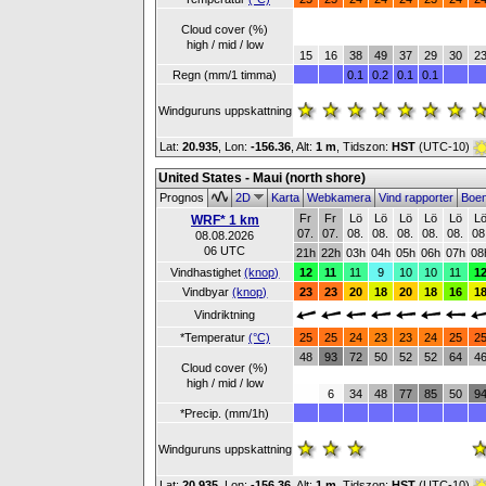
Cloud cover (%)
high / mid / low
15
16
38
49
37
29
30
2
Regn (mm/1 timma)
0.1
0.2
0.1
0.1
Windguruns uppskattning
Lat:
20.935
, Lon:
-156.36
,
Alt:
1 m
, Tidszon:
HST
(UTC-10)
United States - Maui (north shore)
Prognos
2D
Karta
Webkamera
Vind rapporter
Boe
Fr
Fr
Lö
Lö
Lö
Lö
Lö
L
WRF* 1 km
07.
07.
08.
08.
08.
08.
08.
08
08.08.2026
06 UTC
21h
22h
03h
04h
05h
06h
07h
08
Vindhastighet
(knop)
12
11
11
9
10
10
11
1
Vindbyar
(knop)
23
23
20
18
20
18
16
1
Vindriktning
*Temperatur
(°C)
25
25
24
23
23
24
25
2
48
93
72
50
52
52
64
4
Cloud cover (%)
high / mid / low
6
34
48
77
85
50
9
*Precip. (mm/1h)
Windguruns uppskattning
Lat:
20.935
, Lon:
-156.36
,
Alt:
1 m
, Tidszon:
HST
(UTC-10)