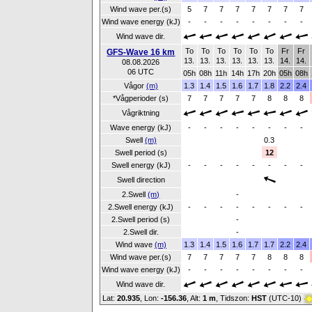
Wind wave per.(s)
5
7
7
7
7
7
7
7
Wind wave energy (kJ)
-
-
-
-
-
-
-
-
Wind wave dir.
To
To
To
To
To
To
Fr
Fr
GFS-Wave 16 km
13.
13.
13.
13.
13.
13.
14.
14.
08.08.2026
06 UTC
05h
08h
11h
14h
17h
20h
05h
08h
Vågor
(m)
1.3
1.4
1.5
1.6
1.7
1.8
2.2
2.4
*Vågperioder (s)
7
7
7
7
7
8
8
8
Vågriktning
Wave energy (kJ)
-
-
-
-
-
-
-
-
Swell
(m)
0.3
Swell period (s)
12
Swell energy (kJ)
-
-
-
-
-
-
-
-
Swell direction
2.Swell
(m)
-
2.Swell energy (kJ)
-
-
-
-
-
-
-
-
2.Swell period (s)
-
2.Swell dir.
-
Wind wave
(m)
1.3
1.4
1.5
1.6
1.7
1.7
2.2
2.4
Wind wave per.(s)
7
7
7
7
7
8
8
8
Wind wave energy (kJ)
-
-
-
-
-
-
-
-
Wind wave dir.
Lat:
20.935
, Lon:
-156.36
,
Alt:
1 m
, Tidszon:
HST
(UTC-10)