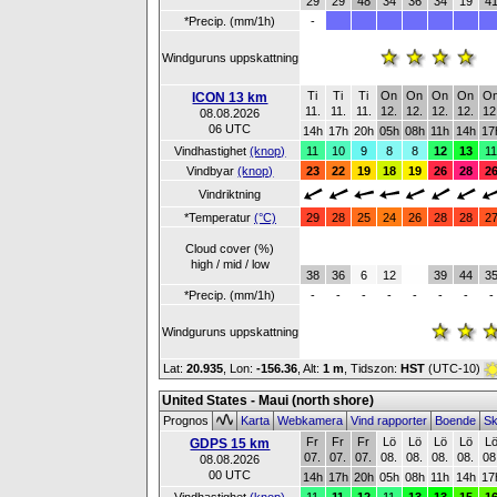
29
29
48
34
36
34
19
4
*Precip. (mm/1h)
-
Windguruns uppskattning
Ti
Ti
Ti
On
On
On
On
O
ICON 13 km
11.
11.
11.
12.
12.
12.
12.
12
08.08.2026
06 UTC
14h
17h
20h
05h
08h
11h
14h
17
Vindhastighet
(knop)
11
10
9
8
8
12
13
1
Vindbyar
(knop)
23
22
19
18
19
26
28
2
Vindriktning
*Temperatur
(°C)
29
28
25
24
26
28
28
2
Cloud cover (%)
high / mid / low
38
36
6
12
39
44
3
*Precip. (mm/1h)
-
-
-
-
-
-
-
-
Windguruns uppskattning
Lat:
20.935
, Lon:
-156.36
,
Alt:
1 m
, Tidszon:
HST
(UTC-10)
United States - Maui (north shore)
Prognos
Karta
Webkamera
Vind rapporter
Boende
Sk
Fr
Fr
Fr
Lö
Lö
Lö
Lö
L
GDPS 15 km
07.
07.
07.
08.
08.
08.
08.
08
08.08.2026
00 UTC
14h
17h
20h
05h
08h
11h
14h
17