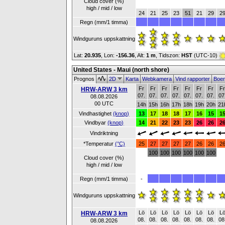
Cloud cover (%)
high / mid / low
24
21
25
23
51
21
29
2
Regn (mm/1 timma)
Windguruns uppskattning
Lat:
20.935
, Lon:
-156.36
,
Alt:
1 m
, Tidszon:
HST
(UTC-10)
United States - Maui (north shore)
Prognos
2D
Karta
Webkamera
Vind rapporter
Boe
Fr
Fr
Fr
Fr
Fr
Fr
Fr
F
HRW-ARW 3 km
07.
07.
07.
07.
07.
07.
07.
07
08.08.2026
00 UTC
14h
15h
16h
17h
18h
19h
20h
21
Vindhastighet
(knop)
13
17
18
18
17
16
15
1
Vindbyar
(knop)
14
21
22
23
23
26
26
2
Vindriktning
*Temperatur
(°C)
25
27
27
27
27
26
26
2
100
100
100
100
100
100
Cloud cover (%)
high / mid / low
Regn (mm/1 timma)
-
Windguruns uppskattning
Lö
Lö
Lö
Lö
Lö
Lö
Lö
L
HRW-ARW 3 km
08.
08.
08.
08.
08.
08.
08.
08
08.08.2026