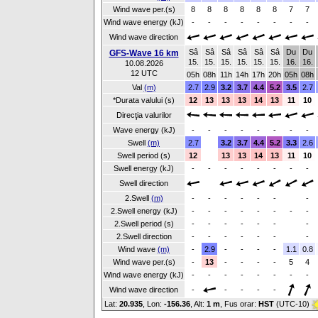
Wind wave per.(s)
8
8
8
8
8
8
7
7
Wind wave energy (kJ)
-
-
-
-
-
-
-
-
Wind wave direction
Sâ
Sâ
Sâ
Sâ
Sâ
Sâ
Du
Du
GFS-Wave 16 km
15.
15.
15.
15.
15.
15.
16.
16.
10.08.2026
12 UTC
05h
08h
11h
14h
17h
20h
05h
08h
Val
(m)
2.7
2.9
3.2
3.7
4.4
5.2
3.5
2.7
*Durata valului (s)
12
13
13
13
14
13
11
10
Direcţia valurilor
Wave energy (kJ)
-
-
-
-
-
-
-
-
Swell
(m)
2.7
3.2
3.7
4.4
5.2
3.3
2.6
Swell period (s)
12
13
13
14
13
11
10
Swell energy (kJ)
-
-
-
-
-
-
-
-
Swell direction
2.Swell
(m)
-
-
-
-
-
-
-
2.Swell energy (kJ)
-
-
-
-
-
-
-
-
2.Swell period (s)
-
-
-
-
-
-
-
2.Swell direction
-
-
-
-
-
-
-
Wind wave
(m)
-
2.9
-
-
-
-
1.1
0.8
Wind wave per.(s)
-
13
-
-
-
-
5
4
Wind wave energy (kJ)
-
-
-
-
-
-
-
-
Wind wave direction
-
-
-
-
-
Lat:
20.935
, Lon:
-156.36
,
Alt:
1 m
, Fus orar:
HST
(UTC-10)