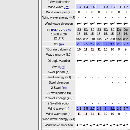
2.Swell direction
-
-
Wind wave
(m)
1.4
1.4
1.4
1.3
1.3
1.3
1.1
1.2
Wind wave per.(s)
8
8
8
8
8
8
8
8
Wind wave energy (kJ)
-
-
-
-
-
-
-
-
Wind wave direction
Sâ
Sâ
Sâ
Sâ
Sâ
Sâ
Du
Du
GDWPS 25 km
15.
15.
15.
15.
15.
15.
16.
16.
10.08.2026
12 UTC
05h
08h
11h
14h
17h
20h
05h
08h
Val
(m)
2.3
2.5
2.7
2.8
3
3.1
2.9
2.7
*Durata valului (s)
10
11
11
11
10
10
9
9
Wave energy (kJ)
-
-
-
-
-
-
-
-
Direcţia valurilor
Swell
(m)
-
-
-
Swell period (s)
-
-
-
Swell energy (kJ)
-
-
-
-
-
-
-
-
Swell direction
-
-
-
2.Swell
(m)
-
-
-
-
-
-
-
2.Swell period (s)
-
-
-
-
-
-
-
2.Swell energy (kJ)
-
-
-
-
-
-
-
-
2.Swell direction
-
-
-
-
-
-
-
Wind wave
(m)
2.1
2.5
2.7
2.8
3
3.1
2.9
2.7
Wind wave per.(s)
11
11
11
11
10
10
9
9
Wind wave energy (kJ)
-
-
-
-
-
-
-
-
Wind wave direction