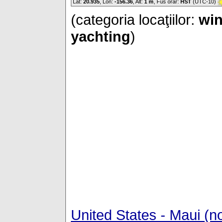
Lat:
20.935
, Lon:
-156.36
,
Alt:
1 m
, Fus orar:
HST
(UTC-10)
(categoria locaţiilor:
win
yachting
)
United States - Maui (n