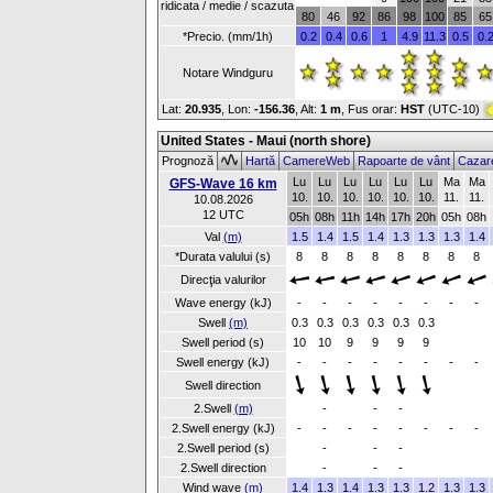
ridicata / medie / scazuta
80
46
92
86
98
100
85
65
*Precio. (mm/1h)
0.2
0.4
0.6
1
4.9
11.3
0.5
0.
Notare Windguru
Lat:
20.935
, Lon:
-156.36
,
Alt:
1 m
, Fus orar:
HST
(UTC-10)
United States - Maui (north shore)
Prognoză
Hartă
CamereWeb
Rapoarte de vânt
Cazar
Lu
Lu
Lu
Lu
Lu
Lu
Ma
Ma
GFS-Wave 16 km
10.
10.
10.
10.
10.
10.
11.
11.
10.08.2026
12 UTC
05h
08h
11h
14h
17h
20h
05h
08h
Val
(m)
1.5
1.4
1.5
1.4
1.3
1.3
1.3
1.4
*Durata valului (s)
8
8
8
8
8
8
8
8
Direcţia valurilor
Wave energy (kJ)
-
-
-
-
-
-
-
-
Swell
(m)
0.3
0.3
0.3
0.3
0.3
0.3
Swell period (s)
10
10
9
9
9
9
Swell energy (kJ)
-
-
-
-
-
-
-
-
Swell direction
2.Swell
(m)
-
-
-
2.Swell energy (kJ)
-
-
-
-
-
-
-
-
2.Swell period (s)
-
-
-
2.Swell direction
-
-
-
Wind wave
(m)
1.4
1.3
1.4
1.3
1.3
1.2
1.3
1.3