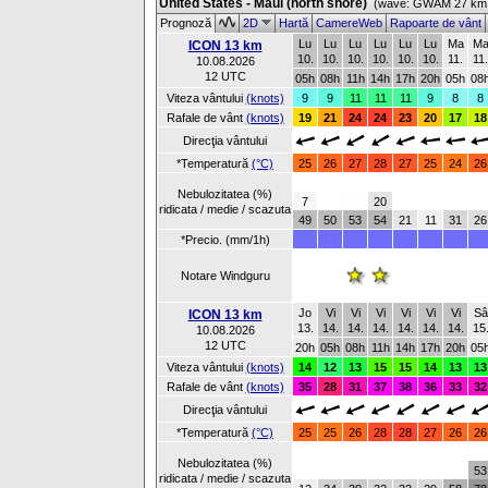
United States - Maui (north shore)
(wave: GWAM 27 km 
Prognoză
2D
Hartă
CamereWeb
Rapoarte de vânt
Lu
Lu
Lu
Lu
Lu
Lu
Ma
M
ICON 13 km
10.
10.
10.
10.
10.
10.
11.
11.
10.08.2026
12 UTC
05h
08h
11h
14h
17h
20h
05h
08
Viteza vântului
(knots)
9
9
11
11
11
9
8
8
Rafale de vânt
(knots)
19
21
24
24
23
20
17
18
Direcţia vântului
*Temperatură
(°C)
25
26
27
28
27
25
24
26
Nebulozitatea (%)
7
20
ridicata / medie / scazuta
49
50
53
54
21
11
31
26
*Precio. (mm/1h)
Notare Windguru
Jo
Vi
Vi
Vi
Vi
Vi
Vi
Sâ
ICON 13 km
13.
14.
14.
14.
14.
14.
14.
15
10.08.2026
12 UTC
20h
05h
08h
11h
14h
17h
20h
05
Viteza vântului
(knots)
14
12
13
15
15
14
13
13
Rafale de vânt
(knots)
35
28
31
37
38
36
33
32
Direcţia vântului
*Temperatură
(°C)
25
25
26
28
28
27
26
26
Nebulozitatea (%)
53
ridicata / medie / scazuta