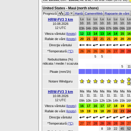
United States - Maui (north shore)
Prognoză
2D
Hartă
CamereWeb
Rapoarte de vânt
Lu
Lu
Lu
Lu
Lu
Lu
Lu
Lu
HRW-FV3 3 km
10.
10.
10.
10.
10.
10.
10.
10
10.08.2026
12 UTC
03h
04h
05h
06h
07h
08h
09h
10
Viteza vântului
(knots)
12
13
14
13
14
14
15
16
Rafale de vânt
(knots)
20
21
22
21
21
20
20
20
Direcţia vântului
*Temperatură
(°C)
26
26
26
26
26
27
28
29
5
5
Nebulozitatea (%)
ridicata / medie / scazuta
5
11
Ploaie (mm/1h)
Notare Windguru
Ma
Ma
Ma
Ma
Ma
Ma
Ma
M
HRW-FV3 3 km
11.
11.
11.
11.
11.
11.
11.
11.
10.08.2026
12 UTC
09h
10h
11h
12h
13h
14h
15h
16
Viteza vântului
(knots)
16
17
16
17
17
18
19
19
Rafale de vânt
(knots)
19
19
19
18
20
22
23
24
Direcţia vântului
*Temperatură
(°C)
27
27
28
28
28
28
28
27
8
19
22
45
52