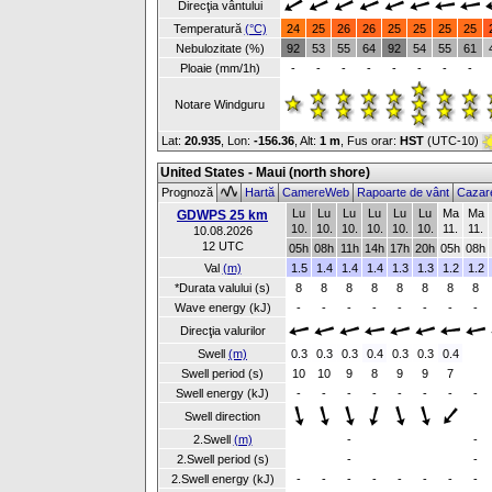
Direcţia vântului
Temperatură
(°C)
24
25
26
26
25
25
25
25
Nebulozitate (%)
92
53
55
64
92
54
55
61
Ploaie (mm/1h)
-
-
-
-
-
-
-
-
Notare Windguru
Lat:
20.935
, Lon:
-156.36
,
Alt:
1 m
, Fus orar:
HST
(UTC-10)
United States - Maui (north shore)
Prognoză
Hartă
CamereWeb
Rapoarte de vânt
Cazar
Lu
Lu
Lu
Lu
Lu
Lu
Ma
Ma
GDWPS 25 km
10.
10.
10.
10.
10.
10.
11.
11.
10.08.2026
12 UTC
05h
08h
11h
14h
17h
20h
05h
08h
Val
(m)
1.5
1.4
1.4
1.4
1.3
1.3
1.2
1.2
*Durata valului (s)
8
8
8
8
8
8
8
8
Wave energy (kJ)
-
-
-
-
-
-
-
-
Direcţia valurilor
Swell
(m)
0.3
0.3
0.3
0.4
0.3
0.3
0.4
Swell period (s)
10
10
9
8
9
9
7
Swell energy (kJ)
-
-
-
-
-
-
-
-
Swell direction
2.Swell
(m)
-
-
2.Swell period (s)
-
-
2.Swell energy (kJ)
-
-
-
-
-
-
-
-