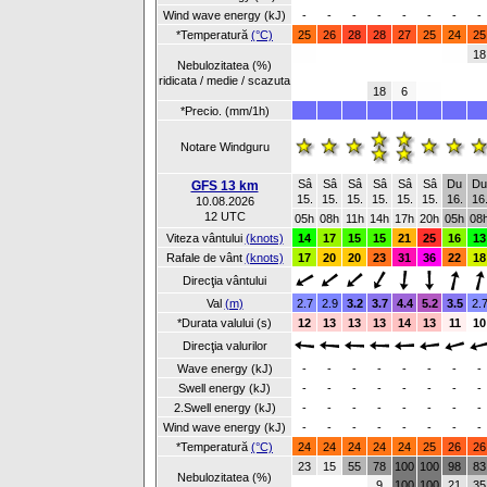
Wind wave energy (kJ)
-
-
-
-
-
-
-
-
*Temperatură
(°C)
25
26
28
28
27
25
24
25
18
Nebulozitatea (%)
ridicata / medie / scazuta
18
6
*Precio. (mm/1h)
Notare Windguru
Sâ
Sâ
Sâ
Sâ
Sâ
Sâ
Du
Du
GFS 13 km
15.
15.
15.
15.
15.
15.
16.
16
10.08.2026
12 UTC
05h
08h
11h
14h
17h
20h
05h
08
Viteza vântului
(knots)
14
17
15
15
21
25
16
13
Rafale de vânt
(knots)
17
20
20
23
31
36
22
18
Direcţia vântului
Val
(m)
2.7
2.9
3.2
3.7
4.4
5.2
3.5
2.
*Durata valului (s)
12
13
13
13
14
13
11
10
Direcţia valurilor
Wave energy (kJ)
-
-
-
-
-
-
-
-
Swell energy (kJ)
-
-
-
-
-
-
-
-
2.Swell energy (kJ)
-
-
-
-
-
-
-
-
Wind wave energy (kJ)
-
-
-
-
-
-
-
-
*Temperatură
(°C)
24
24
24
24
24
25
26
26
23
15
55
78
100
100
98
83
Nebulozitatea (%)
9
100
100
21
35