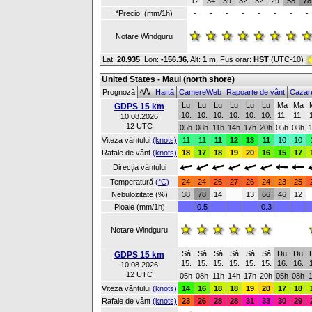
12
34
39
32
32
29
58
78
*Precio. (mm/1h)
-
-
-
-
-
-
-
-
Notare Windguru
Lat:
20.935
, Lon:
-156.36
,
Alt:
1 m
, Fus orar:
HST
(UTC-10)
United States - Maui (north shore)
Prognoză
Hartă
CamereWeb
Rapoarte de vânt
Cazar
Lu
Lu
Lu
Lu
Lu
Lu
Ma
Ma
GDPS 15 km
10.
10.
10.
10.
10.
10.
11.
11.
10.08.2026
12 UTC
05h
08h
11h
14h
17h
20h
05h
08h
Viteza vântului
(knots)
11
11
11
12
13
11
10
10
Rafale de vânt
(knots)
18
17
18
19
20
16
15
17
Direcţia vântului
Temperatură
(°C)
24
24
26
27
26
24
23
25
Nebulozitate (%)
38
78
14
13
66
46
12
Ploaie (mm/1h)
0.5
0.3
Notare Windguru
Sâ
Sâ
Sâ
Sâ
Sâ
Sâ
Du
Du
GDPS 15 km
15.
15.
15.
15.
15.
15.
16.
16.
10.08.2026
12 UTC
05h
08h
11h
14h
17h
20h
05h
08h
Viteza vântului
(knots)
14
16
18
18
19
20
17
18
Rafale de vânt
(knots)
23
26
28
28
31
33
30
29