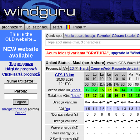
prognoze
utilizator nou
setări
limba
This is the
Quick spot
Meniu setare locaţie
Favorite
Căutare locatie
Op
OLD website...
NEW website
Acum folosiţi varianta "GRATUITA",
upgrade la"Win
available
United States - Maui (north shore)
(wave: GFS-Wave 16 
Top prognoze
Prognoză
2D
Hartă
CamereWeb
Rapoarte de vânt
Hărţi de prognoză
Click-Hartă prognoză
Lu
Lu
Lu
Lu
Lu
Lu
Ma
M
GFS 13 km
10.
10.
10.
10.
10.
10.
11.
11.
10.08.2026
Nume utilizator:
12 UTC
05h
08h
11h
14h
17h
20h
05h
08
Viteza vântului
(knots)
12
12
15
17
16
14
11
13
Parola:
Rafale de vânt
(knots)
17
17
16
15
16
17
15
15
Direcţia vântului
Val
(m)
1.5
1.4
1.5
1.4
1.3
1.3
1.3
1.
Inregistreaza-te!
(gratis)
De ce?
*Durata valului (s)
8
8
8
8
8
8
8
8
Direcţia valurilor
Wave energy (kJ)
-
-
-
-
-
-
-
-
Swell energy (kJ)
-
-
-
-
-
-
-
-
2.Swell energy (kJ)
-
-
-
-
-
-
-
-