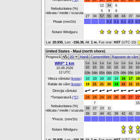
12
34
6
Nebulozitatea (%)
5
9
6
ridicata / medie / scazuta
27
34
57
55
48
44
37
34
Ploaie (mm/1h)
0.2
0.1
0.1
0.3
0.
Notare Windguru
Lat:
20.935
, Lon:
-156.36
,
Alt:
1 m
, Fus orar:
HST
(UTC-10)
United States - Maui (north shore)
Prognoză
2D
Hartă
CamereWeb
Rapoarte de vânt
Lu
Lu
Lu
Lu
Lu
Lu
Lu
Lu
WRF* 1 km
10.
10.
10.
10.
10.
10.
10.
10
10.08.2026
12 UTC
03h
04h
05h
06h
07h
08h
09h
10
Viteza vântului
(knots)
10
10
10
10
10
16
17
18
Rafale de vânt
(knots)
19
21
21
20
14
22
21
21
Direcţia vântului
*Temperatură
(°C)
24
24
24
24
25
26
27
27
7
15
Nebulozitatea (%)
39
27
23
11
ridicata / medie / scazuta
39
32
44
41
39
42
41
33
*Precio. (mm/1h)
Notare Windguru
Lat:
20.935
, Lon:
-156.36
,
Alt:
1 m
, Fus orar:
HST
(UTC-10)