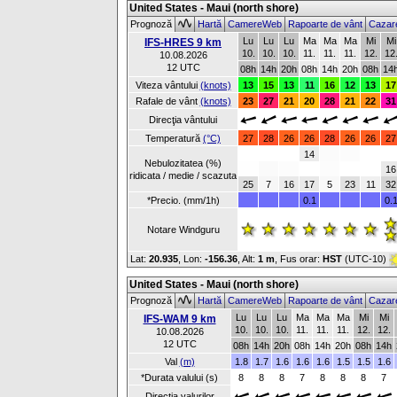
United States - Maui (north shore)
Prognoză
Hartă
CamereWeb
Rapoarte de vânt
Cazar
Lu
Lu
Lu
Ma
Ma
Ma
Mi
Mi
IFS-HRES 9 km
10.
10.
10.
11.
11.
11.
12.
12
10.08.2026
12 UTC
08h
14h
20h
08h
14h
20h
08h
14
Viteza vântului
(knots)
13
15
13
11
16
12
13
17
Rafale de vânt
(knots)
23
27
21
20
28
21
22
31
Direcţia vântului
Temperatură
(°C)
27
28
26
26
28
26
26
27
14
Nebulozitatea (%)
16
ridicata / medie / scazuta
25
7
16
17
5
23
11
32
*Precio. (mm/1h)
0.1
0.
Notare Windguru
Lat:
20.935
, Lon:
-156.36
,
Alt:
1 m
, Fus orar:
HST
(UTC-10)
United States - Maui (north shore)
Prognoză
Hartă
CamereWeb
Rapoarte de vânt
Cazar
Lu
Lu
Lu
Ma
Ma
Ma
Mi
Mi
IFS-WAM 9 km
10.
10.
10.
11.
11.
11.
12.
12.
10.08.2026
12 UTC
08h
14h
20h
08h
14h
20h
08h
14h
Val
(m)
1.8
1.7
1.6
1.6
1.6
1.5
1.5
1.6
*Durata valului (s)
8
8
8
7
8
8
8
7
Direcţia valurilor