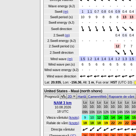
Wave energy (kJ)
-
-
-
-
-
-
-
-
Swell
(m)
1
1.1
0.7
0.8
0.6
0.9
0.4
0.4
Swell period (s)
10
9
9
8
8
8
13
13
Swell energy (kJ)
-
-
-
-
-
-
-
-
Swell direction
2.Swell
(m)
0.4
0.6
0.4
2.Swell energy (kJ)
-
-
-
-
-
-
-
-
2.Swell period (s)
12
7
7
2.Swell direction
Wind wave
(m)
1.5
1.2
1.4
1.4
1.4
1.2
1.3
1.5
Wind wave per.(s)
6
5
6
6
6
5
6
6
Wind wave energy (kJ)
-
-
-
-
-
-
-
-
Wind wave direction
Lat:
20.935
, Lon:
-156.36
,
Alt:
1 m
, Fus orar:
HST
(UTC-10)
United States - Maui (north shore)
Prognoză
2D
Hartă
CamereWeb
Rapoarte de vânt
Lu
Lu
Lu
Lu
Lu
Lu
Lu
Lu
NAM 3 km
10.
10.
10.
10.
10.
10.
10.
10
10.08.2026
18 UTC
09h
10h
11h
12h
13h
14h
15h
16
Viteza vântului
(knots)
9
10
12
13
14
14
14
15
Rafale de vânt
(knots)
18
18
18
19
22
20
22
24
Direcţia vântului
*Temperatură
(°C)
26
27
27
26
26
27
26
26