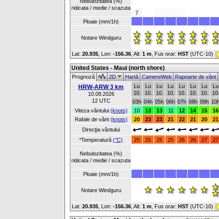
Nebulozitatea (%)
ridicata / medie / scazuta
7
Ploaie (mm/1h)
Notare Windguru
Lat:
20.935
, Lon:
-156.36
,
Alt:
1 m
, Fus orar:
HST
(UTC-10)
United States - Maui (north shore)
Prognoză
2D
Hartă
CamereWeb
Rapoarte de vânt
Lu
Lu
Lu
Lu
Lu
Lu
Lu
Lu
HRW-ARW 3 km
10.
10.
10.
10.
10.
10.
10.
10
10.08.2026
12 UTC
03h
04h
05h
06h
07h
08h
09h
10
Viteza vântului
(knots)
10
13
13
11
12
14
15
16
Rafale de vânt
(knots)
20
23
23
21
22
21
20
21
Direcţia vântului
*Temperatură
(°C)
25
25
25
25
26
26
27
27
Nebulozitatea (%)
ridicata / medie / scazuta
Ploaie (mm/1h)
Notare Windguru
Lat:
20.935
, Lon:
-156.36
,
Alt:
1 m
, Fus orar:
HST
(UTC-10)