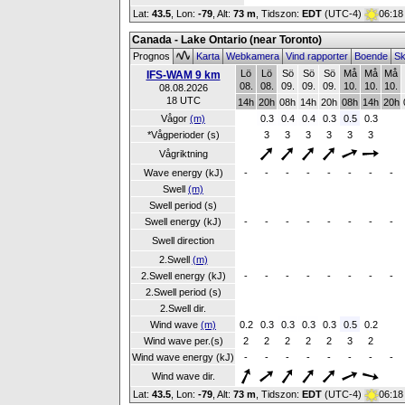
Lat:
43.5
, Lon:
-79
,
Alt:
73 m
, Tidszon:
EDT
(UTC-4)
06:18
Canada - Lake Ontario (near Toronto)
Prognos
Karta
Webkamera
Vind rapporter
Boende
Sk
Lö
Lö
Sö
Sö
Sö
Må
Må
Må
IFS-WAM 9 km
08.
08.
09.
09.
09.
10.
10.
10.
08.08.2026
18 UTC
14h
20h
08h
14h
20h
08h
14h
20h
Vågor
(m)
0.3
0.4
0.4
0.3
0.5
0.3
*Vågperioder (s)
3
3
3
3
3
3
Vågriktning
Wave energy (kJ)
-
-
-
-
-
-
-
-
Swell
(m)
Swell period (s)
Swell energy (kJ)
-
-
-
-
-
-
-
-
Swell direction
2.Swell
(m)
2.Swell energy (kJ)
-
-
-
-
-
-
-
-
2.Swell period (s)
2.Swell dir.
Wind wave
(m)
0.2
0.3
0.3
0.3
0.3
0.5
0.2
Wind wave per.(s)
2
2
2
2
2
3
2
Wind wave energy (kJ)
-
-
-
-
-
-
-
-
Wind wave dir.
Lat:
43.5
, Lon:
-79
,
Alt:
73 m
, Tidszon:
EDT
(UTC-4)
06:18