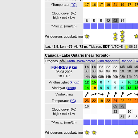
*Temperatur
(°C)
17
16
17
19
21
19
17
1
Cloud cover (%)
high / mid / low
8
5
5
42
93
14
*Precip. (mm/1h)
Windguruns uppskattning
Lat:
43.5
, Lon:
-79
,
Alt:
73 m
, Tidszon:
EDT
(UTC-4)
06:18
Canada - Lake Ontario (near Toronto)
Prognos
Karta
Webkamera
Vind rapporter
Boende
Sk
Lö
Lö
Sö
Sö
Sö
Må
Må
M
IFS-HRES 9 km
08.
08.
09.
09.
09.
10.
10.
10
08.08.2026
18 UTC
14h
20h
08h
14h
20h
08h
14h
20
Vindhastighet
(knop)
12
15
8
7
6
7
10
1
Vindbyar
(knop)
14
19
9
9
6
10
13
1
Vindriktning
Temperatur
(°C)
23
22
19
22
24
22
22
2
16
65
75
Cloud cover (%)
33
10
high / mid / low
34
5
8
*Precip. (mm/1h)
Windguruns uppskattning