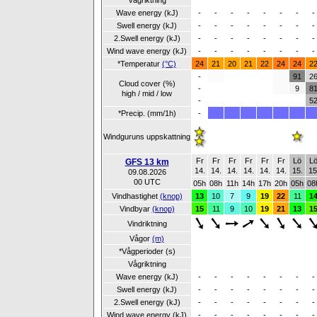
Vågriktning
Wave energy (kJ)
-
-
-
-
-
-
-
-
Swell energy (kJ)
-
-
-
-
-
-
-
-
2.Swell energy (kJ)
-
-
-
-
-
-
-
-
Wind wave energy (kJ)
-
-
-
-
-
-
-
-
*Temperatur
(°C)
24
21
20
21
22
24
24
2
-
91
2
Cloud cover (%)
-
9
8
high / mid / low
-
5
*Precip. (mm/1h)
-
Windguruns uppskattning
Fr
Fr
Fr
Fr
Fr
Fr
Lö
L
GFS 13 km
14.
14.
14.
14.
14.
14.
15.
15
09.08.2026
00 UTC
05h
08h
11h
14h
17h
20h
05h
08
Vindhastighet
(knop)
13
10
7
9
19
22
11
1
Vindbyar
(knop)
15
11
9
10
19
21
13
1
Vindriktning
Vågor
(m)
*Vågperioder (s)
Vågriktning
Wave energy (kJ)
-
-
-
-
-
-
-
-
Swell energy (kJ)
-
-
-
-
-
-
-
-
2.Swell energy (kJ)
-
-
-
-
-
-
-
-
Wind wave energy (kJ)
-
-
-
-
-
-
-
-