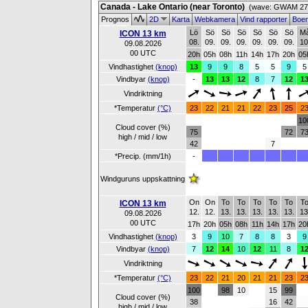
Canada - Lake Ontario (near Toronto)
(wave: GWAM 27 
Prognos
2D
Karta
Webkamera
Vind rapporter
Boe
Lö
Sö
Sö
Sö
Sö
Sö
Sö
M
ICON 13 km
08.
09.
09.
09.
09.
09.
09.
10
09.08.2026
00 UTC
20h
05h
08h
11h
14h
17h
20h
05
Vindhastighet
(knop)
13
9
9
8
5
5
9
5
Vindbyar
(knop)
-
13
13
12
8
7
12
1
Vindriktning
*Temperatur
(°C)
23
22
21
21
22
23
25
2
10
Cloud cover (%)
75
72
7
high / mid / low
42
7
*Precip. (mm/1h)
-
Windguruns uppskattning
On
On
To
To
To
To
To
T
ICON 13 km
12.
12.
13.
13.
13.
13.
13.
13
09.08.2026
00 UTC
17h
20h
05h
08h
11h
14h
17h
20
Vindhastighet
(knop)
3
9
10
7
8
8
3
9
Vindbyar
(knop)
7
12
14
10
12
11
8
1
Vindriktning
*Temperatur
(°C)
23
22
21
20
21
21
23
2
100
98
10
15
99
Cloud cover (%)
38
16
42
high / mid / low