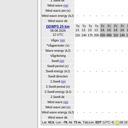
2.Swell dir.
Wind wave
(m)
Wind wave per.(s)
Wind wave energy (kJ)
-
-
-
-
-
-
-
-
Wind wave dir.
To
To
To
To
Fr
Fr
Fr
Fr
GDWPS 25 km
13.
13.
13.
13.
14.
14.
14.
14.
08.08.2026
12 UTC
11h
14h
17h
20h
05h
08h
11h
14h
1
Vågor
(m)
*Vågperioder (s)
Wave energy (kJ)
-
-
-
-
-
-
-
-
Vågriktning
Swell
(m)
Swell period (s)
Swell energy (kJ)
-
-
-
-
-
-
-
-
Swell direction
2.Swell
(m)
2.Swell period (s)
2.Swell energy (kJ)
-
-
-
-
-
-
-
-
2.Swell dir.
Wind wave
(m)
Wind wave per.(s)
Wind wave energy (kJ)
-
-
-
-
-
-
-
-
Wind wave dir.
Lat:
43.5
, Lon:
-79
,
Alt:
73 m
, Tidszon:
EDT
(UTC-4)
06:18