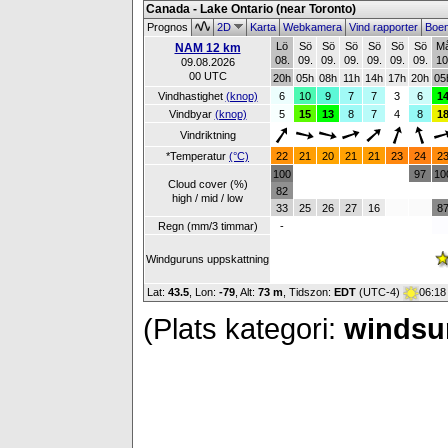
Canada - Lake Ontario (near Toronto)
Prognos
2D
Karta
Webkamera
Vind rapporter
Boe
Lö
Sö
Sö
Sö
Sö
Sö
Sö
M
NAM 12 km
08.
09.
09.
09.
09.
09.
09.
10
09.08.2026
00 UTC
20h
05h
08h
11h
14h
17h
20h
05
Vindhastighet
(knop)
6
10
9
7
7
3
6
1
Vindbyar
(knop)
5
15
13
8
7
4
8
1
Vindriktning
*Temperatur
(°C)
22
21
20
21
21
23
24
2
100
97
10
Cloud cover (%)
82
high / mid / low
33
25
26
27
16
8
Regn (mm/3 timmar)
-
Windguruns uppskattning
Lat:
43.5
, Lon:
-79
,
Alt:
73 m
, Tidszon:
EDT
(UTC-4)
06:18
(Plats kategori:
windsur