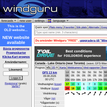
forecasts
new user
settings
language
This is the
Quick spot
Plats meny
Favoriter
Sök plats
Alternativ
Goog
OLD website...
NEW website
Du använder Windguru "FREE" ,
uppgradera till "Wi
available
Bästa prognoserna
Prognoskartor
Klicka-Kart prognos
Användarnamn:
Canada - Lake Ontario (near Toronto)
(wave: GFS-Wave
Prognos
2D
Karta
Webkamera
Vind rapporter
Boe
Lösenord:
Lö
Sö
Sö
Sö
Sö
Sö
Sö
M
GFS 13 km
08.
09.
09.
09.
09.
09.
09.
10
09.08.2026
00 UTC
20h
05h
08h
11h
14h
17h
20h
05
Registrera!
(gratis)
Vindhastighet
(knop)
17
10
9
6
7
8
11
1
Varför?
Vindbyar
(knop)
24
18
12
6
9
10
13
1
Vindriktning
Vågor
(m)
*Vågperioder (s)