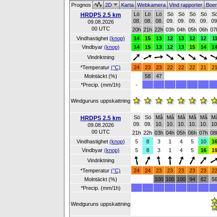
Prognos
2D
Karta
Webkamera
Vind rapporter
Boe
Lö
Lö
Lö
Sö
Sö
Sö
Sö
S
HRDPS 2.5 km
08.
08.
08.
09.
09.
09.
09.
09
09.08.2026
00 UTC
20h
21h
22h
03h
04h
05h
06h
07
Vindhastighet
(knop)
14
15
13
12
13
12
12
1
Vindbyar
(knop)
14
15
13
12
13
15
14
1
Vindriktning
*Temperatur
(°C)
24
23
23
22
22
22
21
2
Molntäckt (%)
58
47
*Precip. (mm/1h)
-
Windguruns uppskattning
Sö
Sö
Må
Må
Må
Må
Må
M
HRDPS 2.5 km
09.
09.
10.
10.
10.
10.
10.
10
09.08.2026
00 UTC
21h
22h
03h
04h
05h
06h
07h
08
Vindhastighet
(knop)
5
8
3
1
4
5
10
1
Vindbyar
(knop)
5
8
3
1
4
5
16
1
Vindriktning
*Temperatur
(°C)
24
24
23
23
23
23
23
2
Molntäckt (%)
100
100
100
94
82
5
*Precip. (mm/1h)
Windguruns uppskattning