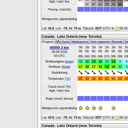
high / mid / low
37
57
62
73
76
98
*Precip. (mm/1h)
Windguruns uppskattning
Lat:
43.5
, Lon:
-79
,
Alt:
73 m
, Tidszon:
EDT
(UTC-4)
06:18
Canada - Lake Ontario (near Toronto)
Prognos
Karta
Webkamera
Vind rapporter
Boende
Sk
Sö
Sö
Sö
Sö
Sö
Sö
Sö
S
HRRR 3 km
09.
09.
09.
09.
09.
09.
09.
09
09.08.2026
03 UTC
03h
04h
05h
06h
07h
08h
09h
10
Vindhastighet
(knop)
11
11
13
12
10
13
9
8
Vindbyar
(knop)
17
16
17
16
14
16
11
9
Vindriktning
Temperatur
(°C)
22
22
22
22
22
21
22
2
Cloud cover (%)
high / mid / low
Regn (mm/1 timma)
Windguruns uppskattning
Lat:
43.5
, Lon:
-79
,
Alt:
73 m
, Tidszon:
EDT
(UTC-4)
06:18
Canada - Lake Ontario (near Toronto)