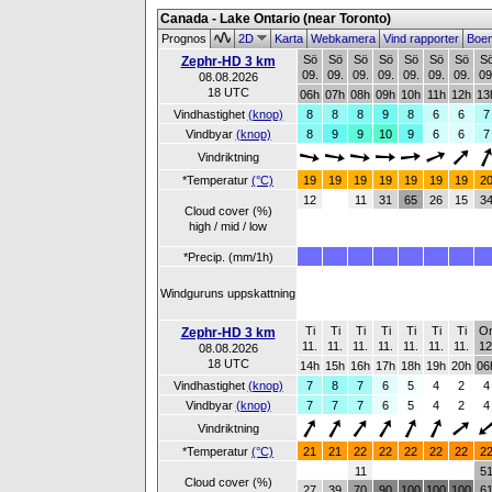
Canada - Lake Ontario (near Toronto)
Prognos
2D
Karta
Webkamera
Vind rapporter
Boe
Sö
Sö
Sö
Sö
Sö
Sö
Sö
S
Zephr-HD 3 km
09.
09.
09.
09.
09.
09.
09.
09
08.08.2026
18 UTC
06h
07h
08h
09h
10h
11h
12h
13
Vindhastighet
(knop)
8
8
8
9
8
6
6
7
Vindbyar
(knop)
8
9
9
10
9
6
6
7
Vindriktning
*Temperatur
(°C)
19
19
19
19
19
19
19
2
12
11
31
65
26
15
3
Cloud cover (%)
high / mid / low
*Precip. (mm/1h)
Windguruns uppskattning
Ti
Ti
Ti
Ti
Ti
Ti
Ti
O
Zephr-HD 3 km
11.
11.
11.
11.
11.
11.
11.
12
08.08.2026
18 UTC
14h
15h
16h
17h
18h
19h
20h
06
Vindhastighet
(knop)
7
8
7
6
5
4
2
4
Vindbyar
(knop)
7
7
7
6
5
4
2
4
Vindriktning
*Temperatur
(°C)
21
21
22
22
22
22
22
2
11
5
Cloud cover (%)
27
39
70
90
100
100
100
6