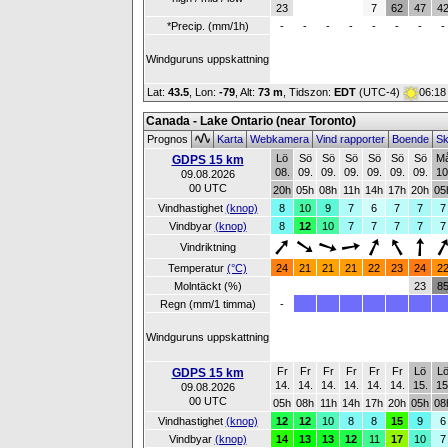
23
7
62
47
4
*Precip. (mm/1h)
-
-
-
-
-
-
-
-
Windguruns uppskattning
Lat:
43.5
, Lon:
-79
,
Alt:
73 m
, Tidszon:
EDT
(UTC-4)
06:18
Canada - Lake Ontario (near Toronto)
Prognos
Karta
Webkamera
Vind rapporter
Boende
Sk
Lö
Sö
Sö
Sö
Sö
Sö
Sö
M
GDPS 15 km
08.
09.
09.
09.
09.
09.
09.
10
09.08.2026
00 UTC
20h
05h
08h
11h
14h
17h
20h
05
Vindhastighet
(knop)
8
10
9
7
6
7
7
7
Vindbyar
(knop)
8
12
10
7
7
7
7
7
Vindriktning
Temperatur
(°C)
24
21
21
21
22
23
24
2
Molntäckt (%)
23
8
Regn (mm/1 timma)
-
Windguruns uppskattning
Fr
Fr
Fr
Fr
Fr
Fr
Lö
L
GDPS 15 km
14.
14.
14.
14.
14.
14.
15.
15
09.08.2026
00 UTC
05h
08h
11h
14h
17h
20h
05h
08
Vindhastighet
(knop)
12
12
10
8
8
15
9
6
Vindbyar
(knop)
14
13
13
12
11
17
10
7