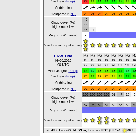
Vindbyar
(knop)
25
16
14
14
14
15
16
1
Vindriktning
*Temperatur
(°C)
23
24
23
22
21
21
21
2
46
Cloud cover (%)
44
high / mid / low
48
11
Regn (mm/1 timma)
-
Windguruns uppskattning
Må
Må
Må
Må
Må
Må
Må
M
HRW 3 km
10.
10.
10.
10.
10.
10.
10.
10
09.08.2026
00 UTC
05h
06h
07h
08h
09h
10h
11h
12
Vindhastighet
(knop)
14
12
16
16
15
14
12
1
Vindbyar
(knop)
20
16
19
20
18
16
13
1
Vindriktning
*Temperatur
(°C)
22
22
22
22
22
22
22
2
100
100
100
100
31
47
18
5
Cloud cover (%)
high / mid / low
57
95
89
54
30
38
30
6
Regn (mm/1 timma)
Windguruns uppskattning
Lat:
43.5
, Lon:
-79
,
Alt:
73 m
, Tidszon:
EDT
(UTC-4)
06:18