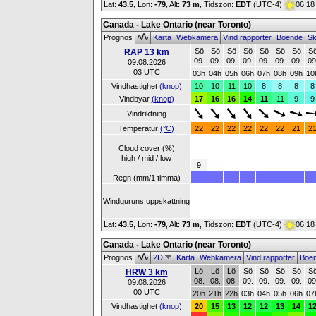
Lat:
43.5
, Lon:
-79
,
Alt:
73 m
, Tidszon:
EDT
(UTC-4)
06:18
Canada - Lake Ontario (near Toronto)
Prognos
Karta
Webkamera
Vind rapporter
Boende
Sk
Sö
Sö
Sö
Sö
Sö
Sö
Sö
S
RAP 13 km
09.
09.
09.
09.
09.
09.
09.
09
09.08.2026
03 UTC
03h
04h
05h
06h
07h
08h
09h
10
Vindhastighet
(knop)
10
10
11
10
8
8
8
8
Vindbyar
(knop)
17
16
16
14
11
11
9
9
Vindriktning
Temperatur
(°C)
22
22
22
22
22
22
21
2
Cloud cover (%)
high / mid / low
9
Regn (mm/1 timma)
Windguruns uppskattning
Lat:
43.5
, Lon:
-79
,
Alt:
73 m
, Tidszon:
EDT
(UTC-4)
06:18
Canada - Lake Ontario (near Toronto)
Prognos
2D
Karta
Webkamera
Vind rapporter
Boe
Lö
Lö
Lö
Sö
Sö
Sö
Sö
S
HRW 3 km
08.
08.
08.
09.
09.
09.
09.
09
09.08.2026
00 UTC
20h
21h
22h
03h
04h
05h
06h
07
Vindhastighet
(knop)
20
15
13
12
12
13
14
1