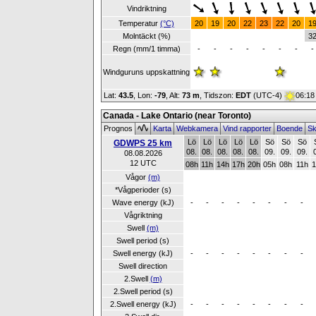
Vindriktning
Temperatur
(°C)
20
19
20
22
23
22
20
1
Molntäckt (%)
3
Regn (mm/1 timma)
-
-
-
-
-
-
-
-
Windguruns uppskattning
Lat:
43.5
, Lon:
-79
,
Alt:
73 m
, Tidszon:
EDT
(UTC-4)
06:18
Canada - Lake Ontario (near Toronto)
Prognos
Karta
Webkamera
Vind rapporter
Boende
Sk
Lö
Lö
Lö
Lö
Lö
Sö
Sö
Sö
GDWPS 25 km
08.
08.
08.
08.
08.
09.
09.
09.
08.08.2026
12 UTC
08h
11h
14h
17h
20h
05h
08h
11h
1
Vågor
(m)
*Vågperioder (s)
Wave energy (kJ)
-
-
-
-
-
-
-
-
Vågriktning
Swell
(m)
Swell period (s)
Swell energy (kJ)
-
-
-
-
-
-
-
-
Swell direction
2.Swell
(m)
2.Swell period (s)
2.Swell energy (kJ)
-
-
-
-
-
-
-
-