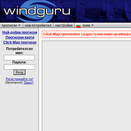
прогнози
нов потребител
настройки
език
Най-добри прогнози
Click-Map прогнозите са достъпни само за абонат
Прогнозни карти
Click-Map прогнози
Потребителско
име:
Парола:
Регистрирайте се!
(безплатно)
Защо?